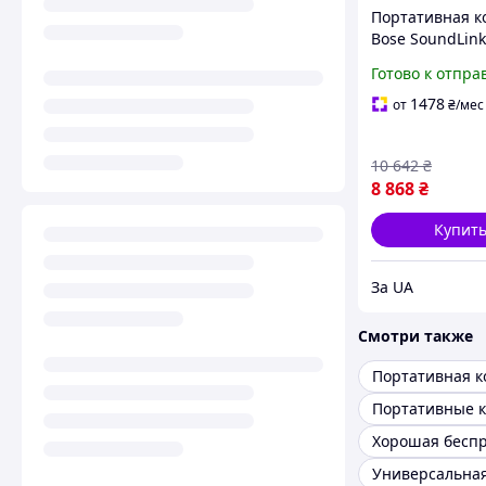
Портативная к
Bose SoundLink 
Special Edition 
Готово к отпра
1478
от
₴
/мес
10 642
₴
8 868
₴
Купит
За UA
Смотри также