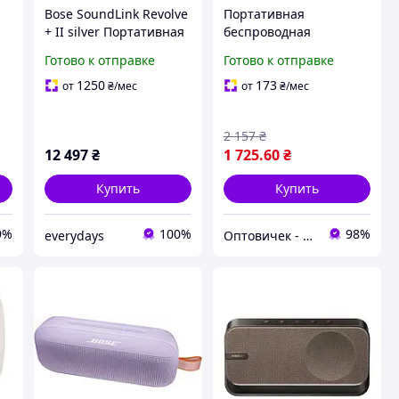
Bose SoundLink Revolve
Портативная
+ II silver Портативная
беспроводная
колонка (858366-2310)
Bluetooth-колонка BOSE
Готово к отправке
Готово к отправке
Нова!
SoundLink Flex Чёрный
Хіт продажу!
1250
173
от
₴
/мес
от
₴
/мес
2 157
₴
12 497
₴
1 725
.60
₴
Купить
Купить
9%
100%
98%
everydays
Оптовичек - Одесса