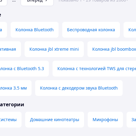
е
а
Колонка Bluetooth
Беспроводная колонка
Кол
ативная
Колонка jbl xtreme mini
Колонка jbl boombox
онка с Bluetooth 5.3
Колонка с технологией TWS для стер
лонка 3.5 мм
Колонка с декодером звука Bluetooth
категории
 системы
Домашние кинотеатры
Микрофоны
З