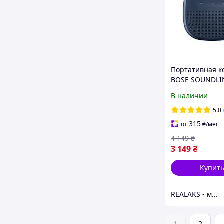
Портативная к
BOSE SOUNDLI
MICRO (cиняя)
В наличии
5.0
315
от
₴
/мес
4 149
₴
3 149
₴
Купит
REALAKS - магазин мобильных аксессуаров и гаджетов
1
2