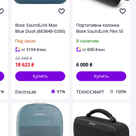
Bose SoundLink Max
Портативна колонка
Blue Dusk (883848-0200)
Bose SoundLink Flex SE
Портативная колонка
Bluetooth Waterproof
Под заказ
В наличии
Speaker
3104
600
от
₴
/мес
от
₴
/мес
22 348
₴
18 623
₴
6 000
₴
Купить
Купить
1%
97%
100%
ElectroLab
ТЕХНОСМАРТ