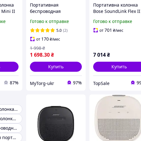
олонка
Портативная
Портативна колонка
Mini II
беспроводная
Bose SoundLink Flex II
Silver
Bluetooth-колонка BOSE
Black (887612-0100)
вке
Готово к отправке
Готово к отправке
SoundLink Flex Чёрный
701
5.0
(2)
от
₴
/мес
170
от
₴
/мес
1 998
₴
1 698
.30
₴
7 014
₴
ь
Купить
Купить
87%
97%
9
MyTorg-ukr
TopSale
Портативная колонка bose soundlink mini
Портативные колонки USB
Хорошая беспроводная колонка
Универсальная портативная колонка