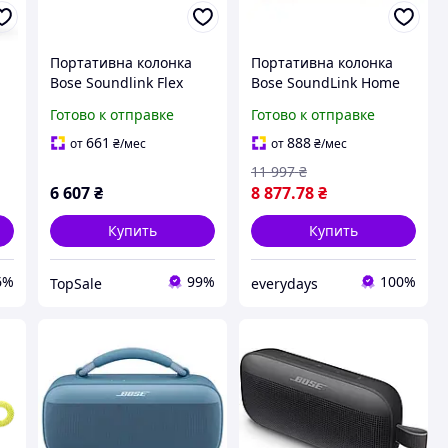
Портативна колонка
Портативна колонка
Bose Soundlink Flex
Bose SoundLink Home
Bluetooth Speaker -
WARM WOOD Нова!
Готово к отправке
Готово к отправке
Chilled Lilac (865983-
0700)
661
888
от
₴
/мес
от
₴
/мес
11 997
₴
6 607
₴
8 877
.78
₴
Купить
Купить
6%
99%
100%
TopSale
everydays