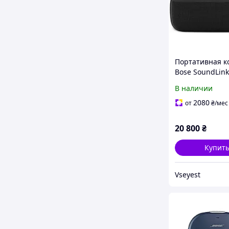
Портативная к
Bose SoundLin
черная Bluetoo
В наличии
часов
2080
от
₴
/мес
20 800
₴
Купит
Vseyest