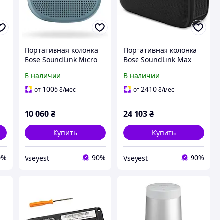
Портативная колонка
Портативная колонка
Bose SoundLink Micro
Bose SoundLink Max
ярко-синий
черная 60 Вт Bluetooth
В наличии
В наличии
1006
2410
от
₴
/мес
от
₴
/мес
10 060
₴
24 103
₴
Купить
Купить
0%
90%
90%
Vseyest
Vseyest