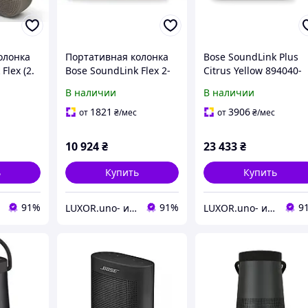
олонка
Портативная колонка
Bose SoundLink Plus
Flex (2.
Bose SoundLink Flex 2-
Citrus Yellow 894040-
ierz
го поколения серо-
0300 Портативная
В наличии
В наличии
голубая
колонка
1821
3906
от
₴
/мес
от
₴
/мес
10 924
₴
23 433
₴
ь
Купить
Купить
91%
91%
9
LUXOR.uno- интернет магазин
LUXOR.uno- интернет магазин