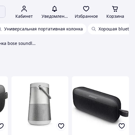
Кабинет
Уведомления
Избранное
Корзина
Универсальная портативная колонка
Хорошая bluetoo
Портативная колонка bose soundlink mini ii