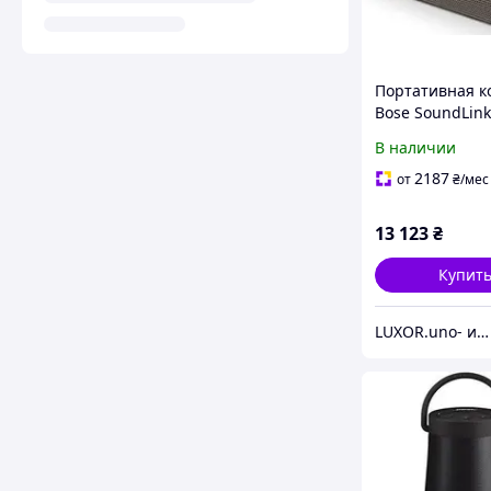
Портативная к
Bose SoundLink 
generacji), Wyb
В наличии
kolor: Piaskowy
2187
от
₴
/мес
13 123
₴
Купит
LUXOR.uno- интернет магазин