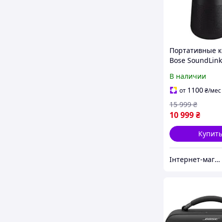
Портативные к
Bose SoundLink
Revolve+ II Blu
В наличии
speaker Triple 
(858366-2110)
1100
от
₴
/мес
15 999
₴
10 999
₴
Купит
Інтернет-магазин електроніки AmPart, смартфони, техніка, ноутбуки