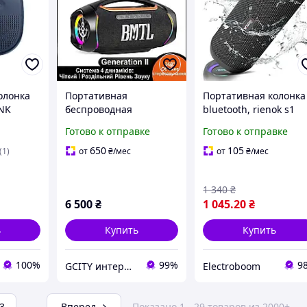
олонка
Портативная
Портативная колонка
NK
беспроводная
bluetooth, rienok s1
Bluetooth колонка
mini 30 вт, черный
Готово к отправке
Готово к отправке
Xdobo BMTL Boom II
120W
650
105
(1)
от
₴
/мес
от
₴
/мес
влагозащищенная
блютуз акустика с RGB
1 340
₴
подсветкой и TWS
6 500
₴
1 045
.20
₴
ь
Купить
Купить
100%
99%
9
GCITY интернет магазин
Electroboom
3
...
Вперед
Показано 1 - 29 товаров из 2000+