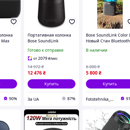
олонка
Портативная колонка
Bose SoundLink Color 
k Max
Bose SoundLink
Новый Стан Bluetoot
th 20
Revolve+ II Bluetooth
Колонка Портативна
Готово к отправке
В наличии
speaker Triple Black
(858366-2110)
2079
от
₴
/мес
14 972
₴
6 000
₴
12 476
₴
5 800
₴
ь
Купить
Купить
90%
87%
9
За UA
Fototehnika_Mykolaiv