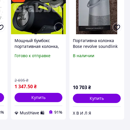
Мощный бумбокс
Портативна колонка
портативная колонка,
Bose revolve soundlink
міні booms box з радіо
+II
Готово к отправке
В наличии
та басом
2 695
₴
1 347
.50
₴
10 703
₴
Купить
Купить
8%
91%
💎 MustHave 🛍️
Х В И Л Я