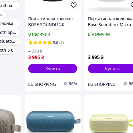
Хорошая bluetooth колонка
ка
Портативная колонка
Портативная колонка
Портативная колонка bose soundlink revolve
BOSE SOUNDLINK
Bose Soundlink Micro
MICRO (чёрная)
Белый
Колонки Bluetooth Speaker
В наличии
В наличии
Качественная bluetooth колонка
5.0
(1)
oth 5 0
4 270
₴
3 995
₴
3 995
₴
Купить
Купить
96%
9
EU SHOPPING
EU SHOPPING