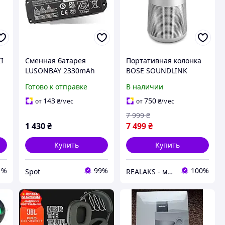
II
Сменная батарея
Портативная колонка
h
LUSONBAY 2330mAh
BOSE SOUNDLINK
я
для колонки Bose
REVOLVE (серая)
Готово к отправке
В наличии
Soundlink Mini II
черная Li-ion 7.4V
143
750
от
₴
/мес
от
₴
/мес
7 999
₴
1 430
₴
7 499
₴
Купить
Купить
1%
99%
100%
Spot
REALAKS - магазин мобильных аксессуаров и гаджетов