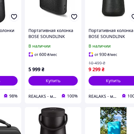
олонки
Портативная колонка
Портативная колонка
BOSE SOUNDLINK
BOSE SOUNDLINK
etooth
COLOR II (черная)
REVOLVE PLUS II
В наличии
В наличии
Black
(чёрная)
600
930
от
₴
/мес
от
₴
/мес
10 499
₴
5 999
₴
9 299
₴
ь
Купить
Купить
98%
100%
10
REALAKS - магазин мобильных аксессуаров и гаджетов
REALAKS - магазин мобильных аксессуаров и гаджетов