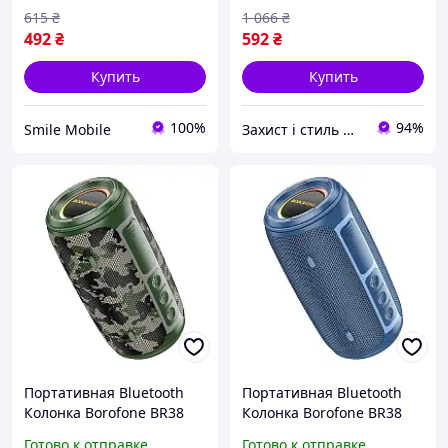
корпус
615
₴
1 066
₴
492
₴
592
₴
Купить
Купить
100%
94%
Smile Mobile
Захист і стиль — в одному магазині
Портативная Bluetooth
Портативная Bluetooth
Колонка Borofone BR38
Колонка Borofone BR38
Free-flowing sports
Free-flowing sports Blue
Готово к отправке
Готово к отправке