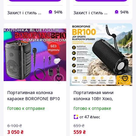
94%
94%
Захист і стиль — в одному магазині
Захист і стиль — в одному магазині
Портативная колонка
Портативная мини
караоке BOROFONE BP10
колонка 10Вт Хоко,
с микрофоном
музыкальная колонка с
Готово к отправке
Готово к отправке
Беспроводная колонка
FM радио, разъем для
Bluetooth Переносная
карты, USB,
47
от
₴
/мес
колонка 20Вт.
аккумуляторная колонка
6 100
₴
659
₴
черная
3 050
₴
559
₴