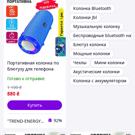
Колонка Bluetooth
Колонки Jbl
Музыкальную колонку
Беспроводные bluetooth на
Блютуз колонка
Мощные колонки
Чехлы
Мини колонки
Портативная колонка по
блютузу для телефона
Акустические колонки
громкая Bluetooth с
Готово к отправке
Колонка с аккумулятором
микрофоном басами и
FM-радио блютуз синяя
1 100
₴
880
₴
Купить
92%
"TREND-ENERGY" Интернет-магазин аксессуаров к смартфонам и компьютерам