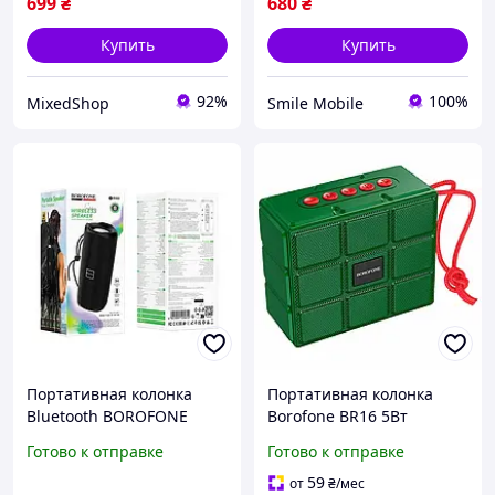
музыки
699
₴
680
₴
Купить
Купить
92%
100%
MixedShop
Smile Mobile
Портативная колонка
Портативная колонка
Bluetooth BOROFONE
Borofone BR16 5Вт
BR100 Joy Sports 10W.
1200mAh Bluetooth 5.1
Готово к отправке
Готово к отправке
Черный цвет (Black)
AUX USB FM Темно-
Зеленый пластиковый
59
от
₴
/мес