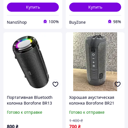
Купить
Купить
100%
98%
NanoShop
BuyZone
Портативная Bluetooth
Хорошая акустическая
колонка Borofone BR13
колонка Borofone BR21
Black
bluetooth, Дешовая
Готово к отправке
Готово к отправке
протативная колонка с
хорошим звуком
1 400
₴
800
₴
700
₴