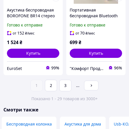
Акустика беспроводная
Портативная
BOROFONE BR14 стерео
беспроводная Bluetooth
16W красная
колонка Borofone BR 25 с
Готово к отправке
Готово к отправке
разноцветной
подсветкой, черная
152
70
от
₴
/мес
от
₴
/мес
1 524
₴
699
₴
Купить
Купить
99%
96%
EuroSet
"Комфорт Продукт"
1
2
3
...
Показано 1 - 29 товаров из 3000+
Смотри также
Беспроводная колонка
Акустика для дома
Usb-К