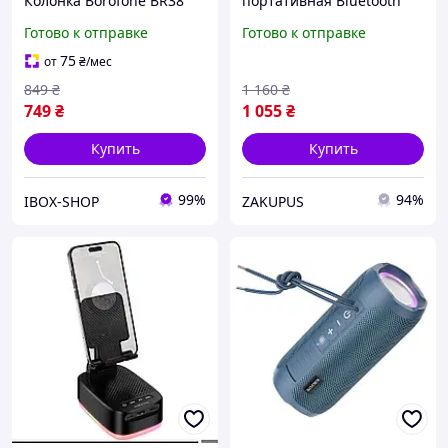
Колонка Borofone BR38
портативная Bluetooth
Free-flowing sports Lilac
колонка с микрофоном
Готово к отправке
Готово к отправке
Borofone DR15 |BT5.0,
TWS, AUX/USB/TF/FM, 5W|
75
от
₴
/мес
849
₴
1 160
₴
749
₴
1 055
₴
Купить
Купить
99%
94%
IBOX-SHOP
ZAKUPUS