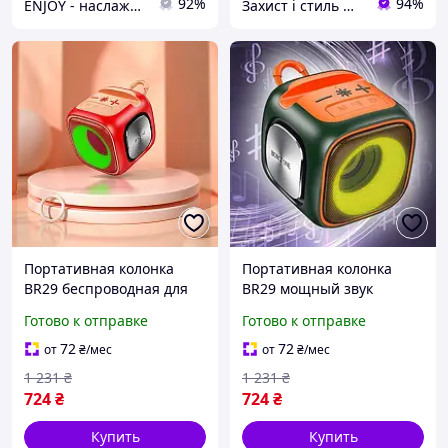
92%
94%
ENJOY - наслаждайтесь покупками вместе с нами!
Захист і стиль — в одному магазині
Портативная колонка
Портативная колонка
BR29 беспроводная для
BR29 мощный звук
активного отдыха
водонепроницаемая для
Готово к отправке
Готово к отправке
мощный звук
активного отдыха и
влагозащищенная
спорта тёмно-зелёная
72
72
от
₴
/мес
от
₴
/мес
красная
1 231
₴
1 231
₴
724
₴
724
₴
Купить
Купить