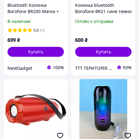
Bluetooth Колонка
Колонка bluetooth
Borofone BR200 Marea +
Borofone BR21 синя темно
Power Bank 1500mAh +
В наличии
Готово к отправке
держатель
5.0
(1)
699
₴
600
₴
Купить
Купить
100%
93%
NextGadget
ТТТ ТЕРИТОРІЯ ТВОЄЇ ТЕХНІКИ