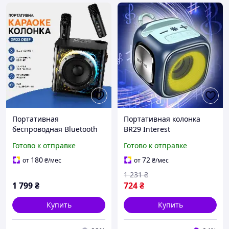
Портативная
Портативная колонка
беспроводная Bluetooth
BR29 Interest
колонка караоке с двумя
беспроводная
Готово к отправке
Готово к отправке
микрофонами Borofone
водонепроницаемая для
DR23 |BT5.4, 15W,
активного отдыха с
180
72
от
₴
/мес
от
₴
/мес
TF/USB/AUX, 3-4h|
качественным звуком
1 231
₴
синяя
1 799
₴
724
₴
Купить
Купить