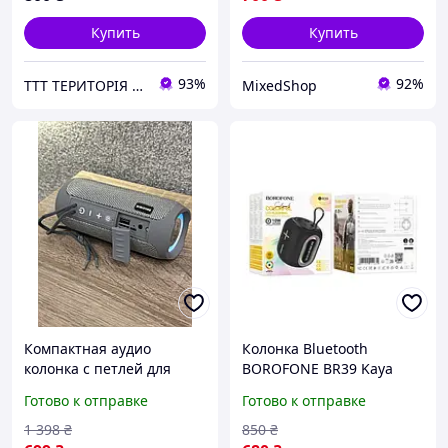
Купить
Купить
93%
92%
ТТТ ТЕРИТОРІЯ ТВОЄЇ ТЕХНІКИ
MixedShop
Компактная аудио
Колонка Bluetooth
колонка с петлей для
BOROFONE BR39 Kaya
подвешивания,
Sports (BT5.3, TWS, 10W,
Готово к отправке
Готово к отправке
Бюджетная портативная
1200mAh) Black
музыкальная колонка для
1 398
₴
850
₴