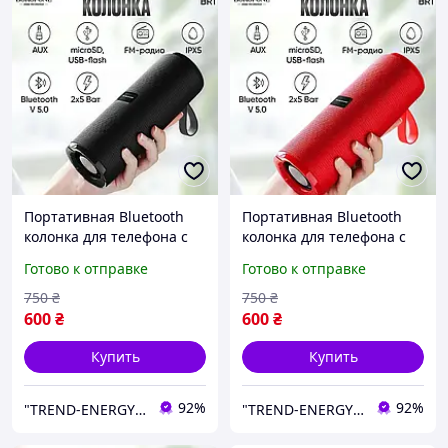
Портативная Bluetooth
Портативная Bluetooth
колонка для телефона с
колонка для телефона с
мощным звуком
мощным звуком
Готово к отправке
Готово к отправке
микрофоном и FM-радио
микрофоном и FM-радио
водонепроницаемая
водонепроницаемая
750
₴
750
₴
черная
красная
600
₴
600
₴
Купить
Купить
92%
92%
"TREND-ENERGY" Интернет-магазин аксессуаров к смартфонам и компьютерам
"TREND-ENERGY" Интернет-магазин аксессуаров к смартфонам и компьютерам