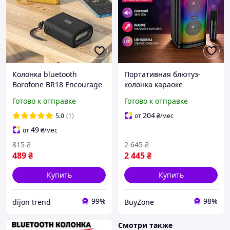
Колонка bluetooth
Портативная блютуз-
Borofone BR18 Encourage
колонка караоке
Беспроводные колонки с
Борофон, большая
Готово к отправке
Готово к отправке
флешкой и aux для
караоке беспроводная
телефона
колонка с микрофоном
204
5.0
(1)
от
₴
/мес
20W, блютуз кинотеатр
49
от
₴
/мес
музыкальная ко
815
₴
2 645
₴
489
₴
2 445
₴
Купить
Купить
99%
98%
dijon trend
BuyZone
Смотри также