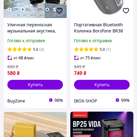
Уличная переносная
Портативная Bluetooth
музыкальная акустика,
Колонка Borofone BR38
Колонка блютуз Борофон
Free-flowing sports Grey
Готово к отправке
Готово к отправке
10W 2.1, Хоко блютус
колонка с гнездом во
5.0
(2)
5.0
(1)
флешку
48
75
от
₴
/мес
от
₴
/мес
680
₴
849
₴
580
₴
749
₴
Купить
Купить
98%
99%
BuyZone
IBOX-SHOP