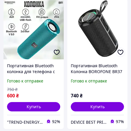
Портативная Bluetooth
Портативная Bluetooth
колонка для телефона с
Колонка BOROFONE BR37
мощным звуком
Noble sports LED
Готово к отправке
Готово к отправке
микрофоном и FM-радио
подсветка (Черный)
водонепроницаемая
750
₴
синяя
600
₴
740
₴
Купить
Купить
92%
97%
"TREND-ENERGY" Интернет-магазин аксессуаров к смартфонам и компьютерам
DEVICE BEST PRICE