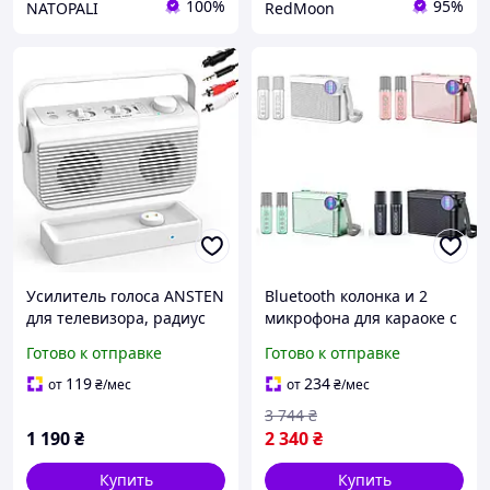
100%
95%
NATOPALI
RedMoon
Усилитель голоса ANSTEN
Bluetooth колонка и 2
для телевизора, радиус
микрофона для караоке с
действия 30 м,
поддержкой USB TF и
Готово к отправке
Готово к отправке
портативный динамик ТВ
функцией изменения
с переключателем SOS,
голоса 100 Вт
119
234
от
₴
/мес
от
₴
/мес
3 744
₴
1 190
₴
2 340
₴
Купить
Купить