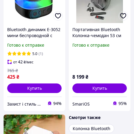
Bluetooth динамик E-3052
Портативная Bluetooth
мини беспроводной с
Колонка-чемодан 53 см
RGB подсветкой для
V16 с Беспроводным
Готово к отправке
Готово к отправке
вечеринок 360° стерео
Микрофоном с
звук для путешествий
подсветкой 60W
5.0
(1)
42
от
₴
/мес
765
₴
425
₴
8 199
₴
Купить
Купить
94%
95%
Захист і стиль — в одному магазині
SmariOS
Смотри также
Колонка Bluetooth