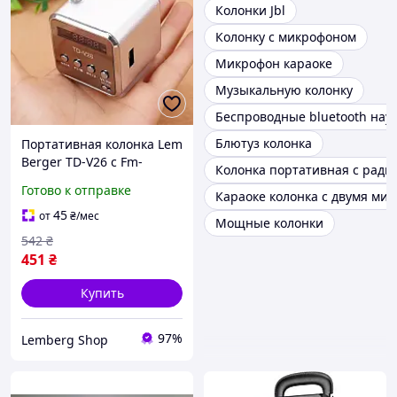
Колонки Jbl
Колонку с микрофоном
Микрофон караоке
Музыкальную колонку
Беспроводные bluetooth на
Блютуз колонка
Портативная колонка Lem
Berger TD-V26 c Fm-
Колонка портативная с ради
радио, Bluetooth,
Готово к отправке
Караоке колонка с двумя ми
разъемами SD/TF/USB,
RGB-
45
от
₴
/мес
Мощные колонки
подсветка,серебристая
542
₴
451
₴
Купить
97%
Lemberg Shop