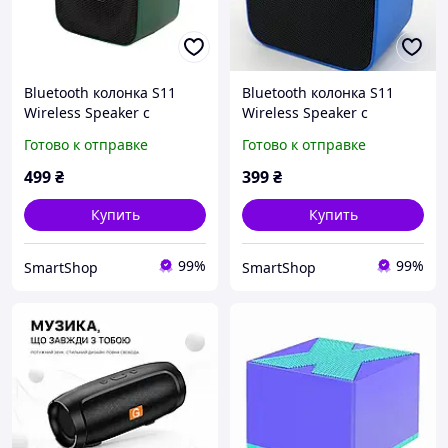
Bluetooth колонка S11
Bluetooth колонка S11
Wireless Speaker с
Wireless Speaker с
подсветкой, FM-радио и
подсветкой, FM-радио и
Готово к отправке
Готово к отправке
поддержкой карт памяти.
поддержкой карт памяти.
Уценка!
499
₴
399
₴
Купить
Купить
99%
99%
SmartShop
SmartShop