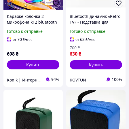
Караоке колонка 2
Bluetooth динамик «Retro
микрофона k12 bluetooth
TV» - Подставка для
с LED подсветкой
телефона с колонкой,
Готово к отправке
Готово к отправке
автономная переносная
Beige (Б/В)
детский подарок
70
63
от
₴
/мес
от
₴
/мес
700
₴
698
₴
630
₴
Купить
Купить
94%
100%
Konik | Интернет-магазин
KOVTUN