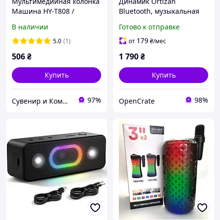
Мультимедийная колонка
Динамик Ortizan
Машина HY-T808 /
Bluetooth, музыкальная
Портативная
шкатулка Bluetooth 5.3,
В наличии
Готово к отправке
стереоколонка
двойные басовые
акустическая
динамики, аккумулятор
179
5.0
(1)
от
₴
/мес
на 24
506
₴
1 790
₴
Купить
Купить
97%
98%
Сувенир и Компания
OpenCrate