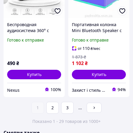
Беспроводная
Портативная колонка
аудиосистема 360° с
Mini Bluetooth Speaker с
мощным басом и FM
подсветкой для отдыха и
Готово к отправке
Готово к отправке
музыки алюминиевый
сплав 5.0 2 шт
110
от
₴
/мес
1 873
₴
490
₴
1 102
₴
Купить
Купить
100%
94%
Nexus
Захист і стиль — в одному магазині
1
2
3
...
Показано 1 - 29 товаров из 1000+
Смотри также