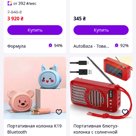
с микрофоном и пультом
(IPX4), с присоской для
392
от
₴
/мес
для вечеринки
ванной, мощный
7 840
₴
беспроводной динамик
3 920
₴
345
₴
Купить
Купить
94%
92%
Формула
AutoBaza - Товары для автомобилей и жизни
Портативная колонка K19
Портативная блютуз-
Bluetooth
колонка с солнечной