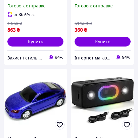
водонепроницаемая для
батареей, USB, радио,
Готово к отправке
Готово к отправке
активного отдыха с
TG368, Красный /
мощным звуком и
Акустическая система
86
от
₴
/мес
длительной работой
1 553
₴
514
.29
₴
863
₴
360
₴
Купить
Купить
94%
94%
Захист і стиль — в одному магазині
Інтернет магазин Сенс