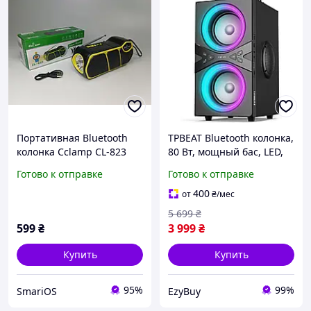
Портативная Bluetooth
TPBEAT Bluetooth колонка,
колонка Cclamp CL-823
80 Вт, мощный бас, LED,
10Вт с аккумулятором,
100 дБ, стереозвук, 18
Готово к отправке
Готово к отправке
солнечной панелью и
часов, TWS, для
фонариком
вечеринок и кемпинга
400
от
₴
/мес
5 699
₴
599
₴
3 999
₴
Купить
Купить
95%
99%
SmariOS
EzyBuy