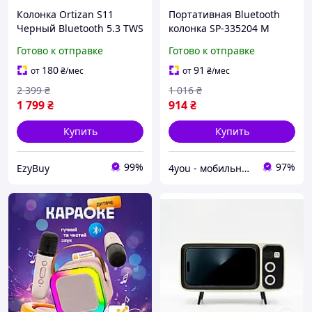
Колонка Ortizan S11
Портативная Bluetooth
Черный Bluetooth 5.3 TWS
колонка SP-335204 М
Dual Bass 16W 2600mAh
black (светомузыка, 28 см,
Готово к отправке
Готово к отправке
24H RGB 6 режимов IPX6
микрофон в комплекте)
AUX FM ночник
180
91
от
₴
/мес
от
₴
/мес
2 399
₴
1 016
₴
1 799
₴
914
₴
Купить
Купить
99%
97%
EzyBuy
4you - мобильные, компьютерные, автомобильные аксессуары