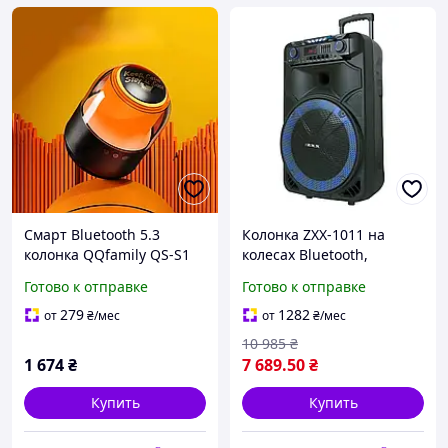
Смарт Bluetooth 5.3
Колонка ZXX-1011 на
колонка QQfamily QS-S1
колесах Bluetooth,
QQ, портативная
караоке система с
Готово к отправке
Готово к отправке
беспроводная с RGB-
микрофонами,
подсветкой, 2000 мАч
портативная акустика 800
279
1282
от
₴
/мес
от
₴
/мес
Вт
10 985
₴
1 674
₴
7 689
.50
₴
Купить
Купить