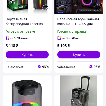
Портативная
Переносная музыкальная
беспроводная колонка
колонка TTD-2809 для
TTD 2806 с микрофоном
вечеринки на улице с
Готово к отправке
Готово к отправке
для вечеринки.
микрофоном.
Акустическая система с
Портативная
520
866
от
₴
/мес
от
₴
/мес
радио микрофоном aux
беспроводная колонка с
3 118
₴
5 198
₴
поддержкой aux
Купить
Купить
93%
93%
SaleMarket
SaleMarket