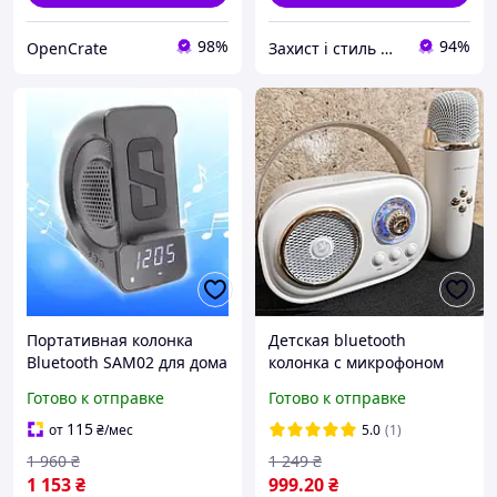
98%
94%
OpenCrate
Захист і стиль — в одному магазині
Портативная колонка
Детская bluetooth
Bluetooth SAM02 для дома
колонка с микрофоном
и улицы с функциями
C20 Plus Мини караоке
Готово к отправке
Готово к отправке
радио вызовов зарядка
портативное
10 Вт 3 Вт 40 мм
Музыкальная колонка для
115
от
₴
/мес
5.0
(1)
детей
1 960
₴
1 249
₴
1 153
₴
999
.20
₴