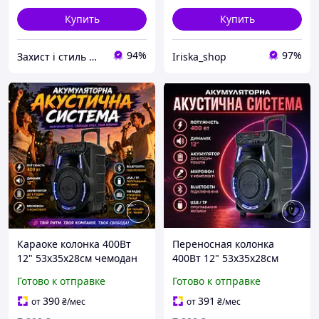
Купить
Купить
94%
97%
Захист і стиль — в одному магазині
Iriska_shop
Караоке колонка 400Вт
Переносная колонка
12" 53х35х28см чемодан
400Вт 12" 53х35х28см
на колесах для вечеринки
чемодан с микрофоном
Готово к отправке
Готово к отправке
с LED подсветкой Мощная
Беспроводная
Bluetooth колонка с
портативная колонка с
390
391
от
₴
/мес
от
₴
/мес
микрофоном
ручкой на колесах и