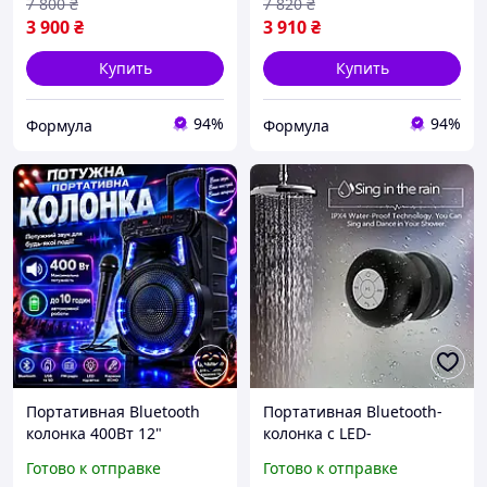
7 800
₴
7 820
₴
подсветкой
3 900
₴
3 910
₴
Купить
Купить
94%
94%
Формула
Формула
Портативная Bluetooth
Портативная Bluetooth-
колонка 400Вт 12"
колонка с LED-
53х35х28см с ручкой и
подсветкой,
Готово к отправке
Готово к отправке
LED подсветкой Акустика
водонепроницаемая