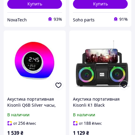
Купить
Купить
93%
91%
NovaTech
Soho parts
Акустика портативная
Акустика портативная
Kisonli Q6B Silver часы,
Kisonli K1 Black
будильник
В наличии
В наличии
256
188
от
₴
/мес
от
₴
/мес
1 539
₴
1 129
₴