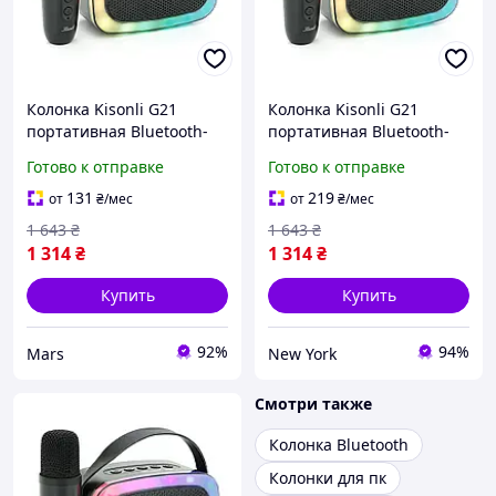
Колонка Kisonli G21
Колонка Kisonli G21
портативная Bluetooth-
портативная Bluetooth-
колонка 5.0 1х5W
колонка 5.0 1х5W
Готово к отправке
Готово к отправке
1800mAh
1800mAh
USB/TF/BT/LED/AUX DC:
USB/TF/BT/LED/AUX DC:
131
219
от
₴
/мес
от
₴
/мес
5V/1A Q45 fishkitorg
5V/1A Q45 lamp
1 643
₴
1 643
₴
1 314
₴
1 314
₴
Купить
Купить
92%
94%
Mars
New York
Смотри также
Колонка Bluetooth
Колонки для пк