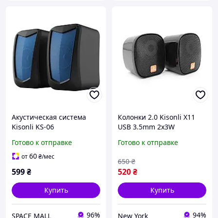
Акустическая система
Колонки 2.0 Kisonli X11
Kisonli KS-06
USB 3.5mm 2x3W
Портативные
частотный диапазон
Готово к отправке
Готово к отправке
стереоколонки 6 Вт
20Гц-20КГц питание 5V
pelican
60
от
₴
/мес
650
₴
599
₴
520
₴
Купить
Купить
96%
94%
SPACE MALL
New York