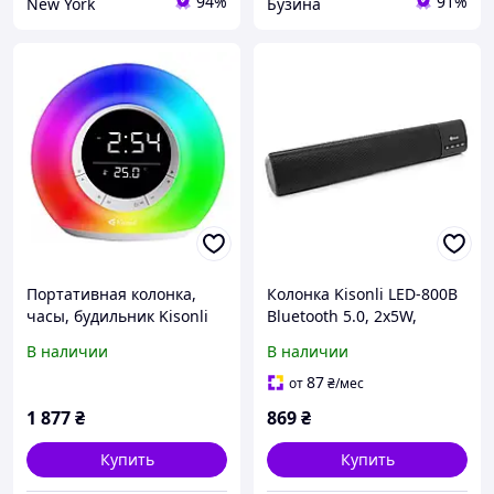
94%
91%
New York
Бузина
Портативная колонка,
Колонка Kisonli LED-800B
часы, будильник Kisonli
Bluetooth 5.0, 2х5W,
Q6B Bluetooth 3600mAh
1200mAh,
В наличии
В наличии
5Вт
USB/TF/BT/FM/AUX/LCD,
DC: 5V/1A, Черный, BOX,
87
от
₴
/мес
Q30
1 877
₴
869
₴
Купить
Купить