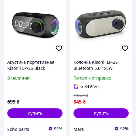
Акустика портативная
Колонка Kisonli LP-2S
Kisonli LP-2S Black
Bluetooth 5.0 1х5W
1200mAh
В наличии
Готово к отправке
USB/TF/BT/FM/AUX/LCD/Cl
ock DC: 5V/1A fishkitorg
84
от
₴
/мес
1 057
₴
699
₴
845
₴
Купить
Купить
91%
92%
Soho parts
Mars