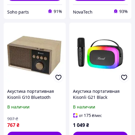
91%
93%
Soho parts
NovaTech
Акустика портативная
Акустика портативная
Kisonli G10 Bluetooth
Kisonli G21 Black
1200mAh 5Вт Wooden
В наличии
В наличии
175
от
₴
/мес
907
₴
767
₴
1 049
₴