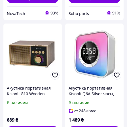
93%
91%
NovaTech
Soho parts
Акустика портативная
Акустика портативная
Kisonli G10 Wooden
Kisonli Q6A Silver часы,
будильник
В наличии
В наличии
248
от
₴
/мес
689
₴
1 489
₴