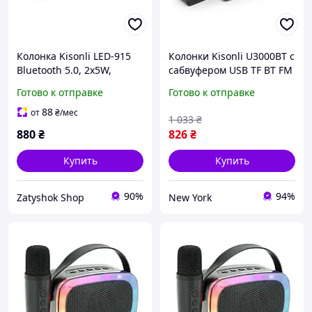
Колонка Kisonli LED-915
Колонки Kisonli U3000BT с
Bluetooth 5.0, 2х5W,
сабвуфером USB TF BT FM
1200mAh,
AUX 5Вт 2x3Вт Черные
Готово к отправке
Готово к отправке
USB/TF/BT/FM/AUX, DC:
sea
5V/1A, Черный, BOX, Q30,
88
от
₴
/мес
1 033
₴
новая
880
₴
826
₴
Купить
Купить
90%
94%
Zatyshok Shop
New York