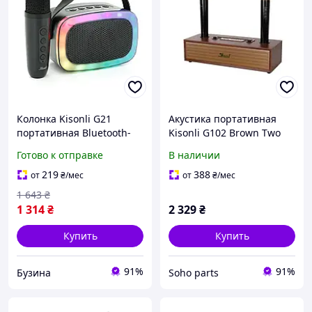
Колонка Kisonli G21
Акустика портативная
портативная Bluetooth-
Kisonli G102 Brown Two
колонка 5.0 1х5W
microphone
Готово к отправке
В наличии
1800mAh
USB/TF/BT/LED/AUX DC:
219
388
от
₴
/мес
от
₴
/мес
5V/1A Q45 buzyna
1 643
₴
1 314
₴
2 329
₴
Купить
Купить
91%
91%
Бузина
Soho parts