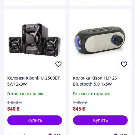
Колонки Kisonli U-2500BT,
Колонка Kisonli LP-2S
5W+2x3W,
Bluetooth 5.0 1х5W
USB/TF/BT/FM/AUX, с
1200mAh
Готово к отправке
Готово к отправке
сабвуфером, DC: 5V, Black,
USB/TF/BT/FM/AUX/LCD/Cl
BOX, Q30
ock DC: 5V/1A buzyna
1 050
₴
1 057
₴
840
₴
845
₴
Купить
Купить