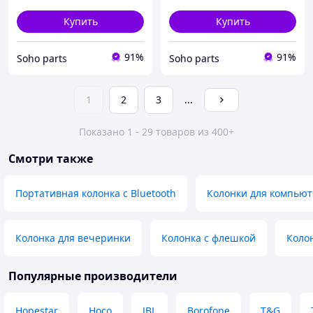
Купить
Купить
91%
91%
Soho parts
Soho parts
1
2
3
...
Показано 1 - 29 товаров из 400+
Смотри также
Портативная колонка с Bluetooth
Колонки для компьют
Колонка для вечеринки
Колонка с флешкой
Коло
Популярные производители
Hopestar
Hoco
JBL
Borofone
T&G