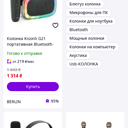
Блютуз колонка
Микрофоны для ПК
Колонки для ноутбука
Bluetooth
Мощные колонки
Колонка Kisonli G21
портативная Bluetooth-
Колонки на компьютер
колонка 5.0 1х5W
Готово к отправке
Акустика
1800mAh
USB/TF/BT/LED/AUX DC:
219
от
₴
/мес
Usb-КОЛОНКА
5V/1A Q45 berlin
1 643
₴
1 314
₴
Купить
95%
BERLIN