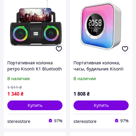
Портативная колонка
Портативная колонка,
ретро Kisonli K1 Bluetooth
часы, будильник Kisonli
2400mAh 20Вт
Q6A Bluetooth 3600mAh
В наличии
В наличии
5Вт
1 511
₴
1 340
₴
1 808
₴
Купить
Купить
97%
97%
stereostore
stereostore