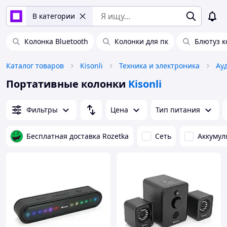
В категории
Колонка Bluetooth
Колонки для пк
Блютуз к
Каталог товаров
Kisonli
Техника и электроника
Ау
Портативные колонки
Kisonli
Фильтры
Цена
Тип питания
Бесплатная доставка Rozetka
Сеть
Аккумул