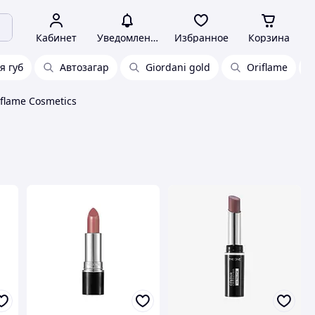
Кабинет
Уведомления
Избранное
Корзина
я губ
Автозагар
Giordani gold
Oriflame
flame Cosmetics