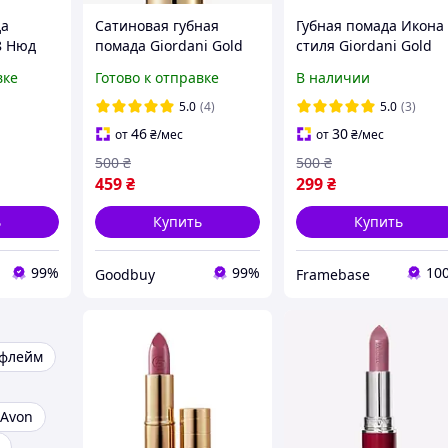
да
Сатиновая губная
Губная помада Икона
8 Нюд
помада Giordani Gold
стиля Giordani Gold
eнка
Iconic (46958 Рожевий
Iconic Lipstick SPF 15
вке
Готово к отправке
В наличии
)
Персик)
Класичний Рожевий
лимитированная
Rose Petal код 30449
5.0
(4)
5.0
(3)
коллекция
46
30
от
₴
/мес
от
₴
/мес
500
₴
500
₴
459
₴
299
₴
ь
Купить
Купить
99%
99%
10
Goodbuy
Framebase
ифлейм
 Avon