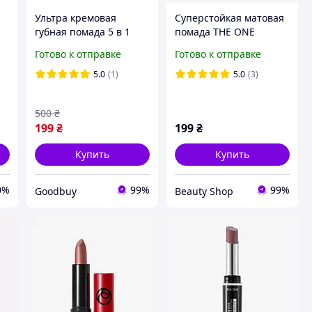
Ультра кремовая
Суперстойкая матовая
губная помада 5 в 1
помада THE ONE
THE ONE Colour Stylist
Oriflame Colour
Готово к отправке
Готово к отправке
Ultimate - Пыльная
Unlimited Ultra Fix тауп
Роза - 37652
5.0
(1)
5.0
(3)
500
₴
199
₴
199
₴
Купить
Купить
0%
99%
99%
Goodbuy
Beauty Shop