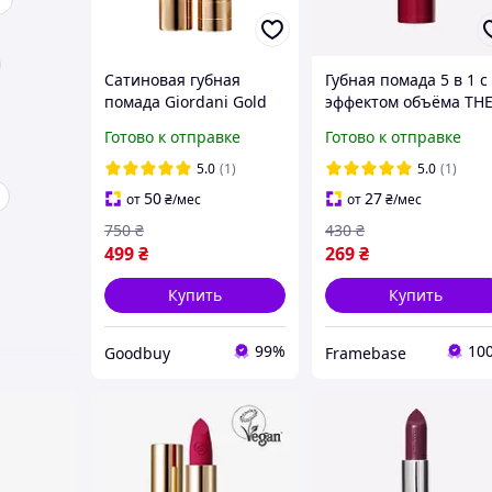
Сатиновая губная
Губная помада 5 в 1 с
помада Giordani Gold
эффектом объёма TH
Iconic 42326 Сливовый
ONE Colour Stylist
Готово к отправке
Готово к отправке
Маув
43297 Элегантный
Розовий
5.0
(1)
5.0
(1)
50
27
от
₴
/мес
от
₴
/мес
750
₴
430
₴
499
₴
269
₴
Купить
Купить
99%
10
Goodbuy
Framebase