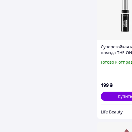
Суперстойкая 
помада THE O
Oriflame Colour
Готово к отпра
Unlimited Ultra 
малина
199
₴
Купит
Life Beauty