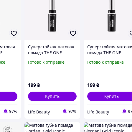
матовая
Суперстойкая матовая
Суперстойкая матова
NE
помада THE ONE
помада THE ONE
Oriflame Colour
Oriflame Colour
вке
Готово к отправке
Готово к отправке
Fix
Unlimited Ultra Fix
Unlimited Ultra Fix
бордо
марсала
199
₴
199
₴
ь
Купить
Купить
97%
97%
9
Life Beauty
Life Beauty