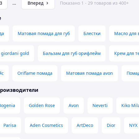
3
...
Вперед
Показано 1 - 29 товаров из 400+
е
да
Матовая помада для губ
Блестки
Масло для 
giordani gold
Бальзам для губ орифлейм
Крем для т
йс
Oriflame помада
Матовая помада avon
Помад
производители
Bogenia
Golden Rose
Avon
Neverti
Kiko Mil
Parisa
Aden Cosmetics
ArtDeco
Dior
NYX 