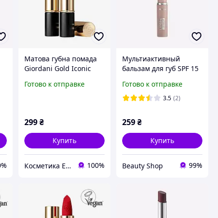
Матова губна помада
Мультиактивный
E
Giordani Gold Iconic
бальзам для губ SPF 15
Волшебная вишня
The One Oriflame
Готово к отправке
Готово к отправке
42669
Розовый
dy
3.5
(2)
299
₴
259
₴
Купить
Купить
0%
100%
99%
Косметика Ейвон та Оріфлейм
Beauty Shop