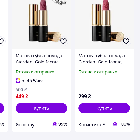
Матова губна помада
Матова губна помада
Giordani Gold Iconic
Giordani Gold Iconic,
Благородное Вино
вінтажна півонія
Готово к отправке
Готово к отправке
42665
45
от
₴
/мес
500
₴
449
₴
299
₴
Купить
Купить
9%
99%
100%
Goodbuy
Косметика Ейвон та Оріфлейм