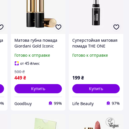
да
Матова губна помада
Суперстойкая матовая
Giordani Gold Iconic
помада THE ONE
Неперевершений
Oriflame Colour
Готово к отправке
Готово к отправке
Червоний 42668
Unlimited Ultra Fix
мокко
45
от
₴
/мес
500
₴
449
₴
199
₴
Купить
Купить
0%
99%
97%
Goodbuy
Life Beauty