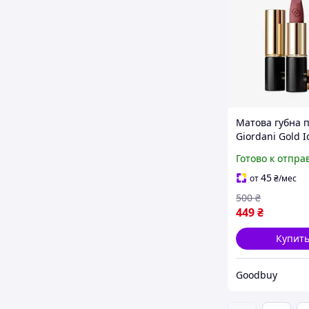
Матова губна 
Giordani Gold I
Шоколадная Ро
Готово к отпра
42662
45
от
₴
/мес
500
₴
449
₴
Купит
Goodbuy