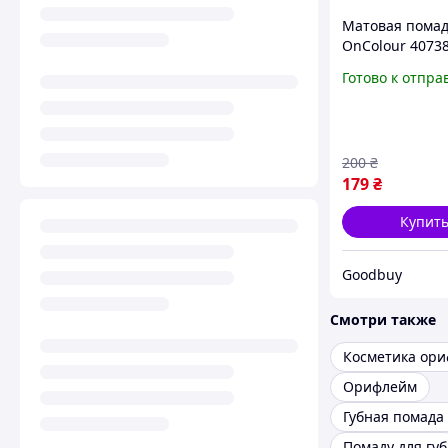
Матовая пома
OnColour 4073
Mauve Clay (Уц
Готово к отпра
срок до 06/2023
200
₴
179
₴
Купит
Goodbuy
Смотри также
Косметика ор
Орифлейм
Губная помада
Помаду для губ