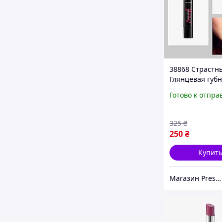
38868 Страстн
Глянцевая губ
помада-кушон
Готово к отпра
Irresistible Tou
Орифлейм Orif
мл
325
₴
250
₴
Купит
Магазин Prestige