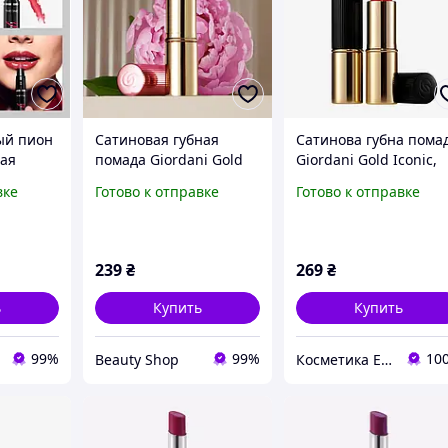
ый пион
Сатиновая губная
Сатинова губна пома
ная
помада Giordani Gold
Giordani Gold Iconic,
 THE ONE
Iconic Oriflame
атласний червоний
вке
Готово к отправке
Готово к отправке
ch
Ягодный красный в
lame 4
праздничной упаковке
3,5 г
239
₴
269
₴
ь
Купить
Купить
99%
99%
10
Beauty Shop
Косметика Ейвон та Оріфлейм