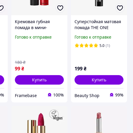
Кремовая губная
Суперстойкая матовая
E
помада в мини-
помада THE ONE
формате OnColour
Oriflame Colour
Готово к отправке
Готово к отправке
Мягкая Корица
Unlimited Ultra Fix
терракота
5.0
(1)
180
₴
99
₴
199
₴
Купить
Купить
0%
100%
99%
Framebase
Beauty Shop