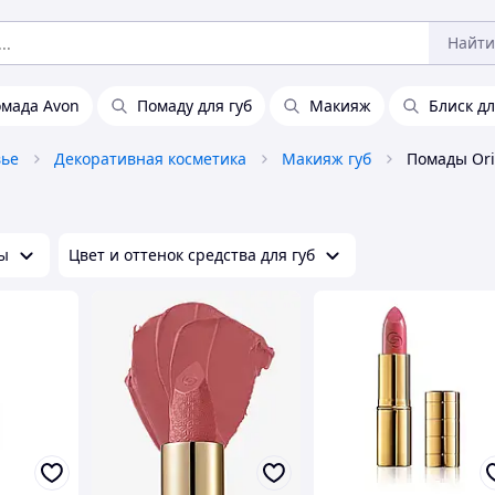
Найти
омада Avon
Помаду для губ
Макияж
Блиск дл
вье
Декоративная косметика
Макияж губ
Помады Ori
ы
Цвет и оттенок средства для губ