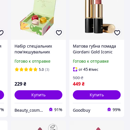
я
Набір спеціальних
Матова губна помада
пом'якшувальних
Giordani Gold Iconic
засобів
Очаровательный Ньюд
Готово к отправке
Готово к отправке
42661
45
5.0
(3)
от
₴
/мес
500
₴
229
₴
449
₴
Купить
Купить
7%
91%
99%
Beauty_cosmo.ua
Goodbuy