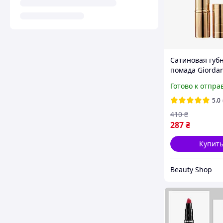
Сатиновая губ
помада Giordan
Iconic, Oriflame
Готово к отпра
Шоколадная в
5.0
410
₴
287
₴
Купит
Beauty Shop