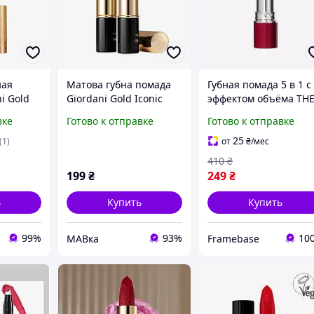
ная
Матова губна помада
Губная помада 5 в 1 с
i Gold
Giordani Gold Iconic
эффектом объёма TH
Волшебная вишня
ONE Colour Stylist
вке
Готово к отправке
Готово к отправке
ишня
42669
43304 - Насыщенный
Винный Bold Burgun
25
(1)
от
₴
/мес
410
₴
199
₴
249
₴
ь
Купить
Купить
99%
93%
10
МАВка
Framebase