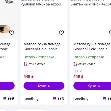
помада
Матова губна помада
Матова губна помада
conic
Giordani Gold Iconic
Giordani Gold Iconic
за
Румяной Имбирь 42663
Винтажный Пион
вке
Готово к отправке
Готово к отправке
42664
45
45
от
₴
/мес
от
₴
/мес
500
₴
500
₴
449
₴
449
₴
ь
Купить
Купить
99%
99%
9
Goodbuy
Goodbuy