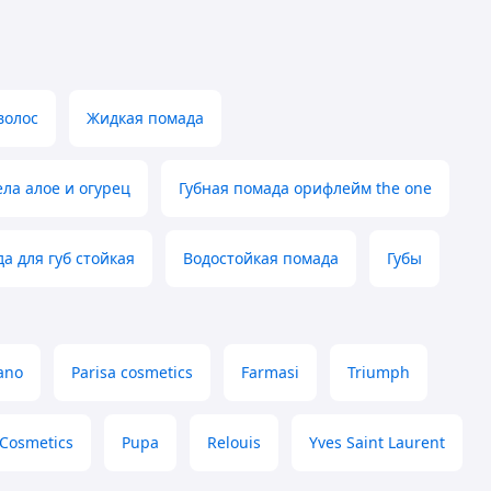
волос
Жидкая помада
ела алое и огурец
Губная помада орифлейм the one
а для губ стойкая
Водостойкая помада
Губы
ano
Parisa cosmetics
Farmasi
Triumph
Cosmetics
Pupa
Relouis
Yves Saint Laurent