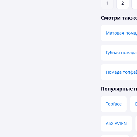
1
2
Смотри такж
Матовая пома
Губная помада 
Помада топфе
Популярные 
Topface
AliX AVIEN