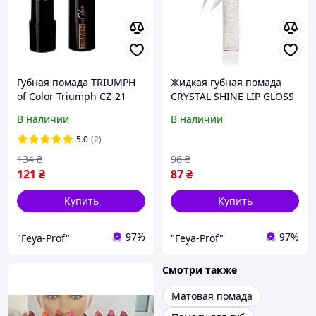
Губная помада TRIUMPH
Жидкая губная помада
of Color Triumph СZ-21
CRYSTAL SHINE LIP GLOSS
701
Triumph CTL-03 01
В наличии
В наличии
5.0
(2)
134
₴
96
₴
121
₴
87
₴
Купить
Купить
97%
97%
"Feya-Prof"
"Feya-Prof"
Смотри также
Матовая помада