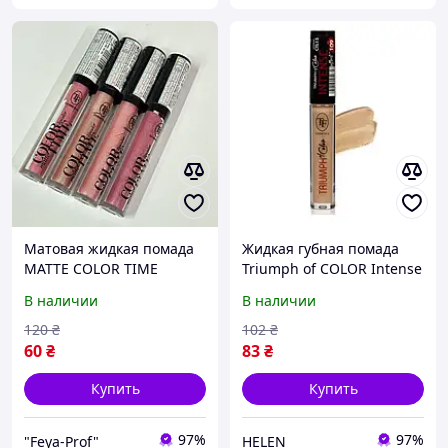
Матовая жидкая помада
Жидкая губная помада
MATTE COLOR TIME
Triumph of COLOR Intense
LIPCOLOR Triumph
СТL-15 109
В наличии
В наличии
CTL12М 309
120
₴
102
₴
60
₴
83
₴
Купить
Купить
97%
97%
"Feya-Prof"
HELEN