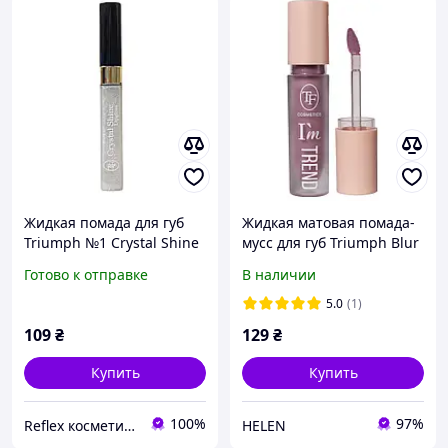
Жидкая помада для губ
Жидкая матовая помада-
Triumph №1 Crystal Shine
мусс для губ Triumph Blur
блеск Триумф
Effect Trend CTL 26 301
Готово к отправке
В наличии
5.0
(1)
109
₴
129
₴
Купить
Купить
100%
97%
Reflex косметика и парфюмерия
HELEN