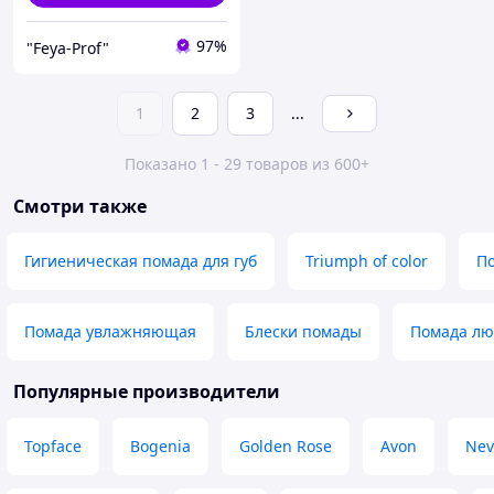
97%
"Feya-Prof"
1
2
3
...
Показано 1 - 29 товаров из 600+
Смотри также
Гигиеническая помада для губ
Triumph of color
По
Помада увлажняющая
Блески помады
Помада лю
Популярные производители
Topface
Bogenia
Golden Rose
Avon
Nev