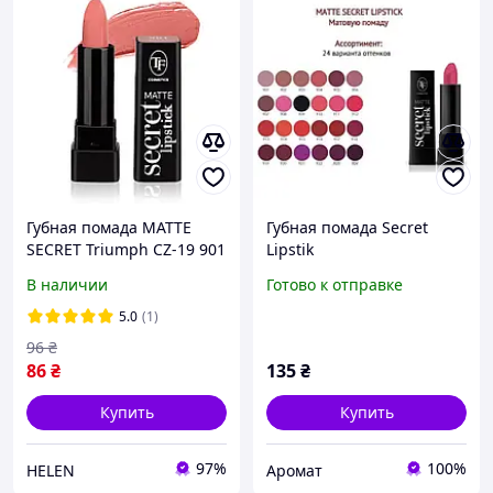
Губная помада MATTE
Губная помада Secret
SECRET Triumph CZ-19 901
Lipstik
В наличии
Готово к отправке
5.0
(1)
96
₴
86
₴
135
₴
Купить
Купить
97%
100%
HELEN
Аромат