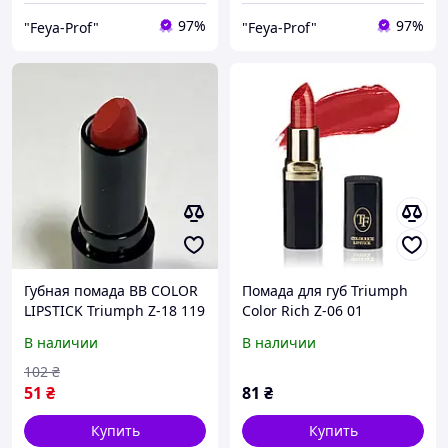
97%
97%
"Feya-Prof"
"Feya-Prof"
Губная помада BB COLOR
Помада для губ Triumph
LIPSTICK Triumph Z-18 119
Color Rich Z-06 01
БРАК
В наличии
В наличии
102
₴
51
₴
81
₴
Купить
Купить