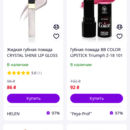
Жидкая губная помада
Губная помада BB COLOR
CRYSTAL SHINE LIP GLOSS
LIPSTICK Triumph Z-18 101
Triumph СТL-03 01
В наличии
В наличии
5.0
(1)
96
₴
102
₴
86
₴
92
₴
Купить
Купить
97%
97%
HELEN
"Feya-Prof"