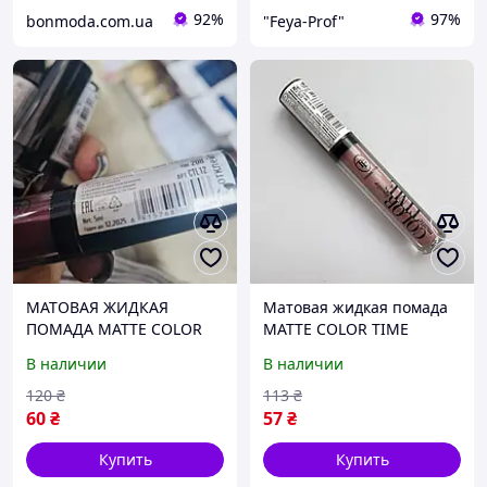
92%
97%
bonmoda.com.ua
"Feya-Prof"
МАТОВАЯ ЖИДКАЯ
Матовая жидкая помада
ПОМАДА MATTE COLOR
MATTE COLOR TIME
TIME LIPCOLOR Triumph
LIPCOLOR Triumph
В наличии
В наличии
CTL12 208
CTL12М 306
120
₴
113
₴
60
₴
57
₴
Купить
Купить