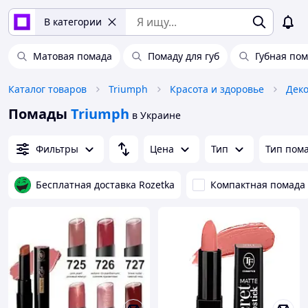
В категории
Матовая помада
Помаду для губ
Губная по
Каталог товаров
Triumph
Красота и здоровье
Деко
Помады
Triumph
в Украине
Фильтры
Цена
Тип
Тип пом
Бесплатная доставка Rozetka
Компактная помада