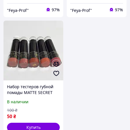
97%
97%
"Feya-Prof"
"Feya-Prof"
Набор тестеров губной
помады MATTE SECRET
Triumph CZ-19 (5 шт)
В наличии
100
₴
50
₴
Купить