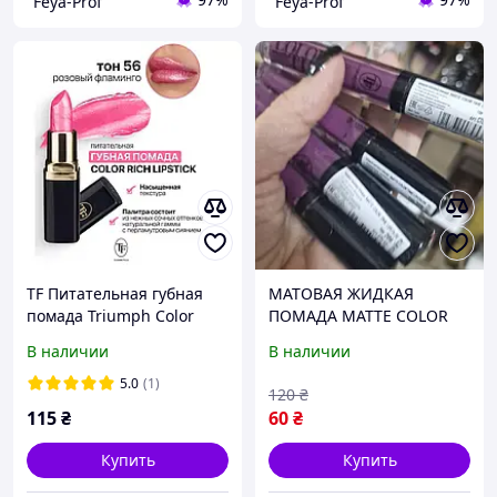
"Feya-Prof"
"Feya-Prof"
TF Питательная губная
МАТОВАЯ ЖИДКАЯ
помада Triumph Color
ПОМАДА MATTE COLOR
Rich Lipstick № 56
TIME LIPCOLOR Triumph
В наличии
В наличии
CTL12 209
5.0
(1)
120
₴
115
₴
60
₴
Купить
Купить