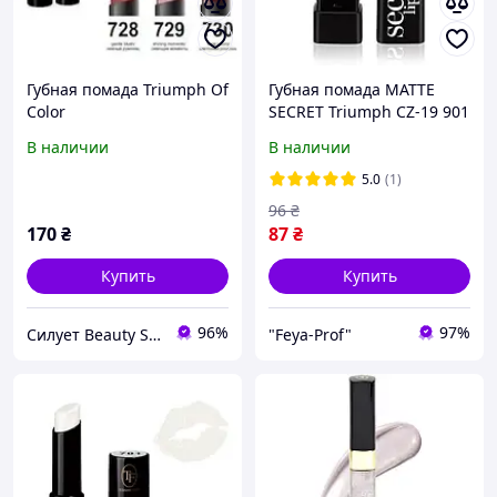
Губная помада Triumph Of
Губная помада MATTE
Color
SECRET Triumph CZ-19 901
В наличии
В наличии
5.0
(1)
96
₴
170
₴
87
₴
Купить
Купить
96%
97%
Силует Beauty Shop
"Feya-Prof"