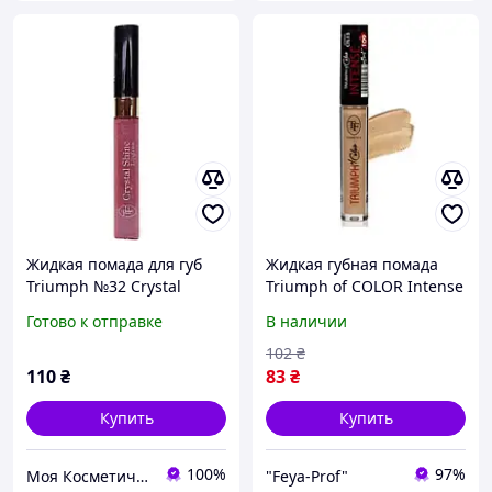
Жидкая помада для губ
Жидкая губная помада
Triumph №32 Crystal
Triumph of COLOR Intense
Shine блеск Триумф
СТL-15 109
Готово к отправке
В наличии
102
₴
110
₴
83
₴
Купить
Купить
100%
97%
Моя Косметичка
"Feya-Prof"