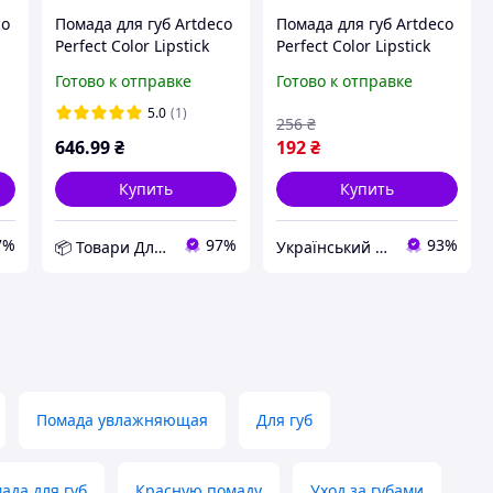
co
Помада для губ Artdeco
Помада для губ Artdeco
Perfect Color Lipstick
Perfect Color Lipstick
842 - dark cinnamon
835 - gorgeous girl
Готово к отправке
Готово к отправке
5.0
(1)
256
₴
646
.99
₴
192
₴
Купить
Купить
7%
97%
93%
📦 Товари Для Дому
Український Кошик
Помада увлажняющая
Для губ
да для губ
Красную помаду
Уход за губами