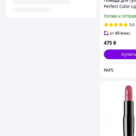
Помада для губ
Perfect Color Li
827 - classic e
Готово к отпра
5.0
48
от
₴
/мес
475
₴
Купит
PAPS