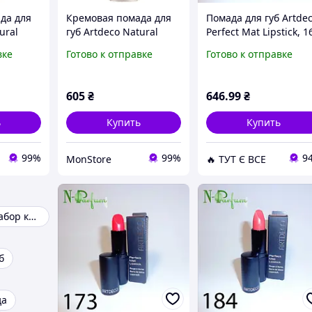
да для
Кремовая помада для
Помада для губ Artde
ural
губ Artdeco Natural
Perfect Mat Lipstick, 1
 №607
Cream Lipstick №668
4 г.
вке
Готово к отправке
Готово к отправке
Mulberry
)
(4052136108774)
605
₴
646
.99
₴
ь
Купить
Купить
99%
99%
9
MonStore
🔥 ТУТ Є ВСЕ
Подарочный набор косметики
б
да