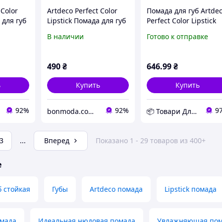
 Color
Artdeco Perfect Color
Помада для губ Artde
 для губ
Lipstick Помада для губ
Perfect Color Lipstick
№ 819
809 - red wine
В наличии
Готово к отправке
490
₴
646
.99
₴
ь
Купить
Купить
92%
92%
9
bonmoda.com.ua
📦 Товари Для Дому
3
...
Вперед
Показано 1 - 29 товаров из 400+
е
б стойкая
Губы
Artdeco помада
Lipstick помада
мада
Идеальная нюдовая помада
Увлажняющая пома