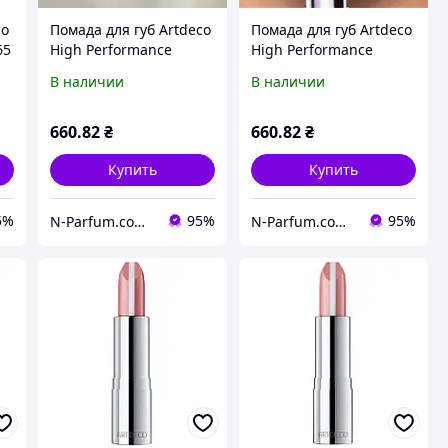
co
Помада для губ Artdeco
Помада для губ Artdeco
65
High Performance
High Performance
Lipstick, 418 (pompeian
Lipstick Mat, 724
В наличии
В наличии
red) 4 г.
(terracotta) 4 г.
660
.82
₴
660
.82
₴
Купить
Купить
5%
95%
95%
N-Parfum.com Интернет-магазин оригинальной парфюмерии и косметики
N-Parfum.com Интернет-магазин оригинальной парфюмерии и косметики