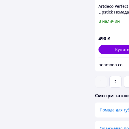
Artdeco Perfect
Lipstick Помада
№ 817
В наличии
490
₴
Купит
bonmoda.com.ua
1
2
Смотри такж
Помада для гу
Оранжевая по