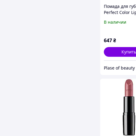
Помада для губ
Perfect Color Li
802 Spicy Red
В наличии
647
₴
Купит
Plase of beauty