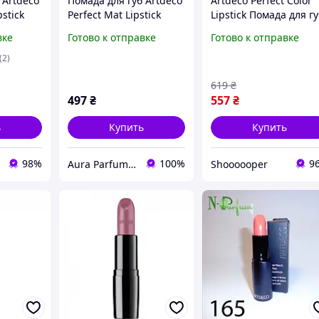
 Artdeco
Помада для губ Artdeco
Artdeco Perfect Color
pstick
Perfect Mat Lipstick
Lipstick Помада для г
legance
№ 830 "Spring in Paris
вке
Готово к отправке
Готово к отправке
(2)
619
₴
497
₴
557
₴
ь
Купить
Купить
98%
100%
9
Aura Parfums | Интернет-магазин парфюмерии и косметики
Shoooooper