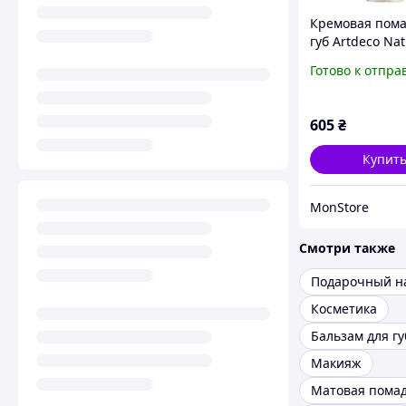
Кремовая пома
губ Artdeco Nat
Cream Lipstick
Готово к отпра
Red Tulip
(4052136108712
605
₴
Купит
MonStore
Смотри также
Косметика
Бальзам для гу
Макияж
Матовая пома