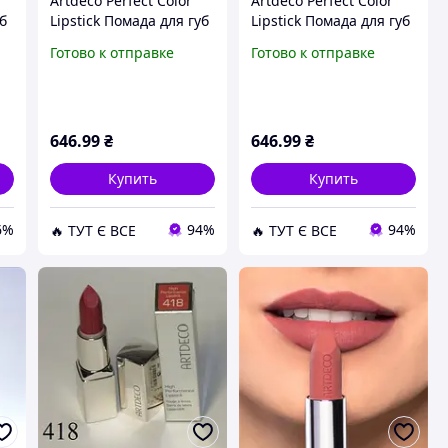
Artdeco Perfect Color
Artdeco Perfect Color
уб
Lipstick Помада для губ
Lipstick Помада для губ
"
№ 889 "Bridesmaid"
№ 830 "Spring in Paris"
Готово к отправке
Готово к отправке
646
.99
₴
646
.99
₴
Купить
Купить
6%
94%
94%
🔥 ТУТ Є ВСЕ
🔥 ТУТ Є ВСЕ