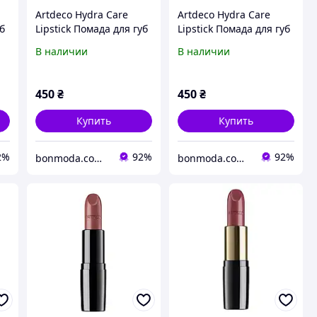
Artdeco Hydra Care
Artdeco Hydra Care
уб
Lipstick Помада для губ
Lipstick Помада для губ
№ 20
№ 46
В наличии
В наличии
450
₴
450
₴
Купить
Купить
2%
92%
92%
bonmoda.com.ua
bonmoda.com.ua