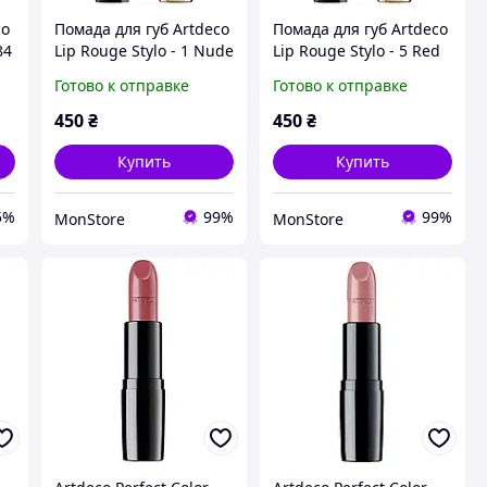
co
Помада для губ Artdeco
Помада для губ Artdeco
84
Lip Rouge Stylo - 1 Nude
Lip Rouge Stylo - 5 Red
Rarity (тестер) 0.8g
Idol (тестер) 0.8g
Готово к отправке
Готово к отправке
(4052136263459)
(4052136263466)
450
₴
450
₴
Купить
Купить
5%
99%
99%
MonStore
MonStore