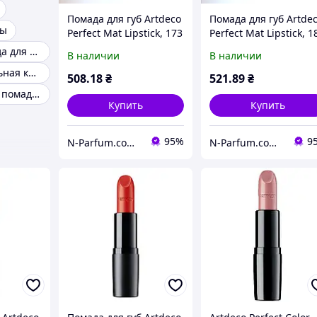
Помада для губ Artdeco
Помада для губ Artde
ды
Perfect Mat Lipstick, 173
Perfect Mat Lipstick, 1
4 г.
4 г.
Матовая помада для губ
В наличии
В наличии
Профессиональная косметика для макияжа
508
.18
₴
521
.89
₴
Гигиеническая помада для губ
Купить
Купить
95%
9
N-Parfum.com Интернет-магазин оригинальной парфюмерии и косметики
N-Parfum.com Интернет-магазин оригинальной парфюмерии и косметики