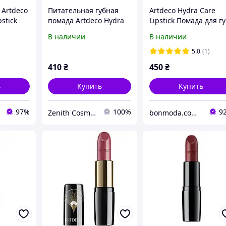
 Artdeco
Питательная губная
Artdeco Hydra Care
pstick
помада Artdeco Hydra
Lipstick Помада для г
Care Lipstick 20 Rose
№ 02
В наличии
В наличии
Oasis
5.0
(1)
410
₴
450
₴
ь
Купить
Купить
97%
100%
9
Zenith Cosmetics
bonmoda.com.ua