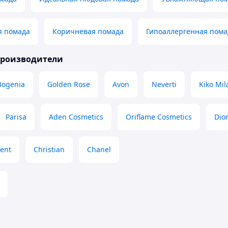
я помада
Коричневая помада
Гипоаллергенная пома
производители
Bogenia
Golden Rose
Avon
Neverti
Kiko Mil
Parisa
Aden Cosmetics
Oriflame Cosmetics
Dio
rent
Christian
Chanel