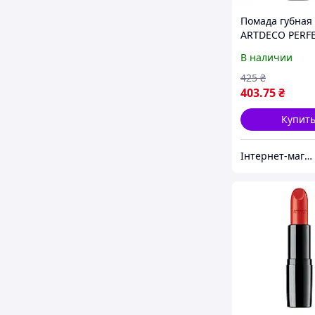
Помада губная
ARTDECO PERF
COLOR LIPSTIC
В наличии
COLLECTION) 4 
425
₴
403
.75
₴
Купит
Інтернет-магазин "Бонбонка"