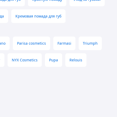
да
Кремовая помада для губ
ano
Parisa cosmetics
Farmasi
Triumph
r
NYX Cosmetics
Pupa
Relouis