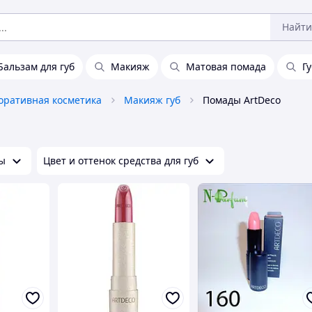
Найти
Бальзам для губ
Макияж
Матовая помада
Г
оративная косметика
Макияж губ
Помады ArtDeco
ы
Цвет и оттенок средства для губ