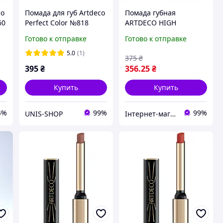
co
Помада для губ Artdeco
Помада губная
60
Perfect Color №818
ARTDECO HIGH
(Perfect Rosewood)
PERFORMANCE LIPSTICK
Готово к отправке
Готово к отправке
4 г
5.0
(1)
375
₴
395
₴
356
.25
₴
Купить
Купить
4%
99%
99%
UNIS-SHOP
Інтернет-магазин "Бонбонка"