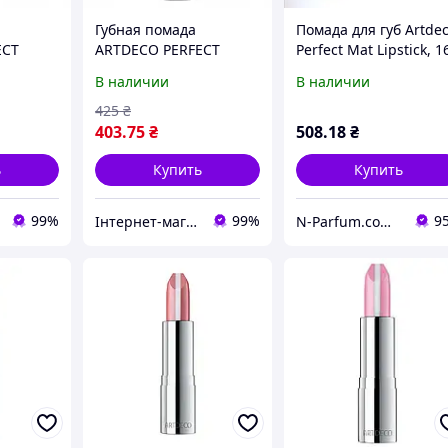
Губная помада
Помада для губ Artde
ECT
ARTDECO PERFECT
Perfect Mat Lipstick, 1
K (NEW
COLOR LIPSTICK (NEW
4 г.
В наличии
В наличии
г
COLLECTION) 4 г
425
₴
403
.75
₴
508
.18
₴
ь
Купить
Купить
99%
99%
9
Інтернет-магазин "Бонбонка"
N-Parfum.com Интернет-магазин оригинальной парфюмерии и косметики