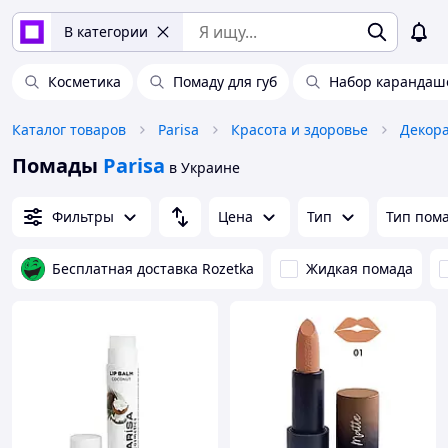
В категории
Косметика
Помаду для губ
Набор карандаше
Каталог товаров
Parisa
Красота и здоровье
Декора
Помады
Parisa
в Украине
Фильтры
Цена
Тип
Тип пом
Бесплатная доставка Rozetka
Жидкая помада