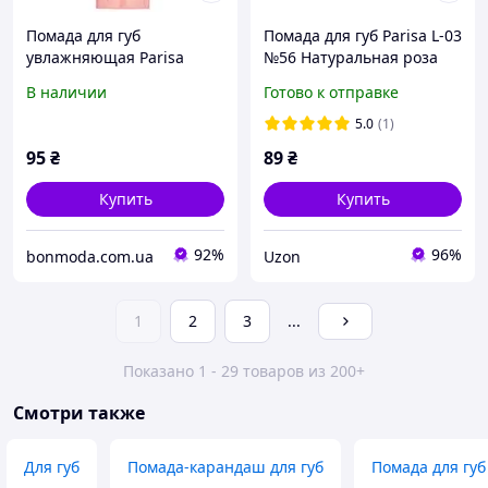
Помада для губ
Помада для губ Parisa L-03
увлажняющая Parisa
№56 Натуральная роза
Cosmetics Glossy Wear №
"Lv"
В наличии
Готово к отправке
606 "Chill brown"
5.0
(1)
95
₴
89
₴
Купить
Купить
92%
96%
bonmoda.com.ua
Uzon
1
2
3
...
Показано 1 - 29 товаров из 200+
Смотри также
Для губ
Помада-карандаш для губ
Помада для губ