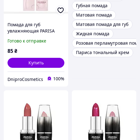
Губная помада
Матовая помада
Матовая помада для губ
Помада для губ
увлажняющая PARISA
Жидкая помада
Lipstick Glow Wear PGW-06
Готово к отправке
Розовая перламутровая пом
85
₴
Париса тональный крем
Купить
100%
DniproCosmetics