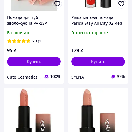
Помада для губ
Рідка матова помада
зволожуюча PARISA
Parisa Stay All Day 02 Red
Lipstick Glow Wear
Apple
В наличии
Готово к отправке
5.0
(1)
95
₴
128
₴
Купить
Купить
100%
97%
Cute Cosmetics - косметика, аксесуари, подарункові набори.
SYLNA