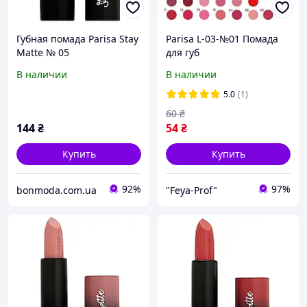
Губная помада Parisa Stay
Parisa L-03-№01 Помада
Matte № 05
для губ
В наличии
В наличии
5.0
(1)
60
₴
144
₴
54
₴
Купить
Купить
92%
97%
bonmoda.com.ua
"Feya-Prof"