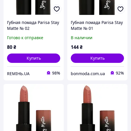
Губная помада Parisa Stay
Губная помада Parisa Stay
Matte № 02
Matte № 01
Готово к отправке
В наличии
80
₴
144
₴
Купить
Купить
98%
92%
REMIНЬ.UA
bonmoda.com.ua