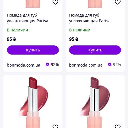
Помада для губ
Помада для губ
увлажняющая Parisa
увлажняющая Parisa
Cosmetics Glossy Wear №
Cosmetics Glossy Wear №
В наличии
В наличии
601 "Rare Nude"
603 "Fever pink"
95
₴
95
₴
Купить
Купить
92%
92%
bonmoda.com.ua
bonmoda.com.ua