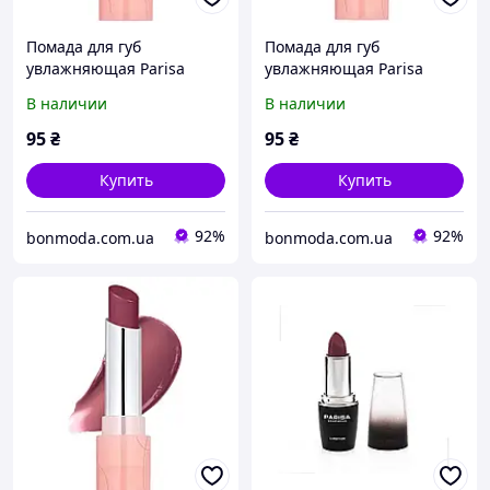
Помада для губ
Помада для губ
увлажняющая Parisa
увлажняющая Parisa
Cosmetics Glossy Wear №
Cosmetics Glossy Wear №
В наличии
В наличии
604 "Petal rose"
605 "Spicy Nude"
95
₴
95
₴
Купить
Купить
92%
92%
bonmoda.com.ua
bonmoda.com.ua