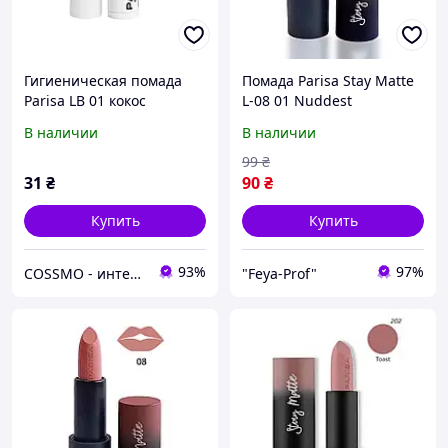
Гигиеническая помада
Помада Parisa Stay Matte
Parisa LB 01 кокос
L-08 01 Nuddest
В наличии
В наличии
99
₴
31
₴
90
₴
Купить
Купить
93%
97%
COSSMO - интернет-магазин парфюмерии и косметики
"Feya-Prof"