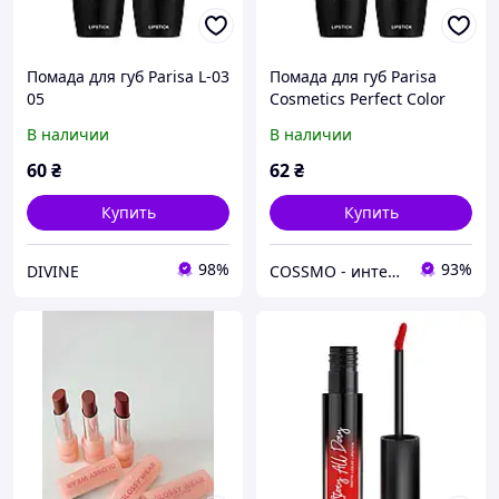
Помада для губ Parisa L-03
Помада для губ Parisa
05
Cosmetics Perfect Color
Lipstick L-03 01
В наличии
В наличии
60
₴
62
₴
Купить
Купить
98%
93%
DIVINE
COSSMO - интернет-магазин парфюмерии и косметики