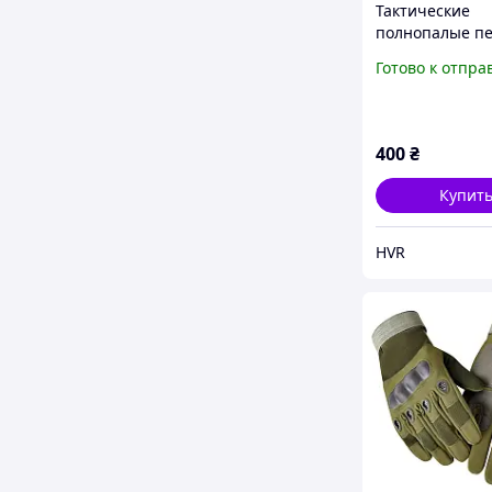
Тактические
полнопалые п
спортивно-так
Готово к отпра
перчатки "OU
цвет черный
400
₴
Купит
HVR