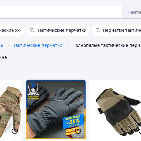
Найти
еские xxl
Тактичиские перчатки
Перчатки тактич
вь
Тактические перчатки
Полнопалые тактические перч
ине