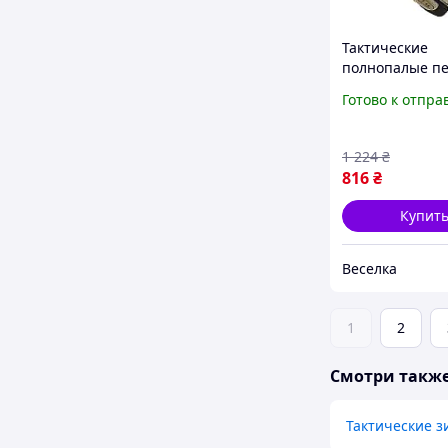
Тактические
полнопалые п
из текстиля ра
Готово к отпра
цвет песок для
и активного от
FLAME
1 224
₴
816
₴
Купит
Веселка
1
2
Смотри такж
Тактические 