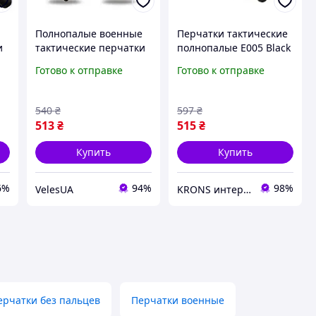
Полнопалые военные
Перчатки тактические
и
тактические перчатки
полнопалые E005 Black
L,M,XL, Перчатки
L
Готово к отправке
Готово к отправке
военные защитные
хаки
540
₴
597
₴
513
₴
515
₴
Купить
Купить
6%
94%
98%
VelesUA
KRONS интернет- магазин
ерчатки без пальцев
Перчатки военные