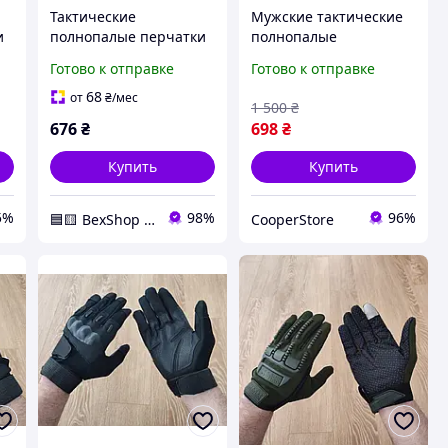
Тактические
Мужские тактические
и
полнопалые перчатки
полнопалые
soft shell Tactic
тренировочные
Готово к отправке
Готово к отправке
утепленные зимние
перчатки для бокса,
перчатки софт шел
фитнеса и спорта,
68
от
₴
/мес
1 500
₴
Койот (L)
легкие, с фиксацией
676
₴
698
₴
запястья,
Купить
Купить
5%
98%
96%
🟦🟨 BexShop 🟦🟨
CooperStore