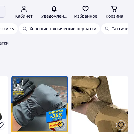
Кабинет
Уведомления
Избранное
Корзина
еские s
Хорошие тактические перчатки
Тактическ
атки