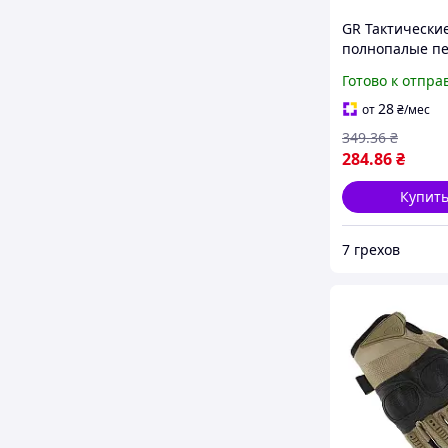
GR Тактически
полнопалые п
(велоперчатки,
Готово к отпра
мотоперчатки)
Tactical ET-12 
28
от
₴
/мес
Размер XL Каче
349
.36
₴
7грех1813
284
.86
₴
Купит
7 грехов