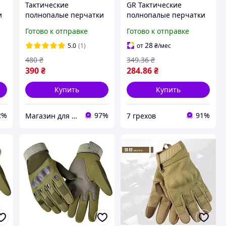
Тактические
GR Тактические
и
полнопалые перчатки
полнопалые перчатки
Tactic армейские
(велоперчатки,
Готово к отправке
Готово к отправке
перчатки с защитой
мотоперчатки) Eagle
косточек размер L цвет
Tactical ET-12 Green
28
5.0
(1)
от
₴
/мес
Олива
Размер L Качество!!
480
₴
349
.36
₴
7грех1812
390
₴
284
.86
₴
Купить
Купить
2%
97%
91%
Магазин для дому
7 грехов