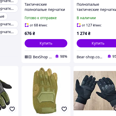
Тактические перчатки размер s
Тактические
Полнопалые
Тактические перчатки военторг
полнопалые перчатки
тактические перчатк
soft shell Tactic
(размер S) MULTICAM
вые
Готово к отправке
В наличии
утепленные зимние
BLACK [EMERSON]
Тактические перчатки xl
перчатки софт шел
68
127
от
₴
/мес
от
₴
/мес
Койот (M)
Тактические перчатки больших размеров
676
₴
1 274
₴
Купить
Купить
98%
9
🟦🟨 BexShop 🟦🟨
Bear-shop.com.ua