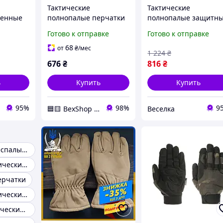
Тактические
Тактические
оенные
полнопалые перчатки
полнопалые защитн
soft shell Tactic
перчатки для спорта
Готово к отправке
Готово к отправке
утепленные зимние
активного отдыха и
перчатки софт шел
работы в
68
от
₴
/мес
1 224
₴
Черный (L)
экстремальных
676
₴
816
₴
условиях FLAME
ь
Купить
Купить
95%
98%
9
🟦🟨 BexShop 🟦🟨
Веселка
Тактические беспалые перчатки
Перчатки тактические xxl
ерчатки
Перчатки тактические s
Хорошие тактические перчатки