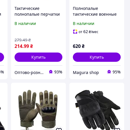
Тактические
Полнопалые
и
полнопалые перчатки
тактические военные
(велоперчатки,
перчатки с
В наличии
В наличии
мотоперчатки) Eagle
перфорацией Койот
Tactical ET-12 Green
62
от
₴
/мес
Размер XL
279
.49
₴
214
.99
₴
620
₴
Купить
Купить
3%
93%
95%
Оптово-розничный интернет-магазин "SmartBuyOnline"
Magura shop