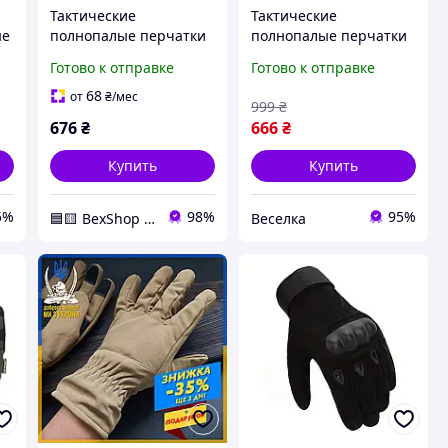
Тактические
Тактические
ые
полнопалые перчатки
полнопалые перчатки
soft shell Tactic
XL для охоты активного
Готово к отправке
Готово к отправке
утепленные зимние
отдыха с защитой и
перчатки софт шел
комфортом FLAME
68
от
₴
/мес
999
₴
Черный (XL)
676
₴
666
₴
Купить
Купить
5%
98%
95%
🟦🟨 BexShop 🟦🟨
Веселка