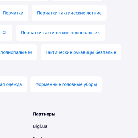
Перчатки
Перчатки тактические летние
е XL
Перчатки тактические полнопалые s
и полнопалые M
Тактические рукавицы безпалые
ная одежда
Форменные головные уборы
Партнеры
Bigl.ua