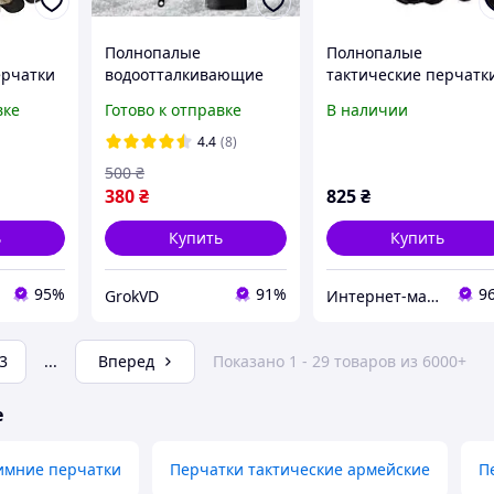
Полнопалые
Полнопалые
ерчатки
водоотталкивающие
тактические перчатк
змер XL
тактические перчатки
размер L ширина
вке
Готово к отправке
В наличии
 работы
на флисе , теплые
ладони 20-23
дыха
сенсорные прочные
4.4
(8)
военные перчатки
500
₴
Черные
380
₴
825
₴
ь
Купить
Купить
95%
91%
9
GrokVD
Интернет-магазин подарков и полезных вещей "1000 и 1 мелочь"
3
...
Вперед
Показано 1 - 29 товаров из 6000+
е
зимние перчатки
Перчатки тактические армейские
П