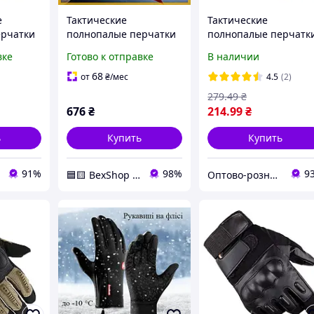
е
Тактические
Тактические
ерчатки
полнопалые перчатки
полнопалые перчатк
soft shell Tactic
(велоперчатки,
вке
Готово к отправке
В наличии
 Eagle
утепленные зимние
мотоперчатки) Eagle
Green
перчатки софт шел
Tactical ET-12 Green
68
от
₴
/мес
4.5
(2)
ство!!
Койот (XL)
Размер L
279
.49
₴
676
₴
214
.99
₴
ь
Купить
Купить
91%
98%
9
🟦🟨 BexShop 🟦🟨
Оптово-розничный интернет-магазин "SmartBuyOnline"