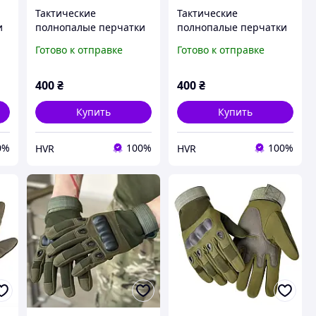
Тактические
Тактические
и
полнопалые перчатки
полнопалые перчатки
ие
спортивно-тактические
спортивно-тактические
Готово к отправке
Готово к отправке
ый
перчатки цвет черный
перчатки "OUTDOOR"
цвет зеленый хаки
400
₴
400
₴
Купить
Купить
0%
100%
100%
HVR
HVR