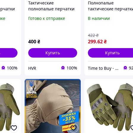
Тактические
Полнопалые
ерчатки
полнопалые перчатки
тактические перчатк
тические
спортивно-тактические
вке
Готово к отправке
В наличии
TDOOR"
перчатки цвет койот
размер XL
422
₴
400
₴
299
.62
₴
ь
Купить
Купить
100%
100%
9
HVR
Time to Buy - Інтернет-магазин трендових товарів