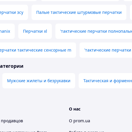
ерчатки зсу
Палые тактические штурмовые перчатки
hanix
Перчатки xl
'тактические перчатки полнопалы
ерчатки тактические сенсорные m
'тактические перчатк
категории
Мужские жилеты и безрукавки
Тактическая и формен
О нас
 продавцов
О prom.ua