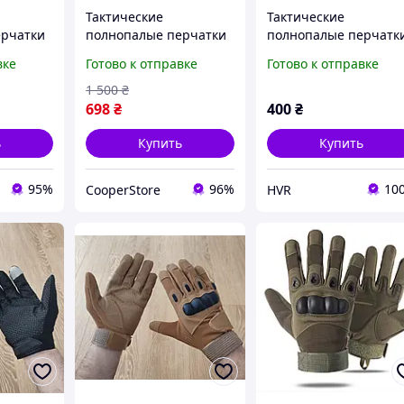
Тактические
Тактические
ерчатки
полнопалые перчатки
полнопалые перчатк
ST-29, ветрозащитные,
спортивно-тактическ
вке
Готово к отправке
Готово к отправке
я
теплые, дышащие
перчатки цвет черн
ха и
1 500
₴
е FLAME
698
₴
400
₴
ь
Купить
Купить
95%
96%
10
CooperStore
HVR