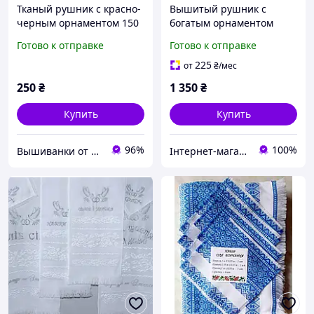
Тканый рушник с красно-
Вышитый рушник с
черным орнаментом 150
богатым орнаментом
см
геометрический узор
Готово к отправке
Готово к отправке
225
от
₴
/мес
250
₴
1 350
₴
Купить
Купить
96%
100%
Вышиванки от производителя «Волинські візерунки»
Інтернет-магазин "Вишиванка"