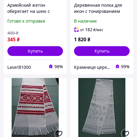
Армейский жетон
Деревянная полка для
оберегает на шею с
икон с тонированием
иконой и молнией для
классический вариант
Готово к отправке
В наличии
защиты военного
для дома
182
от
₴
/мес
400
₴
345
₴
1 820
₴
Купить
Купить
98%
99%
LaserB1000
Крамниця церковних виробів «Грааль»