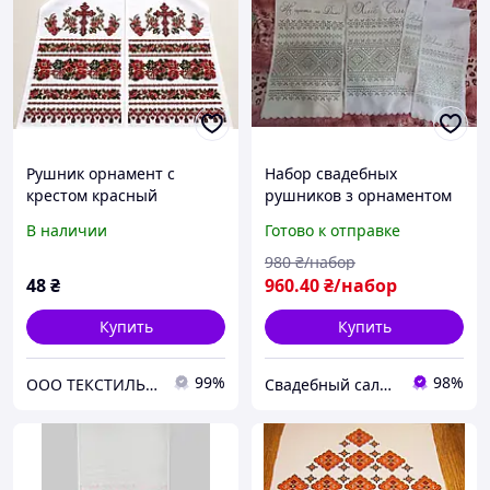
Рушник орнамент с
Набор свадебных
крестом красный
рушников з орнаментом
"Блеск серебра"
В наличии
Готово к отправке
980
₴/набор
48
₴
960
.40
₴/набор
Купить
Купить
99%
98%
ООО ТЕКСТИЛЬ ГРУП
Свадебный салон "ПРИНЦЕССА"