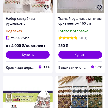
Набор свадебных
Тканый рушник с мятным
рушников с
орнаментом 160 см
традиционными
Под заказ
Готово к отправке
орнаментами
400
от
₴
/мес
5.0
(1)
от
4 000
₴/комплект
250
₴
Купить
Купить
99%
96%
Крамниця церковних виробів «Грааль»
Вышиванки от производителя «Волинські візерунки»