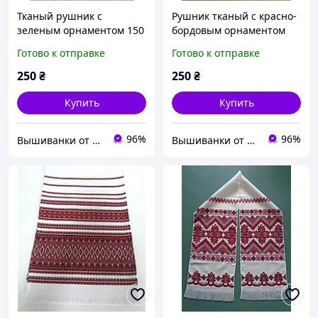
Тканый рушник с
Рушник тканый с красно-
зеленым орнаментом 150
бордовым орнаментом
см
150 см
Готово к отправке
Готово к отправке
250
₴
250
₴
Купить
Купить
96%
96%
Вышиванки от производителя «Волинські візерунки»
Вышиванки от производителя «Волинські візерунки»