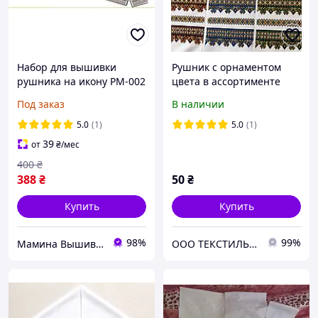
Набор для вышивки
Рушник с орнаментом
рушника на икону РМ-002
цвета в ассортименте
с орнаментом полный
Под заказ
В наличии
комплект для вышивки
бисером, 140×32 см
5.0
(1)
5.0
(1)
39
от
₴
/мес
400
₴
388
₴
50
₴
Купить
Купить
98%
99%
Мамина Вышивка
ООО ТЕКСТИЛЬ ГРУП