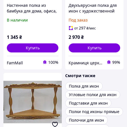
Настенная полка из
Двухъярусная полка для
бамбука для дома, офиса,
икон с художественной
иконы, статуэтки и
резьбой деревянный
В наличии
Под заказ
декора.
церковный декор
297
от
₴
/мес
1 345
₴
2 970
₴
Купить
Купить
100%
99%
FamMall
Крамниця церковних виробів «Грааль»
Смотри также
Полка для икон
Угловые полки для икон
Подставки для икон
Полки под иконы прямые
Полочки для икон