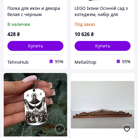
Полка для икон и декора
LEGO Ікони Осінній сад з
белая с черным
котеджем, набір для
основанием, XT6P543148
дорослих, осінній
В наличии
Под заказ
орнамент, сільський стіл
прикраси та подарунок
428
₴
10 626
₴
Ідея для дорослих
Купить
Купить
95%
95%
TehnoHub
MellaShop