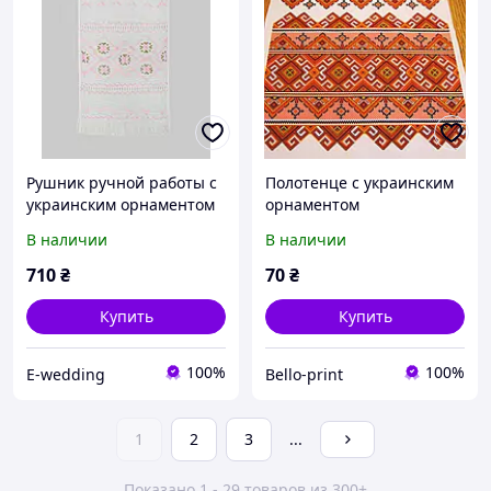
Рушник ручной работы с
Полотенце с украинским
украинским орнаментом
орнаментом
В наличии
В наличии
710
₴
70
₴
Купить
Купить
100%
100%
E-wedding
Bello-print
1
2
3
...
Показано 1 - 29 товаров из 300+