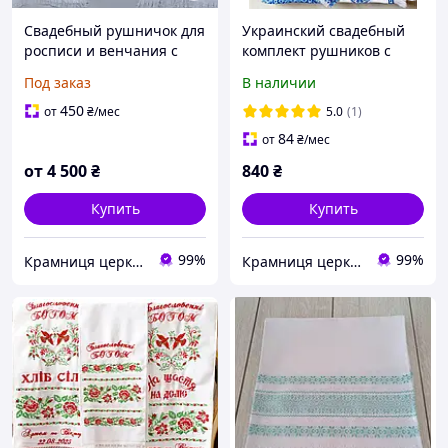
Свадебный рушничок для
Украинский свадебный
росписи и венчания с
комплект рушников с
орнаментами
сакральными
Под заказ
В наличии
орнаментами
450
от
₴
/мес
5.0
(1)
84
от
₴
/мес
от
4 500
₴
840
₴
Купить
Купить
99%
99%
Крамниця церковних виробів «Грааль»
Крамниця церковних виробів «Грааль»