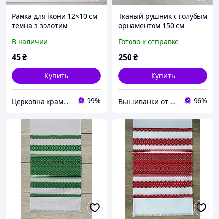
Рамка для ікони 12×10 см
Тканый рушник с голубым
темна з золотим
орнаментом 150 см
орнаментом
В наличии
Готово к отправке
45
₴
250
₴
Купить
Купить
99%
96%
Церковна крамниця "Сіон"
Вышиванки от производителя «Волинські візерунки»