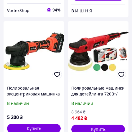
94%
VortexShop
В И Ш Н Я
Полировальная
Полировальные машинки
эксцентриковая машинка
для детейлинга 720Вт/
бесщеточная YATO YT-
150мм YATO, Мобильная
В наличии
В наличии
82920
полировальная машина
для машины, XMU
8 964
₴
5 200
₴
4 482
₴
Купить
Купить