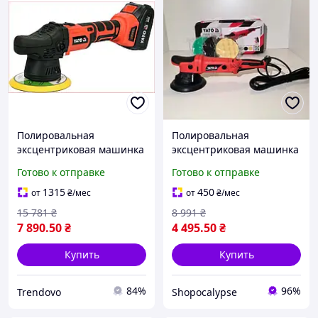
Полировальная
Полировальная
эксцентриковая машинка
эксцентриковая машинка
YATO 18В бесщеточная
для полировки авто yato,
Готово к отправке
Готово к отправке
для полировки
профессиональные
автомобилей с диском
полировальные машинки
1315
450
от
₴
/мес
от
₴
/мес
150мм
Sho
15 781
₴
8 991
₴
7 890
.50
₴
4 495
.50
₴
Купить
Купить
84%
96%
Trendovo
Shopocalypse