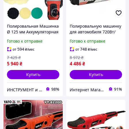
Полировальная Машинка
Полировальную машинку
Ø 125 мм Аккумуляторная
для автомобиля 720Вт/
18 В YATO (YT-82925) БЕЗ
150мм YATO,
Готово к отправке
Готово к отправке
АККУМУЛЯТОРА
Электрическая
полировка,
594
748
от
₴
/мес
от
₴
/мес
Электрическая
7 425
₴
8 972
₴
полировальная машина,
5 940
₴
4 486
₴
MTS
Купить
Купить
98%
91%
ИНСТРУМЕНТ и МЕТИЗЫ
Интернет Магазин "StepShop"