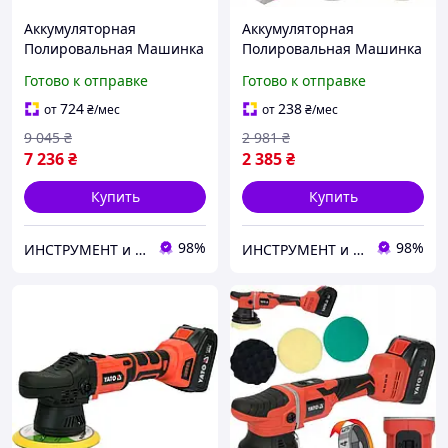
Аккумуляторная
Аккумуляторная
Полировальная Машинка
Полировальная Машинка
(18 В) YATO® YT-82920
18 В (БЕЗ АККУМУЛЯТОРА)
Готово к отправке
Готово к отправке
YATO® YT-82922
724
238
от
₴
/мес
от
₴
/мес
9 045
₴
2 981
₴
7 236
₴
2 385
₴
Купить
Купить
98%
98%
ИНСТРУМЕНТ и МЕТИЗЫ
ИНСТРУМЕНТ и МЕТИЗЫ