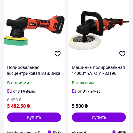
Полировальная
Машинка полировальная
эксцентриковая машинка
1400Вт YATO YT-82196
аккумуляторная Yato YT-
203728
В наличии
В наличии
82920 (Польша)
914
917
от
₴
/мес
от
₴
/мес
6 450
₴
5 482
.50
₴
5 500
₴
Купить
Купить
98%
99%
Marketsales - обладнання та інструменти
ebrand