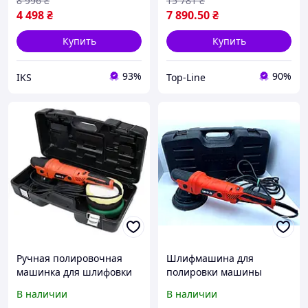
8 996
₴
15 781
₴
4 498
₴
7 890
.50
₴
Купить
Купить
93%
90%
IKS
Top-Line
Ручная полировочная
Шлифмашина для
машинка для шлифовки
полировки машины
720Вт/ 150мм YATO,
720Вт/ 150мм YATO,
В наличии
В наличии
Профессиональная
Полировальная машинка