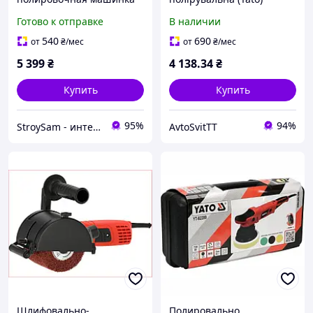
для авто, полировочная
180мм. 1200Вт
Готово к отправке
В наличии
машина YATO 1400 Вт
Польша
540
690
от
₴
/мес
от
₴
/мес
5 399
₴
4 138
.34
₴
Купить
Купить
95%
94%
StroySam - интернет магазин инструментов
AvtoSvitTT
Шлифовально-
Полировально