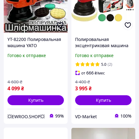
YT-82200 Полировальная
Полировальная
машина YATO
эксцентриковая машина
Электрическая машинка
YATO YT-82200 /
Готово к отправке
Готово к отправке
720Вт для полировки авто
Полірувальна
Полировка ЯТО
ексцентрикова машинка
5.0
(2)
666
от
₴
/мес
4 600
₴
4 400
₴
4 099
₴
3 995
₴
Купить
Купить
99%
100%
💥EWROO.SHOP💥
VD-Market