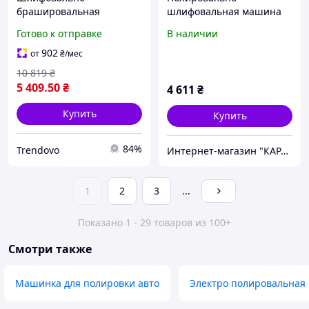
брашировальная
шлифовальная машина
машинка YATO для
720Вт/ 150мм YATO,
Готово к отправке
В наличии
обработки металла и
Хорошая машинка для
дерева мощная 1300Вт
полировки автомобиля,
902
от
₴
/мес
1100-3200об/мин
XXK
10 819
₴
5 409
.50
₴
4 611
₴
Купить
Купить
84%
Trendovo
Интернет-магазин "КАРАПУЗИК"
1
2
3
...
Показано 1 - 29 товаров из 100+
Смотри также
Машинка для полировки авто
Электро полировальная