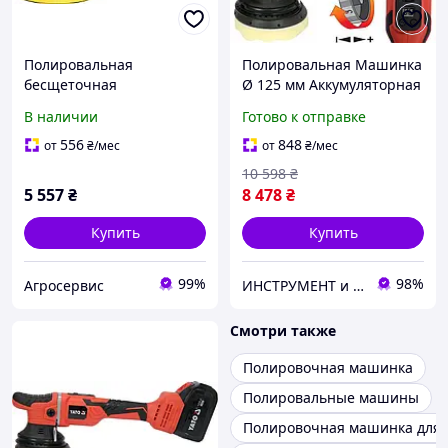
Полировальная
Полировальная Машинка
бесщеточная
Ø 125 мм Аккумуляторная
эксцентриковая машинка
18 В YATO (YT-82924)
В наличии
Готово к отправке
YATO Li-Ion 18В 3Ачас
диск 150мм
556
848
от
₴
/мес
от
₴
/мес
10 598
₴
5 557
₴
8 478
₴
Купить
Купить
99%
98%
Агросервис
ИНСТРУМЕНТ и МЕТИЗЫ
Смотри также
Полировочная машинка
Полировальные машины
Полировочная машинка для 