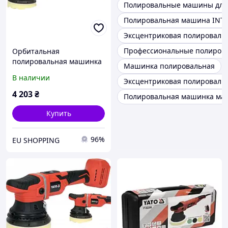
Полировальные машины для
Полировальная машина INT
Эксцентриковая полироваль
Профессиональные полиров
Орбитальная
полировальная машинка
Машинка полировальная
Yato YT-82924 18В 125 мм
В наличии
Эксцентриковая полироваль
мягкий пуск аккумулятор
4 А/ч (5906083082276)
4 203
₴
Полировальная машинка ма
Купить
96%
EU SHOPPING