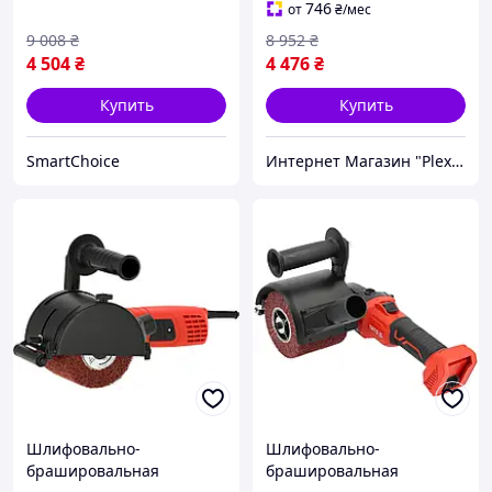
полировальная машина,
маленькая,
746
от
₴
/мес
ZLT
Полировальная машина
9 008
₴
8 952
₴
электрическая, CQS
4 504
₴
4 476
₴
Купить
Купить
SmartChoice
Интернет Магазин "PlexStore"
Шлифовально-
Шлифовально-
брашировальная
брашировальная