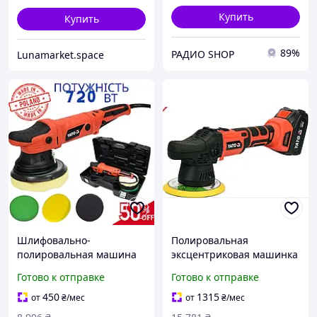
Купить
Купить
89%
РАДИО SHOP
Lunamarket.space
Шлифовально-
Полировальная
полировальная машина
эксцентриковая машинка
YATO YT-82200 720 Вт,
YATO 18В аккумуляторная
Готово к отправке
Готово к отправке
полировочная машинка
для авто и мебели с
для авто
бесщеточным мотором
450
1315
от
₴
/мес
от
₴
/мес