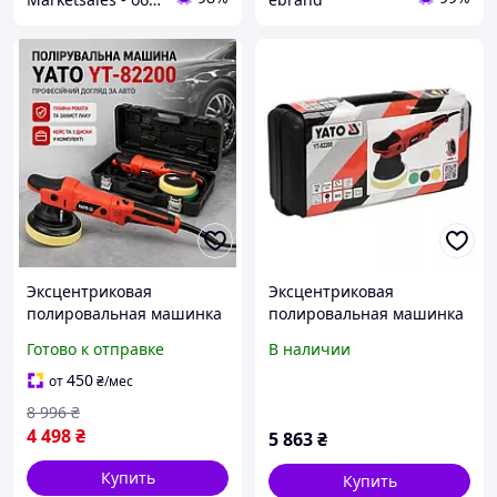
Эксцентриковая
Эксцентриковая
полировальная машинка
полировальная машинка
для кузова автомобиля и
Yato 150 мм 720 Вт Yt
Готово к отправке
В наличии
обработки
82200
лакокрасочного покрытия
450
от
₴
/мес
с регулировкой
8 996
₴
4 498
₴
5 863
₴
Купить
Купить