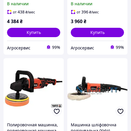
машинка по металлу/
машинка металл/дерево
В наличии
В наличии
дереву YATO 230В 1300Вт
аккумул. YATO Li-Ion 18В
1100-3200об/мин
Ø120/19х100мм без
438
396
от
₴
/мес
от
₴
/мес
Ø120х100мм
аккумулятора YT-81950
4 384
₴
3 960
₴
Купить
Купить
99%
99%
Агросервис
Агросервис
Полировочная машинка,
Машинка шліфовочна
полировочная машинка
полірувальна (Yato)