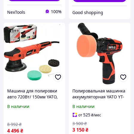
100%
NexTools
Good shopping
Машина для полировки
Полировальная машинка
авто 720Вт/ 150мм YATO,
аккумуляторная YATO YT-
Профессиональные
82903: Li-Ion 12 В, 2 Ач, 2
В наличии
В наличии
полировальные
режима, диск Ø = 80 мм,
машинки, Электрическая
шпиндель Ø = 8 мм
525
от
₴
/мес
машина для
3 500
₴
8 992
₴
шлифования, QLL
3 150
₴
4 496
₴