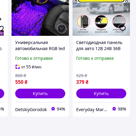
Универсальная
Светодиодная панель
о
автомобильная RGB led
для авто 12В 24В 36В
ог
подсветка A12 DL-00126
автосветодиодная
Готово к отправке
Готово к отправке
th
Светодиодная
панель для автомобиля
подсветка в салон
LED подсветка
55
от
₴
/мес
автомобилЯ
800
₴
525
₴
550
₴
379
₴
Купить
Купить
4%
94%
98%
DetskiyGorodok
Everyday Market 0965612251