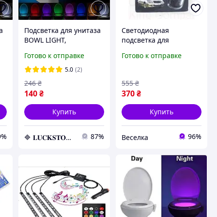
а
Подсветка для унитаза
Светодиодная
BOWL LIGHT,
подсветка для
Светодиодная
автомобиля и дома 4
Готово к отправке
Готово к отправке
а,
подсветка для унитаза,
режима освещения
м
Подсветка с датчиком
универсальная
5.0
(2)
движения
энергосберегающая
246
₴
555
₴
FLAME
140
₴
370
₴
Купить
Купить
9%
87%
96%
🔷 𝐋𝐔𝐂𝐊𝐒𝐓𝐎𝐑𝐄 🔷 – Абсолютно все товары по непревзойденным ценам!
Веселка