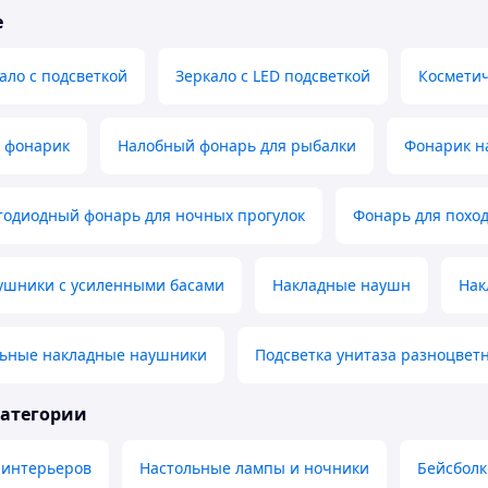
е
ало с подсветкой
Зеркало с LED подсветкой
Косметич
 фонарик
Налобный фонарь для рыбалки
Фонарик н
тодиодный фонарь для ночных прогулок
Фонарь для поход
ушники с усиленными басами
Накладные наушн
Нак
ьные накладные наушники
Подсветка унитаза разноцвет
категории
 интерьеров
Настольные лампы и ночники
Бейсболк