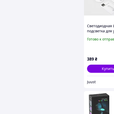
Светодиодная 
подсветка для 
лестницы или 
Готово к отпра
с датчиком дв
389
₴
Купит
Juust