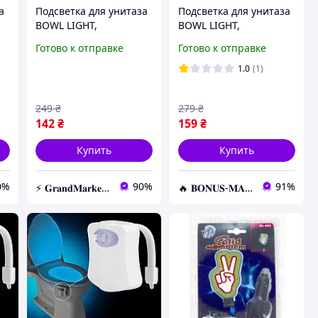
а
Подсветка для унитаза
Подсветка для унитаза
BOWL LIGHT,
BOWL LIGHT,
Светодиодная
Светодиодная
Готово к отправке
Готово к отправке
а,
подсветка для унитаза,
подсветка для унитаза,
м
Подсветка с датчиком
Подсветка с датчиком
1.0
(1)
движения
движения
249
₴
279
₴
142
₴
159
₴
Купить
Купить
0%
90%
91%
⚡️ 𝐆𝐫𝐚𝐧𝐝𝐌𝐚𝐫𝐤𝐞𝐭 ⚡️ – Трендовые товары по самым низким ценам
🔥 𝐁𝐎𝐍𝐔𝐒-𝐌𝐀𝐑𝐊𝐄𝐓 🔥 – Трендовые товары по лучшим ценам