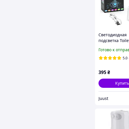
Светодиодная
подсветка Toile
для унитаза. L
Готово к отпра
подсветка с да
движения и пр
5.0
на пол
395
₴
Купит
Juust