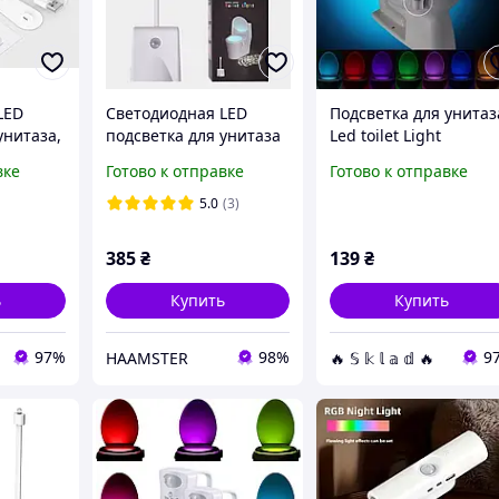
LED
Светодиодная LED
Подсветка для унитаз
унитаза,
подсветка для унитаза
Led toilet Light
спальни
Toilet Light с датчиком
Illumibowl
вке
Готово к отправке
Готово к отправке
ижения
движения и проекцией
СветоДиодная крышк
на пол
лед светильник с
5.0
(3)
датчикомДвижения
крышки
385
₴
139
₴
ь
Купить
Купить
97%
98%
9
HAAMSTER
🔥 𝕊 𝕜 𝕝 𝕒 𝕕 🔥