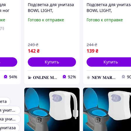
для
Подсветка для унитаза
Подсветка для унитаз
я ног
BOWL LIGHT,
BOWL LIGHT,
Лед /
Светодиодная
Светодиодная
вке
Готово к отправке
Готово к отправке
подсветка для унитаза,
подсветка для унитаз
Подсветка с датчиком
Подсветка с датчико
(1)
движения
движения
249
₴
244
₴
142
₴
139
₴
ь
Купить
Купить
94%
92%
9
💫 𝐎𝐍𝐋𝐈𝐍𝐄 𝐌𝐀𝐑𝐊𝐄𝐓 💫 – Актуальные товары по самым выгодным ценам!
🔆 𝐍𝐄𝐖 𝐌𝐀𝐑𝐊𝐄𝐓 🔆 – Продукция премиум-класса от официального представителя!
лета
Светильник для унитаза
Умная подсветка унитаза
 унитаза