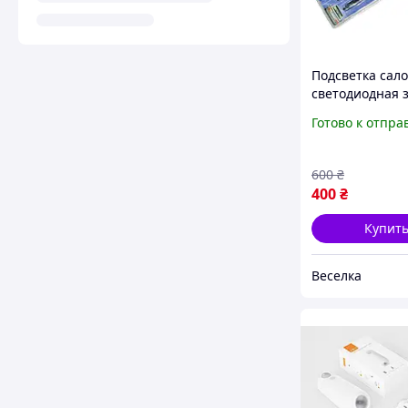
Подсветка сало
светодиодная 
для создания
Готово к отпра
атмосферы с
музыкальным
сенсором 2шт 
600
₴
FLAME
400
₴
Купит
Веселка