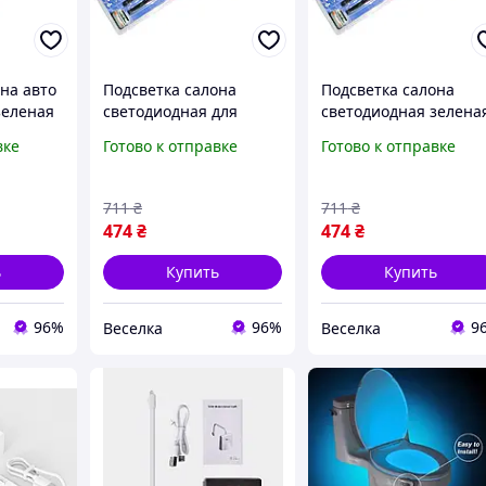
на авто
Подсветка салона
Подсветка салона
зеленая
светодиодная для
светодиодная зелена
автомобиля с звуковым
для автомобиля с
вке
Готово к отправке
Готово к отправке
сенсором красная 2шт
звуковым сенсором и
15LED 40см FLAME
подключением через
25см
прикуриватель FLAM
711
₴
711
₴
474
₴
474
₴
ь
Купить
Купить
96%
96%
9
Веселка
Веселка