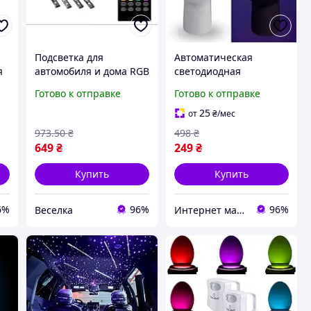
Подсветка для
Автоматическая
я
автомобиля и дома RGB
светодиодная
светодиоды Bluetooth
подсветка для унитаза
Готово к отправке
Готово к отправке
универсальная
Light Bowl на
светодиодная лента 4
аккумуляторе с
25
от
₴
/мес
E
шт. 22 см FLAME
автоматическим
973
.50
₴
498
₴
включением
649
₴
249
₴
Купить
Купить
6%
96%
96%
Веселка
Интернет магазин «Smart Life»