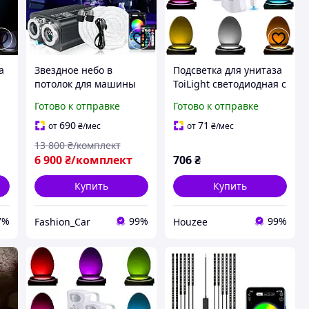
а
Звездное небо в
Подсветка для унитаза
потолок для машины
ToiLight светодиодная с
1100 точек
датчиком движения 2
Готово к отправке
Готово к отправке
а
светодиодная
шт для ванной
подсветка салона 12
комнаты 8 цветов
690
71
от
₴
/мес
от
₴
/мес
вольт звездный
13 800
₴/комплект
проектор для
6 900
₴/комплект
706
₴
автомобиля
Купить
Купить
7%
99%
99%
Fashion_Car
Houzee