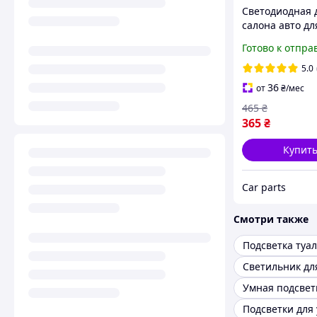
Светодиодная 
салона авто дл
LED подсветка 
Готово к отпра
5.0
36
от
₴
/мес
465
₴
365
₴
Купит
Сar parts
Смотри также
Подсветка туа
Подсветки для