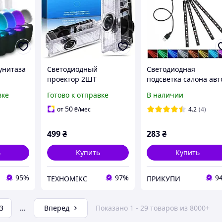
унитаза
Светодиодный
Светодиодная
проектор 2ШТ
подсветка салона авт
ения /
логотипа BMW для
RGB led - подсветка н
вке
Готово к отправке
В наличии
дверей автомобиля HD,
в авто от USB Bluetoo
 крышку
приветственная LED-
APP, 4 х 22см,
50
от
₴
/мес
4.2
(4)
подсветка дверей BMW
серий1/3/4/5/6/7/M/X/Z/
499
₴
283
₴
GT
ь
Купить
Купить
95%
97%
9
ТЕХНОМІКС
ПРИКУПИ
3
...
Вперед
Показано 1 - 29 товаров из 8000+