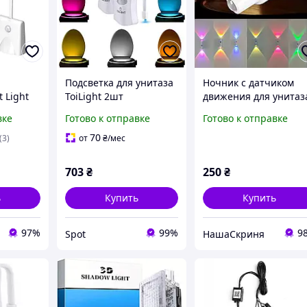
Подсветка для унитаза
Ночник с датчиком
t Light
ToiLight 2шт
движения для унитаз
ED
светодиодная с
лестниц и спальни, L
вке
Готово к отправке
Готово к отправке
тчиком
датчиком движения 8
подсветка 8 цветов
оекцией
цветов белая
70
(3)
от
₴
/мес
влагозащищенная
703
₴
250
₴
ь
Купить
Купить
97%
99%
9
Spot
НашаСкриня