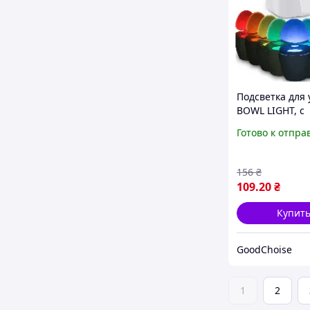
Подсветка для 
BOWL LIGHT, с
датчиком движ
Готово к отпра
Светодиодная
подсветка под
унитаза
156
₴
109
.20
₴
Купит
GoodChoise
1
2