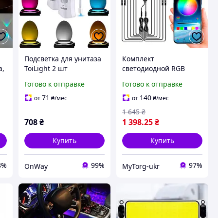
Подсветка для унитаза
Комплект
а,
ToiLight 2 шт
светодиодной RGB
ED
светодиодная с
подсветки Bluetooth
Готово к отправке
Готово к отправке
датчиком движения и 8
для мотоцикла Черный
цветами свечения
71
140
от
₴
/мес
от
₴
/мес
белая
1 645
₴
708
₴
1 398
.25
₴
Купить
Купить
8%
99%
97%
OnWay
MyTorg-ukr