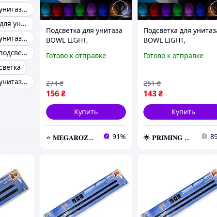
Подсветка для унитаза с датчиком
Лед подсветка для унитаза с датчиком
Подсветка для унитаза
Подсветка для унитаз
Подсветка для унитаза rgb
BOWL LIGHT,
BOWL LIGHT,
Светодиодная
Светодиодная
Светодиодная подсветка для унитаза крышка
Готово к отправке
Готово к отправке
подсветка для унитаза,
подсветка для унитаз
светка
Подсветка с датчиком
Подсветка с датчико
движения
движения
Подсветка для унитаза с автоматическим включением
274
₴
251
₴
156
₴
143
₴
Купить
Купить
91%
8
⭐️ 𝐌𝐄𝐆𝐀𝐑𝐎𝐙𝐏𝐑𝐎𝐃𝐀𝐙𝐇 ⭐️ – Новейшие товары по самым доступным ценам
🌟 𝐏𝐑𝐈𝐌𝐈𝐍𝐆 🌟 – Эксклюзивные товары премиум-качества от официального дистрибьютора!