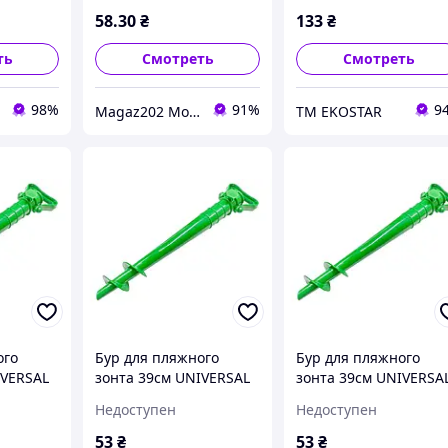
58
.30
₴
133
₴
ть
Смотреть
Смотреть
98%
91%
9
Magaz202 Мото-Вело-Бензо Запчасти
ТМ EKOSTAR
ого
Бур для пляжного
Бур для пляжного
IVERSAL
зонта 39см UNIVERSAL
зонта 39см UNIVERSA
(R83138)
(R83138)
Недоступен
Недоступен
53
₴
53
₴