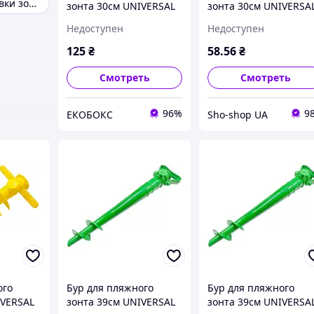
Бур для установки зонта
зонта 30см UNIVERSAL
зонта 30см UNIVERSA
(J01273) EKOBOX
(J01273)
Недоступен
Недоступен
125
₴
58
.56
₴
Смотреть
Смотреть
96%
9
ЕКОБОКС
Sho-shop UA
ого
Бур для пляжного
Бур для пляжного
IVERSAL
зонта 39см UNIVERSAL
зонта 39см UNIVERSA