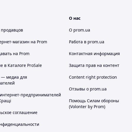
О нас
 продавцов
О prom.ua
ернет-магазин
на Prom
Работа в prom.ua
авать на Prom
Контактная информация
 в Каталоге ProSale
Защита прав на контент
 — медиа для
Content right protection
ателей
Отзывы о prom.ua
 интернет-предпринимателей
Кращі
Помощь Силам обороны
(Volonter by Prom)
льское соглашение
онфиденциальности