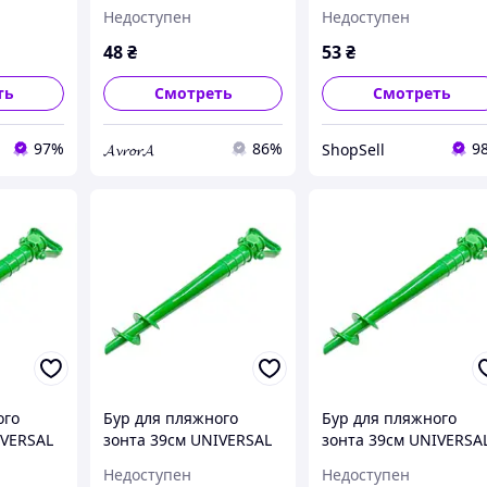
(J01273)
(R83138)
Недоступен
Недоступен
48
₴
53
₴
ть
Смотреть
Смотреть
97%
86%
9
𝓐𝓿𝓻𝓸𝓻𝓐
ShopSell
ого
Бур для пляжного
Бур для пляжного
IVERSAL
зонта 39см UNIVERSAL
зонта 39см UNIVERSA
(R83138)
(R83138) ЕКОБОКС
Недоступен
Недоступен