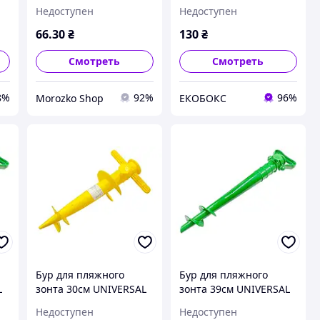
(R83138)
(R83138) EKOBOX
Недоступен
Недоступен
66
.30
₴
130
₴
Смотреть
Смотреть
8%
92%
96%
Morozko Shop
ЕКОБОКС
Бур для пляжного
Бур для пляжного
L
зонта 30см UNIVERSAL
зонта 39см UNIVERSAL
(J01273)
(R83138)
Недоступен
Недоступен