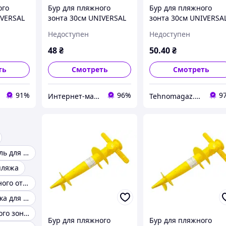
ого
Бур для пляжного
Бур для пляжного
IVERSAL
зонта 30см UNIVERSAL
зонта 30см UNIVERSA
(J01273)
Недоступен
Недоступен
48
₴
50
.40
₴
ть
Смотреть
Смотреть
91%
96%
9
Интернет-магазин "Техно Волки"
Tehnomagaz.com.ua - это передовой интернет-магазин, специализирующийся на продаже техники
Складная мебель для пикника
пляжа
Зонт для пляжного отдыха
Опора подставка для пляжного зонта бур
Бур для пляжного зонта 39 см
Бур для пляжного
Бур для пляжного