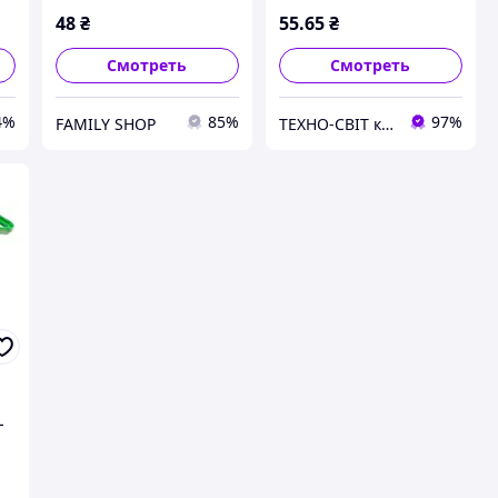
48
₴
55
.65
₴
Смотреть
Смотреть
4%
85%
97%
FAMILY SHOP
ТЕХНО-СВІТ компьютерна техніка, мобільні аксесуари, електронна техніка та багато іншого.
L