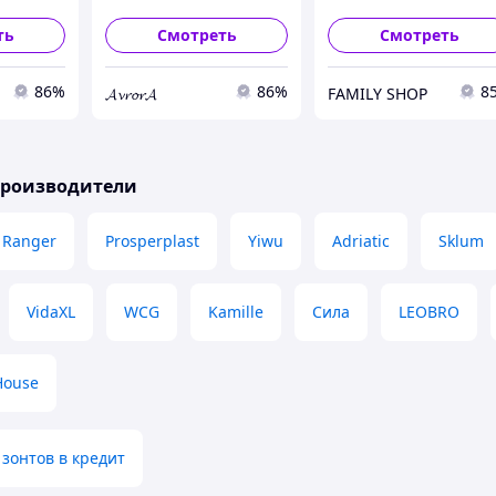
ть
Смотреть
Смотреть
86%
86%
8
𝓐𝓿𝓻𝓸𝓻𝓐
FAMILY SHOP
производители
Ranger
Prosperplast
Yiwu
Adriatic
Sklum
VidaXL
WCG
Kamille
Сила
LEOBRO
House
 зонтов в кредит