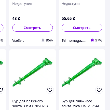
(J01273)
(R83138)
Недоступен
Недоступен
48
₴
55
.65
₴
Смотреть
Смотреть
6%
86%
97%
VseSvit
Tehnomagaz.com.ua - это передовой интернет-магазин, специализирующийся на продаже техники
Бур для пляжного
Бур для пляжного
L
зонта 39см UNIVERSAL
зонта 39см UNIVERSAL