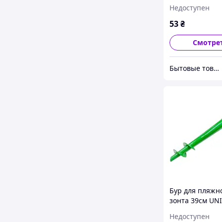
Недоступен
53
₴
Смотре
Бытовые товары
Бур для пляжн
зонта 39см UN
(R83138)
Недоступен