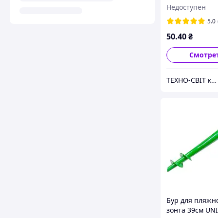
(J01273)
Недоступен
5.0
50
.40
₴
Смотре
ТЕХНО-СВІТ компьютерна техніка, мобільні аксесуари, електронна техніка та багато іншого.
Бур для пляжн
зонта 39см UN