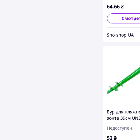
64
.66
₴
Смотре
Sho-shop UA
Бур для пляжн
зонта 39см UN
(R83138)
Недоступен
53
₴