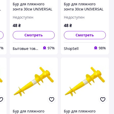
Бур для пляжного
Бур для пляжного
L
зонта 30см UNIVERSAL
зонта 30см UNIVERSAL
(J01273)
Недоступен
Недоступен
48
₴
48
₴
Смотреть
Смотреть
7%
97%
98%
Бытовые товары
ShopSell
Бур для пляжного
Бур для пляжного