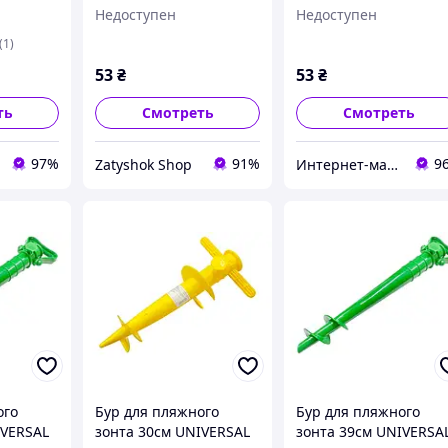
(R83138)
Недоступен
Недоступен
(1)
53
₴
53
₴
ть
Смотреть
Смотреть
97%
91%
9
Zatyshok Shop
Интернет-магазин "Техно Волки"
ого
Бур для пляжного
Бур для пляжного
IVERSAL
зонта 30см UNIVERSAL
зонта 39см UNIVERSA