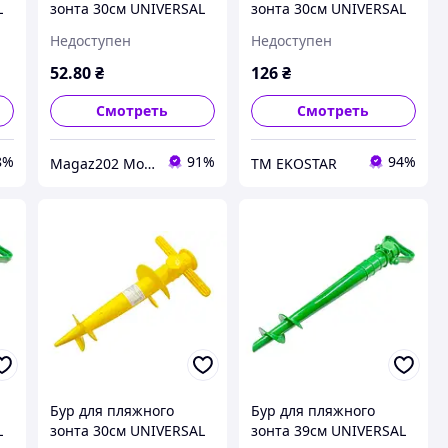
L
зонта 30см UNIVERSAL
зонта 30см UNIVERSAL
(J01273)
(J01273) ЕКОБОКС
Недоступен
Недоступен
52
.80
₴
126
₴
Смотреть
Смотреть
8%
91%
94%
Magaz202 Мото-Вело-Бензо Запчасти
ТМ EKOSTAR
Бур для пляжного
Бур для пляжного
L
зонта 30см UNIVERSAL
зонта 39см UNIVERSAL