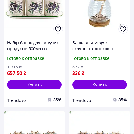
Набір банок для сипучих
Банка для меду зі
продуктів 500мл на
скляною кришкою і
керамічній підставці для
ложкою на бамбуковій
Готово к отправке
Готово к отправке
зберігання спецій і круп
підставці для зберігання
400мл
1 315
₴
672
₴
657
.50
₴
336
₴
Купить
Купить
85%
85%
Trendovo
Trendovo