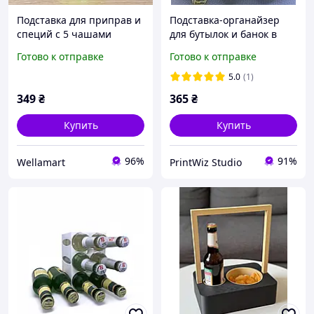
Подставка для приправ и
Подставка-органайзер
специй с 5 чашами
для бутылок и банок в
Supretto вращающаяся
холодильник на 6 мест.
Готово к отправке
Готово к отправке
(Арт. 7182-0001)
Aivory
5.0
(1)
349
₴
365
₴
Купить
Купить
96%
91%
Wellamart
PrintWiz Studio