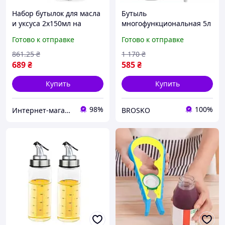
Набор бутылок для масла
Бутыль
и уксуса 2х150мл на
многофункциональная 5л
подставке, стекло Fissman
с краном для напитков и
Готово к отправке
Готово к отправке
6519
настоек ударопрочная
пластиковая банка
861
.25
₴
1 170
₴
689
₴
585
₴
Купить
Купить
98%
100%
Интернет-магазин "Kaap" профессиональной посуды
BROSKO