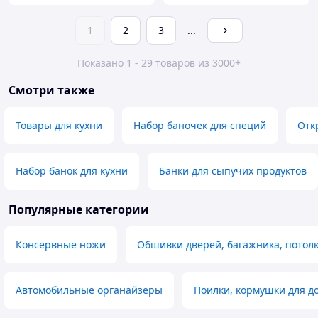
1
2
3
...
Показано 1 - 29 товаров из 3000+
Смотри также
Товары для кухни
Набор баночек для специй
Отк
Набор банок для кухни
Банки для сыпучих продуктов
Популярные категории
Консервные ножи
Обшивки дверей, багажника, потолк
Автомобильные органайзеры
Поилки, кормушки для 