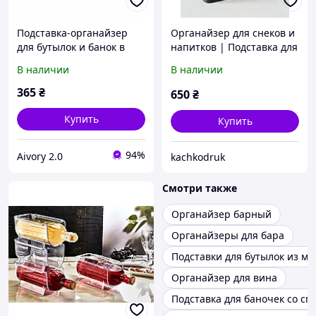
Подставка-органайзер
Органайзер для снеков и
для бутылок и банок в
напитков | Подставка для
холодильник на 6 мест.
банки, бутылки и закусок
В наличии
В наличии
Aivory
| Портативный столик
для дивана Описание
365
₴
650
₴
Купить
Купить
94%
Aivory 2.0
kachkodruk
Смотри также
Органайзер барный
Органайзеры для бара
Подставки для бутылок из ме
Органайзер для вина
Подставка для баночек со с