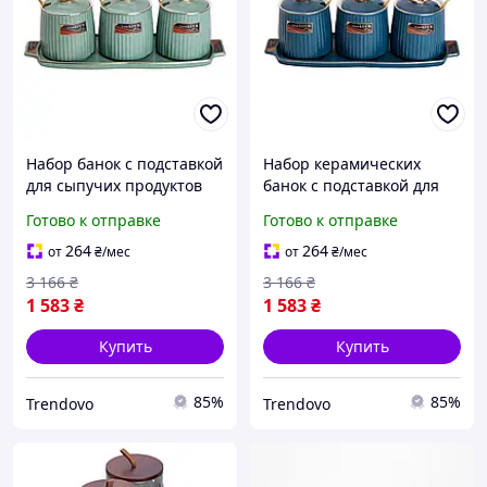
Набор банок с подставкой
Набор керамических
для сыпучих продуктов
банок с подставкой для
керамические 3 штуки
хранения сыпучих
Готово к отправке
Готово к отправке
400 мл для хранения
продуктов 400 мл
специй и круп
стильный и компактный
264
264
от
₴
/мес
от
₴
/мес
3 166
₴
3 166
₴
1 583
₴
1 583
₴
Купить
Купить
85%
85%
Trendovo
Trendovo