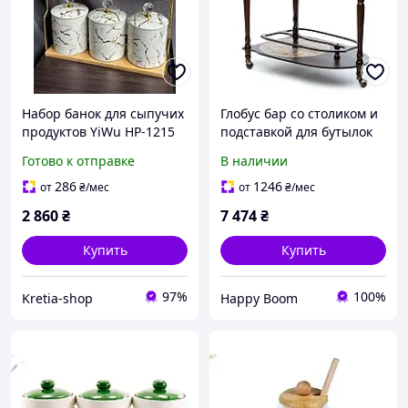
Набор банок для сыпучих
Глобус бар со столиком и
продуктов YiWu HP-1215
подставкой для бутылок
на металлической
480015 коричневый 330
Готово к отправке
В наличии
подставке 300 мл и 700
мм.
мл 8 предметов Белый
286
1246
от
₴
/мес
от
₴
/мес
2 860
₴
7 474
₴
Купить
Купить
97%
100%
Kretia-shop
Happy Boom