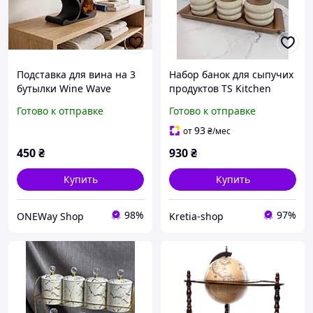
Подставка для вина на 3
Набор банок для сыпучих
бутылки Wine Wave
продуктов TS Kitchen
дизайнерский винный
керамика с крышками и
Готово к отправке
Готово к отправке
держатель из пластика,
ложками на подставке
белый и черный
350 мл 4 предмета
93
от
₴
/мес
450
₴
930
₴
Купить
Купить
98%
97%
ONEWay Shop
Kretia-shop