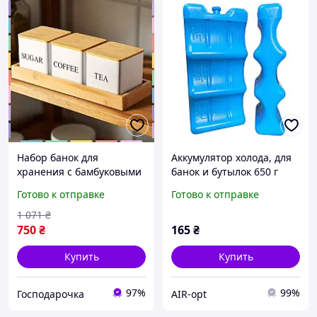
Набор банок для
Аккумулятор холода, для
хранения с бамбуковыми
банок и бутылок 650 г
крышками
Готово к отправке
Готово к отправке
«Sugar/Coffee/Tea» на
подставке для чая, кофе и
1 071
₴
сахара
750
₴
165
₴
Купить
Купить
97%
99%
Господарочка
AIR-opt