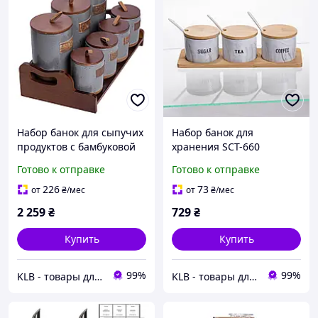
Набор банок для сыпучих
Набор банок для
продуктов с бамбуковой
хранения SCT-660
подставкой и крышками
фарфоровый, 3 шт по 180
Готово к отправке
Готово к отправке
HP-26-2G Серый 7 шт по
мл, с бамбуковой
300/800 мл
крышкой и ложкой, на
226
73
от
₴
/мес
от
₴
/мес
подставке, серый
2 259
₴
729
₴
Купить
Купить
99%
99%
KLB - товары для дома, детей и животных
KLB - товары для дома, детей и животных