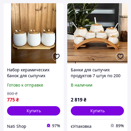
Набор керамических
Банки для сыпучих
банок для сыпучих
продуктов 7 штук по 200
специй 3 шт емкости с
мл и 500 мл на
Готово к отправке
В наличии
бамбуковыми крышками
бамбуковой подставке
и керамическими
800
₴
ложками "Полоска" на
775
₴
2 819
₴
подставке
Купить
Купить
97%
89%
Nati Shop
єУпаковка