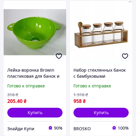
Лейка-воронка Browin
Набор стеклянных банок
пластиковая для банок и
с бамбуковыми
бутылей 10-34 литра
крышками для хранения
Готово к отправке
Готово к отправке
зеленая
продуктов на кухне с
подставкой и ложкой
316
₴
1 916
₴
205
.40
₴
958
₴
Купить
Купить
90%
100%
Знайди Купи
BROSKO