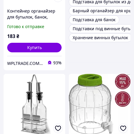
Подставка для бутылок из де
Барный органайзер для кры
Контейнер органайзер
для бутылок, банок,
Подставка для банок
подставка для
Готово к отправке
Подставки под винные бутыл
холодильника
прозрачная EP-633
183
₴
Хранение винных бутылок
Купить
93%
WPLTRADE.COM.UA