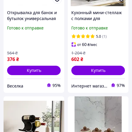
Открывалка для банок и
Кухонный мини-стеллаж
бутылок универсальная
с полками для
белая для удобного
микроволновки и кухни
Готово к отправке
Готово к отправке
открытия крышек на
Напольная полка под
кухне FLAME
банки на кухню на 2
5.0
(1)
секции
60
от
₴
/мес
564
₴
1 204
₴
376
₴
602
₴
Купить
Купить
95%
97%
Веселка
Интернет магазин "Select Store" 🛒 Только качественные товары по лучшим ценам ✅