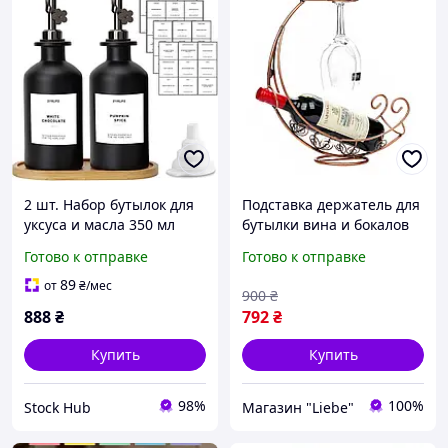
2 шт. Набор бутылок для
Подставка держатель для
уксуса и масла 350 мл
бутылки вина и бокалов
Sunal Стеклянные
из металла
Готово к отправке
Готово к отправке
бутылочки с деревянной
подставкой+этикетки
89
от
₴
/мес
900
₴
888
₴
792
₴
Купить
Купить
98%
100%
Stock Hub
Магазин "Liebe"