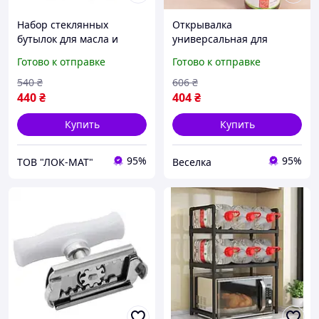
Набор стеклянных
Открывалка
бутылок для масла и
универсальная для
уксуса 2 шт х 300 мл с
стеклянных банок и
Готово к отправке
Готово к отправке
подставкой Прозрачные
бутылок 4 в 1 для легкого
открытия крышек FLAME
540
₴
606
₴
440
₴
404
₴
Купить
Купить
95%
95%
ТОВ "ЛОК-MAT"
Веселка