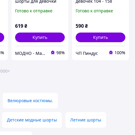
шорты для девочки
девочек 104 - 158
подростка
Модные детские
Готово к отправке
Готово к отправке
подростковые шорты
эко - кожа
619
₴
590
₴
Купить
Купить
8%
98%
100%
МОДНО - Магазин детской и женской одежды и обуви
ЧП Пиндус
9000+
Велюровые костюмы.
Детские модные шорты
Летние шорты