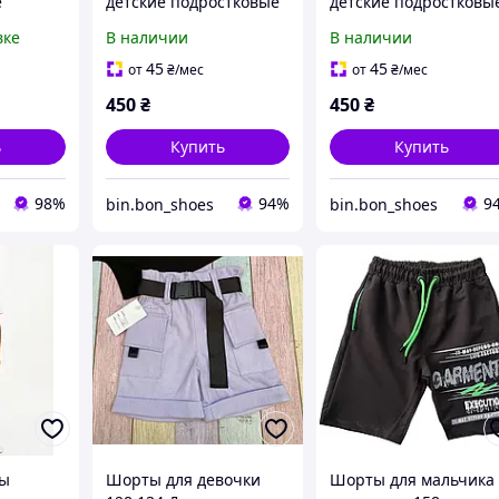
е
детские подростковые
детские подростковы
на мальчика Terranova
на мальчика Terranov
вке
В наличии
В наличии
Черные (1719)
Темно-синие (1720)
45
45
от
₴
/мес
от
₴
/мес
450
₴
450
₴
ь
Купить
Купить
98%
94%
9
bin.bon_shoes
bin.bon_shoes
ды
Шорты для девочки
Шорты для мальчика