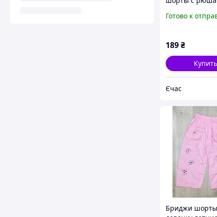
шорты с рюша
девочку от OV
Готово к отпра
Размер 86
189
₴
Купит
Єчас
Бриджи шорты