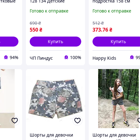
стковые
128 134 Детские
подростка 158 см
подростковые шорты
Турция
Готово к отправке
Готово к отправке
 Черные
на девочку Летние
шорты
690
₴
512
₴
550
₴
373
.76
₴
ь
Купить
Купить
94%
100%
9
ЧП Пиндус
Happy Kids
Шорты для девочки
Шорты для девочки