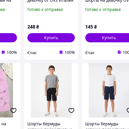
ми на
девочку от OVS Италия
шорты на девочку OV
S Италия
Тринитка 100% хлопок
Размер 92
вке
Готово к отправке
Готово к отправке
р.110
248
₴
145
₴
ь
Купить
Купить
100%
100%
10
Єчас
Єчас
 на
Шорты бермуды
Шорты бермуды