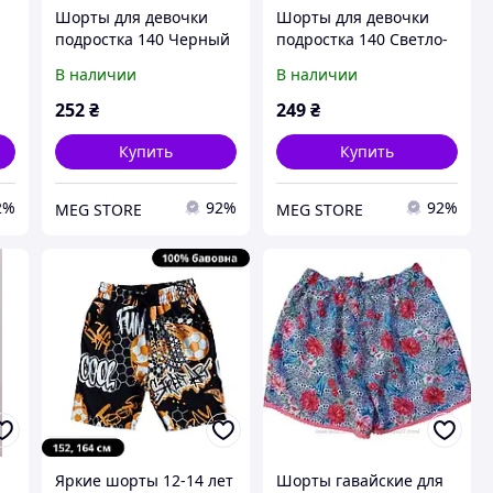
Шорты для девочки
Шорты для девочки
подростка 140 Черный
подростка 140 Светло-
LUCKY-TEX (716163-140)
серый HAPPY BABY
В наличии
В наличии
(715386-140)
252
₴
249
₴
Купить
Купить
2%
92%
92%
MEG STORE
MEG STORE
Яркие шорты 12-14 лет
Шорты гавайские для