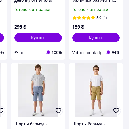
S
девочку ovs Италия
мальчика размер 140,
шикарное качество
146, 152, 158, 164,170.
Готово к отправке
Готово к отправке
Размер 92
Бриджи синие для
мальчиков.
5.0
(1)
295
₴
159
₴
Купить
Купить
0%
100%
94%
Єчас
Vidpochinok-dp
Шорты бермуды
Шорты бермуды