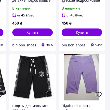
е
детские подростковые
детские подростковые
a
на мальчика Terranova
на мальчика Terranova
В наличии
В наличии
EU34 Голубой (1721)
Бежевый (1722)
45
45
от
₴
/мес
от
₴
/мес
450
₴
450
₴
Купить
Купить
4%
94%
94%
bin.bon_shoes
bin.bon_shoes
Шорты для мальчика
Підліткові шорти