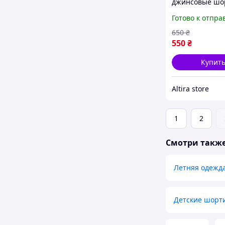
джинсовые шо
голубого цвета
Готово к отпра
свободные шор
сердечками, л
650
₴
шорты на рези
550
₴
девочки, 5-6
Купит
Altira store
1
2
Смотри такж
Летняя одежда
Детские шорти