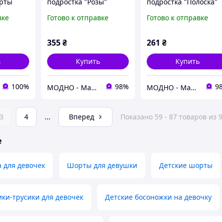
рты
подростка "Розы"
подростка "Полоска"
,
вке
Готово к отправке
Готово к отправке
ты с
етние
нке для
355
₴
261
₴
ь
Купить
Купить
100%
98%
9
МОДНО - Магазин детской и женской одежды и обуви
МОДНО - Магазин детской и женской одежды и обуви
3
4
...
Вперед
Показано 59 - 87 товаров из 
е
 для девочек
Шорты для девушки
Детские шорты
ки-трусики для девочек
Детские босоножки на девочку