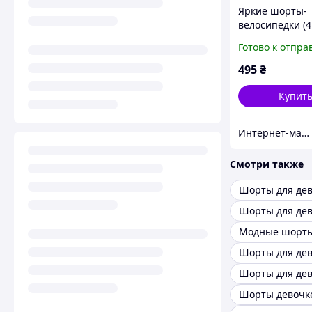
Яркие шорты-
велосипедки (4
на девочку 10-
Готово к отпра
(134-146 см)
495
₴
Купит
Интернет-магазин «Сокровища Востока» — качественные товары из Японии и Кореи
Смотри также
Шорты для де