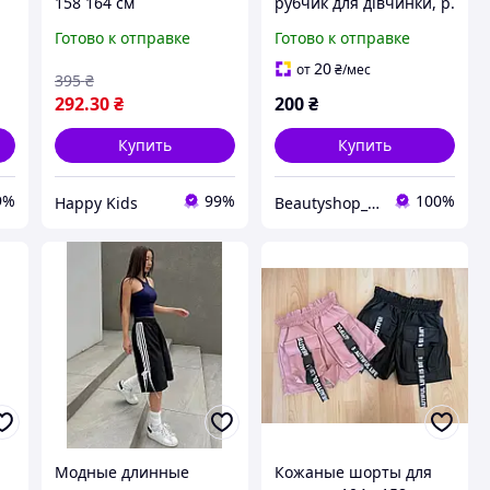
158 164 см
рубчик для дівчинки, р.
спортивные,
164
Готово к отправке
Готово к отправке
подростковые
трикотажные шорты
20
от
₴
/мес
395
₴
Турция, черные шорты
292
.30
₴
200
₴
для подростка
Купить
Купить
9%
99%
100%
Happy Kids
Beautyshop_Natali
Модные длинные
Кожаные шорты для