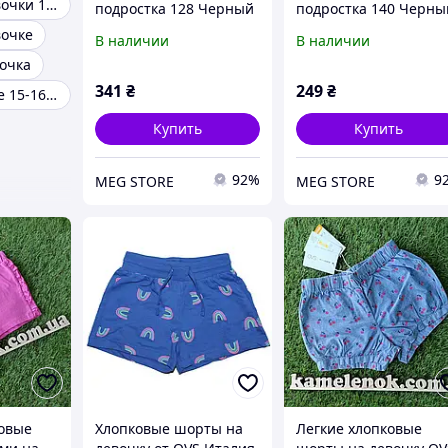
Шорты для девочки 10 лет
подростка 128 Черный
подростка 140 Черны
NEW KROP (722673-128)
(709008-140)
вочке
В наличии
В наличии
очка
341
₴
249
₴
Шорты девочке 15-16 лет
Купить
Купить
92%
9
MEG STORE
MEG STORE
овые
Хлопковые шорты на
Легкие хлопковые