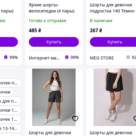
Яркие шорты-
Шорты для девочки
 пары)
велосипедки (4 пары)
подростка 140 Темно-
11 лет
на девочку 10-11 лет
коричневий (713643-
вке
Готово к отправке
В наличии
(134-146 см)
140)
485
₴
267
₴
ь
Купить
Купить
99%
99%
9
Интернет-магазин «Сокровища Востока» — качественные товары из Японии и Кореи
MEG STORE
Шорты для девочек-подростков
вочки
Модные шорты для подростков девочек
Шорты для девочки 11-12 лет
Шорты для девочек 158р
Шорты девочке 13-14 лет
Шорты для девочки
Шорты для девочки