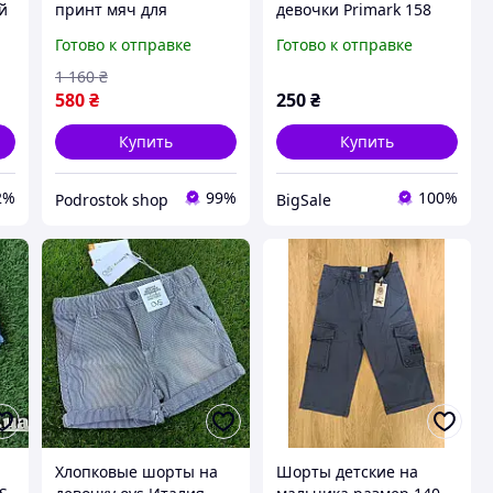
й
принт мяч для
девочки Primark 158
подростков, детские
164 166
Готово к отправке
Готово к отправке
удлиненные
качественные
1 160
₴
хлопковые шорты на
580
₴
250
₴
лето
Купить
Купить
2%
99%
100%
Podrostok shop
BigSale
Хлопковые шорты на
Шорты детские на