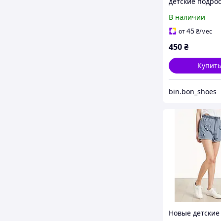
детские подро
на мальчика
В наличии
джинсовые HM
(1723)
45
от
₴
/мес
450
₴
Купит
bin.bon_shoes
Новые детские