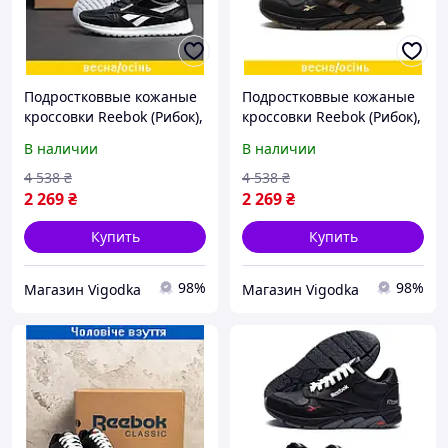
Подростковвые кожаные
Подростковвые кожаные
кроссовки Reebok (Рибок),
кроссовки Reebok (Рибок),
спортивные туфли
спортивные туфли
В наличии
В наличии
черные, кеды. Мужская
черные, кеды. Мужская
обувь
обувь
4 538
₴
4 538
₴
2 269
₴
2 269
₴
Купить
Купить
98%
98%
Магазин Vigodka
Магазин Vigodka