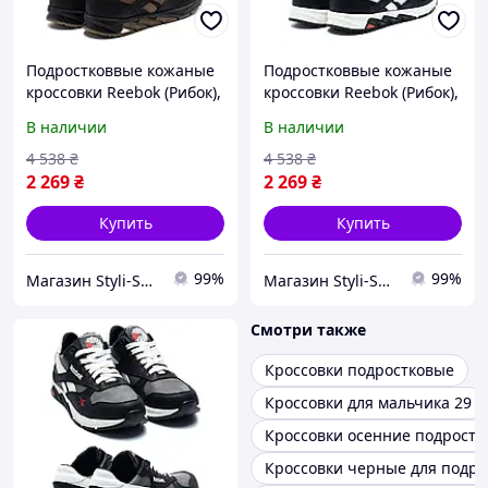
Подростковвые кожаные
Подростковвые кожаные
кроссовки Reebok (Рибок),
кроссовки Reebok (Рибок),
спортивные туфли
спортивные туфли
В наличии
В наличии
черные, кеды. Мужская
черные, кеды. Мужская
обувь
обувь
4 538
₴
4 538
₴
2 269
₴
2 269
₴
Купить
Купить
99%
99%
Магазин Styli-Shop
Магазин Styli-Shop
Смотри также
Кроссовки подростковые
Кроссовки для мальчика 29
Кроссовки осенние подростк
Кроссовки черные для подро