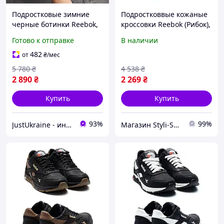
Подростковые зимние
Подростковвые кожаные
черные ботинки Reebok,
кроссовки Reebok (Рибок),
зимние спортивные
спортивные туфли
Готово к отправке
В наличии
подростковые ботинки
черные, кеды. Мужская
для мальчика, зимняя
обувь
482
от
₴
/мес
обувь
5 780
₴
4 538
₴
2 890
₴
2 269
₴
Купить
Купить
93%
99%
JustUkraine - интернет магазин мужской и женской обуви
Магазин Styli-Shop