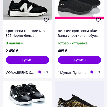
Кроссовки женские N.B
Детские кроссовки Blue
327 Черно-белые
Rama спортивная обувь
Подростковые кроссовки
підліткові 31-38
В наличии
Готово к отправке
черного цвета Стильная
спортивная обувь 38р-р
2 450
₴
485
₴
Купить
Купить
96%
95%
V.O.V.A.BREND SHOP — магазин современной и стильной обуви для всей семьи!
" Мульті-Пульті " Дитячий одяг, взуття та іграшки!