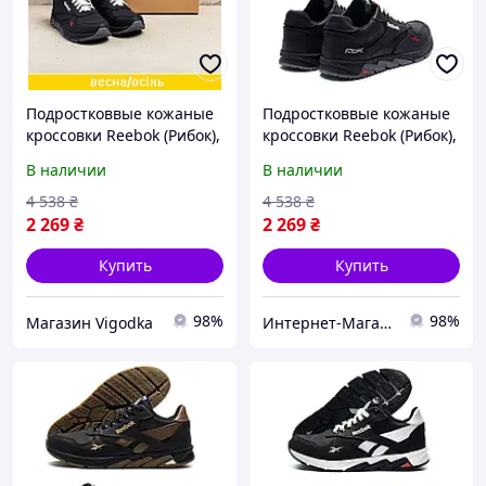
Подростковвые кожаные
Подростковвые кожаные
кроссовки Reebok (Рибок),
кроссовки Reebok (Рибок),
спортивные туфли
спортивные туфли
В наличии
В наличии
черные, кеды. Мужская
черные, кеды. Мужская
обувь
обувь
4 538
₴
4 538
₴
2 269
₴
2 269
₴
Купить
Купить
98%
98%
Магазин Vigodka
Интернет-Магазин Klambi Shop