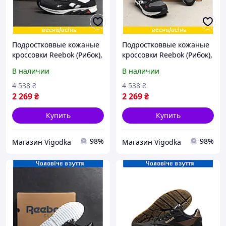
Подростковвые кожаные
Подростковвые кожаные
кроссовки Reebok (Рибок),
кроссовки Reebok (Рибок),
спортивные туфли
спортивные туфли
В наличии
В наличии
черные, кеды. Мужская
черные, кеды. Мужская
обувь
обувь
4 538
₴
4 538
₴
2 269
₴
2 269
₴
Купить
Купить
98%
98%
Магазин Vigodka
Магазин Vigodka