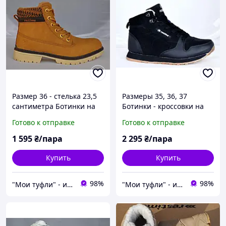
Размер 36 - стелька 23,5
Размеры 35, 36, 37
сантиметра Ботинки на
Ботинки - кроссовки на
меху, из натурального
меху из натуральной
Готово к отправке
Готово к отправке
нубука, желтые, в стиле
кожи и замши, синие
Timberland
Restime 18839
1 595
₴/пара
2 295
₴/пара
Купить
Купить
98%
98%
"Мои туфли" - интернет магазин обуви на все случаи жизни.
"Мои туфли" - интернет магазин обуви на все случаи жизни.