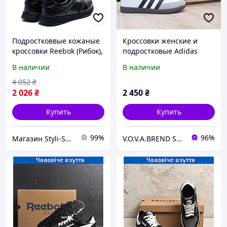
Подростковвые кожаные
Кроссовки женские и
кроссовки Reebok (Рибок),
подростковые Adidas
спортивные туфли
Samba белые на черной
В наличии
В наличии
черные, кеды. Мужская
подошве Кожаная
обувь
спортивная обувь
4 052
₴
2 026
₴
2 450
₴
Купить
Купить
99%
96%
Магазин Styli-Shop
V.O.V.A.BREND SHOP — магазин современной и стильной обуви для всей семьи!