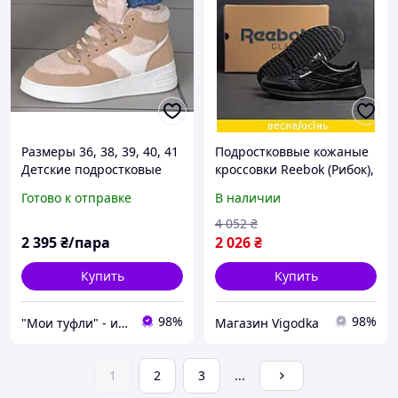
Размеры 36, 38, 39, 40, 41
Подростковвые кожаные
Детские подростковые
кроссовки Reebok (Рибок),
зимние кожаные ботинки
спортивные туфли
Готово к отправке
В наличии
кроссовки Restime, на
черные, кеды. Мужская
меху, бежевые
обувь
4 052
₴
2 395
₴/пара
2 026
₴
Купить
Купить
98%
98%
"Мои туфли" - интернет магазин обуви на все случаи жизни.
Магазин Vigodka
1
2
3
...