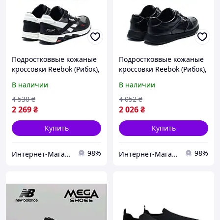
Подростковвые кожаные
Подростковвые кожаные
кроссовки Reebok (Рибок),
кроссовки Reebok (Рибок),
спортивные туфли
спортивные туфли
В наличии
В наличии
черные, кеды. Мужская
черные, кеды. Мужская
обувь
обувь
4 538
₴
4 052
₴
2 269
₴
2 026
₴
Купить
Купить
98%
98%
Интернет-Магазин Klambi Shop
Интернет-Магазин Klambi Shop