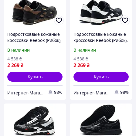
Подростковвые кожаные
Подростковвые кожаные
кроссовки Reebok (Рибок),
кроссовки Reebok (Рибок),
спортивные туфли
спортивные туфли
В наличии
В наличии
черные, кеды. Мужская
черные, кеды. Мужская
обувь
обувь
4 538
₴
4 538
₴
2 269
₴
2 269
₴
Купить
Купить
98%
98%
Интернет-Магазин Klambi Shop
Интернет-Магазин Klambi Shop