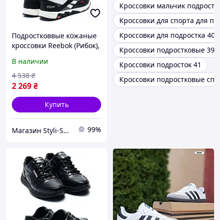
Кроссовки мальчик подросто
Кроссовки для спорта для по
Кроссовки для подростка 40р
Подростковвые кожаные
кроссовки Reebok (Рибок),
Кроссовки подростковые 39
спортивные туфли
В наличии
Кроссовки подросток 41
черные, кеды. Мужская
обувь
4 538
₴
Кроссовки подростковые сп
2 269
₴
Купить
99%
Магазин Styli-Shop