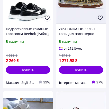
Подростковвые кожаные
ZUSHUNDA OB-333B-1
кроссовки Reebok (Рибок),
копы для зала черно-
спортивные туфли
золотые 37 размер
В наличии
В наличии
черные, кеды. Мужская
8606190AP
обувь
212
от
₴
/мес
4 538
₴
1 818
₴
2 269
₴
1 271
.98
₴
Купить
Купить
99%
97%
Магазин Styli-Shop
Інтернет-магазин enJoy