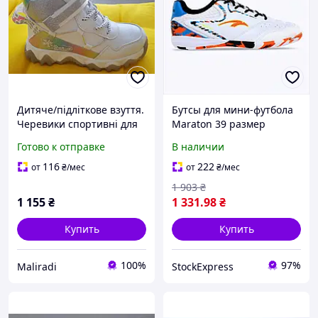
Дитяче/підліткове взуття.
Бутсы для мини-футбола
Черевики спортивні для
Maraton 39 размер
дівчинки білого кольору
белые, 860MT6129P
Готово к отправке
В наличии
(33,34)
116
222
от
₴
/мес
от
₴
/мес
1 903
₴
1 155
₴
1 331
.98
₴
Купить
Купить
100%
97%
Maliradi
StockExpress