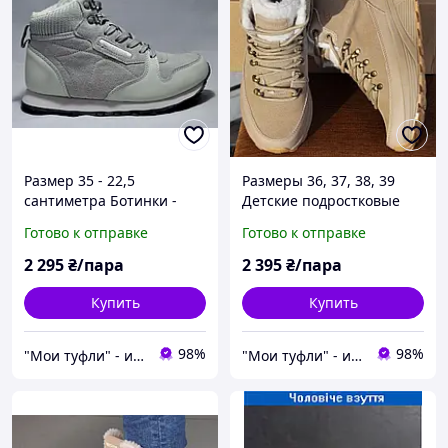
Размер 35 - 22,5
Размеры 36, 37, 38, 39
сантиметра Ботинки -
Детские подростковые
кроссовки на меху из
зимние кожаные ботинки
Готово к отправке
Готово к отправке
натуральной кожи и
кроссовки Restime, на
замши, серые Restime
меху, бежевые
2 295
₴/пара
2 395
₴/пара
18839
Купить
Купить
98%
98%
"Мои туфли" - интернет магазин обуви на все случаи жизни.
"Мои туфли" - интернет магазин обуви на все случаи жизни.