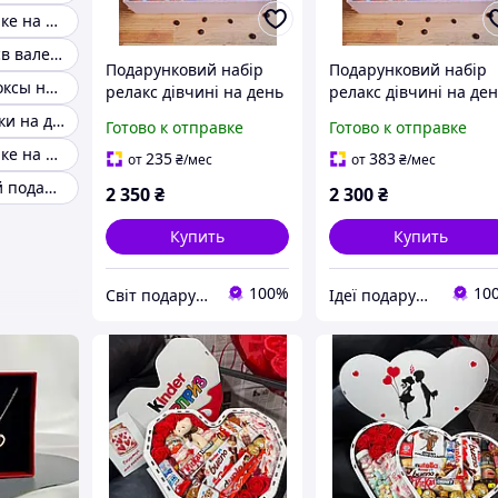
Подарок девушке на день влюбленных
Подарок день св валентина
Подарунковий набір
Подарунковий набір
Подарочные боксы на день влюбленных
релакс дівчині на день
релакс дівчині на де
народження,
народження на нови
Сладкие подарки на день влюбленных
Готово к отправке
Готово к отправке
подарунок вчительці
рік на Миколая
Подарок девушке на 14 февраля
235
383
от
₴
/мес
от
₴
/мес
Романтический подарок для любимой
2 350
₴
2 300
₴
Купить
Купить
100%
10
Світ подарунків
Ідеї подарунків