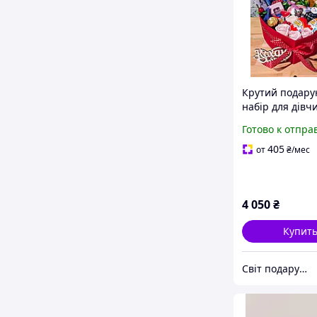
Крутий подару
набір для дівч
дружини на де
Готово к отпра
день закоханих
день народжен
405
от
₴
/мес
донечки
4 050
₴
Купит
Світ подарунків