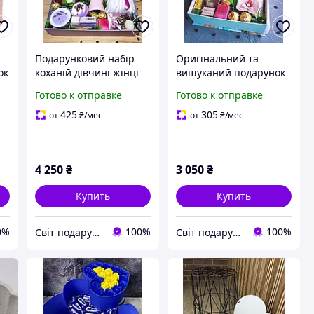
Подарунковий набір
Оригінальний та
ок
коханій дівчині жінці
вишуканий подарунок
на подарунок дружині
для коханої, для мами,
Готово к отправке
Готово к отправке
подрузі сестрі на День
подруги на день
матері
народження
425
305
от
₴
/мес
от
₴
/мес
4 250
₴
3 050
₴
Купить
Купить
0%
100%
100%
Світ подарунків
Світ подарунків