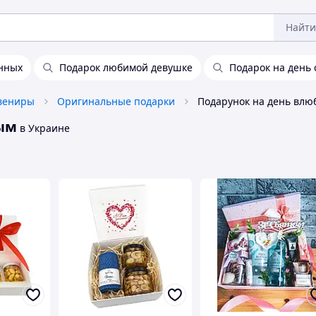
Найти
нных
Подарок любимой девушке
Подарок на день 
увениры
Оригинальные подарки
ым
в Украине