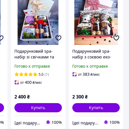
Подарунковий spa-
Подарунковий spa-
набір зі свічками та
набір з соєвою еко-
косметикою ручної
свічкою та косметикою
Готово к отправке
Готово к отправке
роботи на Валентина
ручної роботи
на 8 березня на
383
5.0
(1)
от
₴
/мес
річницю
400
от
₴
/мес
2 400
₴
2 300
₴
Купить
Купить
0%
100%
100%
Ідеї подарунків
Ідеї подарунків