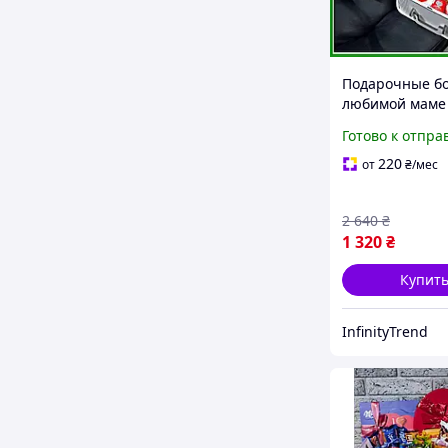
Подарочные бо
любимой маме 
Сладкие подар
Готово к отпра
день влюбленн
конфет Бокс сл
220
от
₴
/мес
2 640
₴
1 320
₴
Купит
InfinityTrend