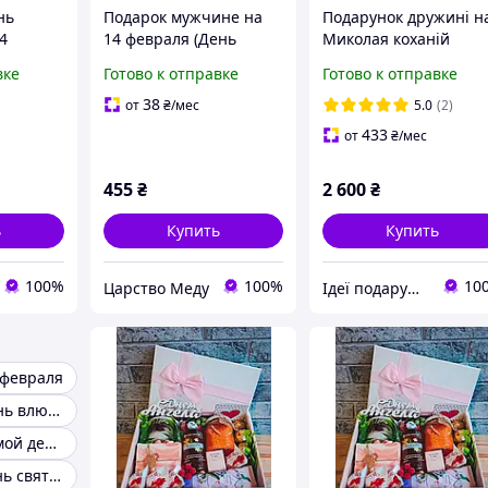
нь
Подарок мужчине на
Подарунок дружині н
4
14 февраля (День
Миколая коханій
8
влюбленных) No10
дівчині набір для
вке
Готово к отправке
Готово к отправке
ю,
Подарок на Валентина
подруги для мами на
имой
парню, девушке,
новий рік
38
от
₴
/мес
5.0
(2)
е.
любимой жене,
433
от
₴
/мес
женщине.
455
₴
2 600
₴
ь
Купить
Купить
100%
100%
10
Царство Меду
Ідеї подарунків
 февраля
Подарки на день влюбленных
Подарок любимой девушке
Подарок на день святого Валентина девушке