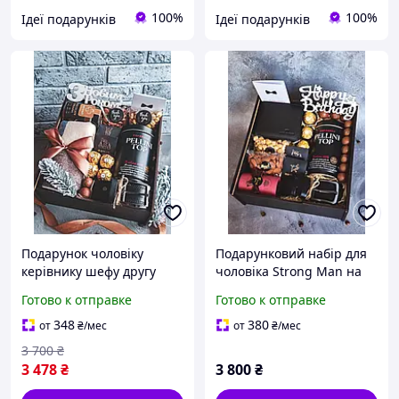
100%
100%
Ідеї подарунків
Ідеї подарунків
Подарунок чоловіку
Подарунковий набір для
керівнику шефу другу
чоловіка Strong Man на
батьку бокс подарунковий
день народження на
Готово к отправке
Готово к отправке
для чоловіка на день
ювілей керівнику батьку
народження на ювілей
другу
348
380
от
₴
/мес
от
₴
/мес
3 700
₴
3 478
₴
3 800
₴