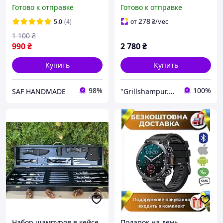
знака зодиака "скорпион"
мужчине на день
Готово к отправке
Готово к отправке
и фамилии, инициалов,
рождения
подарок мужчине на день
278
5.0
(4)
от
₴
/мес
рождения
1 100
₴
990
₴
2 780
₴
Купить
Купить
98%
100%
SAF HANDMADE
"Grillshampur.com.ua" - Интернет-магазин
Набор шампуров в кейсе
Подарок на день