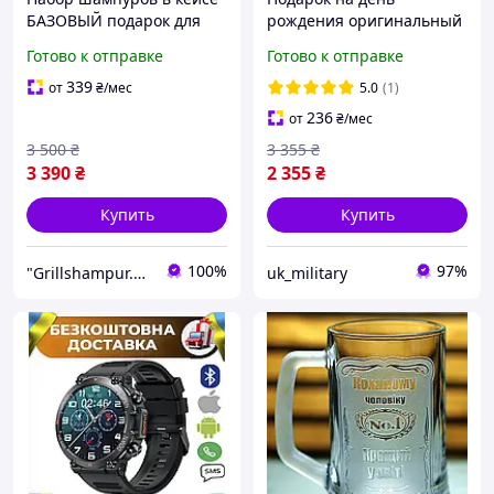
БАЗОВЫЙ подарок для
рождения оригинальный
мужчины на день
мужчине на юбилей и
Готово к отправке
Готово к отправке
рождения, юбилей
годовщину полезный для
идеи подарка любимому
339
от
₴
/мес
5.0
(1)
отцу
236
от
₴
/мес
3 500
₴
3 355
₴
3 390
₴
2 355
₴
Купить
Купить
100%
97%
"Grillshampur.com.ua" - Интернет-магазин
uk_military