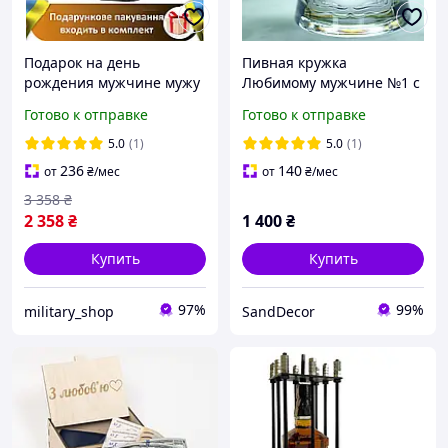
Подарок на день
Пивная кружка
рождения мужчине мужу
Любимому мужчине №1 с
парню, подарки папе на
гравировкой Подарок
Готово к отправке
Готово к отправке
праздник, полезный
мужчине на День
мужской подарок для
рождения Бокал с
5.0
(1)
5.0
(1)
любимого
надписью
236
140
от
₴
/мес
от
₴
/мес
3 358
₴
2 358
₴
1 400
₴
Купить
Купить
97%
99%
military_shop
SandDecor