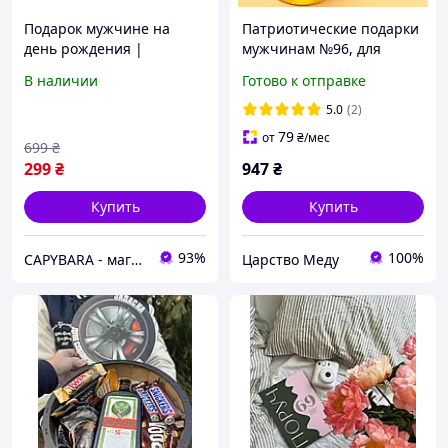
Подарок мужчине на
Патриотические подарки
день рождения |
мужчинам №96, для
Настольная игра
женщин,
В наличии
Готово к отправке
"Поговорим наедине"
военнослужащих, в День
Рождения.
5.0
(2)
79
от
₴
/мес
699
₴
299
₴
947
₴
Купить
Купить
93%
100%
CAPYBARA - магазин подарков
Царство Меду