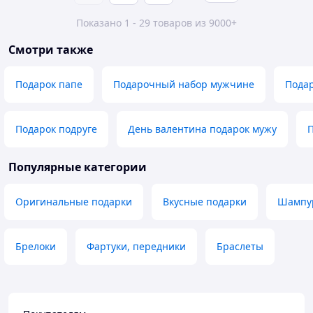
Показано 1 - 29 товаров из 9000+
Смотри также
Подарок папе
Подарочный набор мужчине
Подар
Подарок подруге
День валентина подарок мужу
П
Популярные категории
Оригинальные подарки
Вкусные подарки
Шампур
Брелоки
Фартуки, передники
Браслеты