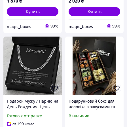
1 870
₴
2 020
₴
Купить
Купить
99%
99%
magic_boxes
magic_boxes
Подарок Мужу / Парню на
Подарунковий бокс для
День Рождения: Цепь
чоловіка з закусками та
"Кубинка" из
напоями | Подарунок
Готово к отправке
В наличии
Нержавеющей Стали с
чоловікові / хлопцю на
Посланием
день народження
199
от
₴
/мес