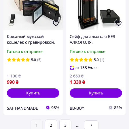
Кожаный мужской
Сейф для алкоголя БЕЗ
кошелек с гравировкой,
АЛКОГОЛЯ.
подарок для любимого
Оригинальный подарок
Готово к отправке
Готово к отправке
мужчины на день
мужчине, Подарок
рождения
мужчине на день
5.0
(5)
5.0
(1)
рождения
133
от
₴
/мес
1 100
₴
2 660
₴
990
₴
1 330
₴
Купить
Купить
98%
85%
SAF HANDMADE
BB-BUY
1
2
3
...