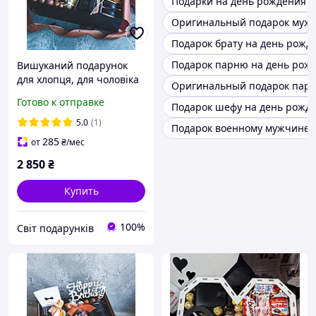
Подарки на день рождения
Оригинальный подарок муж
Подарок брату на день рожд
Подарок парню на день рож
Вишуканий подарунок
для хлопця, для чоловіка
Оригинальный подарок пар
на день народження, на
Готово к отправке
Подарок шефу на день рожд
миколая, на новий рік
5.0
(1)
Подарок военному мужчине 
285
от
₴
/мес
2 850
₴
Купить
100%
Світ подарунків