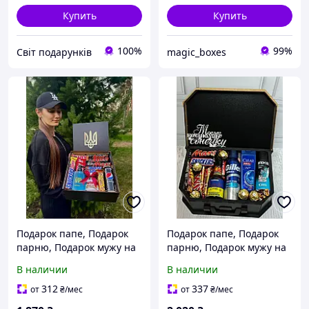
Купить
Купить
100%
99%
Світ подарунків
magic_boxes
Подарок папе, Подарок
Подарок папе, Подарок
парню, Подарок мужу на
парню, Подарок мужу на
день рождения, Подарок
день рождения, Подарок
В наличии
В наличии
любимому, Подарочный
любимому, Подарочный
набор для мужа
набор для мужа
312
337
от
₴
/мес
от
₴
/мес