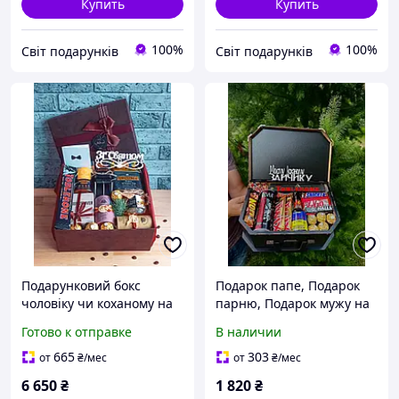
Купить
Купить
100%
100%
Світ подарунків
Світ подарунків
Подарунковий бокс
Подарок папе, Подарок
чоловіку чи коханому на
парню, Подарок мужу на
день народження
день рождения, Подарок
Готово к отправке
В наличии
любимому, Подарочный
набор для мужа
665
303
от
₴
/мес
от
₴
/мес
6 650
₴
1 820
₴