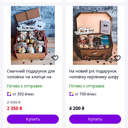
Смачний подарунок для
На новий рік подарунок
чоловіка чи хлопця на
чоловіку керівнику шефу
день народження
бокс подарунковий для
Готово к отправке
Готово к отправке
чоловіка на день
народження на ювілей
392
700
от
₴
/мес
от
₴
/мес
2 500
₴
2 350
₴
4 200
₴
Купить
Купить