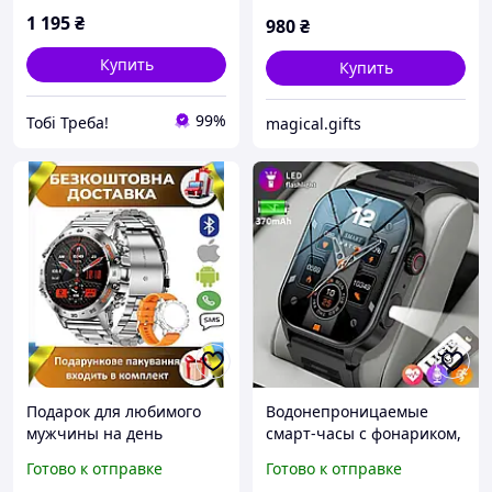
1 195
₴
980
₴
Купить
Купить
99%
Тобі Треба!
magical.gifts
Подарок для любимого
Водонепроницаемые
мужчины на день
смарт-часы с фонариком,
рождения, подарки
Мужские умные часы,
Готово к отправке
Готово к отправке
мужчине, полезный
Подарок мужчине на