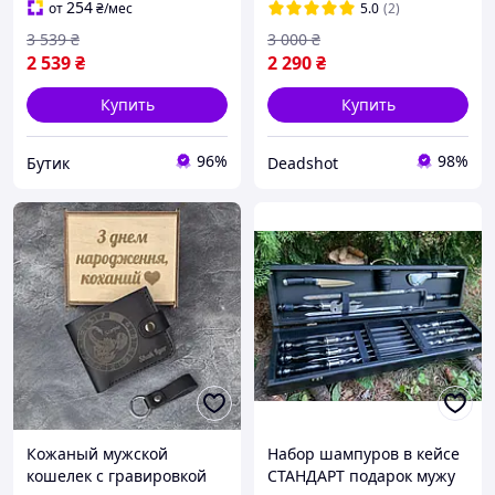
мужской смарт презент
день рождение,
254
от
₴
/мес
5.0
(2)
3 539
₴
3 000
₴
2 539
₴
2 290
₴
Купить
Купить
96%
98%
Бутик
Deadshot
Кожаный мужской
Набор шампуров в кейсе
кошелек с гравировкой
СТАНДАРТ подарок мужу