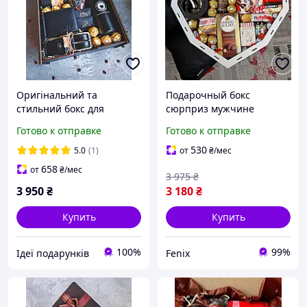
Оригінальний та
Подарочный бокс
стильний бокс для
сюрприз мужчине
чоловіка на день
Сладкий подарок для
Готово к отправке
Готово к отправке
народження, для
мужчины Подарочные
коханого на новий рік для
наборы для мужчин на
530
5.0
(1)
от
₴
/мес
керівника
день рождения
658
от
₴
/мес
3 975
₴
3 950
₴
3 180
₴
Купить
Купить
100%
99%
Ідеї подарунків
Fenix