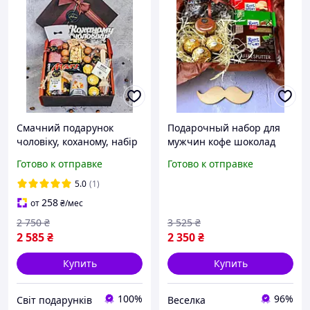
Смачний подарунок
Подарочный набор для
чоловіку, коханому, набір
мужчин кофе шоколад
для хлопця, друга на день
мед конфеты для подарка
Готово к отправке
Готово к отправке
народження
на день рождения
юбилей FLAME
5.0
(1)
258
от
₴
/мес
2 750
₴
3 525
₴
2 585
₴
2 350
₴
Купить
Купить
100%
96%
Світ подарунків
Веселка