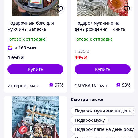
Подарочный бокс для
Подарок мужчине на
мужчины Запаска
день рождения | Книга
Настоящего Мужчины,
необычных свиданий для
Готово к отправке
Готово к отправке
подарок мужчине на день
пар Poruch
рождения
165
от
₴
/мес
1 295
₴
1 650
₴
995
₴
Купить
Купить
97%
93%
Интернет-магазин "Happy-land"
CAPYBARA - магазин подарков
Смотри также
Подарок мужчине на день р
Подарок мужу
Подарок папе на день рожде