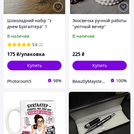
Шоколадний набір "з
Экосвечка ручной работы
днем Бухгалтера" 1
"уютный вечер"
В наличии
В наличии
5.0
(2)
175
₴/упаковка
225
₴
Купить
Купить
98%
100%
Photoroom5
BeautlyMaysternya