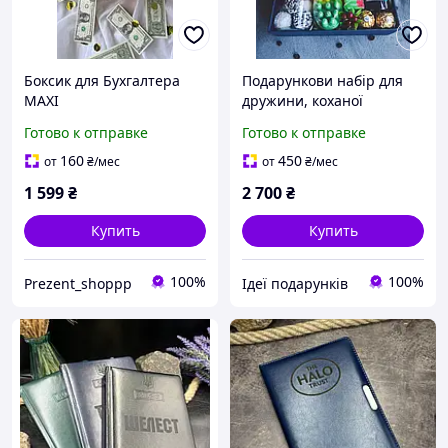
Боксик для Бухгалтера
Подарункови набір для
МАХІ
дружини, коханої
дівчини, подруги, для
Готово к отправке
Готово к отправке
мами, для куми на день
народження
160
450
от
₴
/мес
от
₴
/мес
1 599
₴
2 700
₴
Купить
Купить
100%
100%
Prezent_shoppp
Ідеї подарунків