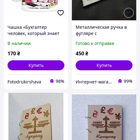
Чашка «Бухгалтер
Металлическая ручка в
человек, который знает
футляре с
цену каждой копилке»
индивидуальной
В наличии
Готово к отправке
330 мл
гравировкой
170
₴
450
₴
Купить
Купить
98%
99%
Fotodrukirshava
Интернет-магазин «GravPresent»