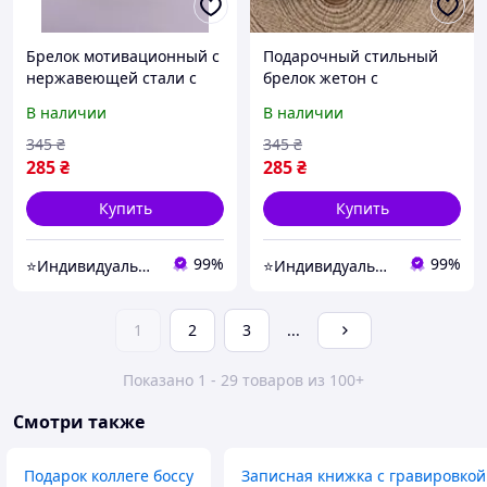
Брелок мотивационный с
Подарочный стильный
нержавеющей стали с
брелок жетон с
гравировкой ваших
нержавеющей стали с
В наличии
В наличии
планов на год (надпись
изображением льва
можно изменить)
(надпись можно
345
₴
345
₴
изменить)
285
₴
285
₴
Купить
Купить
99%
99%
⭐Индивидуальные подарки grav_withlove
⭐Индивидуальные подарки grav_withlove
1
2
3
...
Показано 1 - 29 товаров из 100+
Смотри также
Подарок коллеге боссу
Записная книжка с гравировкой