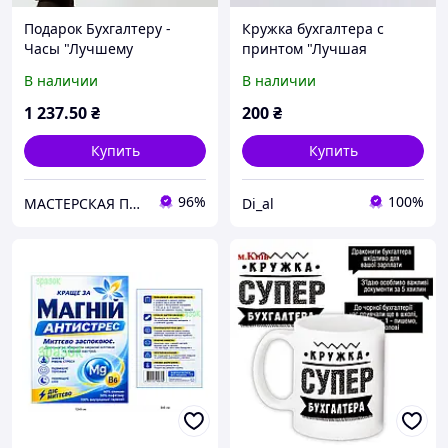
Подарок Бухгалтеру -
Кружка бухгалтера с
Часы "Лучшему
принтом "Лучшая
Бухгалтеру" с
бухгалтер" подарок
В наличии
В наличии
фоторамками
коллеге, бухгалтеру,
финансисту
1 237
.50
₴
200
₴
Купить
Купить
96%
100%
МАСТЕРСКАЯ ПОДАРКОВ
Di_al