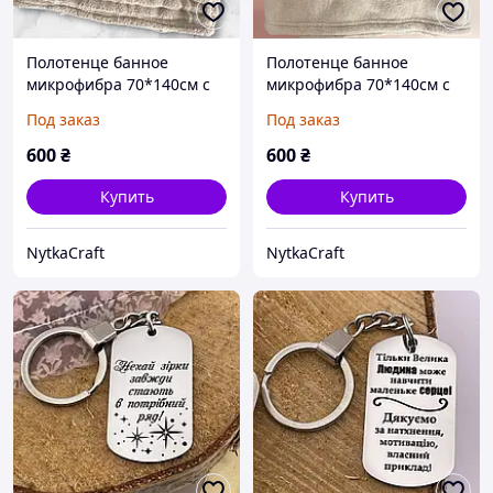
Полотенце банное
Полотенце банное
микрофибра 70*140см с
микрофибра 70*140см с
надписью «Все бабы как
надписью «Богиня
Под заказ
Под заказ
бабы, а Лена Богиня»
Валентина (любое имя)»
600
₴
600
₴
Купить
Купить
NytkaCraft
NytkaCraft