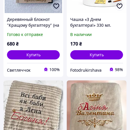
Деревянный блокнот
Чашка «З Днем
"Кращому бухгалтеру" (на
бухгалтера!» 330 мл.
цельной обложке с
Готово к отправке
В наличии
ручкой), ежедневник из
дерева
680
₴
170
₴
Купить
Купить
100%
98%
Светляччок
Fotodrukirshava