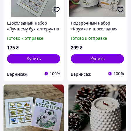
Шоколадный набор
Подарочный набор
«Лучшему бухгалтеру» на
«Кружка и шоколадная
9 шоколадок | Подарок
открытка» бухгалтеру |
Готово к отправке
Готово к отправке
бухгалтеру, финансисту,
Подарок бухгалтеру,
экономисту
финансисту
175
₴
299
₴
Купить
Купить
100%
100%
Вернисаж
Вернисаж