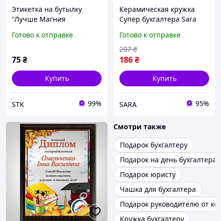
Этикетка на бутылку
Керамическая кружка
"Лучше Магния
Супер бухгалтера Sara
Антистресс" +
330 мл в подарок коллеге
Готово к отправке
Готово к отправке
контрэтикетка |
на работу или для
Прикольный подарок |
домашнего чаепития
207
₴
Наклейка на бутылку
75
₴
186
₴
Купить
Купить
99%
95%
STK
SARA
Смотри также
Подарок бухгалтеру
Подарок на день бухгалтера
Подарок юристу
Чашка для бухгалтера
Подарок руководителю от ко
Кружка бухгалтеру