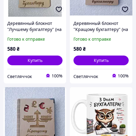
Деревянный блокнот
Деревянный блокнот
"Лучшему бухгалтеру" (на
"Кращому бухгалтеру" (на
кольцах с ручкой),
кольцах с ручкой),
Готово к отправке
Готово к отправке
ежедневник из дерева
ежедневник из дерева,
подарок для бухгалтера
580
₴
580
₴
Купить
Купить
100%
100%
Светляччок
Светляччок