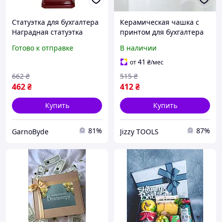
Статуэтка для бухгалтера
Керамическая чашка с
Наградная статуэтка
принтом для бухгалтера
Звездный салют
330 мл белая с ярким
Готово к отправке
В наличии
Карнавал Приколов
рисунком для подарка
Подарок сотруднику для
друзьям и коллегам
41
от
₴
/мес
офиса
662
₴
515
₴
462
₴
412
₴
Купить
Купить
81%
87%
GarnoByde
Jizzy TOOLS