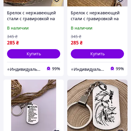
Брелок с нержавеющей
Брелок с нержавеющей
стали с гравировкой на
стали с гравировкой на
подарок "Пусть звезды
подарок "Только большой
В наличии
В наличии
стают в нужный ряд"
человек может..."
(надпись можно
(надпись можно
345
₴
345
₴
изменить)
изменить)
285
₴
285
₴
Купить
Купить
99%
99%
⭐Индивидуальные подарки grav_withlove
⭐Индивидуальные подарки grav_withlove