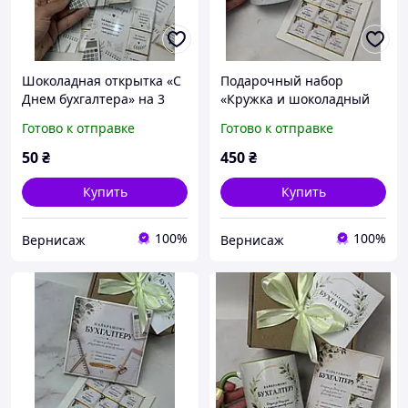
Шоколадная открытка «С
Подарочный набор
Днем бухгалтера» на 3
«Кружка и шоколадный
шоколадки| Подарок
набор» бухгалтеру | 9
Готово к отправке
Готово к отправке
бухгалтеру, финансисту,
шоколадок, подарок
экономисту
бухгалтеру
50
₴
450
₴
Купить
Купить
100%
100%
Вернисаж
Вернисаж