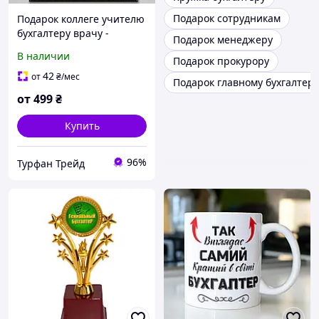
Подарок сотрудникам
Подарок коллеге учителю
бухгалтеру врачу -
Подарок менеджеру
диплом на металле с
В наличии
Подарок прокурору
любым текстом
42
от
₴
/мес
Подарок главному бухгалтеру
от
499
₴
Купить
96%
Турфан Трейд