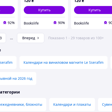
120
₴
120
₴
ь
Купить
Купить
92%
90%
9
Bookslife
Bookslife
3
...
Вперед
Показано 1 - 29 товаров из 100+
е
serafim
Календари на виниловом магните Le Sserafim
ывной на 2026 год
категории
 ежедневники, блокноты
Календари и плакаты
Суве