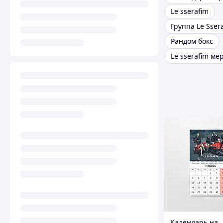
Le sserafim
Группа Le Sser
Рандом бокс
Le sserafim ме
Календарь на