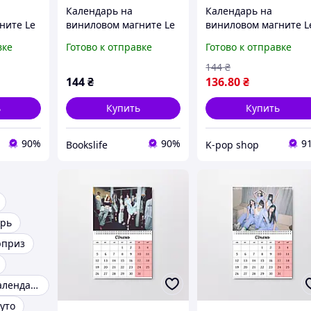
Календарь на
Календарь на
ните Le
виниловом магните Le
виниловом магните L
639)
Sserafim А5 (26637)
Sserafim А5 (26639)
вке
Готово к отправке
Готово к отправке
144
₴
144
₴
136
.80
₴
ь
Купить
Купить
90%
90%
9
Bookslife
K-pop shop
арь
рприз
Подарочный календарь
уто