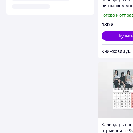
виниловом маг
Sserafim А4 (26
Готово к отпра
180
₴
Купит
Книжковий Дім
Календарь на
отрывной Le Ss