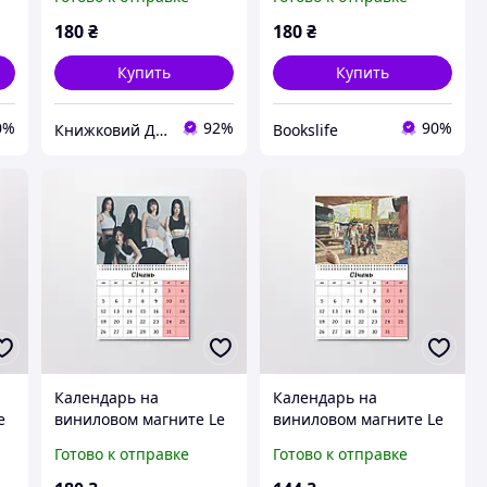
180
₴
180
₴
Купить
Купить
0%
92%
90%
Книжковий Дім
Bookslife
Календарь на
Календарь на
e
виниловом магните Le
виниловом магните Le
Sserafim А4 (26650)
Sserafim А5 (26636)
Готово к отправке
Готово к отправке