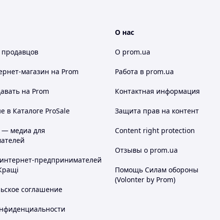
О нас
 продавцов
О prom.ua
ернет-магазин
на Prom
Работа в prom.ua
авать на Prom
Контактная информация
 в Каталоге ProSale
Защита прав на контент
 — медиа для
Content right protection
ателей
Отзывы о prom.ua
 интернет-предпринимателей
Кращі
Помощь Силам обороны
(Volonter by Prom)
льское соглашение
онфиденциальности