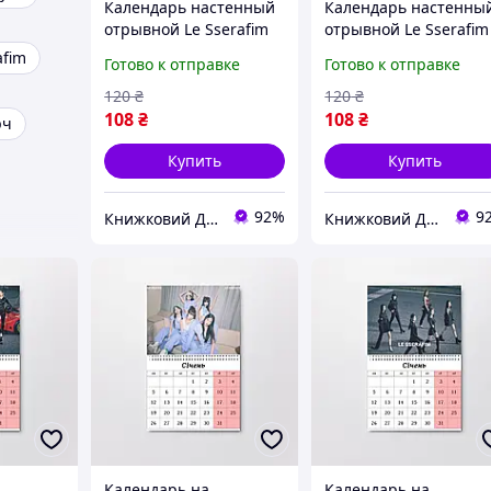
Календарь настенный
Календарь настенны
отрывной Le Sserafim
отрывной Le Sserafim
А5 (26628)
А5 (26624)
afim
Готово к отправке
Готово к отправке
120
₴
120
₴
108
₴
108
₴
рч
Купить
Купить
92%
9
Книжковий Дім
Книжковий Дім
Календарь на
Календарь на