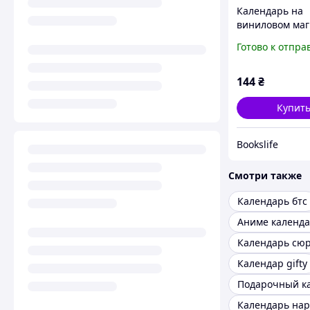
Календарь на
виниловом маг
Sserafim А5 (26
Готово к отпра
144
₴
Купит
Bookslife
Смотри также
Календарь бтс
Аниме календ
Календарь сю
Календар gifty
Календарь нар