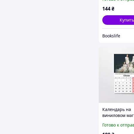
144
₴
Купит
Bookslife
Календарь на
виниловом маг
Sserafim А4 (26
Готово к отпра