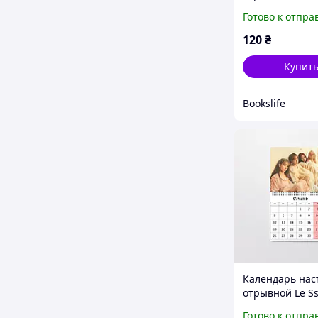
А5 (26625)
Готово к отпра
120
₴
Купит
Bookslife
Календарь на
отрывной Le Ss
А4 (26619)
Готово к отпра