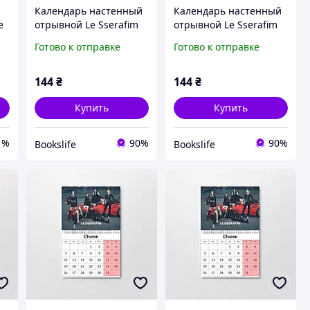
Календарь настенный
Календарь настенный
e
отрывной Le Sserafim
отрывной Le Sserafim
А4 (26620)
А4 (26617)
Готово к отправке
Готово к отправке
144
₴
144
₴
Купить
Купить
1%
90%
90%
Bookslife
Bookslife