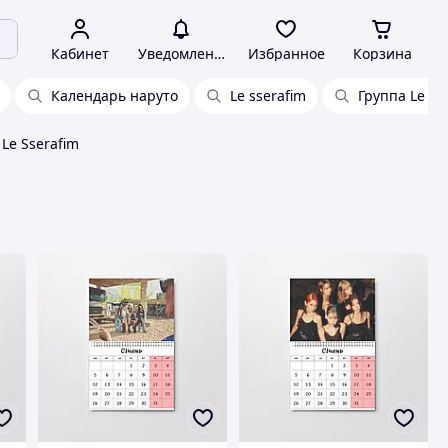
Кабинет
Уведомления
Избранное
Корзина
Календарь наруто
Le sserafim
Группа Le Ss
Le Sserafim