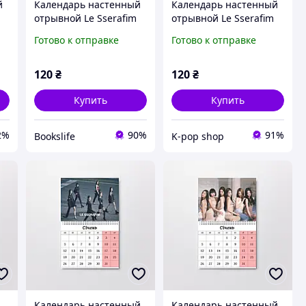
й
Календарь настенный
Календарь настенный
отрывной Le Sserafim
отрывной Le Sserafim
А5 (26629)
А5 (26629)
Готово к отправке
Готово к отправке
120
₴
120
₴
Купить
Купить
2%
90%
91%
Bookslife
K-pop shop
Календарь настенный
Календарь настенный