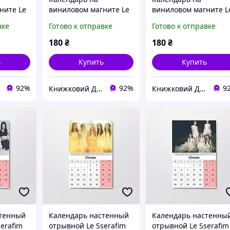
ните Le
виниловом магните Le
виниловом магните L
657)
Sserafim А4 (26656)
Sserafim А4 (26655)
вке
Готово к отправке
Готово к отправке
180
₴
180
₴
ь
Купить
Купить
92%
92%
9
Книжковий Дім
Книжковий Дім
стенный
Календарь настенный
Календарь настенны
erafim
отрывной Le Sserafim
отрывной Le Sserafim