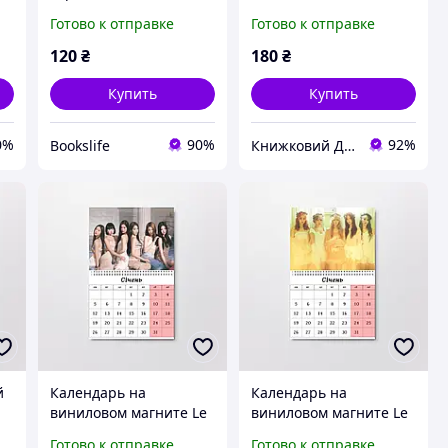
А5 (26621)
Sserafim А4 (26654)
Готово к отправке
Готово к отправке
120
₴
180
₴
Купить
Купить
0%
90%
92%
Bookslife
Книжковий Дім
й
Календарь на
Календарь на
виниловом магните Le
виниловом магните Le
Sserafim А4 (26653)
Sserafim А4 (26651)
Готово к отправке
Готово к отправке