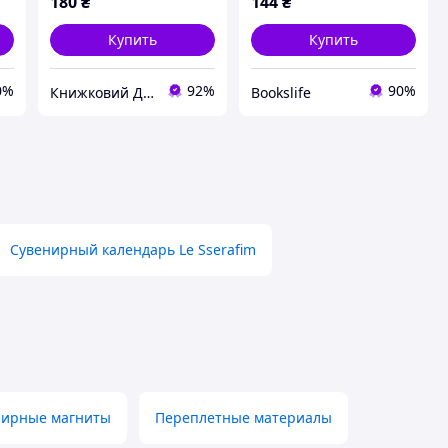
180
₴
144
₴
Купить
Купить
0%
92%
90%
Книжковий Дім
Bookslife
Сувенирный календарь Le Sserafim
нирные магниты
Переплетные материалы