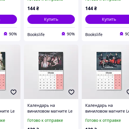
144
₴
144
₴
ь
Купить
Купить
90%
90%
9
Bookslife
Bookslife
Календарь на
Календарь на
ните Le
виниловом магните Le
виниловом магните L
652)
Sserafim А6 (26642)
Sserafim А6 (26640)
вке
Готово к отправке
Готово к отправке