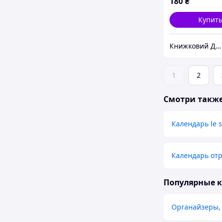
180
₴
Купит
Книжковий Дім
1
2
Смотри такж
Календарь le s
Календарь отр
Популярные 
Органайзеры,