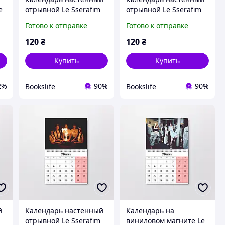
e
отрывной Le Sserafim
отрывной Le Sserafim
А5 (26627)
А5 (26626)
Готово к отправке
Готово к отправке
120
₴
120
₴
Купить
Купить
2%
90%
90%
Bookslife
Bookslife
й
Календарь настенный
Календарь на
отрывной Le Sserafim
виниловом магните Le