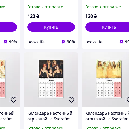
А5 (26623)
А5 (26622)
вке
Готово к отправке
Готово к отправке
120
₴
120
₴
ь
Купить
Купить
90%
90%
9
Bookslife
Bookslife
стенный
Календарь настенный
Календарь настенны
erafim
отрывной Le Sserafim
отрывной Le Sserafim
А4 (26616)
А4 (26615)
вке
Готово к отправке
Готово к отправке