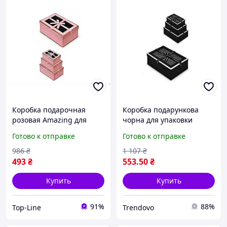
Коробка подарочная
Коробка подарункова
розовая Amazing для
чорна для упаковки
упаковки подарков и
подарків набір з трьох
Готово к отправке
Готово к отправке
сюрпризов 3 штуки в
штук Amazing R33283B
наборе
ТМ STENSON
986
₴
1 107
₴
493
₴
553
.50
₴
Купить
Купить
91%
88%
Top-Line
Trendovo