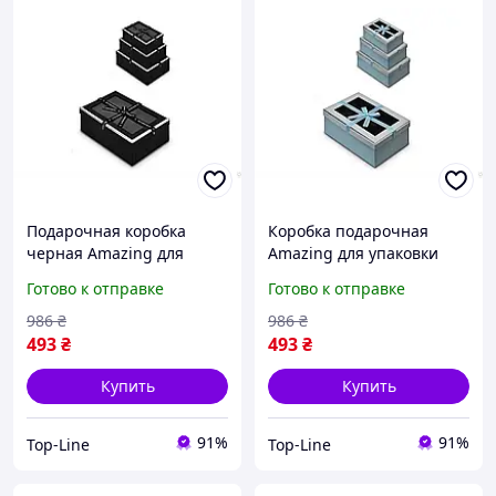
Подарочная коробка
Коробка подарочная
черная Amazing для
Amazing для упаковки
упаковки подарков 3 шт в
подарков блакитная 3шт
Готово к отправке
Готово к отправке
наборе R33283B ТМ
набор R33283P ТМ
STENSON
STENSON
986
₴
986
₴
493
₴
493
₴
Купить
Купить
91%
91%
Top-Line
Top-Line