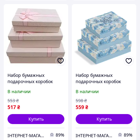
Набор бумажных
Набор бумажных
подарочных коробок
подарочных коробок
Stenson R33286P
Stenson R33290B
В наличии
В наличии
"Colorful" 3шт/наб
"Ornament" 3шт/наб
23х16х10/21х14х8/19х12х7
23х16х10/21х14х8/19х12х7
553
₴
598
₴
см Pink
см Blue
517
₴
559
₴
Купить
Купить
89%
89%
ІНТЕРНЕТ-МАГАЗИН "Доставлено "
ІНТЕРНЕТ-МАГАЗИН "Доставлено "