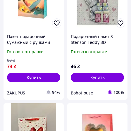
Пакет подарочный
Подарочный пакет S
бумажный с ручками
Stenson Teddy 3D
Stenson R94939-L "Hearts"
розовый 18х23х10 см
Готово к отправке
Готово к отправке
30х41.5х12 см Cyan
80
₴
73
₴
46
₴
Купить
Купить
94%
100%
ZAKUPUS
BohoHouse