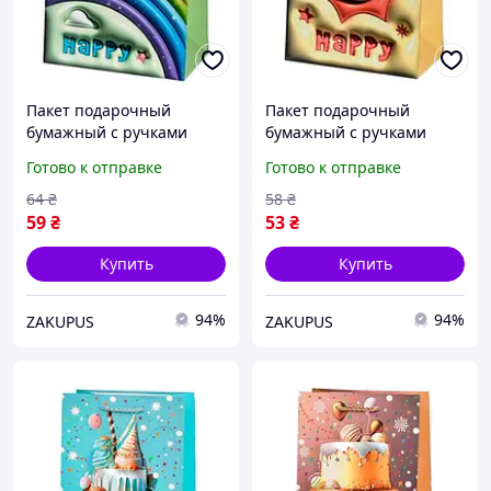
Пакет подарочный
Пакет подарочный
бумажный с ручками
бумажный с ручками
Stenson R96974-L "Happy
Stenson R96974-L "Happy
Готово к отправке
Готово к отправке
3D" 31х41х12 см Green
3D" 31х41х12 см Yellow
64
₴
58
₴
59
₴
53
₴
Купить
Купить
94%
94%
ZAKUPUS
ZAKUPUS