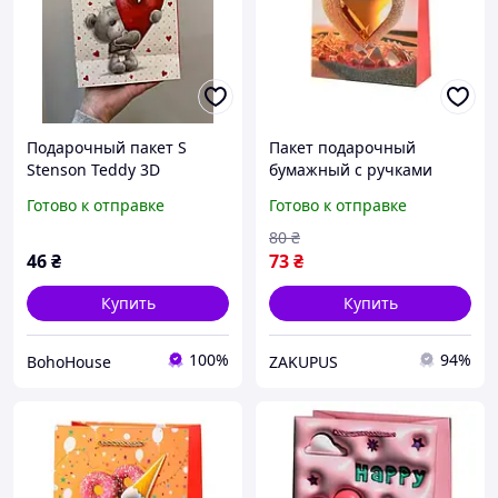
Подарочный пакет S
Пакет подарочный
Stenson Teddy 3D
бумажный с ручками
красный 18х23х10 см
Stenson R94939-L "Hearts"
Готово к отправке
Готово к отправке
30х41.5х12 см Pink
80
₴
46
₴
73
₴
Купить
Купить
100%
94%
BohoHouse
ZAKUPUS