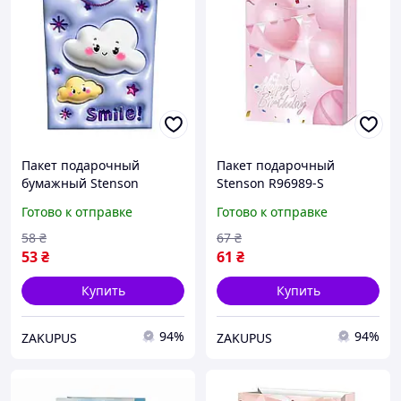
Пакет подарочный
Пакет подарочный
бумажный Stenson
Stenson R96989-S
R96974-L с ручками
бумажный Happy Birthday
Готово к отправке
Готово к отправке
"Happy 3D" 31х41х12 см
18х23х10 см Розовый
58
₴
67
₴
53
₴
61
₴
Купить
Купить
94%
94%
ZAKUPUS
ZAKUPUS