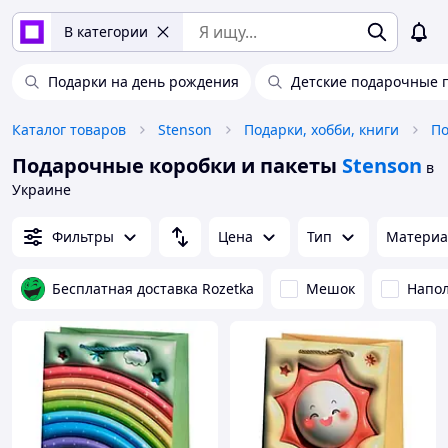
В категории
Подарки на день рождения
Детские подарочные 
Каталог товаров
Stenson
Подарки, хобби, книги
По
Подарочные коробки и пакеты
Stenson
в
Украине
Фильтры
Цена
Тип
Материа
Бесплатная доставка Rozetka
Мешок
Напо