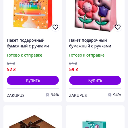
Пакет подарочный
Пакет подарочный
бумажный с ручками
бумажный с ручками
Stenson R33235-S
Stenson R96974-L "Happy
Готово к отправке
Готово к отправке
"Birthday cake 3D"
3D" 31х41х12 см Pink
18х23х10 см Orange
57
₴
64
₴
52
₴
59
₴
Купить
Купить
94%
94%
ZAKUPUS
ZAKUPUS