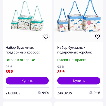
Набор бумажных
Набор бумажных
подарочных коробок
подарочных коробок
Stenson "Transport"
Stenson "Transport"
Готово к отправке
Готово к отправке
R91523 3шт/наб
R91523 3шт/наб
10x10/15x15/22x22 см с
10x10/15x15/22x22 см с
93
₴
93
₴
принтом самолетов
морским дизайном
85
₴
85
₴
Купить
Купить
94%
94%
ZAKUPUS
ZAKUPUS