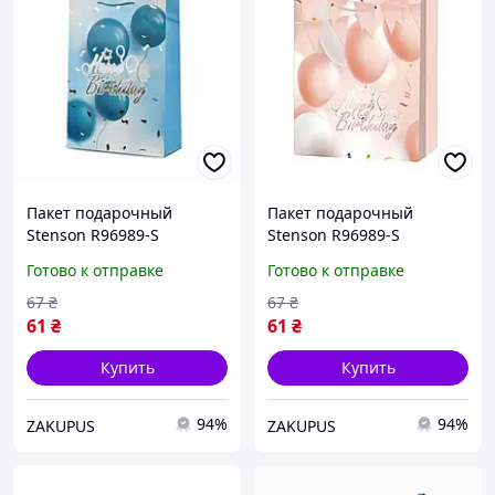
Пакет подарочный
Пакет подарочный
Stenson R96989-S
Stenson R96989-S
бумажный Happy Birthday
бумажный Happy birthday
Готово к отправке
Готово к отправке
18х23х10 см Синий
18х23х10 см Бежевый
67
₴
67
₴
61
₴
61
₴
Купить
Купить
94%
94%
ZAKUPUS
ZAKUPUS