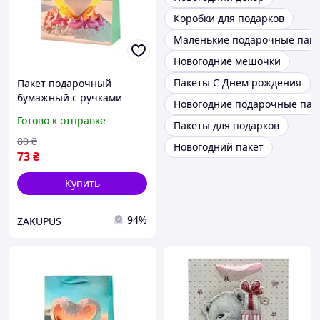
Коробки для подарков
Маленькие подарочные пак
Новогодние мешочки
Пакеты С Днем рождения
Пакет подарочный
бумажный с ручками
Новогодние подарочные пак
Stenson R94939-L "Hearts"
Готово к отправке
Пакеты для подарков
30х41.5х12 см Green
80
₴
Новогодний пакет
73
₴
Купить
94%
ZAKUPUS