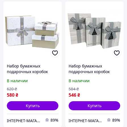
Набор бумажных
Набор бумажных
подарочных коробок
подарочных коробок
Stenson R33307G
Stenson R33277B "Miss
В наличии
В наличии
"Magnificent" 3шт/наб
you" 3шт/наб
19х19х10/17х17х8/15х15х7
23х16х10/21х14х8/19х12х7
620
₴
584
₴
см
см
580
₴
546
₴
Купить
Купить
89%
89%
ІНТЕРНЕТ-МАГАЗИН "Доставлено "
ІНТЕРНЕТ-МАГАЗИН "Доставлено "