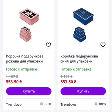
Коробка подарункова
Коробка подарункова
рожева для упаковки
синя для упаковки
подарків набір з 3 штук
подарків набір з трьох
Готово к отправке
Готово к отправке
для святкових подій
штук для святкових подій
1 107
₴
1 107
₴
553
.50
₴
553
.50
₴
Купить
Купить
88%
88%
Trendovo
Trendovo