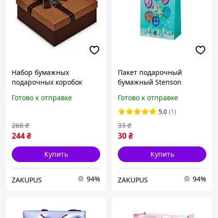
Набор бумажных
Пакет подарочный
подарочных коробок
бумажный Stenson
Stenson R33321B Bianco
R96934-S с ручками
Готово к отправке
Готово к отправке
3шт/наб
"Ballons" 18х23х10 см
19х19х10/17х17х8/15х15х7
Бирюзовый
5.0
(1)
см Коричневый
268
₴
33
₴
244
₴
30
₴
Купить
Купить
94%
94%
ZAKUPUS
ZAKUPUS