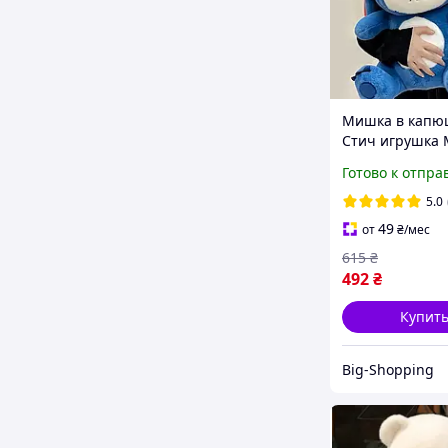
Мишка в капю
Стич игрушка 
игрушка медве
Готово к отпра
одежде Плюш
мишка 27 см
5.0
49
от
₴
/мес
615
₴
492
₴
Купит
Big-Shopping