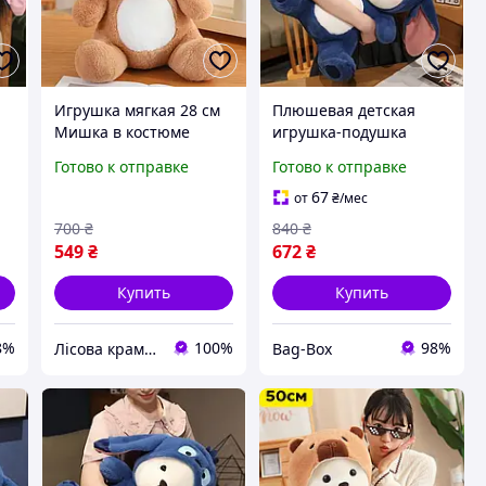
Игрушка мягкая 28 см
Плюшевая детская
Мишка в костюме
игрушка-подушка
ка
капибара плюшевая
медведь в капюшоне
Готово к отправке
Готово к отправке
подушка-игрушка
Мишка мягкий в
медвежонок Тедди
комбинезоне Игрушка
67
от
₴
/мес
медвежонок
700
₴
840
₴
плюшевый в
549
₴
672
₴
комбинезоне
Купить
Купить
8%
100%
98%
Лісова крамничка
Bag-Box