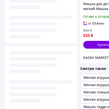
Мишка для дет
мягкий Мишка
капюшоне Сти
Готово к отпра
игрушка Мягк
плюшевый миш
53
от
₴
/мес
костюме Плю
820
₴
мишка 27см
533
₴
Купит
KAZAK-MARKET
Смотри также
Мишка тедди 