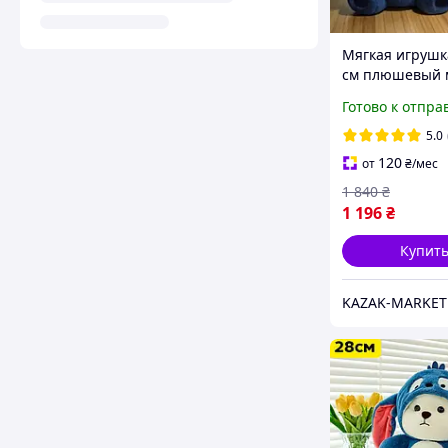
Мягкая игрушк
см плюшевый 
медведь в кос
Готово к отпра
Стича со съем
капюшоном
5.0
120
от
₴
/мес
1 840
₴
1 196
₴
Купит
KAZAK-MARKET