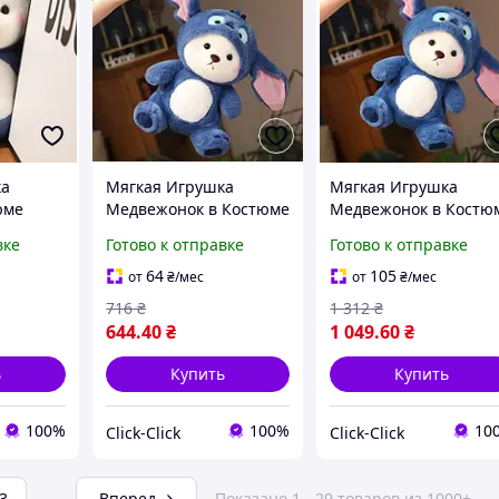
ка
Мягкая Игрушка
Мягкая Игрушка
юме
Медвежонок в Костюме
Медвежонок в Костю
Стича 40 см,
Стича 65 см, Большо
вке
Готово к отправке
Готово к отправке
ведь в
Плюшевый
Плюшевый
няя
Медвежонок с
Медвежонок с
64
105
от
₴
/мес
от
₴
/мес
евашка
Капюшоном, Синий
Капюшоном, Синий
716
₴
1 312
₴
644
.40
₴
1 049
.60
₴
ь
Купить
Купить
100%
100%
10
Click-Click
Click-Click
3
...
Вперед
Показано 1 - 29 товаров из 1000+