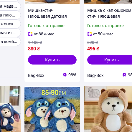
Мягкая игрушка медвежонок тедди
Мишка-стич
Мишка с капюшоном
Игрушка мишка плюшевый
Плюшевая детская
стич Плюшевая
игрушка-подушка
детская игрушка-
Игрушка медвежонок плюшевый
Готово к отправке
Готово к отправке
медведь в капюшоне
подушка медведь в
Мягкая плюшевая игрушка мишка в костюме
Мягкая игрушка
капюшоне Мягкая
88
50
от
₴
/мес
от
₴
/мес
медвежонок 50см
игрушка медвежонок
Мишка мягкий в комбинезоне
1 100
₴
620
₴
Мягкая игрушка
25 см
880
₴
496
₴
медвежонок в одежде
Купить
Купить
98%
9
Bag-Box
Bag-Box