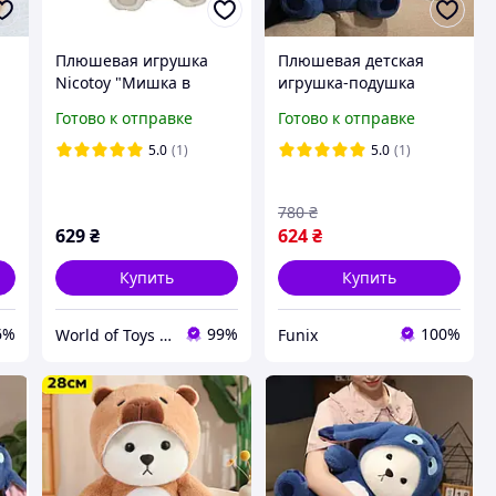
Плюшевая игрушка
Плюшевая детская
Nicotoy "Мишка в
игрушка-подушка
капюшоне", 20 см,
медведь в капюшоне
Готово к отправке
Готово к отправке
0мес.+ | 5793849
25см Игрушка мишка в
костюме с капюшоном
5.0
(1)
5.0
(1)
780
₴
629
₴
624
₴
Купить
Купить
6%
99%
100%
World of Toys - Интернет Магазин Игрушек
Funix