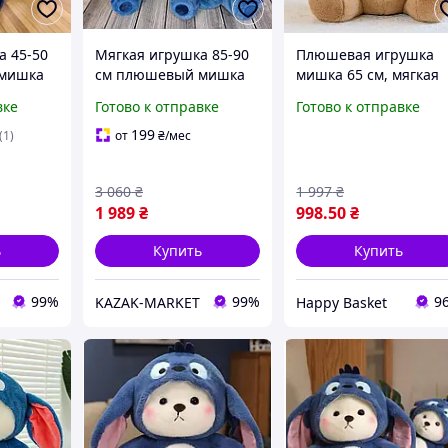
а 45-50
Мягкая игрушка 85-90
Плюшевая игрушка
мишка
см плюшевый мишка
мишка 65 см, мягкая
тюме
медведь в костюме
игрушка Медведь в
вке
Готово к отправке
Готово к отправке
ным
Стича со съемным
кигуруме Капибара
капюшоном
199
(1)
от
₴
/мес
3 060
₴
1 997
₴
1 989
₴
998
.50
₴
ь
Купить
Купить
99%
99%
9
KAZAK-MARKET
Happy Basket