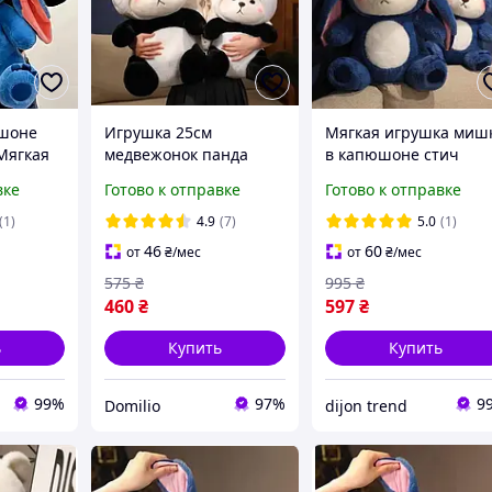
шоне
Игрушка 25см
Мягкая игрушка миш
Мягкая
медвежонок панда
в капюшоне стич
жонок в
плюшевый Мягкая
Плюшевый мишка 25
вке
Готово к отправке
Готово к отправке
евый
игрушка мишка в
см Плюшевый мишка
капюшоне панды
костюм
(1)
4.9
(7)
5.0
(1)
Игрушка мишка в
46
60
от
₴
/мес
от
₴
/мес
костюме панды
575
₴
995
₴
460
₴
597
₴
ь
Купить
Купить
99%
97%
9
Domilio
dijon trend