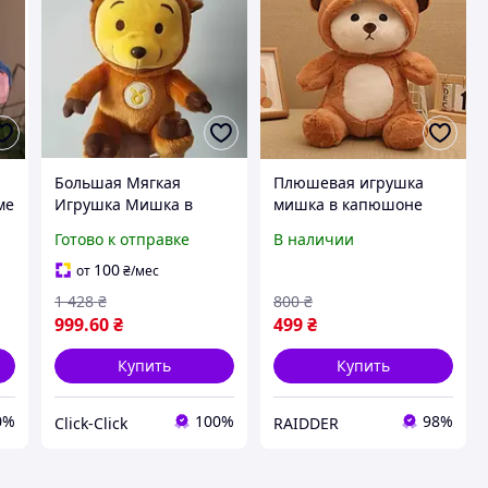
Большая Мягкая
Плюшевая игрушка
ме
Игрушка Мишка в
мишка в капюшоне
й
Костюме Бычка 65 см,
капибара 28 см
Готово к отправке
В наличии
Плюшевый
Коричневый (9104)
Медвежонок-
100
от
₴
/мес
Обнимашка в
1 428
₴
800
₴
Капюшоне
999
.60
₴
499
₴
Купить
Купить
0%
100%
98%
Click-Click
RAIDDER