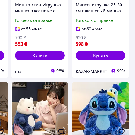
Мишка-стич Игрушка
Мягкая игрушка 25-30
мишка в костюме с
см плюшевый мишка
капюшоном Плюшевая
медведь в костюме
Готово к отправке
Готово к отправке
детская игрушка-
Стича со съемным
подушка медведь в
капюшоном
55
60
от
₴
/мес
от
₴
/мес
82
капюшоне 27 см
790
₴
920
₴
553
₴
598
₴
Купить
Купить
2%
98%
99%
iris
KAZAK-MARKET