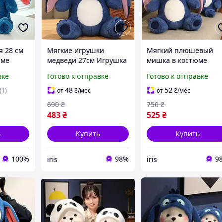
я 28 см
Мягкие игрушки
Мягкий плюшевый
юме
медведи 27см Игрушка
мишка в костюме
вый
мишка в костюме с
Мягкая игрушка миш
вке
Готово к отправке
Готово к отправке
дди в
капюшоном Игрушка
в капюшоне стич
медвежонок
Мягкий медведь в
48
52
(1)
от
₴
/мес
от
₴
/мес
плюшевый
костюме 27 см
690
₴
750
₴
483
₴
525
₴
ь
Купить
Купить
100%
98%
9
iris
iris