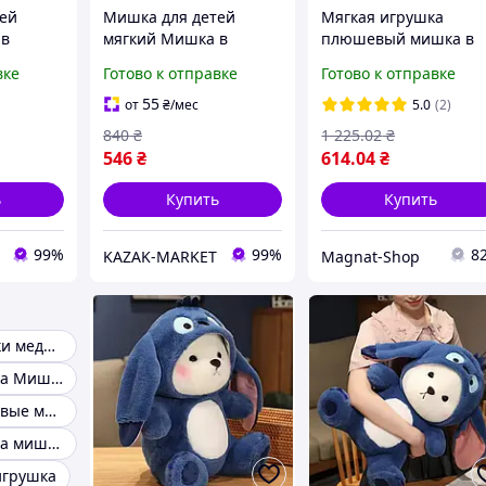
ей
Мишка для детей
Мягкая игрушка
 в
мягкий Мишка в
плюшевый мишка в
ч
капюшоне Стич
костюме Стич с
вке
Готово к отправке
Готово к отправке
ий
игрушка Мягкий
капюшоном,
ка в
плюшевый мишка в
антистресс для детей
55
от
₴
/мес
5.0
(2)
шевый
костюме Плюшевый
51 см синий код 3915
840
₴
1 225
.02
₴
мишка 27 см
546
₴
614
.04
₴
ь
Купить
Купить
99%
99%
8
KAZAK-MARKET
Magnat-Shop
Мягкие игрушки медведи
Мягкая игрушка Мишка Тедди
Мягкие плюшевые мишки
Мягкая игрушка мишка в капюшоне стич
игрушка