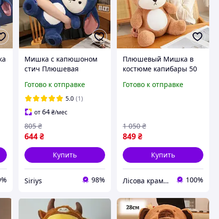
ка
Мишка с капюшоном
Плюшевый Мишка в
стич Плюшевая
костюме капибары 50
детская игрушка-
см мягкая игрушка-
Готово к отправке
Готово к отправке
подушка медведь в
подушка медвежонок
капюшоне Мишка
Тедди в капюшоне
5.0
(1)
плюшевый 27 см
64
от
₴
/мес
805
₴
1 050
₴
644
₴
849
₴
Купить
Купить
9%
98%
100%
Siriys
Лісова крамничка