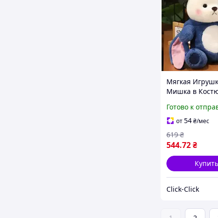
Мягкая Игруш
Мишка в Кост
Стича 28 см,
Готово к отпра
Плюшевый Мед
Капюшоне, Си
54
от
₴
/мес
Кукла-Переод
619
₴
544
.72
₴
Купит
Click-Click
1
2