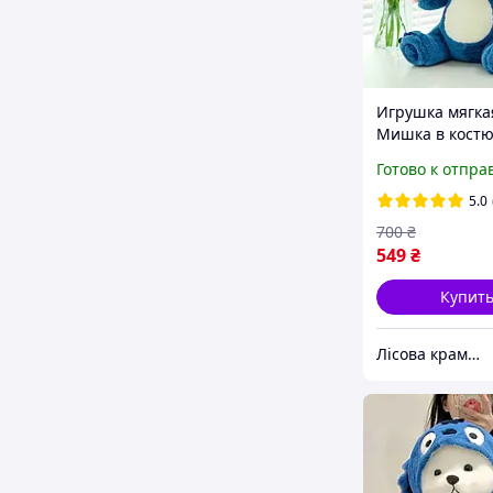
Игрушка мягка
Мишка в кост
Стича плюше
Готово к отпра
медвежонок Те
капюшоне
5.0
700
₴
549
₴
Купит
Лісова крамничка