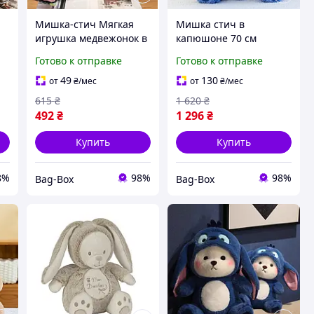
Мишка-стич Мягкая
Мишка стич в
игрушка медвежонок в
капюшоне 70 см
одежде Мишка мягкий
Мягкая игрушка стич
Готово к отправке
Готово к отправке
в комбинезоне Мишка
оригинал Игрушка
плюшевый 25 см
стич Плюшевая
49
130
от
₴
/мес
от
₴
/мес
игрушка стич Stitch
615
₴
1 620
₴
стич мягкая игрушка
492
₴
1 296
₴
Купить
Купить
8%
98%
98%
Bag-Box
Bag-Box