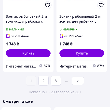
Зонтик рыболовный 2 м
Зонтик рыболовный 2 м
зонтик для рыбалки с
зонтик для рыбалки с
наклоном, клапан
наклоном, клапан
В наличии
В наличии
вентиляции боковая
вентиляции боковая
стенка крючки для
стенка крючки для
291
291
от
₴
/мес
от
₴
/мес
снастей чехол
снастей чехол
1 748
₴
1 748
₴
туристический Хаки
туристический
Купить
Купить
87%
87%
Интернет магазин «Fullmarket»
Интернет магазин «Fullmarket»
1
2
3
...
Показано 1 - 29 товаров из 60+
Смотри также