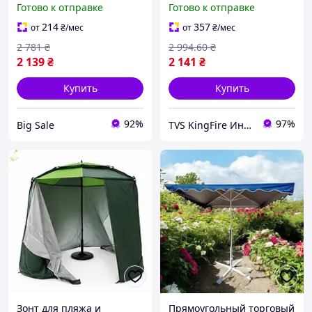
Готово к отправке
Готово к отправке
для защиты от солнца и
круглый тент для защиты
дождя
от солнца и дождя
214
357
от
₴
/мес
от
₴
/мес
32T8_V1
2 781
₴
2 994
.60
₴
2 139
₴
2 141
₴
Купить
Купить
92%
97%
Big Sale
TVS KingFire Интернет магазин
Зонт для пляжа и
Прямоугольный торговый