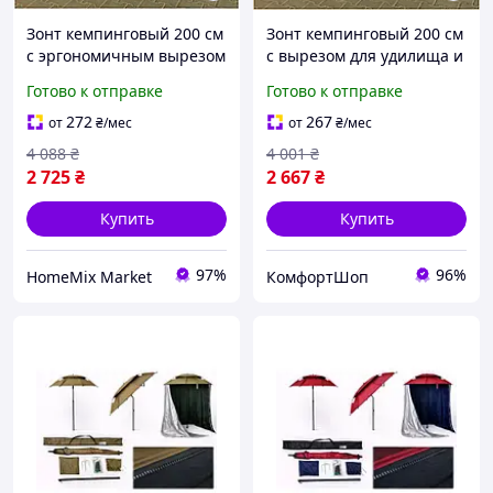
Зонт кемпинговый 200 см
Зонт кемпинговый 200 см
с эргономичным вырезом
с вырезом для удилища и
для удилища и двойной
двойной вентиляцией
Готово к отправке
Готово к отправке
вентиляцией синий HM-
синий FK-6614
3949
272
267
от
₴
/мес
от
₴
/мес
4 088
₴
4 001
₴
2 725
₴
2 667
₴
Купить
Купить
97%
96%
HomeMix Market
КомфортШоп