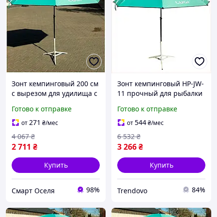
Зонт кемпинговый 200 см
Зонт кемпинговый HP-JW-
с вырезом для удилища с
11 прочный для рыбалки
двойной вентиляцией
и отдыха с защитой от UV
Готово к отправке
Готово к отправке
синий SQ-6530
и двойной вентиляцией
271
544
от
₴
/мес
от
₴
/мес
4 067
₴
6 532
₴
2 711
₴
3 266
₴
Купить
Купить
98%
84%
Смарт Оселя
Trendovo