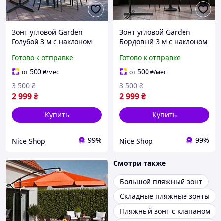
Зонт угловой Garden
Зонт угловой Garden
Голубой 3 м с наклоном
Бордовый 3 м с наклоном
водостойкий полиэстер
водостойкий полиэстер
Готово к отправке
Готово к отправке
180 г/м² + сталь, Crank-
180 г/м² + сталь, Crank-
механизм, вентиляция +
механизм, вентиляция +
500
500
от
₴
/мес
от
₴
/мес
чехол
чехол
3 500
₴
3 500
₴
2 999
₴
2 999
₴
Купить
Купить
99%
99%
Nice Shop
Nice Shop
Смотри также
Большой пляжный зонт
Складные пляжные зонты
Пляжный зонт с клапаном