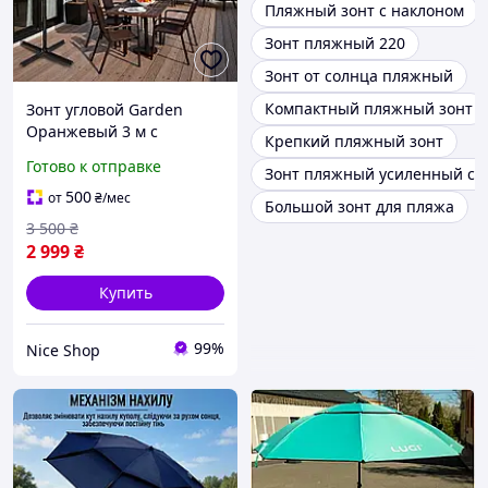
Пляжный зонт с наклоном
Зонт пляжный 220
Зонт от солнца пляжный
Компактный пляжный зонт
Зонт угловой Garden
Оранжевый 3 м с
Крепкий пляжный зонт
наклоном водостойкий
Готово к отправке
Зонт пляжный усиленный с 
полиэстер 180 г/м² +
сталь, Crank-механизм,
500
от
₴
/мес
Большой зонт для пляжа
вентиляция + чехол
3 500
₴
2 999
₴
Купить
99%
Nice Shop