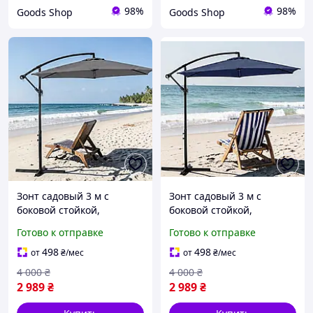
98%
98%
Goods Shop
Goods Shop
Зонт садовый 3 м с
Зонт садовый 3 м с
боковой стойкой,
боковой стойкой,
водостойкий полиэстер,
водостойкий полиэстер,
Готово к отправке
Готово к отправке
вентиляция купола, UV-
вентиляция купола, UV-
защита Серый
защита Синий
498
498
от
₴
/мес
от
₴
/мес
4 000
₴
4 000
₴
2 989
₴
2 989
₴