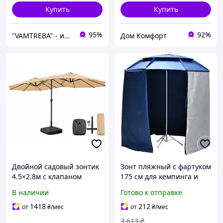
Купить
Купить
95%
92%
"VAMTREBA" - интерьеры мечт теперь доступны для всех! Вы найдете здесь все из ИК!
Дом Комфорт
Двойной садовый зонтик
Зонт пляжный с фартуком
4.5×2.8м с клапаном
175 см для кемпинга и
вентиляции ручкой и
отдыха из Оксфорда с
В наличии
Готово к отправке
подставкой большой зонт
алюминиевой стойкой
для кафе сада террасы
синий GL-4443
1418
212
от
₴
/мес
от
₴
/мес
3 613
₴