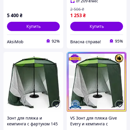
BPL01
отдыха на пляже
209
от
₴
/мес
2 506
₴
5 400
₴
1 253
₴
Купить
Купить
92%
95%
AksiMob
Власна справа!
Зонт для пляжа и
VS Зонт для пляжа Give
кемпинга с фартуком 145
Every и кемпинга с
см зеленый круглый тент
фартуком зеленый