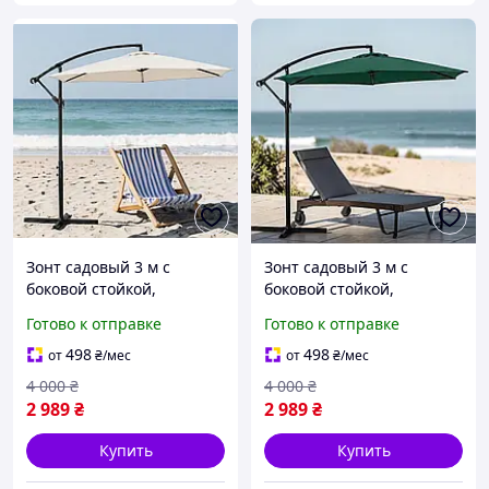
Зонт садовый 3 м с
Зонт садовый 3 м с
боковой стойкой,
боковой стойкой,
водостойкий полиэстер,
водостойкий полиэстер,
Готово к отправке
Готово к отправке
вентиляция купола, UV-
вентиляция купола, UV-
защита Бежевый
защита Зеленый
498
498
от
₴
/мес
от
₴
/мес
4 000
₴
4 000
₴
2 989
₴
2 989
₴
Купить
Купить