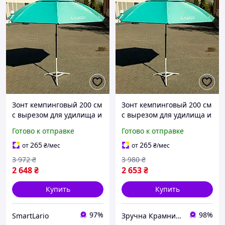
Зонт кемпинговый 200 см
Зонт кемпинговый 200 см
с вырезом для удилища и
с вырезом для удилища и
двойной вентиляцией
вентиляцией для
Готово к отправке
Готово к отправке
синий LS-6545
рыбалки синий MK-8058
265
265
от
₴
/мес
от
₴
/мес
3 972
₴
3 980
₴
2 648
₴
2 653
₴
Купить
Купить
97%
98%
SmartLario
Зручна Крамниця