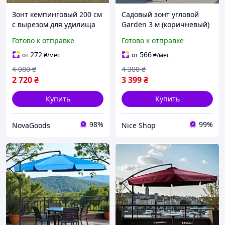
Зонт кемпинговый 200 см
Садовый зонт угловой
с вырезом для удилища
Garden 3 м (коричневый)
Black Vinyl 360°
с наклоном + чехол
Готово к отправке
Готово к отправке
вентиляция Oxford синий
полиэстер 180 г/м², Crank-
GN-4735
механизм, регулировка
272
566
от
₴
/мес
от
₴
/мес
угла, вентиляция
4 080
₴
4 300
₴
2 720
₴
3 399
₴
Купить
Купить
98%
99%
NovaGoods
Nice Shop