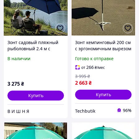
Зонт садовый пляжный
Зонт кемпинговый 200 см
рыболовный 2.4 м с
с эргономичным вырезом
наклоном купола и
и двойной вентиляцией
В наличии
Готово к отправке
двойной вентиляцией /
синий BT-6603
Большой зонт от солнца
266
от
₴
/мес
дождя д
3 995
₴
2 663
₴
3 275
₴
Купить
Купить
96%
Techbutik
В И Ш Н Я