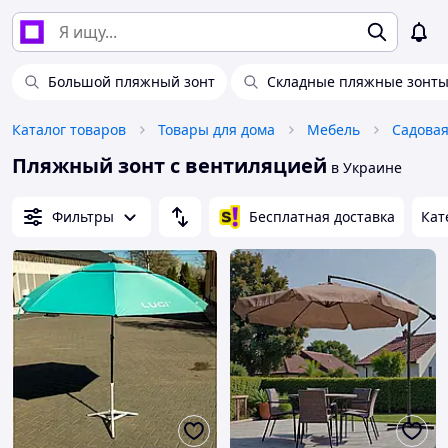
Большой пляжный зонт
Складные пляжные зонт
Каталог товаров
Товары для дома
Мебель
Садовая
Пляжный зонт с вентиляцией
в Украине
Фильтры
Бесплатная доставка
Кат