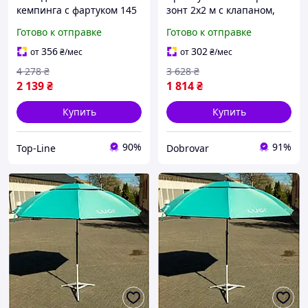
кемпинга с фартуком 145
зонт 2x2 м с клапаном,
см надежная защита от
синего цвета защита от
Готово к отправке
Готово к отправке
солнца и дождя HP-JW-6
солнца и дождя для
летних кафе и пляжа
356
302
от
₴
/мес
от
₴
/мес
4 278
₴
3 628
₴
2 139
₴
1 814
₴
Купить
Купить
90%
91%
Top-Line
Dobrovar