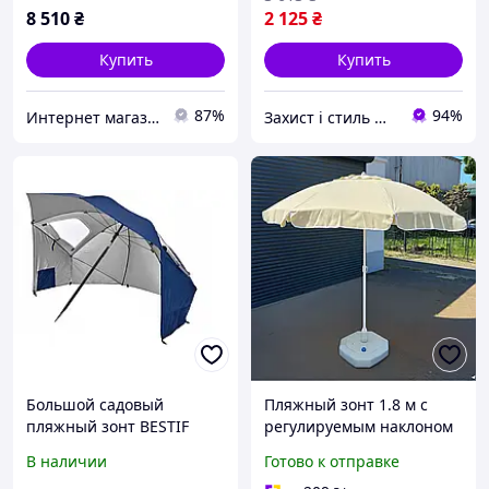
8 510
₴
2 125
₴
Купить
Купить
87%
94%
Интернет магазин «Fullmarket»
Захист і стиль — в одному магазині
Большой садовый
Пляжный зонт 1.8 м с
пляжный зонт BESTIF
регулируемым наклоном
Garden 3в1 XXL сине-
и ветровым клапаном для
В наличии
Готово к отправке
темно-синий 220 х 210 см
защиты от солнца и