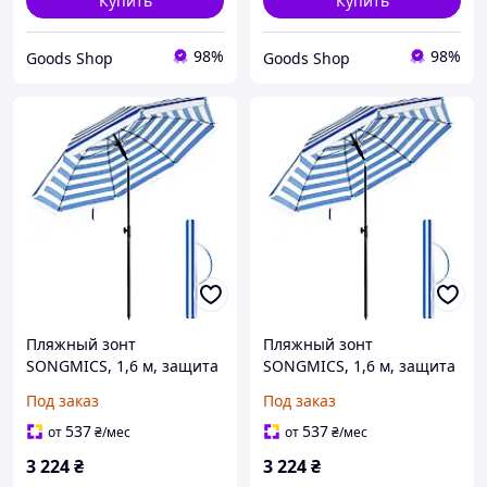
Купить
Купить
98%
98%
Goods Shop
Goods Shop
Пляжный зонт
Пляжный зонт
SONGMICS, 1,6 м, защита
SONGMICS, 1,6 м, защита
от солнца с UPF 50+,
от солнца с UPF 50+,
Под заказ
Под заказ
портативный
портативный
восьмиугольный навес,
восьмиугольный навес,
537
537
от
₴
/мес
от
₴
/мес
механизм наклона,
механизм наклона,
3 224
₴
3 224
₴
вентиляция воздуха,
вентиляция воздуха,