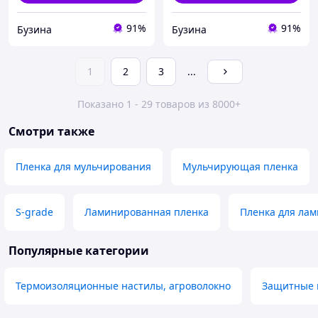
91%
91%
Бузина
Бузина
1
2
3
...
Показано 1 - 29 товаров из 8000+
Смотри также
Пленка для мульчирования
Мульчирующая пленка
S-grade
Ламинированная пленка
Пленка для ла
Популярные категории
Термоизоляционные настилы, агроволокно
Защитные п