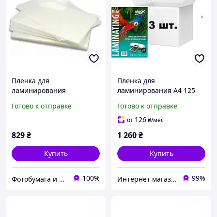
Пленка для
Пленка для
ламинирования
ламинирования А4 125
глянцевая А3 (216х303)
мкм. упаковка 300 л. (100
Готово к отправке
Готово к отправке
125мкм Magic
шт/уп.x 3 ) Magic Пленка
для ламинации А4
126
от
₴
/мес
глянцевая 125 мкм
829
₴
1 260
₴
Купить
Купить
100%
99%
Фотобумага и чернила
Интернет магазин ТерЛайн