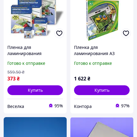
Пленка для
Пленка для
ламинирования
ламинирования А3
глянцевая для
(303х426 мм) матовая
Готово к отправке
Готово к отправке
документов и
Antistatic 125 мкм (100
удостоверений 125 мкм
шт.)
559
.50
₴
горячее ламинирование
373
₴
1 622
₴
100 шт FLAME
Купить
Купить
95%
97%
Веселка
Контора