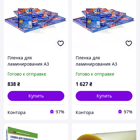
Пленка для
Пленка для
ламинирования А3
ламинирования А3
(303х426 мм) глянцевая
(303х426 мм) матовая
Готово к отправке
Готово к отправке
Antistatic 125 мкм (100
Antistatic 125 мкм (100
шт.)
шт.)
838
₴
1 627
₴
Купить
Купить
97%
97%
Контора
Контора