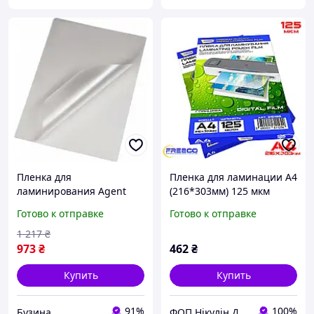
Пленка для
Пленка для ламинации А4
ламинирования Agent
(216*303мм) 125 мкм
глянц. А3 303х426 125 мкн
глянцевая Digital
Готово к отправке
Готово к отправке
100 шт. ANTISTATIC
3130031 buzyna
1 217
₴
973
₴
462
₴
Купить
Купить
91%
100%
Бузина
ФОП Нікулін Д.Л.