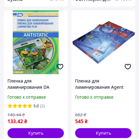
Пленка для
Пленка для
ламинирования DA
ламинирования Agent
Antistatic А6 125 мкм,
глянц. А4 125мкн
Готово к отправке
Готово к отправке
глянцевая, 100 шт/уп.
ANTISTATIC 100 шт.
3140032 buzyna
5.0
(2)
140
.44
₴
682
₴
133
.42
₴
545
₴
Купить
Купить