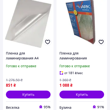
Пленка для
Пленка для
ламинирования А4
ламинирования
антистатическая
lamiMARK глянц. А3
Готово к отправке
Готово к отправке
глянцевая 125 мкн 100 шт
125мкн 100 шт. 50654
для защиты документов
buzyna
181
от
₴
/мес
FLAME
1 276
.50
₴
1 360
₴
851
₴
1 088
₴
Купить
Купить
95%
91%
Веселка
Бузина