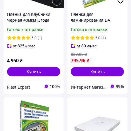
Пленка для Клубники
Пленка для
Черная 40мкм|3года
ламинирования DA
полотно 1,2 | 500метров с
Antistatic А3 125 мкм,
Готово к отправке
Готово к отправке
ПЕРФОРАЦИЕЙ в 2 ряда
глянцевая, 100 шт/уп.
40х30см
5.0
(1)
5.0
(1)
825
80
от
₴
/мес
от
₴
/мес
837
.85
₴
4 950
₴
795
.96
₴
Купить
Купить
100%
99%
Plast Expert
Интернет магазин ТерЛайн