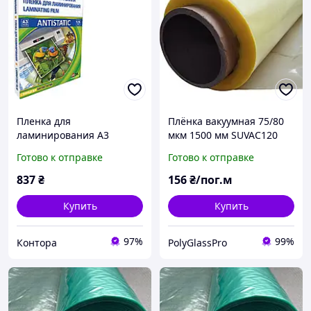
Пленка для
Плёнка вакуумная 75/80
ламинирования А3
мкм 1500 мм SUVAC120
(303х426 мм) глянцевая
PE+PA для инфузии и
Готово к отправке
Готово к отправке
Antistatic 125 мкм (100
ламинирования
шт.)
837
₴
156
₴/пог.м
Купить
Купить
97%
99%
Контора
PolyGlassPro