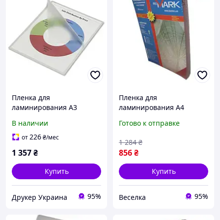
Пленка для
Пленка для
ламинирования А3
ламинирования А4
(303х426), матовая, 125
глянцевая 125 мкн 100
В наличии
Готово к отправке
мкм Agent ANTISTATIC,
штук для защиты
уп/100
документов и
226
от
₴
/мес
1 284
₴
долговечности FLAME
1 357
₴
856
₴
Купить
Купить
95%
95%
Друкер Украина
Веселка