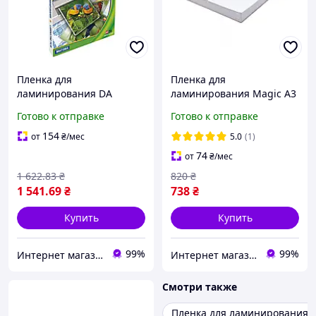
Пленка для
Пленка для
ламинирования DA
ламинирования Magic А3
Antistatic А3 125 мкм,
125 мкм, глянцевая, 100
Готово к отправке
Готово к отправке
матовая, 100 шт/уп.
шт/уп.
154
от
₴
/мес
5.0
(1)
74
от
₴
/мес
1 622
.83
₴
820
₴
1 541
.69
₴
738
₴
Купить
Купить
99%
99%
Интернет магазин ТерЛайн
Интернет магазин ТерЛайн
Смотри также
Пленка для ламинирования 