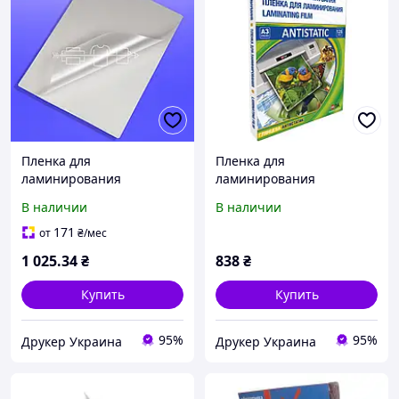
Пленка для
Пленка для
ламинирования
ламинирования
глянцевая 125 мкм, А3,
глянцевая DA Antistatic
В наличии
В наличии
100 шт (lamiMARK)
125 мкм, А3, 100 шт
171
от
₴
/мес
1 025
.34
₴
838
₴
Купить
Купить
95%
95%
Друкер Украина
Друкер Украина