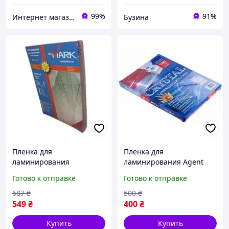
99%
91%
Интернет магазин ТерЛайн
Бузина
Пленка для
Пленка для
ламинирования
ламинирования Agent
lamiMARK А4 125мкн 100
глянц. А5 125 мкн 100 шт.
Готово к отправке
Готово к отправке
шт. 50604 buzyna
3150031 buzyna
687
₴
500
₴
549
₴
400
₴
Купить
Купить