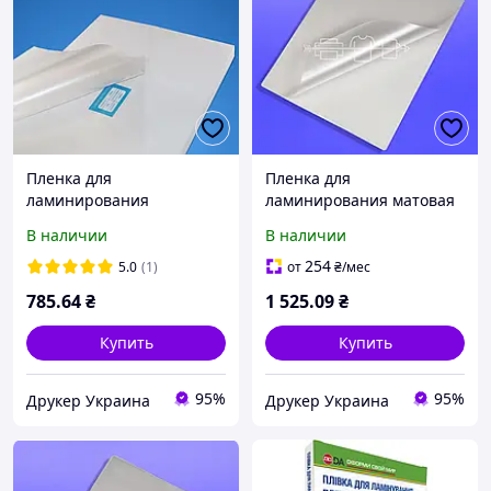
Пленка для
Пленка для
ламинирования
ламинирования матовая
глянцевая 125 мкм, А3,
125 мкм, А3, 100 шт
В наличии
В наличии
100 шт (lamiMARK)
(lamiMARK)
254
5.0
(1)
от
₴
/мес
785
.64
₴
1 525
.09
₴
Купить
Купить
95%
95%
Друкер Украина
Друкер Украина