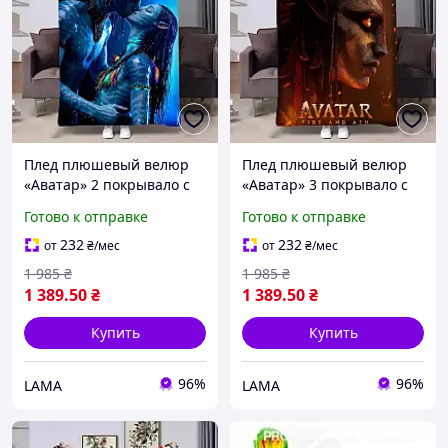
Плед плюшевый велюр
Плед плюшевый велюр
«Аватар» 2 покрывало с
«Аватар» 3 покрывало с
героем народа На ви
героем народа На ви
Готово к отправке
Готово к отправке
135x160
135x160
232
232
от
₴
/мес
от
₴
/мес
1 985
₴
1 985
₴
1 389
.50
₴
1 389
.50
₴
Купить
Купить
96%
96%
LAMA
LAMA