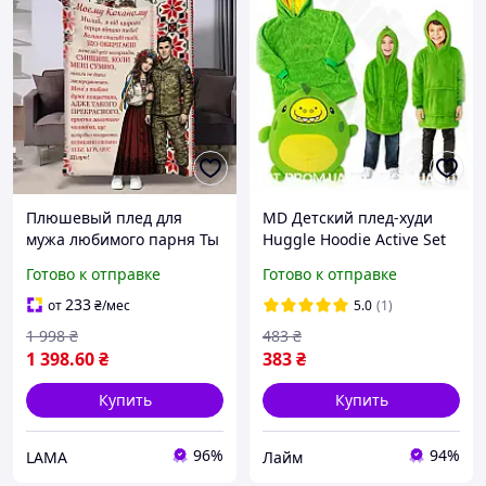
Плюшевый плед для
MD Детский плед-худи
мужа любимого парня Ты
Huggle Hoodie Active Set
мой герой Качественное
зелёный флисовая
Готово к отправке
Готово к отправке
покрывало с 3D рисунком
толстовка для игр и
135х160
отдыха игрушка 3 в
233
от
₴
/мес
5.0
(1)
+BONUS
1 998
₴
483
₴
1 398
.60
₴
383
₴
Купить
Купить
96%
94%
LAMA
Лайм