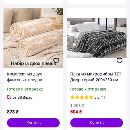
Комплект из двух
Плед из микрофибры ТЕТ
флисовых пледов
Диор серый 200×230 см
Северная сказка 150x200
мягкое декоративное
Готово к отправке
Готово к отправке
см с норвежским узором
покрывало с бархатистой
для уюта и тепла
текстурой для спальни и
88
от
₴
/мес
5.0
(1)
гостиной bas
1 208
₴
878
₴
604
₴
Купить
Купить