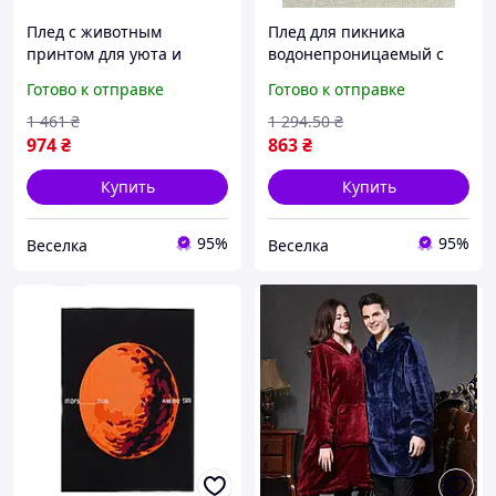
Плед с животным
Плед для пикника
принтом для уюта и
водонепроницаемый с
комфорта в доме теплый
ручкой для отдыха на
Готово к отправке
Готово к отправке
легкий из микрофибры
природе и комфортного
FLAME
сидения FLAME
1 461
₴
1 294
.50
₴
974
₴
863
₴
Купить
Купить
95%
95%
Веселка
Веселка