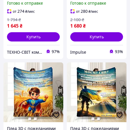
Готово к отправке
Готово к отправке
impulse
274
280
от
₴
/мес
от
₴
/мес
1 794
₴
2 100
₴
1 645
₴
1 680
₴
Купить
Купить
97%
93%
ТЕХНО-СВІТ компьютерна техніка, мобільні аксесуари, електронна техніка та багато іншого.
Impulse
Плед 3D с пожеланиями
Плед 3D с пожеланиями