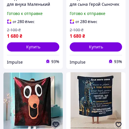
для внука Маленький
для сына Герой Сыночек
супер герой 16445
мой 16642 160х200 см
Готово к отправке
Готово к отправке
160х200 см impulse
fresh
280
280
от
₴
/мес
от
₴
/мес
2 100
₴
2 100
₴
1 680
₴
1 680
₴
Купить
Купить
93%
93%
Impulse
Impulse