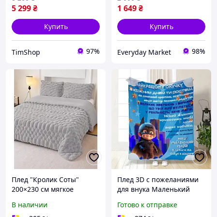
5 299
₴
1 649
₴
Купить
Купить
97%
98%
TimShop
Everyday Market
Плед "Кролик Соты"
Плед 3D с пожеланиями
200×230 см мягкое
для внука Маленький
покрывало из
герой 15805 160х200 см
В наличии
Готово к отправке
микрофибры евро размер
brooklyn