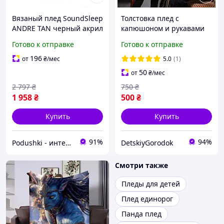
Вязаный плед SoundSleep
Толстовка плед с
ANDRE TAN черный акрил
капюшоном и рукавами
130х170 см Мужчины с
для мужчины и женщины
Готово к отправке
Готово к отправке
Марса мягкий стильный
Huggle Hoodie. Худи. Плед
для дома и
-кофта двухсторонняЯ.
196
от
₴
/мес
5.0
(1)
50
от
₴
/мес
2 797
₴
750
₴
1 958
₴
500
₴
Купить
Купить
91%
94%
Podushki - интернет-магазин Подушки
DetskiyGorodok
Смотри также
Пледы для детей
Плед единорог
Панда плед