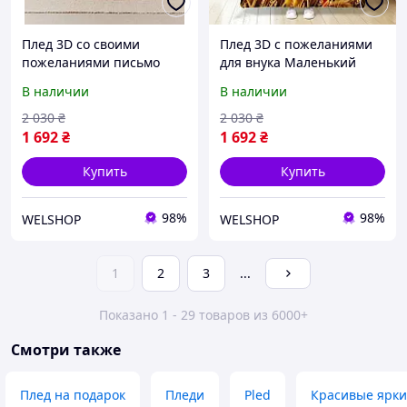
Плед 3D со своими
Плед 3D с пожеланиями
пожеланиями письмо
для внука Маленький
"Будущий герой Плед с
супер герой 16446
В наличии
В наличии
теплыми пожеланиями
135х160 см pelican
для сына" 12214 135х160
2 030
₴
2 030
₴
см
1 692
₴
1 692
₴
Купить
Купить
98%
98%
WELSHOP
WELSHOP
1
2
3
...
Показано 1 - 29 товаров из 6000+
Смотри также
Плед на подарок
Пледи
Pled
Красивые ярки