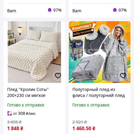
97%
97%
Bam
Bam
Плед "Кролик Соты"
Полуторный плед из
200×230 см мягкое
флиса / полуторний плед
покрывало из
з флісу, тепле покривало
Готово к отправке
Готово к отправке
микрофибры евро размер
для сну та відпочинку
для кровати и дивана
308
от
₴
/мес
Молочный bas
3 695
₴
2 921
₴
1 848
₴
1 460
.50
₴