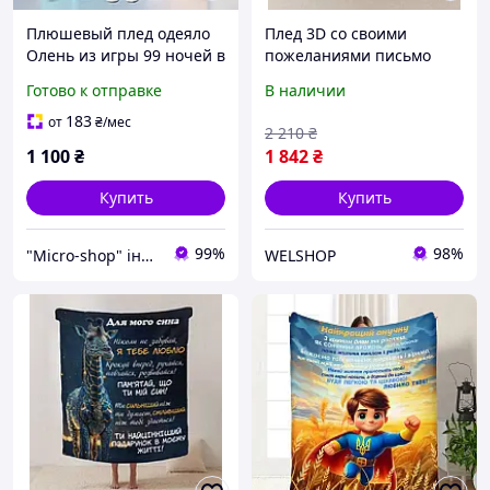
Плюшевый плед одеяло
Плед 3D со своими
Олень из игры 99 ночей в
пожеланиями письмо
лесу 99 Nights in the
"Майбутньому герою
Готово к отправке
В наличии
Forest150х200 см
Плед з теплими
побажаннями для сина"
183
от
₴
/мес
2 210
₴
12213 160х200 см pelican
1 100
₴
1 842
₴
Купить
Купить
99%
98%
"Micro-shop" інтернет-магазин
WELSHOP