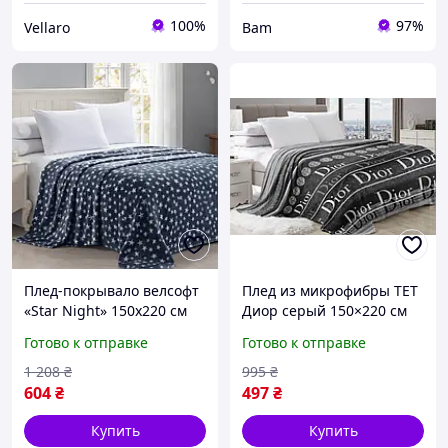
100%
97%
Vellaro
Bam
Плед-покрывало велсофт
Плед из микрофибры ТЕТ
«Star Night» 150x220 см
Диор серый 150×220 см
тёмно-серое со звёздами,
мягкое декоративное
Готово к отправке
Готово к отправке
мягкий флисовый плед
покрывало с бархатистой
для кровати и дивана с
текстурой для спальни и
1 208
₴
995
₴
узором pix
гостиной bas
604
₴
497
₴
Купить
Купить