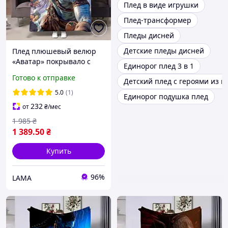
Плед в виде игрушки
Плед-трансформер
Пледы дисней
Детские пледы дисней
Плед плюшевый велюр
«Аватар» покрывало с
Единорог плед 3 в 1
героем народа На ви
Готово к отправке
Детский плед с героями из м
135x160
5.0
(1)
Единорог подушка плед
232
от
₴
/мес
1 985
₴
1 389
.50
₴
Купить
96%
LAMA