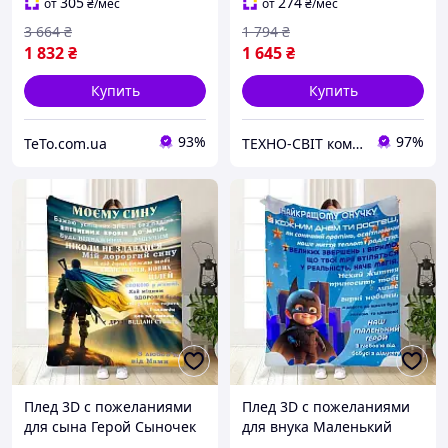
для кровати и дивана
305
274
от
₴
/мес
от
₴
/мес
Светло-серый bas
3 664
₴
1 794
₴
1 832
₴
1 645
₴
Купить
Купить
93%
97%
TeTo.com.ua
ТЕХНО-СВІТ компьютерна техніка, мобільні аксесуари, електронна техніка та багато іншого.
Плед 3D с пожеланиями
Плед 3D с пожеланиями
для сына Герой Сыночек
для внука Маленький
мой 16642 160х200 см
герой 15805 160х200 см