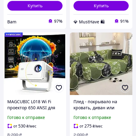
Купить
Купить
97%
91%
Bam
💎 MustHave 🛍️
MAGCUBIC L018 Wi Fi
Плед - покрывало на
проектор 650 ANSI для
кровать, диван или
фильмов и игр автофокус,
кресло очень мягкое и
Готово к отправке
Готово к отправке
коррекция 360°
теплое 180 х 300 см с
черно-зеленым принтом
530
275
от
₴
/мес
от
₴
/мес
8 200
₴
2 000
₴