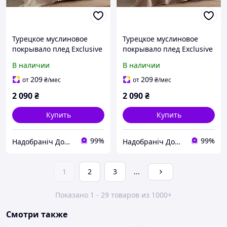
Турецкое муслиновое
Турецкое муслиновое
покрывало плед Exclusive
покрывало плед Exclusive
Muslin 220х240 Евро
Muslin 220х240 Евро
В наличии
В наличии
Champagne Хлопок 100%
Coffee Хлопок 100%
209
209
от
₴
/мес
от
₴
/мес
2 090
₴
2 090
₴
Купить
Купить
99%
99%
Надобраніч Домашній Текстиль
Надобраніч Домашній Текстиль
1
2
3
...
Показано 1 - 29 товаров из 1000+
Смотри также