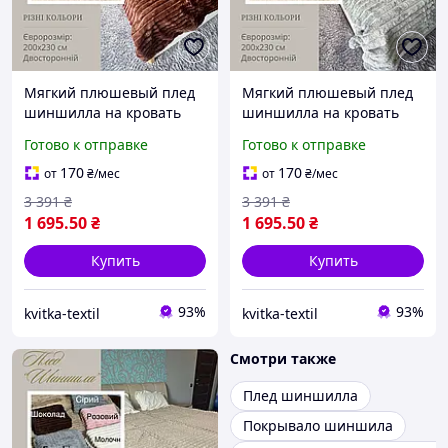
Мягкий плюшевый плед
Мягкий плюшевый плед
шиншилла на кровать
шиншилла на кровать
евроразмера 200х230 см
евроразмера 200х230 см
Готово к отправке
Готово к отправке
Меховой плед-покрывало
Меховой плед-покрывало
двустороннее
двустороннее
170
170
от
₴
/мес
от
₴
/мес
3 391
₴
3 391
₴
1 695
.50
₴
1 695
.50
₴
Купить
Купить
93%
93%
kvitka-textil
kvitka-textil
Смотри также
Плед шиншилла
Покрывало шиншила