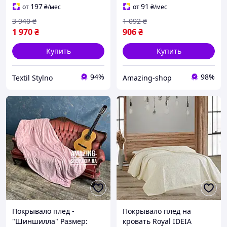
покрывало из
- Спелая дыня.
197
91
от
₴
/мес
от
₴
/мес
искусственного меха
3 940
₴
1 092
₴
1 970
₴
906
₴
Купить
Купить
94%
98%
Textil Stylno
Amazing-shop
Покрывало плед -
Покрывало плед на
"Шиншилла" Размер:
кровать Royal IDEIA