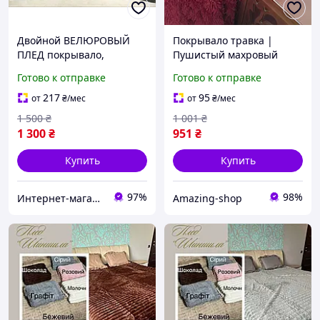
Двойной ВЕЛЮРОВЫЙ
Покрывало травка |
ПЛЕД покрывало,
Пушистый махровый
размер(220х240см),
плед с длинным ворсом.
Готово к отправке
Готово к отправке
доставка по Україні
220х240. Цвет
Гранатовый
217
95
от
₴
/мес
от
₴
/мес
1 500
₴
1 001
₴
1 300
₴
951
₴
Купить
Купить
97%
98%
Интернет-магазин "Стильная Штучка"
Amazing-shop