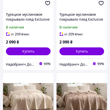
Турецкое муслиновое
Турецкое муслиновое
покрывало плед Exclusive
покрывало плед Exclusive
Muslin 220х240 Евро
Muslin 220х240 Евро
В наличии
В наличии
Antrasit Хлопок 100%
Cacao Хлопок 100%
209
209
от
₴
/мес
от
₴
/мес
2 090
₴
2 090
₴
Купить
Купить
99%
99%
Надобраніч Домашній Текстиль
Надобраніч Домашній Текстиль