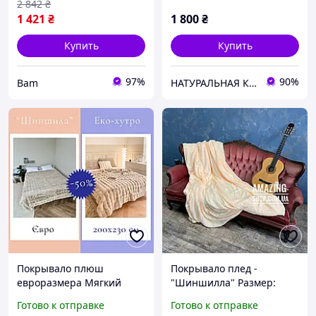
2 842
₴
1 421
₴
1 800
₴
Купить
Купить
97%
90%
Bam
НАТУРАЛЬНАЯ КОСМЕТИКА ☘️DMS-COSMETICS COMPANY☘️
Покрывало плюш
Покрывало плед -
евроразмера Мягкий
"Шиншилла" Размер:
теплый пушистый плед
220*240 см. Мягкое
Готово к отправке
Готово к отправке
шиншилла Меховое
меховое покрывало. Цвет