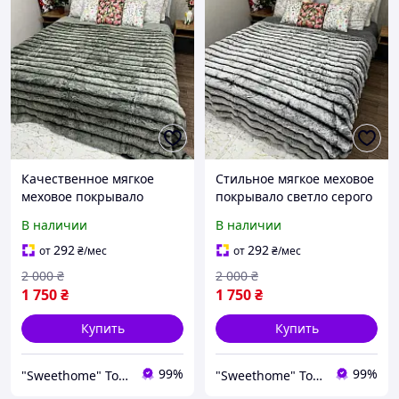
Качественное мягкое
Стильное мягкое меховое
меховое покрывало
покрывало светло серого
оливковый цвет 220х240
цвета - покрывало из
В наличии
В наличии
см покрывало из
искусственного меха
искусственного меха
евро, пушистое
292
292
от
₴
/мес
от
₴
/мес
евро, пушистое
покрывало с полосками
2 000
₴
2 000
₴
покрывало с полоск
1 750
₴
1 750
₴
Купить
Купить
99%
99%
"Sweethome" Товари для дому
"Sweethome" Товари для дому