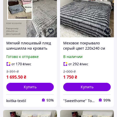
Мягкий плюшевый плед
Меховое покрывало
шиншилла на кровать
серый цвет 220х240 см
евроразмера 200х230 см
покрывало из
Готово к отправке
В наличии
Меховой плед-покрывало
искусственного меха
двустороннее
евро, пушистое
170
292
от
₴
/мес
от
₴
/мес
покрывало с полосками,
3 391
₴
2 000
₴
мягкое теплое пок
1 695
.50
₴
1 750
₴
Купить
Купить
93%
99%
kvitka-textil
"Sweethome" Товари для дому