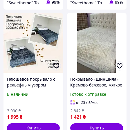
99%
99%
"Sweethome" Товари для дому
"Sweethome" Товари для дому
Плюшевое покрывало с
Покрывало «Шиншила»
рельефным узором
Кремово-бежевое, мягкое
200х230 см Меховой плед
велюровое покрывало
В наличии
Готово к отправке
шиншилла евроразмера
2,20 × 2,40 м для кровати
Пушистый плед на диван
pix
237
от
₴
/мес
3 990
₴
2 842
₴
1 995
₴
1 421
₴
Купить
Купить