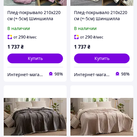
Плед-покрывало 210х220
Плед-покрывало 210х220
см (+-5см) Шиншилла
см (+-5см) Шиншилла
Пудровый (87-019)
Молочный (87-020) (87-
В наличии
В наличии
020_VR)
290
290
от
₴
/мес
от
₴
/мес
1 737
₴
1 737
₴
Купить
Купить
98%
98%
Интернет-магазин Зозулька
Интернет-магазин Зозулька