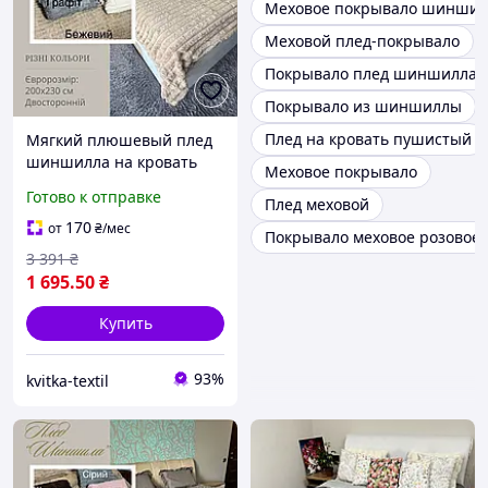
Меховое покрывало шиншил
Меховой плед-покрывало
Покрывало плед шиншилла
Покрывало из шиншиллы
Плед на кровать пушистый
Мягкий плюшевый плед
шиншилла на кровать
Меховое покрывало
евроразмера 200х230 см
Готово к отправке
Плед меховой
Меховой плед-покрывало
двустороннее
170
от
₴
/мес
Покрывало меховое розовое
3 391
₴
1 695
.50
₴
Купить
93%
kvitka-textil