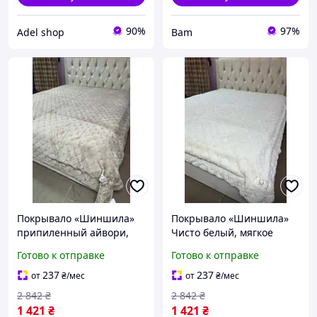
90%
97%
Adel shop
Bam
Покрывало «Шиншила»
Покрывало «Шиншила»
припиленный айвори,
Чисто белый, мягкое
мягкое велюровое
велюровое покрывало
Готово к отправке
Готово к отправке
покрывало 2,20 × 2,40 м
2,20×2,40 м для кровати
для кровати pix
pix
237
237
от
₴
/мес
от
₴
/мес
2 842
₴
2 842
₴
1 421
₴
1 421
₴