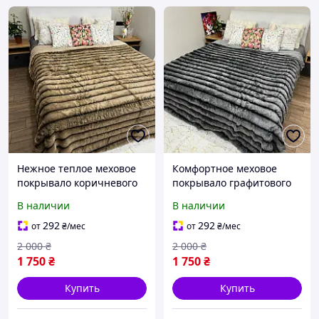
Нежное теплое меховое
Комфортное меховое
покрывало коричневого
покрывало графитового
цвета покрывало из
цвета покрывало из
В наличии
В наличии
искусственного меха
искусственного меха евро
евро, пушистое
с полосками 220х240 см.
292
292
от
₴
/мес
от
₴
/мес
покрывало с полосками
Мягкое и теплое.
2 000
₴
2 000
₴
220х240
1 750
₴
1 750
₴
Купить
Купить