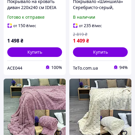
Покрывало на кровать
Покрывало «Шиншила»
диван 220х240 см IDEIA
Серебристо-серый,
стеганое двухстороннее
мягкое велюровое
Готово к отправке
В наличии
качественная стежка
покрывало 2,20 × 2,40 м
микрофибра беж
для кровати bas
150
235
от
₴
/мес
от
₴
/мес
2 819
₴
1 498
₴
1 409
₴
Купить
Купить
100%
94%
ACE044
TeTo.com.ua