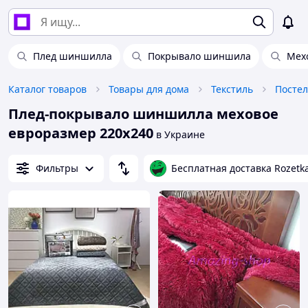
Плед шиншилла
Покрывало шиншила
Мех
Каталог товаров
Товары для дома
Текстиль
Посте
Плед-покрывало шиншилла меховое
евроразмер 220х240
в Украине
Фильтры
Бесплатная доставка Rozetk