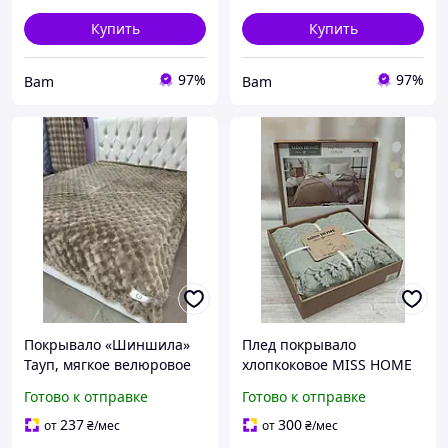
Купить
Купить
97%
97%
Bam
Bam
Покрывало «Шиншила»
Плед покрывало
Тауп, мягкое велюровое
хлопкоковое MISS HOME
покрывало 2,20 × 2,40 м
220х240 евро Плед с
Готово к отправке
Готово к отправке
для кровати pix
бахрамой на кровать и
диван Турция
237
300
от
₴
/мес
от
₴
/мес