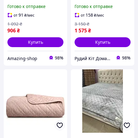
220*240 см. Мягкое
220х240 см молоко
Готово к отправке
Готово к отправке
меховое покрывало. Цвет
- Пудра.
91
158
от
₴
/мес
от
₴
/мес
1 092
₴
3 150
₴
906
₴
1 575
₴
Купить
Купить
98%
98%
Amazing-shop
Рудий Кіт Домашній Затишок