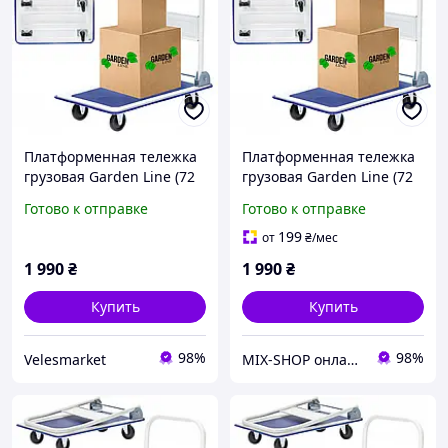
Платформенная тележка
Платформенная тележка
грузовая Garden Line (72
грузовая Garden Line (72
× 45 × 80 см) со сложной
× 45 × 80 см) со сложной
Готово к отправке
Готово к отправке
ручкой |
ручкой |
грузоподъемность - 150
грузоподъемность - 150
199
от
₴
/мес
кг (Польша)
кг (Польша)
1 990
₴
1 990
₴
Купить
Купить
98%
98%
Velesmarket
MIX-SHOP онлайн магазин