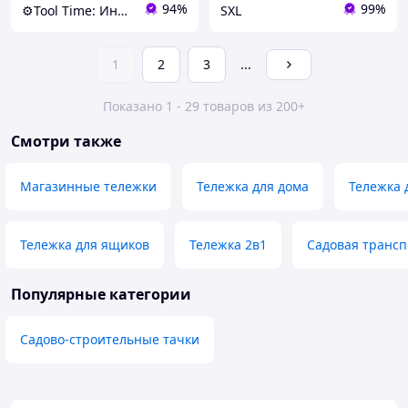
94%
99%
⚙️Tool Time: Инструменты для любых задач!
SXL
1
2
3
...
Показано 1 - 29 товаров из 200+
Смотри также
Магазинные тележки
Тележка для дома
Тележка 
Тележка для ящиков
Тележка 2в1
Садовая трансп
Популярные категории
Садово-строительные тачки