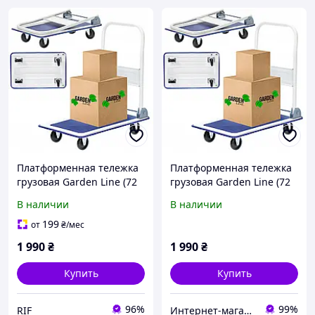
Платформенная тележка
Платформенная тележка
грузовая Garden Line (72
грузовая Garden Line (72
× 45 × 80 см) со сложной
× 45 × 80 см) со сложной
В наличии
В наличии
ручкой |
ручкой |
грузоподъемность - 150
грузоподъемность - 150
199
от
₴
/мес
кг (Польша)
кг (Польша)
1 990
₴
1 990
₴
Купить
Купить
96%
99%
RIF
Интернет-магазин "Sens"