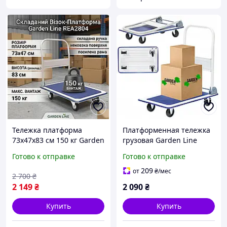
Тележка платформа
Платформенная тележка
73x47x83 см 150 кг Garden
грузовая Garden Line
Line REA2804 складная
72x45x80 см
Готово к отправке
Готово к отправке
тележка для магазина
металлическая со
платформенная тележка
складной ручкой для
209
от
₴
/мес
2 700
₴
для склада
склада магазина гаража
2 149
₴
2 090
₴
150 кг
Купить
Купить