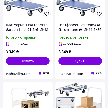
Платформенная тележка
Платформенная тележка
Garden Line (91,5×61,5×86
Garden Line (91,5×61,5×86
см) со складной ручкой |
см) со складной ручкой |
Готово к отправке
Готово к отправке
грузоподъемность 300 кг
грузоподъемность 300 кг
(Польша)
(Польша)
558
558
от
₴
/мес
от
₴
/мес
3 349
₴
3 349
₴
Купить
Купить
92%
92%
Ptahavdim.com
Ptahavdim.com