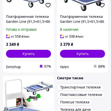
Платформенная тележка
Платформенная тележка
Garden Line (91,5×61,5×86
Garden Line (91,5×61,5×86
см) со складной ручкой |
см) со складной ручкой |
Готово к отправке
В наличии
грузоподъемность 300 кг
грузоподъемность 300 кг
(Польша)
(Польша)
558
338
от
₴
/мес
от
₴
/мес
3 349
₴
3 379
₴
Купить
Купить
97%
88%
Dimshop
Yalen
Смотри также
Транспортные тележки
Пластмассовые тележки
Полесье тележка
Тележка для дачи