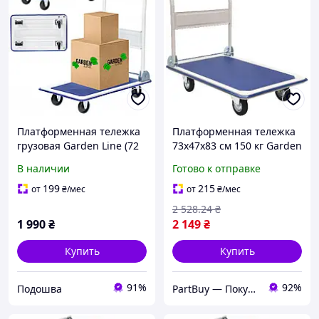
Платформенная тележка
Платформенная тележка
грузовая Garden Line (72
73x47x83 см 150 кг Garden
× 45 × 80 см) со сложной
Line REA2804 складская
В наличии
Готово к отправке
ручкой |
тележка для склада
грузоподъемность - 150
складна мобильная
199
215
от
₴
/мес
от
₴
/мес
кг (Польша)
платформа тележки
2 528
.24
₴
1 990
₴
2 149
₴
Купить
Купить
91%
92%
Подошва
PartBuy — Покупай по частям