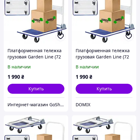
Платформенная тележка
Платформенная тележка
грузовая Garden Line (72
грузовая Garden Line (72
× 45 × 80 см) со сложной
× 45 × 80 см) со сложной
В наличии
В наличии
ручкой |
ручкой |
грузоподъемность - 150
грузоподъемность - 150
1 990
₴
1 990
₴
кг (Польша)
кг (Польша)
Купить
Купить
Интернет-магазин GoShop
DOMIX