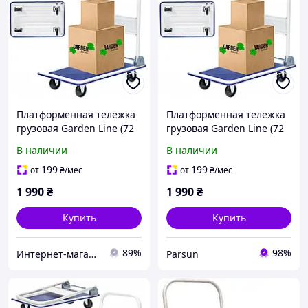
Платформенная тележка
Платформенная тележка
грузовая Garden Line (72
грузовая Garden Line (72
× 45 × 80 см) со сложной
× 45 × 80 см) со сложной
В наличии
В наличии
ручкой |
ручкой |
грузоподъемность - 150
грузоподъемность - 150
199
199
от
₴
/мес
от
₴
/мес
кг (Польша)
кг (Польша)
1 990
₴
1 990
₴
Купить
Купить
89%
98%
Интернет-магазин "САДКО"
Parsun