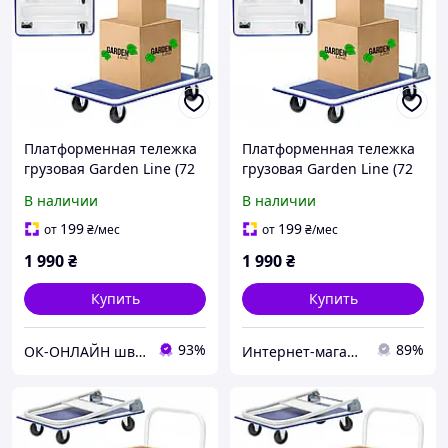
Платформенная тележка
Платформенная тележка
грузовая Garden Line (72
грузовая Garden Line (72
× 45 × 80 см) со сложной
× 45 × 80 см) со сложной
В наличии
В наличии
ручкой |
ручкой |
грузоподъемность - 150
грузоподъемность - 150
199
199
от
₴
/мес
от
₴
/мес
кг (Польша)
кг (Польша)
1 990
₴
1 990
₴
Купить
Купить
93%
89%
ОК-ОНЛАЙН швидко та якісно
Интернет-магазин "САДКО"