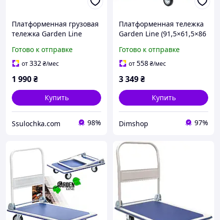
Платформенная грузовая
Платформенная тележка
тележка Garden Line
Garden Line (91,5×61,5×86
72×45×80 см, 150 кг (со
см) со складной ручкой |
Готово к отправке
Готово к отправке
складной ручкой)
грузоподъемность 300 кг
(Польша)
332
558
от
₴
/мес
от
₴
/мес
1 990
₴
3 349
₴
Купить
Купить
98%
97%
Ssulochka.com
Dimshop