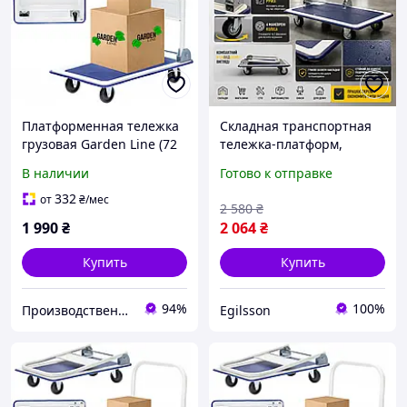
Платформенная тележка
Складная транспортная
грузовая Garden Line (72
тележка-платформ,
× 45 × 80 см) со сложной
Платформенные тележки
В наличии
Готово к отправке
ручкой |
Garden Line 73×47×83см,
грузоподъемность - 150
Сложная ручная тележка
332
от
₴
/мес
2 580
₴
кг (Польша)
до 150кг
1 990
₴
2 064
₴
Купить
Купить
94%
100%
Производственное предприятие HOMEPRO
Egilsson