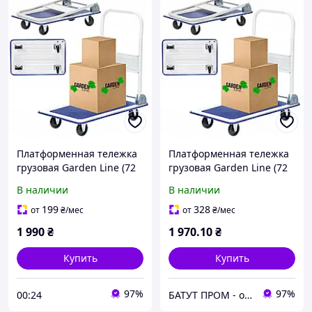
Платформенная тележка
Платформенная тележка
грузовая Garden Line (72
грузовая Garden Line (72
× 45 × 80 см) со сложной
× 45 × 80 см) со сложной
В наличии
В наличии
ручкой |
ручкой |
грузоподъемность - 150
грузоподъемность - 150
199
328
от
₴
/мес
от
₴
/мес
кг (Польша)
кг (Польша)
1 990
₴
1 970
.10
₴
Купить
Купить
97%
97%
00:24
БАТУТ ПРОМ - онлайн супермаркет для дітей та батьків