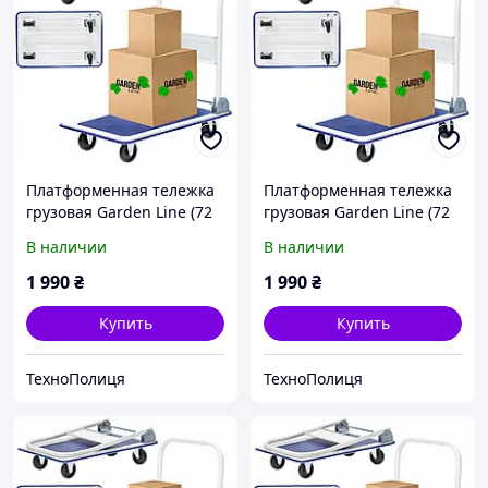
Платформенная тележка
Платформенная тележка
грузовая Garden Line (72
грузовая Garden Line (72
× 45 × 80 см) со сложной
× 45 × 80 см) со сложной
В наличии
В наличии
ручкой |
ручкой |
грузоподъемность - 150
грузоподъемность - 150
1 990
₴
1 990
₴
кг (Польша)
кг (Польша)
Купить
Купить
ТехноПолиця
ТехноПолиця