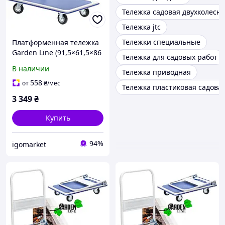
Тележка садовая двухколесн
Тележка jtc
Тележки специальные
Платформенная тележка
Garden Line (91,5×61,5×86
Тележка для садовых работ
см) со складной ручкой |
В наличии
Тележка приводная
грузоподъемность 300 кг
(Польша)
558
от
₴
/мес
Тележка пластиковая садова
3 349
₴
Купить
94%
igomarket