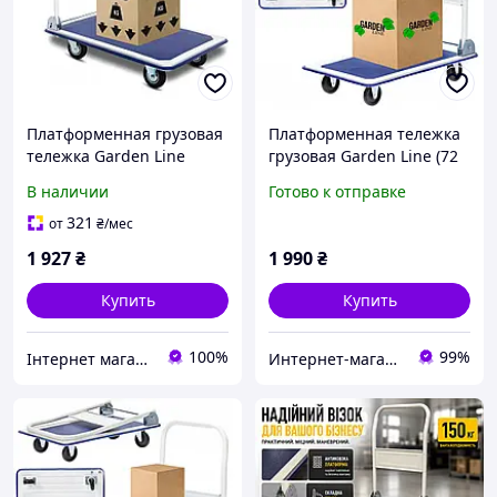
Платформенная грузовая
Платформенная тележка
тележка Garden Line
грузовая Garden Line (72
REA2804 до 150 кг,
× 45 × 80 см) со сложной
В наличии
Готово к отправке
складная ручка, 4 колеса
ручкой |
грузоподъемность - 150
321
от
₴
/мес
кг (Польша)
1 927
₴
1 990
₴
Купить
Купить
100%
99%
Інтернет магазин "Family-Ok"
Интернет-магазин "Sens"