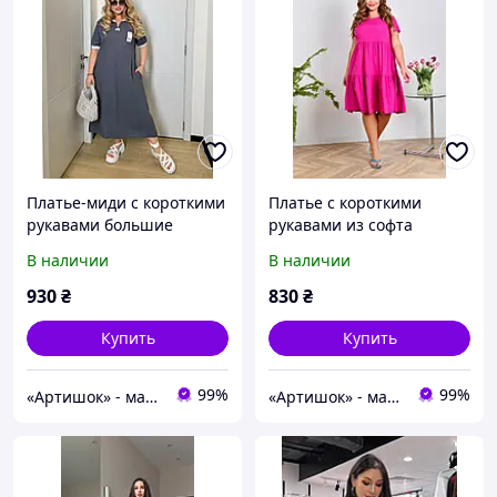
Платье-миди с короткими
Платье с короткими
рукавами большие
рукавами из софта
размеры
большие размеры
В наличии
В наличии
930
₴
830
₴
Купить
Купить
99%
99%
«Артишок» - магазин женской одежды
«Артишок» - магазин женской одежды