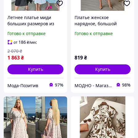
Летнее платье миди
Платье женское
больших размеров из
нарядное, большой
прошвы со свободной
размер
Готово к отправке
Готово к отправке
юбкой
186
от
₴
/мес
2 070
₴
1 863
₴
819
₴
Купить
Купить
97%
98%
Мода-Позитив
МОДНО - Магазин детской и женской одежды и обуви