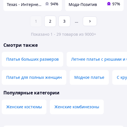
94%
97%
Texas - Интернет магазин
Мода-Позитив
1
2
3
...
Показано 1 - 29 товаров из 9000+
Смотри также
Платья больших размеров
Летнее платье с рюшами и
Платье для полных женщин
Модное платье
С кр
Популярные категории
Женские костюмы
Женские комбинезоны