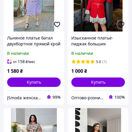
Льняное платье батал
Изысканное платье-
двухбортное прямой крой
пиджак больших
большие размеры
размеров
В наличии
В наличии
сиреневое
158
от
₴
/мес
5.0
(1)
1 580
₴
1 000
₴
Купить
Купить
99%
100%
JSmoda женская одежда батал
Оптово-розничный интернет-магазин одежды Ukrainian style