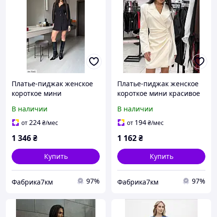
Платье-пиджак женское
Платье-пиджак женское
короткое мини
короткое мини красивое
приталенное
эффектное приталенное с
В наличии
В наличии
классическое на
ассиметричным запахом
пуговицах с подкладкой
размеры 42-46
224
194
от
₴
/мес
от
₴
/мес
размеры 42-48
1 346
₴
1 162
₴
Купить
Купить
97%
97%
Фабрика7км
Фабрика7км