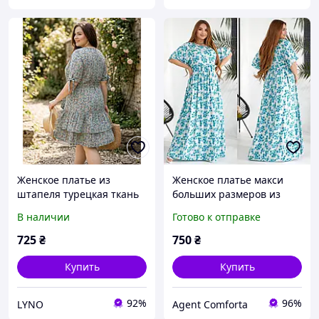
Женское платье из
Женское платье макси
штапеля турецкая ткань
больших размеров из
свободное летнее хлопок
натуральной ткани. 6
В наличии
Готово к отправке
100% большие размеры
цветов в наличии.
50 56
Размеры: 50-52; 54-56.
725
₴
750
₴
Купить
Купить
92%
96%
LYNO
Agent Comforta