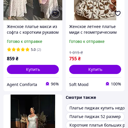
Женское платье макси из
Женское летнее платье
софта с коротким рукавом
миди с геометрическим
больших размеров. 3
принтом, короткий рукав,
Готово к отправке
Готово к отправке
цвета. 50-52, 54-56, 58-60
коричнево-белое |
Размер XXL
5.0
(2)
1 015
₴
859
₴
755
₴
Купить
Купить
96%
100%
Agent Comforta
Soft Mood
Смотри также
Платье пиджак купить недор
Платье пиджак 52 размер
Короткие платья больших р