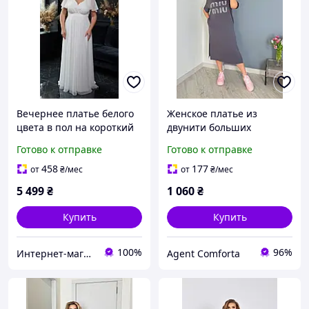
Вечернее платье белого
Женское платье из
цвета в пол на короткий
двунити больших
рукав большого размера,
размеров. Черный,
Готово к отправке
Готово к отправке
XL/XXL, белый
графит, капучино,
бутылка. Размеры: 50-52;
458
177
от
₴
/мес
от
₴
/мес
54-56; 58-60.
5 499
₴
1 060
₴
Купить
Купить
100%
96%
Интернет-магазин "OnLady"
Agent Comforta