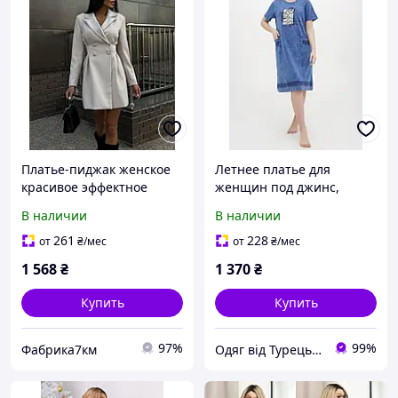
Платье-пиджак женское
Летнее платье для
красивое эффектное
женщин под джинс,
деловое короткое мини
большой размер, коттон,
В наличии
В наличии
на пуговицах на запах
Турция
размеры 42-48
261
228
от
₴
/мес
от
₴
/мес
1 568
₴
1 370
₴
Купить
Купить
97%
99%
Фабрика7км
Одяг від Турецьких виробників. Магазин Radda