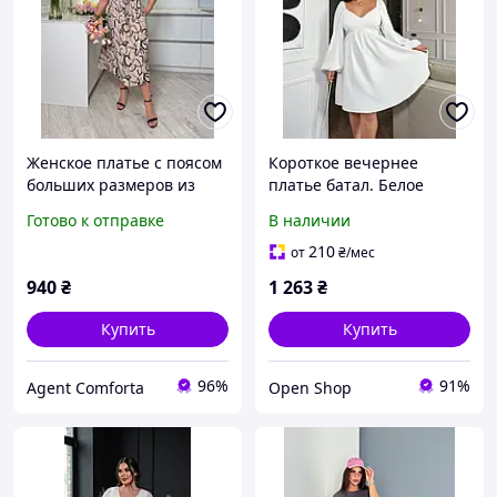
Женское платье с поясом
Короткое вечернее
больших размеров из
платье батал. Белое
софта. Размеры: 50-52;
платье на роспись
Готово к отправке
В наличии
54-56; 58-60.
большой размер,
классический крой
210
от
₴
/мес
940
₴
1 263
₴
Купить
Купить
96%
91%
Agent Comforta
Open Shop