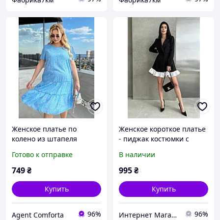
Женское платье по
Женское короткое платье
колено из штапеля
- пиджак костюмки с
больших размеров. 48-50,
белыми рюшами
Готово к отправке
В наличии
52-54, 56-58, 60-62.
Размеры 42- 48
Чёрный, розовый,
749
₴
995
₴
голубой.
Купить
Купить
96%
96%
Agent Comforta
Интернет Магазин Олеся