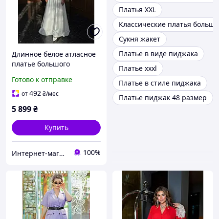
Платья XXL
Классические платья больш
Сукня жакет
Платье в виде пиджака
Длинное белое атласное
платье большого
Платье xxxl
размера, XXL, белый
Готово к отправке
Платье в стиле пиджака
492
от
₴
/мес
Платье пиджак 48 размер
5 899
₴
Купить
100%
Интернет-магазин "OnLady"