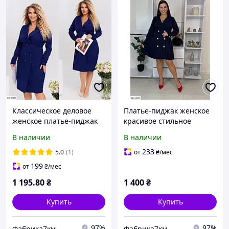
Классическое деловое
Платье-пиджак женское
женское платье-пиджак
красивое стильное
по колено на пуговицах
классическое модное на
В наличии
В наличии
приталенное больших
пуговицах больших
размеров 48-58 арт 344
размеров 48-62
233
5.0
(1)
от
₴
/мес
199
от
₴
/мес
1 195
.80
₴
1 400
₴
Купить
Купить
97%
97%
Фабрика7км
Фабрика7км