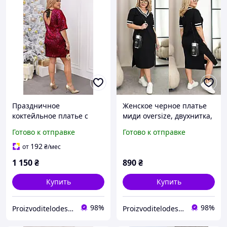
Праздничное
Женское черное платье
коктейльное платье с
миди oversize, двухнитка,
пайетками и открытой
большие размеры 48 62,
Готово к отправке
Готово к отправке
спинкой, большие
модель 049
размеры 50 60, модель
192
от
₴
/мес
8923
1 150
₴
890
₴
Купить
Купить
98%
98%
ProizvoditelodesaUA
ProizvoditelodesaUA