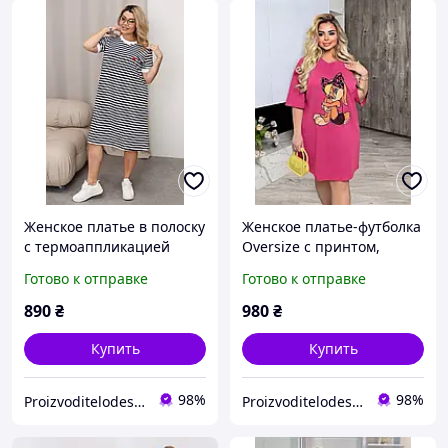
Женское платье в полоску
Женское платье-футболка
с термоаппликацией
Oversize с принтом,
сердечко, вискоза,
летнее трикотажное
Готово к отправке
Готово к отправке
большие размеры 50-62,
платье из турецкого
модель 186
кулира, большие
890
₴
980
₴
размеры 46-58, арт.944
Купить
Купить
98%
98%
ProizvoditelodesaUA
ProizvoditelodesaUA