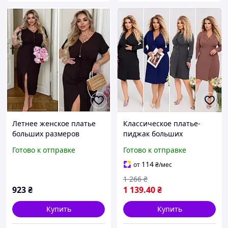
Летнее женское платье
Классическое платье-
больших размеров
пиджак больших
размеров
Готово к отправке
Готово к отправке
114
от
₴
/мес
1 266
₴
923
₴
1 139
.40
₴
Купить
Купить