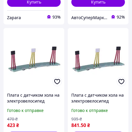
Купить
Купить
93%
92%
Zapara
АвтоСуперМаркет
Плата с датчиком хола на
Плата с датчиком хола на
электровелосипед
электровелосипед
Готово к отправке
Готово к отправке
470
₴
935
₴
423
₴
841
.50
₴