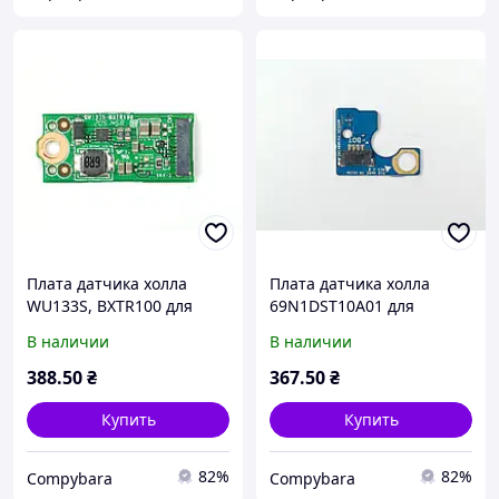
Плата датчика холла
Плата датчика холла
WU133S, BXTR100 для
69N1DST10A01 для
ноутбука Chuwi GemiBook
ноутбука Asus
В наличии
В наличии
Pro CWI528 -
Chromebook Flip
6935768753056
CM1400FXA-EC0021
388
.50
₴
367
.50
₴
4711081358053 Уценка
Купить
Купить
82%
82%
Compybara
Compybara