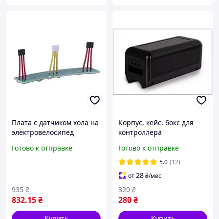
Плата с датчиком хола на
Корпус, кейс, бокс для
электровелосипед
контроллера
электровелосипеда
Готово к отправке
Готово к отправке
пластик, малый размер.
250-350W
5.0
(12)
28
от
₴
/мес
935
₴
320
₴
832
.15
₴
280
₴
Купить
Купить