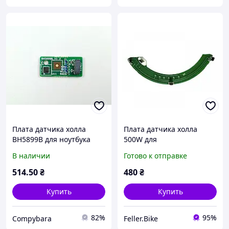
Плата датчика холла
Плата датчика холла
BH5899B для ноутбука
500W для
Lenovo IdeaPad Flex 3 CB
электровелосипеда
В наличии
Готово к отправке
11IGL05 82BB -
195042386394 Factory
514
.50
₴
480
₴
Recertified
Купить
Купить
82%
95%
Compybara
Feller.Bike