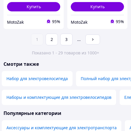
Купить
Купить
95%
95%
MotoZak
MotoZak
1
2
3
...
Показано 1 - 29 товаров из 1000+
Смотри также
Набор для электровелосипеда
Полный набор для элек
Наборы и комплектующие для электровелосипедов
Еле
Популярные категории
Аксессуары и комплектующие для электротранспорта