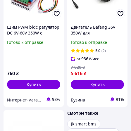
Шим PWM bldc регулятор
Двигатель Bafang 36V
DC 6V-60V 350W c
350W для
датчиком Холла
электровелосипедов и
Готово к отправке
Готово к отправке
электротранспорта
pelican
5.0
(2)
936
от
₴
/мес
7 020
₴
760
₴
5 616
₴
Купить
Купить
98%
91%
Интернет-магазин электроники
Бузина
Смотри также
Jk smart bms