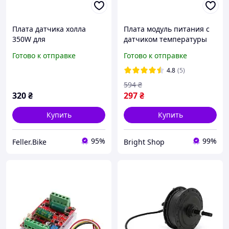
Плата датчика холла
Плата модуль питания с
350W для
датчиком температуры
электровелосипеда
22.5W QC4.0 для
Готово к отправке
Готово к отправке
powerbank быстрая
зарядка li-ion мощная
4.8
(5)
594
₴
320
₴
297
₴
Купить
Купить
95%
99%
Feller.Bike
Bright Shop