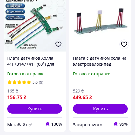
Плата датчиков Холла
Плата с датчиком хола на
41F+3147+41F (60°) для
электровелосипед
бесщеточного двигателя
Готово к отправке
Готово к отправке
BLDC
5.0
(8)
165
₴
529
₴
156
.75
₴
449
.65
₴
Купить
Купить
100%
95%
Мегабайт ✅
Закарпатмото