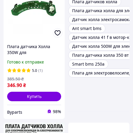
Плата датчиков холла
Плата датчика холла для эле
Датчик холла электросамока
Ant smart bms
Датчик холла 41 f в мотор-ко
Датчик холла 500W для элек
Плата датчика Холла
350W для
Плата датчика холла 350 вт 
электродвигателя,
Готово к отправке
Smart bms 250a
SAIGUAN
5.0
(1)
Плата для электровелосипед
385
.50
₴
346
.90
₴
Купить
98%
Byparts