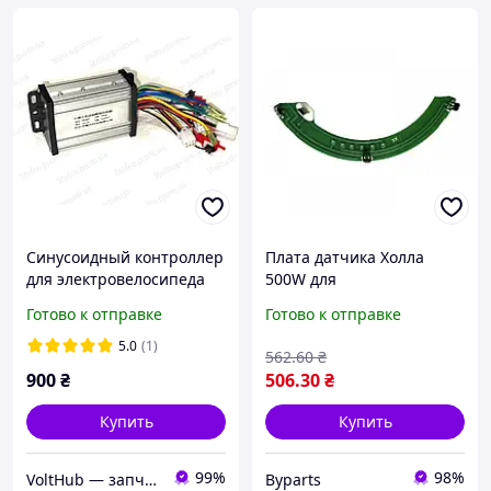
Синусоидный контроллер
Плата датчика Холла
для электровелосипеда
500W для
36V 48V 350W, BLDC
электродвигателя,
Готово к отправке
Готово к отправке
контроллер с круиз-
SAIGUAN
контролем и поддержкой
5.0
(1)
562
.60
₴
спидометра
900
₴
506
.30
₴
Купить
Купить
99%
98%
VoltHub — запчасти та комплектуючі для електротранспорту
Byparts