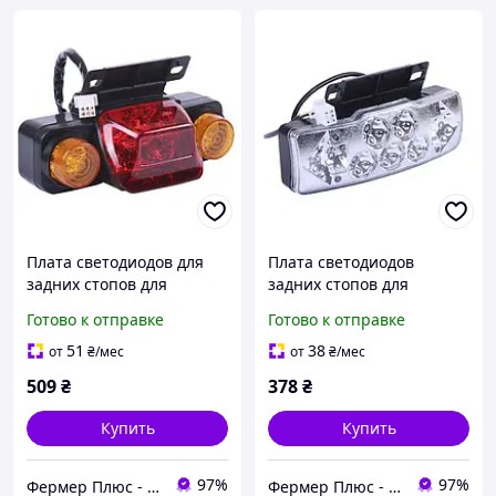
Плата светодиодов для
Плата светодиодов
задних стопов для
задних стопов для
электровелосипеда 800W
электровелосипеда 500W
Готово к отправке
Готово к отправке
51
38
от
₴
/мес
от
₴
/мес
509
₴
378
₴
Купить
Купить
97%
97%
Фермер Плюс - интернет магазин садовой техники
Фермер Плюс - интернет магазин садовой техники