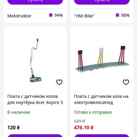
94%
98%
Mototraktor
"HM-Bike"
Плата с датчиком холла
Плата с датчиком хола на
для ноутбука Acer Aspire 5
электровелосипед
A515-41G A515-41G-T53G
В наличии
Готово к отправке
A517-51G A315-33 LS-
E892P Б/У
529
₴
120
₴
476
.10
₴