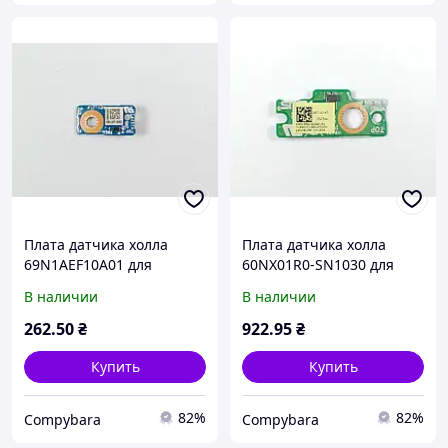
Плата датчика холла
Плата датчика холла
69N1AEF10A01 для
60NX01R0-SN1030 для
ноутбука Asus
ноутбука Asus
В наличии
В наличии
Chromebook C425T
Chromebook C523NA-
C425TA-H50013
A20071 C523N -
262
.50
₴
922
.95
₴
4718017403658 Уценка
4711081054726
Купить
Купить
82%
82%
Compybara
Compybara