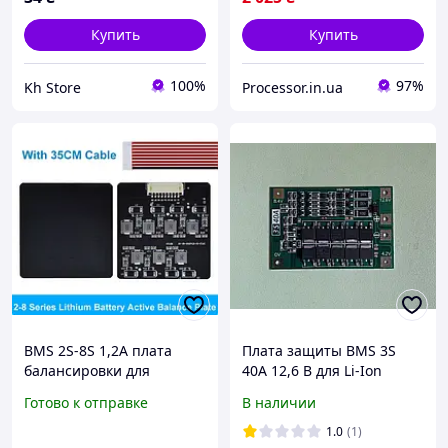
Купить
Купить
100%
97%
Kh Store
Processor.in.ua
BMS 2S-8S 1,2A плата
Плата защиты BMS 3S
балансировки для
40A 12,6 В для Li-Ion
Lifepo4, LTO, литиевых
аккумуляторов с
Готово к отправке
В наличии
аккумуляторов
балансировкой
1.0
(1)