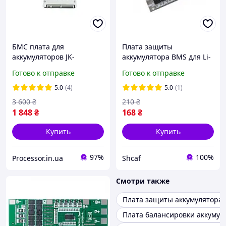
БМС плата для
Плата защиты
аккумуляторов JK-
аккумулятора BMS для Li-
BD6A24S6P 8-24S 60A 24-
Ion с балансировкой 4S
Готово к отправке
Готово к отправке
76В Li-Ion/LiFePo4/LTO
16,8V 100A
активная балансировка
5.0
(4)
5.0
(1)
0,6 А
3 600
₴
210
₴
1 848
₴
168
₴
Купить
Купить
97%
100%
Processor.in.ua
Shcaf
Смотри также
Плата защиты аккумулятора
Плата балансировки аккумул