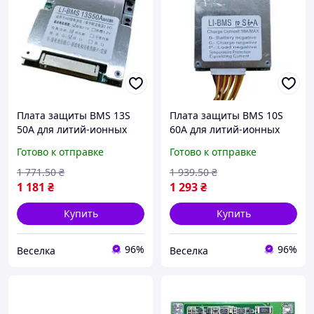
Плата защиты BMS 13S
Плата защиты BMS 10S
50А для литий-ионных
60А для литий-ионных
аккумуляторов с
аккумуляторов с
Готово к отправке
Готово к отправке
балансировкой и
балансировкой и
защитой от перезаряда
защитой от перезаряда
1 771
.50
₴
1 939
.50
₴
FLAME
FLAME
1 181
₴
1 293
₴
Купить
Купить
96%
96%
Веселка
Веселка