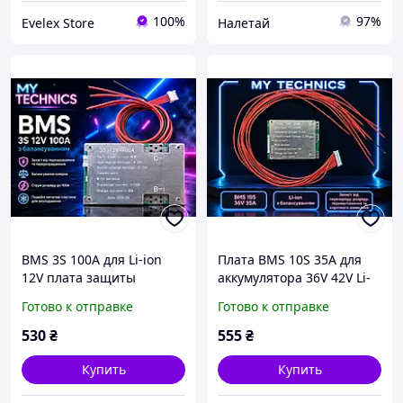
100%
97%
Evelex Store
Налетай
BMS 3S 100A для Li-ion
Плата BMS 10S 35A для
12V плата защиты
аккумулятора 36V 42V Li-
аккумулятора с
ion с балансировкой
Готово к отправке
Готово к отправке
балансировкой
530
₴
555
₴
Купить
Купить