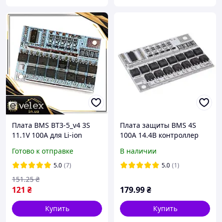
Плата BMS BT3-5_v4 3S
Плата защиты BMS 4S
11.1V 100A для Li-ion
100А 14.4В контроллер
аккумуляторов защита и
заряда-разряда
Готово к отправке
В наличии
балансировка
балансировки LiFePo4
аккумуляторов
5.0
(7)
5.0
(1)
151
.25
₴
121
₴
179
.99
₴
Купить
Купить