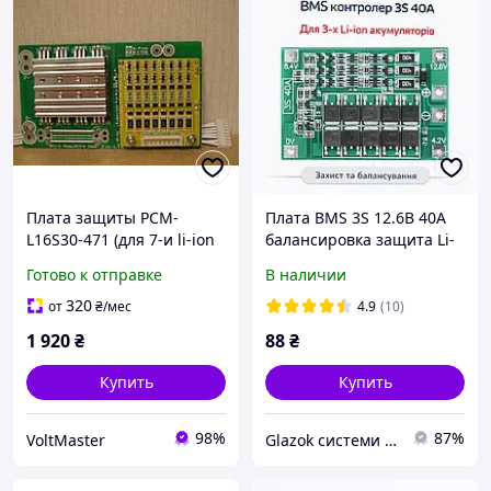
Плата защиты PCM-
Плата BMS 3S 12.6В 40А
L16S30-471 (для 7-и li-ion
балансировка защита Li-
с балансировкой)
ion аккумулятора
Готово к отправке
В наличии
контроллер заряда
разряда модуль BMS для
320
от
₴
/мес
4.9
(10)
3 аккумуляторов
1 920
₴
88
₴
Купить
Купить
98%
87%
VoltMaster
Glazok системи безпеки