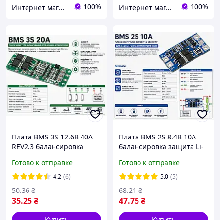
100%
100%
Интернет магазин My Technics
Интернет магазин My Technics
Плата BMS 3S 12.6В 40А
Плата BMS 2S 8.4В 10А
REV2.3 балансировка
балансировка защита Li-
защита Li-ion
ion аккумулятора
Готово к отправке
Готово к отправке
аккумулятора контроллер
контроллер заряда
заряда разряда модуль
разряда модуль для 18650
4.2
(6)
5.0
(5)
для 18650
50
.36
₴
68
.21
₴
35
.25
₴
47
.75
₴
Купить
Купить