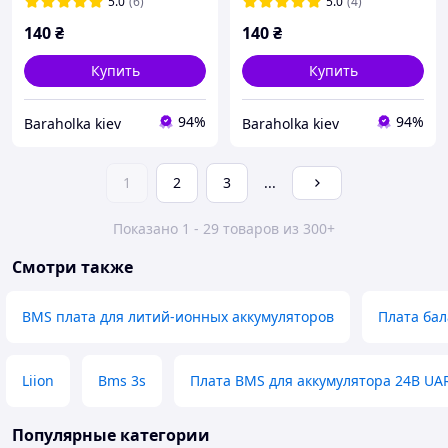
разряда) с балансировкой
5.0
(6)
5.0
(4)
140
₴
140
₴
Купить
Купить
94%
94%
Baraholka kiev
Baraholka kiev
1
2
3
...
Показано 1 - 29 товаров из 300+
Смотри также
BMS плата для литий-ионных аккумуляторов
Плата ба
Liion
Bms 3s
Плата BMS для аккумулятора 24В UA
Популярные категории