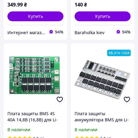
349
.99
₴
140
₴
Купить
Купить
94%
94%
Интернет магазин "E-To4Ka"
Baraholka kiev
Плата защиты BMS 4S
Плата защиты
40A 14,8В (16,8В) для Li-
аккумулятора BMS для Li-
Ion аккумуляторов
Ion с балансировкой 5S
В наличии
В наличии
(контроллер заряда/
21V 100A