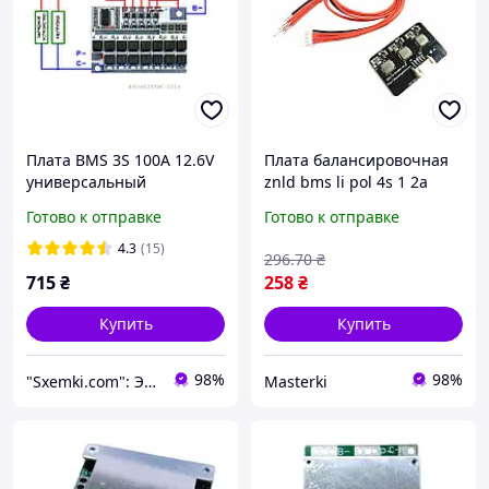
Плата BMS 3S 100А 12.6V
Плата балансировочная
универсальный
znld bms li pol 4s 1 2а
контроллер для
активная для
Готово к отправке
Готово к отправке
балансировки, защиты и
аккумуляторов
зарядки Li-ion
балансировка ячеек
4.3
(15)
296
.70
₴
аккумуляторов 18650
715
₴
258
₴
Купить
Купить
98%
98%
"Sxemki.com": Электроника, схемы, модули!
Masterki