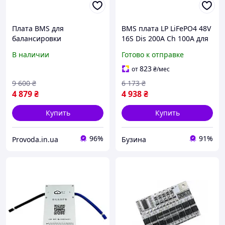
Плата BMS для
BMS плата LP LiFePO4 48V
балансировки
16S Dis 200A Ch 100A для
аккумуляторов модуль JK-
системы управления и
В наличии
Готово к отправке
B2A24S20P 8-24S 200A 24-
балансировки
76В блютуз и активная
аккумуляторов
823
от
₴
/мес
балансировка
9 600
₴
6 173
₴
4 879
₴
4 938
₴
Купить
Купить
96%
91%
Provoda.in.ua
Бузина