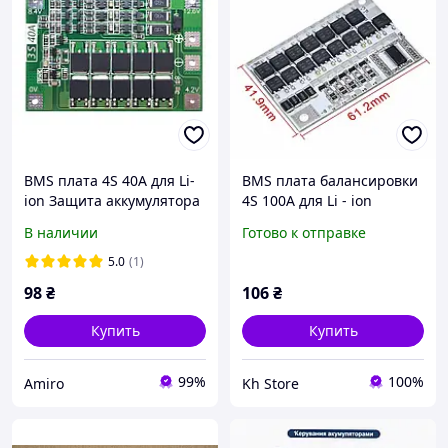
BMS плата 4S 40A для Li-
BMS плата балансировки
ion Защита аккумулятора
4S 100A для Li - ion
с балансировкой
аккумуляторов (с
В наличии
Готово к отправке
балансиром)
5.0
(1)
98
₴
106
₴
Купить
Купить
99%
100%
Amiro
Kh Store