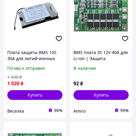
Плата защиты BMS 10S
BMS плата 3S 12V 40A для
30А для литий-ионных
Li-ion | Защита
аккумуляторов с
аккумулятора с
Готово к отправке
В наличии
балансировкой и
балансировкой
охлаждением 36В FLAME
1 530
₴
1 020
₴
92
₴
Купить
Купить
96%
99%
Веселка
Amiro