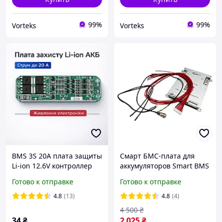
99%
99%
Vorteks
Vorteks
BMS 3S 20A плата защиты
Смарт БМС-плата для
Li-ion 12.6V контроллер
аккумуляторов Smart BMS
заряда разряда
JK-B1A8S10P 4-8S 100A 12-
Готово к отправке
Готово к отправке
балансировка для
24В Blutooth активная
аккумуляторов 18650
балансировка 1 А
4.8
(13)
4.8
(4)
модуль PCM REV2.0
4 500
₴
34
₴
2 025
₴