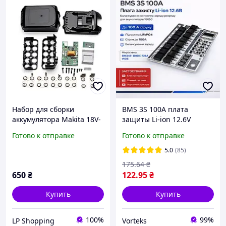
Набор для сборки
BMS 3S 100A плата
аккумулятора Makita 18V-
защиты Li-ion 12.6V
10cell-18650 Улучшен -
балансировка контроллер
Готово к отправке
Готово к отправке
Корпус батареи с
заряда разряда для
премиальной платой
аккумуляторов 18650
5.0
(85)
защиты и балансировкой
175
.64
₴
650
₴
122
.95
₴
Купить
Купить
100%
99%
LP Shopping
Vorteks