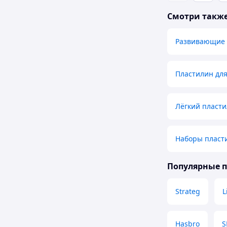
Смотри такж
Развивающие
Пластилин для
Лёгкий пласт
Наборы пласт
Популярные 
Strateg
L
Hasbro
S