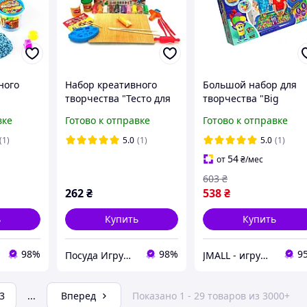
ного
Набор креативного
Большой набор для
творчества "Тесто для
творчества "Big
 песок
лепки "Master Do"
creative box" 4 в 1
вке
Готово к отправке
Готово к отправке
дре, вес
ШЕФ-ПОВАР СУШИ
Danko toys
йс,
среднее
кинетический песок
(1)
5.0
(1)
5.0
(1)
54
от
₴
/мес
603
₴
262
₴
538
₴
ь
Купить
Купить
98%
98%
9
Посуда Игрушки Канцелярия Творчество Для Всей Семьи
JMALL - игрушки и товары для детей
3
...
Вперед
Показано 1 - 29 товаров из 3000+