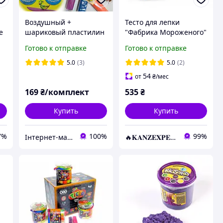
Воздушный +
Тесто для лепки
e
шариковый пластилин
"Фабрика Мороженого"
Danko Toys "AIR CLAY +
Master DO Danko Toys
Готово к отправке
Готово к отправке
ке
Bubble Clay" Neon
УКР KNZ
colors / 24 шт (12+12) /
5.0
(3)
5.0
(2)
ARBB-02-01U
54
от
₴
/мес
169
₴/комплект
535
₴
Купить
Купить
7%
100%
99%
Інтернет-магазин "МАЛЮКИ" malyshy.com.ua
🔥𝐊𝐀𝐍𝐙𝐄𝐗𝐏𝐄𝐑𝐓.com.ua🔥