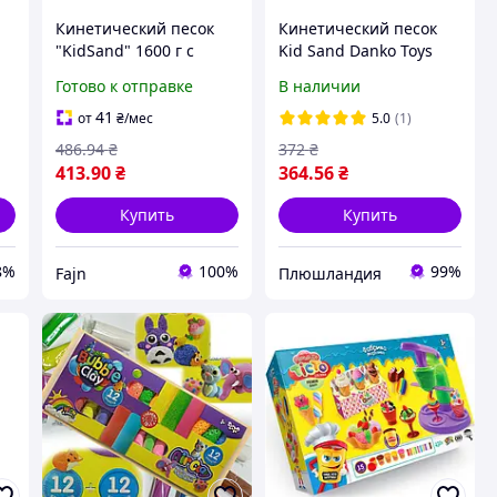
Кинетический песок
Кинетический песок
"KidSand" 1600 г с
Kid Sand Danko Toys
песочницей и насосом.
1200 г с песочницей и
Готово к отправке
В наличии
Danko Toys
формочками набор для
творчества KS-02-02U
41
от
₴
/мес
5.0
(1)
s
486
.94
₴
372
₴
413
.90
₴
364
.56
₴
Купить
Купить
8%
100%
99%
Fajn
Плюшландия