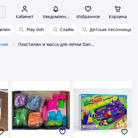
Кабинет
Уведомления
Избранное
Корзина
тилин
Play doh
Слайм
Детская песочница
ание
Пластилин и масса для лепки Danko Toys