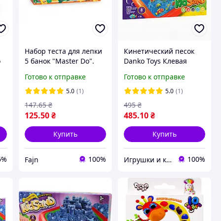
Набор теста для лепки
Кинетический песок
o
5 банок "Master Do".
Danko Toys Клевая
Danko Toys
рыбалка 1200 г набор с
Готово к отправке
Готово к отправке
y
рыбками, удочкой и
мы
песочницей, арт. KRKS-
5.0
(1)
5.0
(1)
01-01U
147
.65
₴
495
₴
125
.50
₴
485
.10
₴
Купить
Купить
6%
100%
100%
Fajn
Игрушки и канцтовары «Плюшево»