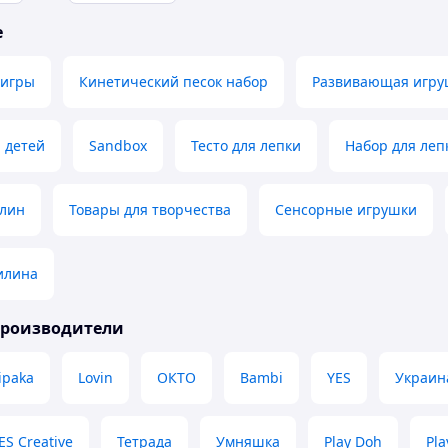
е
 игры
Кинетический песок набор
Развивающая игру
 детей
Sandbox
Тесто для лепки
Набор для леп
илин
Товары для творчества
Сенсорные игрушки
илина
производители
ipaka
Lovin
ОКТО
Bambi
YES
Украин
ES Creative
Тетрада
Умняшка
Play Doh
Pl