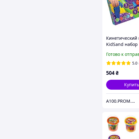
Кинетический 
KіdSand набор 
1200 г песка и
Готово к отпра
песочница
5.0
504
₴
Купит
A100.PROM.UA