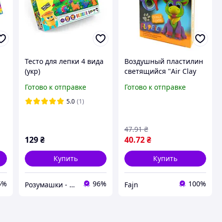
Тесто для лепки 4 вида
Воздушный пластилин
(укр)
светящийся "Air Clay
Fluoric". Danko Toys
Готово к отправке
Готово к отправке
5.0
(1)
47
.91
₴
129
₴
40
.72
₴
Купить
Купить
5%
96%
100%
Розумашки - магазин игрушек и детских товаров
Fajn