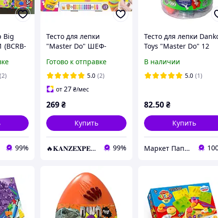
 Big
Тесто для лепки
Тесто для лепки Dank
1 (BCRB-
"Master Do" ШЕФ-
Toys "Master Do" 12
ля
ПОВАР Кондитер укр
цветов TMD-01-06
вке
Готово к отправке
В наличии
овый
TMD-10-03U KNZ
са с
(2)
5.0
(2)
5.0
(1)
27
от
₴
/мес
песок
269
₴
82
.50
₴
ь
Купить
Купить
99%
99%
10
🔥𝐊𝐀𝐍𝐙𝐄𝐗𝐏𝐄𝐑𝐓.com.ua🔥
Маркет Папір та Іграшки