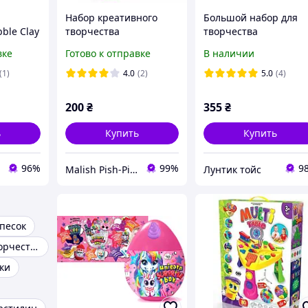
Набор креативного
Большой набор для
ble Clay
творчества
творчества
ko Toys
"Кинетический песок"
кинетический песок
вке
Готово к отправке
В наличии
Danko Toys "KidSand"
"Kid Sand",
астилин
1200 г (Зелёный)
1600г+надувная
(1)
4.0
(2)
5.0
(4)
й
песочница, Danko Toy
200
₴
355
₴
ь
Купить
Купить
96%
99%
9
Malish Pish-Pish
Лунтик тойс
песок
Наборы для творчества
ки