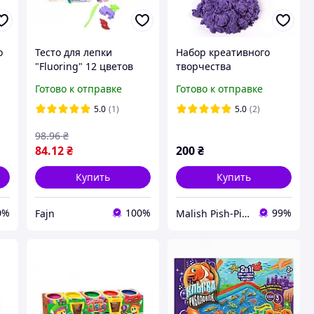
o
Тесто для лепки
Набор креативного
"Fluoring" 12 цветов
творчества
светящееся. Danko Toys
"Кинетический песок"
Готово к отправке
Готово к отправке
Danko Toys "KidSand"
1200 г (Фиолетовый)
5.0
(1)
5.0
(2)
98
.96
₴
84
.12
₴
200
₴
Купить
Купить
0%
100%
99%
Fajn
Malish Pish-Pish