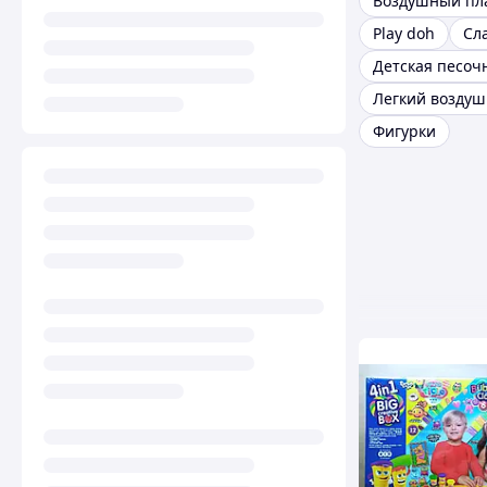
Воздушный пл
Play doh
Сл
Детская песоч
Фигурки