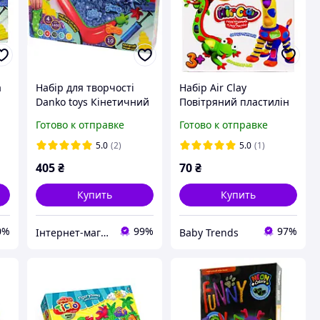
а
Набір для творчості
Набір Air Clay
Danko toys Кінетичний
Повітряний пластилін
пісок KidSand 1600г +
10 кольорів
Готово к отправке
Готово к отправке
и
пісочниця (Укр) (KS-02-
українською
01U)
5.0
(2)
5.0
(1)
405
₴
70
₴
Купить
Купить
0%
99%
97%
Інтернет-магазин "Гармонія"
Baby Trends