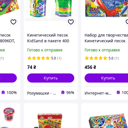
песок
Кинетический песок
Набор для творчеств
8096DT,
KidSand в пакете 400
Кинетический песок
гр Danko Toys KS-03-03
"KidSand", 1600 г,
вке
Готово к отправке
Готово к отправке
волшебный песок
песочница, формочк
креативное детское
(1)
5.0
(1)
5.0
(1)
творчество
74
₴
456
₴
ь
Купить
Купить
100%
96%
10
Розумашки - магазин игрушек и детских товаров
Интернет-магазин TipTopToys