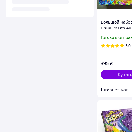
Большой набор
Creative Box 4в
01-01U) тесто д
Готово к отпра
лепки, шарик
пластилин, мас
5.0
блестками,
кинетический 
395
₴
Купит
Інтернет-магазин "Гармонія"