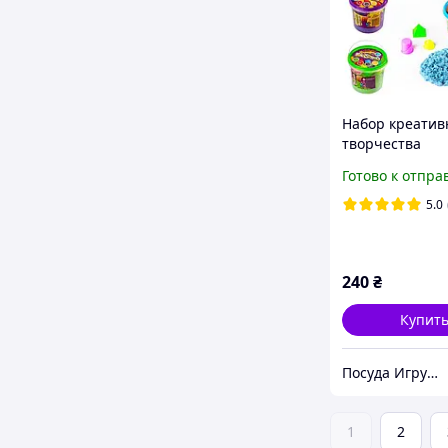
Набор креатив
творчества
"Кинетический
Готово к отпра
"KidSand" в ве
1000г, Данко То
5.0
разные цвета.
240
₴
Купит
Посуда Игрушки Канцелярия Творчество Для Всей Семьи
1
2