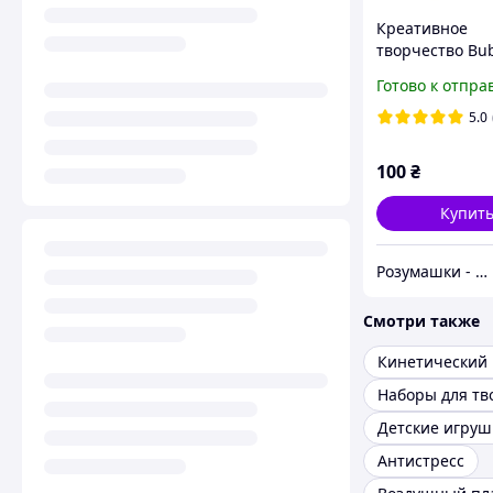
Креативное
творчество Bub
BBC-05-01U Dan
Готово к отпра
набор 14 шт
шариковый пл
5.0
лепка для дете
100
₴
Купит
Розумашки - магазин игрушек и детских товаров
Смотри также
Кинетический 
Детские игруш
Антистресс