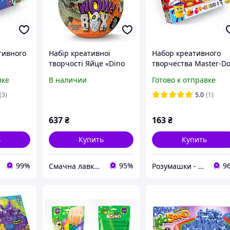
тивного
Набір креативної
Набор креативного
творчості Яйце «Dino
творчества Master-D
 песок"
WOW Box», українська,
Шеф-Повар Тратория
вке
В наличии
Готово к отправке
+ 10
38*25см
TMD-17-04U Danko To
тесто для лепки фор
(3)
5.0
(1)
для детей
637
₴
163
₴
ь
Купить
Купить
99%
95%
9
Смачна лавка Продукти харчування та товари для дітей.
Розумашки - магазин игрушек и детских товаров