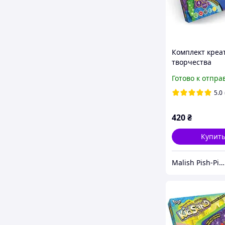
Комплект креа
творчества
"Кинетический
Готово к отпра
KidSand, 1600г 
формочек
5.0
420
₴
Купит
Malish Pish-Pish