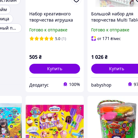
астилин
айм
Набор креативного
Большой набор для
ница
творчества игрушка
творчества Multi Tabl
яйцо-сюрприз "Unicorn
Артикул MTB-01-01
Легкий воздушный пластилин
Готово к отправке
Готово к отправке
Surprise Box" USB-01-
Супер цена Українсь
01U DANKO
Виробництво ЯКІСТЬ
171
5.0
(1)
от
₴
/мес
505
₴
1 026
₴
Купить
Купить
100%
9
Деодатус
babyshop