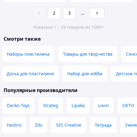
1
2
3
...
Показано 1 - 29 товаров из 1000+
Смотри также
Наборы пластилина
Товары для творчества
Сенс
Доска для пластилина
Набор для хобби
Детское т
Популярные производители
Danko Toys
Strateg
Lipaka
Lovin
ОКТО
Hasbro
Zibi
SES Creative
Тетрада
Умня