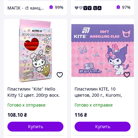
99%
97%
МАГІК - 🎨 канцтовари, іграшки, подарунки 🎨
💙💛🆅🆅.🆄🅰
Пластилин "Kite" Hello
Пластилин KITE, 10
Kitty 12 цвет. 200гр воск.
цветов, 200 г., Kuromi,
№HK23-086(60)
восковой, (HK24-084)
Готово к отправке
Готово к отправке
108
.10
₴
116
₴
Купить
Купить