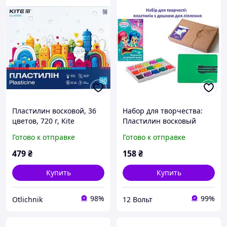
Пластилин восковой, 36
Набор для творчества:
цветов, 720 г, Kite
Пластилин восковый
"Classic" K-078
"Kite" 15 цветов 225гр и
Готово к отправке
Готово к отправке
доска для лепки.--PLD81
479
₴
158
₴
Купить
Купить
98%
99%
Otlichnik
12 Вольт