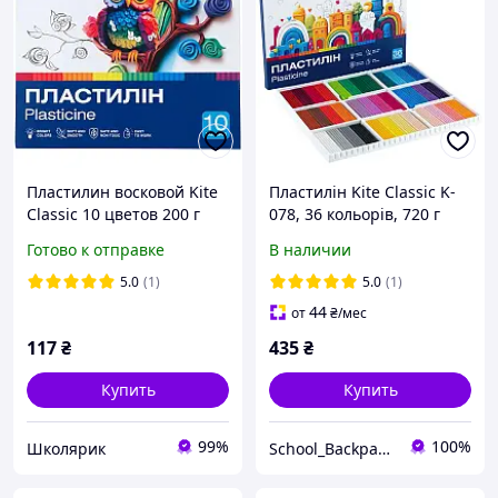
Пластилин восковой Kite
Пластилін Kite Classic K-
Classic 10 цветов 200 г
078, 36 кольорів, 720 г
Готово к отправке
В наличии
5.0
(1)
5.0
(1)
44
от
₴
/мес
117
₴
435
₴
Купить
Купить
99%
100%
Школярик
School_Backpacks