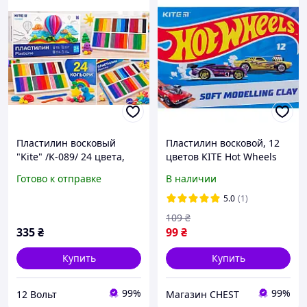
Пластилин восковый
Пластилин восковой, 12
"Kite" /K-089/ 24 цвета,
цветов KITE Hot Wheels
480г. Classic (67731)
HW23-1086
Готово к отправке
В наличии
5.0
(1)
109
₴
335
₴
99
₴
Купить
Купить
99%
99%
12 Вольт
Магазин CHEST