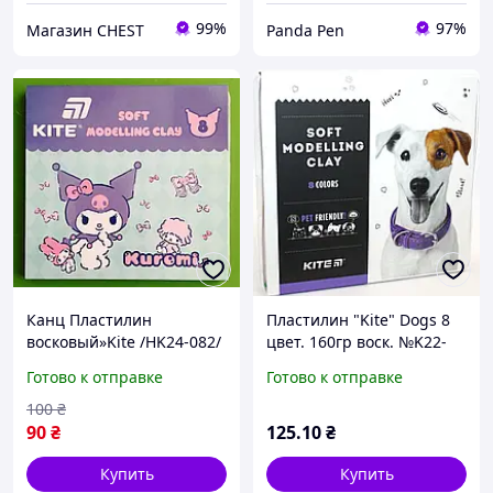
99%
97%
Магазин CHEST
Panda Pen
Канц Пластилин
Пластилин "Kite" Dogs 8
восковый»Kite /HK24-082/
цвет. 160гр воск. №K22-
8 цветов, 160 г. Kuromi
082(60)
Готово к отправке
Готово к отправке
(1/60)
100
₴
90
₴
125
.10
₴
Купить
Купить