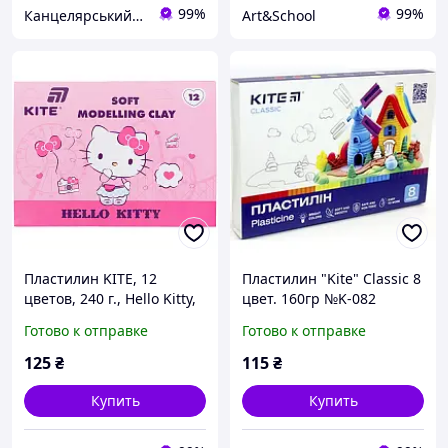
99%
99%
Канцелярський Сад - 🍀 територія вдалих покупок! 🍀
Art&School
Пластилин KITE, 12
Пластилин "Kite" Classic 8
цветов, 240 г., Hello Kitty,
цвет. 160гр №K-082
восковой, (HK25-1086)
Готово к отправке
Готово к отправке
125
₴
115
₴
Купить
Купить