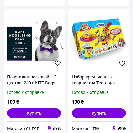
Пластилин восковой, 12
Набор креативного
цветов, 240 г KITE Dogs
творчества Тесто для
K22-1086
лепки Master Do ШЕФ-
Готово к отправке
Готово к отправке
ПОВАР Пицца средняя,
Danko Toys
109
₴
190
₴
Купить
Купить
99%
99%
Магазин CHEST
Магазин "ГРАНДіК"