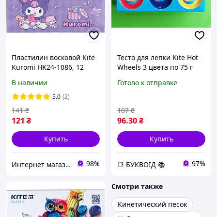
Пластилин восковой Kite
Тесто для лепки Kite Hot
Kuromi HK24-1086, 12
Wheels 3 цвета по 75 г
цветов, 240 г
В наличии
Готово к отправке
5.0
(2)
141
₴
107
₴
121
₴
96
.30
₴
Купить
Купить
98%
97%
Интернет магазин Dolli
📑 БУКВОЇД 📚
Смотри также
Кинетический песок