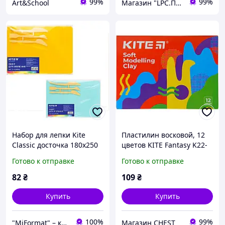
99%
99%
Art&School
Магазин "LPC.Полиграфия"
Набор для лепки Kite
Пластилин восковой, 12
Classic досточка 180х250
цветов KITE Fantasy K22-
мм + 3 стека, желтый
1086-2
Готово к отправке
Готово к отправке
Доска для пластилина
82
₴
109
₴
Купить
Купить
100%
99%
"MiFormat" – канцелярия для офиса и школы, упаковочные материалы!
Магазин CHEST