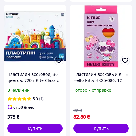
Пластилин восковой, 36
Пластилин восковый KITE
цветов, 720 г Kite Classic
Hello Kitty HK25-086, 12
K-078
цветов, 200 г
В наличии
Готово к отправке
5.0
(1)
38
от
₴
/мес
92
₴
375
₴
82
.80
₴
Купить
Купить