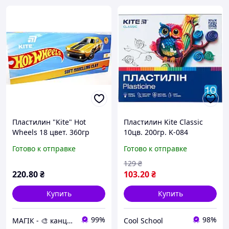
Пластилин "Kite" Hot
Пластилин Kite Classic
Wheels 18 цвет. 360гр
10цв. 200гр. K-084
воск. №HW25-085(32)
Готово к отправке
Готово к отправке
129
₴
220
.80
₴
103
.20
₴
Купить
Купить
99%
98%
МАГІК - 🎨 канцтовари, іграшки, подарунки 🎨
Cool School