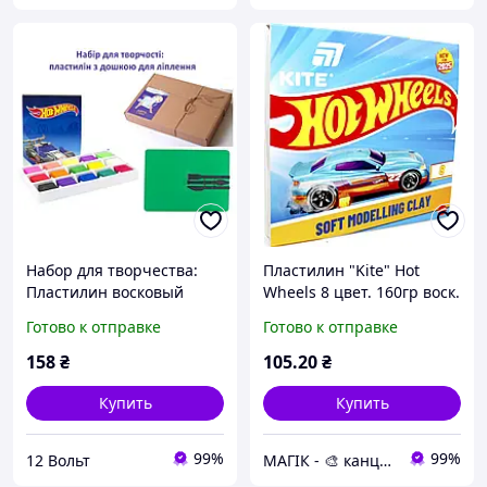
Набор для творчества:
Пластилин "Kite" Hot
Пластилин восковый
Wheels 8 цвет. 160гр воск.
"Kite" 15 цветов 225гр и
№HW25-082(60)
Готово к отправке
Готово к отправке
доска для лепки.--PLD80
158
₴
105
.20
₴
Купить
Купить
99%
99%
12 Вольт
МАГІК - 🎨 канцтовари, іграшки, подарунки 🎨