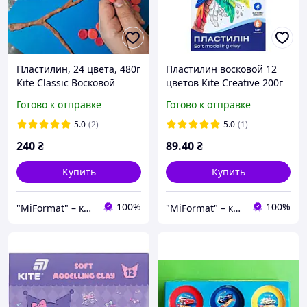
Пластилин, 24 цвета, 480г
Пластилин восковой 12
Kite Classic Восковой
цветов Kite Creative 200г
пластилин для детей
Восковой пластилин для
Готово к отправке
Готово к отправке
Пластилин для
лепки Мягкий пластилин
творчества
для детей
5.0
(2)
5.0
(1)
240
₴
89
.40
₴
Купить
Купить
100%
100%
"MiFormat" – канцелярия для офиса и школы, упаковочные материалы!
"MiFormat" – канцелярия для офиса и школы, упаковочные материалы!