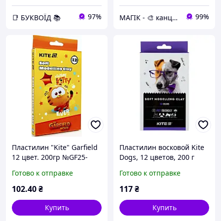
97%
99%
📑 БУКВОЇД 📚
МАГІК - 🎨 канцтовари, іграшки, подарунки 🎨
Пластилин "Kite" Garfield
Пластилин восковой Kite
12 цвет. 200гр №GF25-
Dogs, 12 цветов, 200 г
086(30)(60)
(K22-086)
Готово к отправке
Готово к отправке
102
.40
₴
117
₴
Купить
Купить