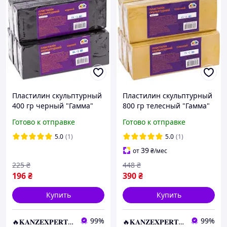
Пластилин скульптурный
Пластилин скульптурный
400 гр черный "Гамма"
800 гр телесный "Гамма"
KNZ
KNZ
Готово к отправке
Готово к отправке
5.0
(1)
5.0
(1)
39
от
₴
/мес
225
₴
448
₴
196
₴
390
₴
Купить
Купить
99%
99%
🔥𝐊𝐀𝐍𝐙𝐄𝐗𝐏𝐄𝐑𝐓.com.ua🔥
🔥𝐊𝐀𝐍𝐙𝐄𝐗𝐏𝐄𝐑𝐓.com.ua🔥