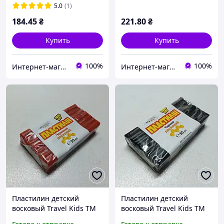
5.0
(1)
184
.45
₴
221
.80
₴
Купить
Купить
100%
100%
Интернет-магазин NikopoL - канцтовары для школы и офиса
Интернет-магазин NikopoL - канцтовары для школы и офиса
Пластилин детский
Пластилин детский
восковый Travel Kids ТМ
восковый Travel Kids ТМ
Гамма / красный / 30г /
Гамма / черный / 30г /