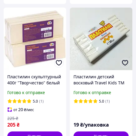
Пластилин скульптурный
Пластилин детский
400г "Творчество" белый
восковый Travel Kids ТМ
"Гамма" KNZ
Гамма / Белый / 30г /
Готово к отправке
Готово к отправке
поштучно
5.0
(1)
5.0
(1)
20
от
₴
/мес
225
₴
205
₴
19
₴/упаковка