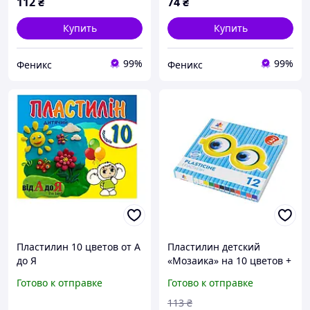
112
₴
74
₴
Купить
Купить
99%
99%
Феникс
Феникс
Пластилин 10 цветов от А
Пластилин детский
до Я
«Мозаика» на 10 цветов +
2 белых 120 г, Гамма
Готово к отправке
Готово к отправке
113
₴