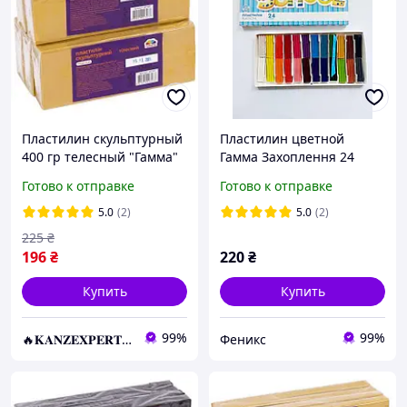
Пластилин скульптурный
Пластилин цветной
400 гр телесный "Гамма"
Гамма Захоплення 24
KNZ
цвета
Готово к отправке
Готово к отправке
5.0
(2)
5.0
(2)
225
₴
196
₴
220
₴
Купить
Купить
99%
99%
🔥𝐊𝐀𝐍𝐙𝐄𝐗𝐏𝐄𝐑𝐓.com.ua🔥
Феникс