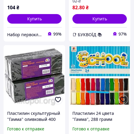
92
₴
104
₴
82
.80
₴
Купить
Купить
99%
97%
Набор первоклассника
📑 БУКВОЇД 📚
Пластилин скульптурный
Пластилин 24 цвета
"Гамма" оливковый 400
"Гамма", 288 грамм
грамм
Готово к отправке
Готово к отправке