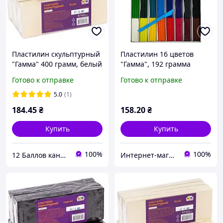
Пластилин скульптурный
Пластилин 16 цветов
"Гамма" 400 грамм, белый
"Гамма", 192 грамма
Готово к отправке
Готово к отправке
5.0
(1)
184
.45
₴
158
.20
₴
Купить
Купить
100%
100%
12 Баллов канцтовары оптом и в розницу
Интернет-магазин NikopoL - канцтовары для школы и офиса