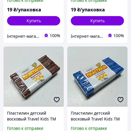
Готово к отправке
Готово к отправке
поштучно
поштучно
19
₴/упаковка
19
₴/упаковка
Купить
Купить
100%
100%
Інтернет-магазин "МАЛЮКИ" malyshy.com.ua
Інтернет-магазин "МАЛЮКИ" malyshy.com.ua
Пластилин детский
Пластилин детский
восковый Travel Kids ТМ
восковый Travel Kids ТМ
Гамма / Коричневый / 30г
Гамма / Голубой / 30г /
Готово к отправке
Готово к отправке
/ поштучно
поштучно