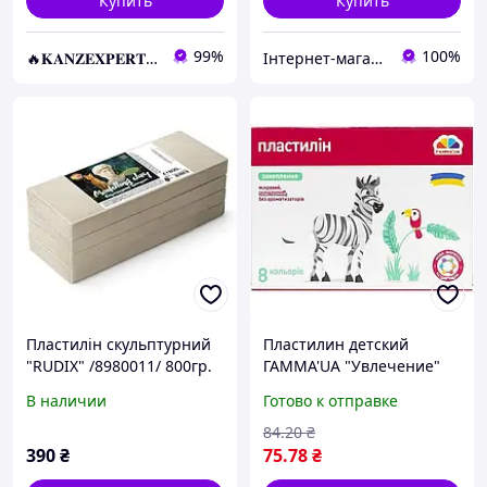
Купить
Купить
99%
100%
🔥𝐊𝐀𝐍𝐙𝐄𝐗𝐏𝐄𝐑𝐓.com.ua🔥
Інтернет-магазин "МАЛЮКИ" malyshy.com.ua
Пластилін скульптурний
Пластилин детский
"RUDIX" /8980011/ 800гр.
ГАММА'UA "Увлечение"
128 г, 8 цветов + стек,
В наличии
Готово к отправке
200310
84
.20
₴
390
₴
75
.78
₴