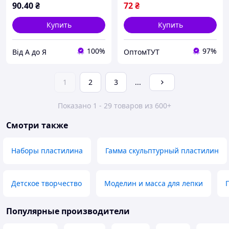
90
.40
₴
72
₴
Купить
Купить
100%
97%
Від А до Я
ОптомТУТ
1
2
3
...
Показано 1 - 29 товаров из 600+
Смотри также
Наборы пластилина
Гамма скульптурный пластилин
Детское творчество
Моделин и масса для лепки
Популярные производители