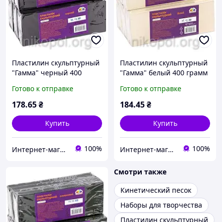
Пластилин скульптурный
Пластилин скульптурный
"Гамма" черный 400
"Гамма" белый 400 грамм
грамм
Готово к отправке
Готово к отправке
178
.65
₴
184
.45
₴
Купить
Купить
100%
100%
Интернет-магазин NikopoL - канцтовары для школы и офиса
Интернет-магазин NikopoL - канцтовары для школы и офиса
Смотри также
Кинетический песок
Наборы для творчества
Пластилин скульптурный