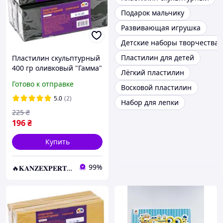
Подарок мальчику
Развивающая игрушка
Детские наборы творчества
Пластилин для детей
Пластилин скульптурный
400 гр оливковый "Гамма"
Лёгкий пластилин
KNZ
Готово к отправке
Восковой пластилин
5.0
(2)
Набор для лепки
225
₴
196
₴
Купить
99%
🔥𝐊𝐀𝐍𝐙𝐄𝐗𝐏𝐄𝐑𝐓.com.ua🔥