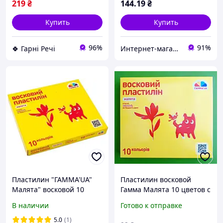
219
₴
144
.19
₴
Купить
Купить
96%
91%
🍀 Гарні Речі
Интернет-магазин Хеппи Маркет
Пластилин "ГАММА'UA"
Пластилин восковой
Малята" восковой 10
Гамма Малята 10 цветов с
цветов + стек /100304/120
инструментом 120 г
В наличии
Готово к отправке
гр--PL73
5.0
(1)