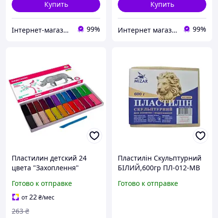
Купить
Купить
99%
99%
Інтернет-магазин kanctovarividnataly
Интернет магазин ТерЛайн
Пластилин детский 24
Пластилін Скульптурний
цвета "Захоплення"
БІЛИЙ,600гр ПЛ-012-МВ
200316 G-Rich
Готово к отправке
Готово к отправке
22
от
₴
/мес
263
₴