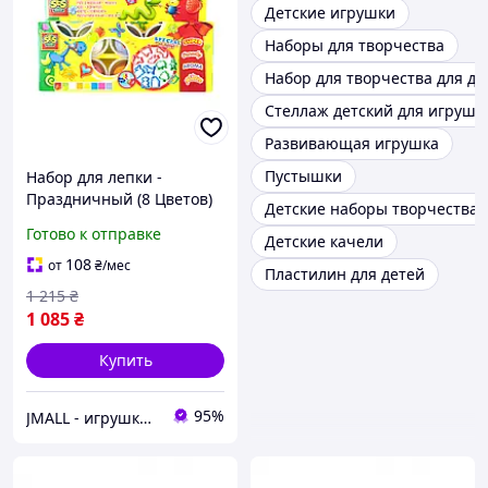
Детские игрушки
Наборы для творчества
Набор для творчества для де
Стеллаж детский для игруше
Развивающая игрушка
Пустышки
Набор для лепки -
Праздничный (8 Цветов)
Детские наборы творчества
Готово к отправке
Детские качели
108
от
₴
/мес
Пластилин для детей
1 215
₴
1 085
₴
Купить
95%
JMALL - игрушки и товары для детей