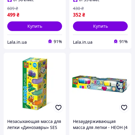
609
₴
430
₴
499
₴
352
₴
Купить
Купить
91%
91%
Lala.in.ua
Lala.in.ua
Незасыхающая масса для
Незаудерживающая
лепки «Динозавры» SES
масса для лепки - НЕОН (4
Creative 00812S серии
цвета, в пластиковых