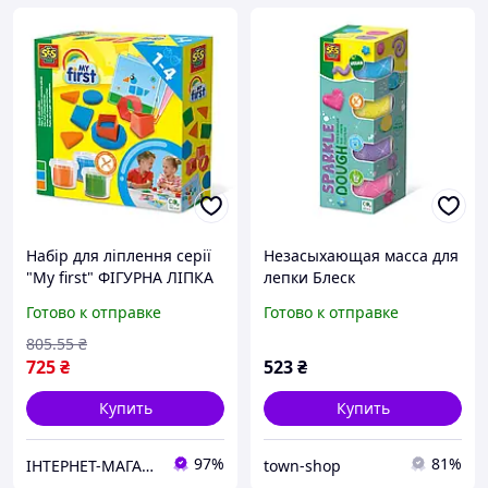
Набір для ліплення серії
Незасыхающая масса для
"My first" ФІГУРНА ЛІПКА
лепки Блеск
Готово к отправке
Готово к отправке
805
.55
₴
725
₴
523
₴
Купить
Купить
97%
81%
ІНТЕРНЕТ-МАГАЗИН "КНОПКА"
town-shop