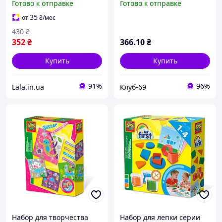
Готово к отправке
Готово к отправке
«FunDo» 4 цвета,
баночках) KLB
Lala.in.ua
35
от
₴
/мес
430
₴
352
₴
366
.10
₴
Купить
Купить
91%
96%
Lala.in.ua
Клуб-69
Набор для творчества
Набор для лепки серии