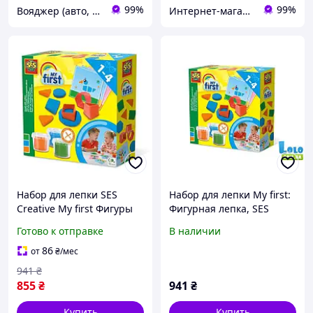
99%
99%
Вояджер (авто, туризм, спорт)
Интернет-магазин "IRISHOP.COM.UA"
Набор для лепки SES
Набор для лепки My first:
Creative My first Фигуры
Фигурная лепка, SES
(14433S) 1
Creative (138469)
Готово к отправке
В наличии
86
от
₴
/мес
941
₴
855
₴
941
₴
Купить
Купить