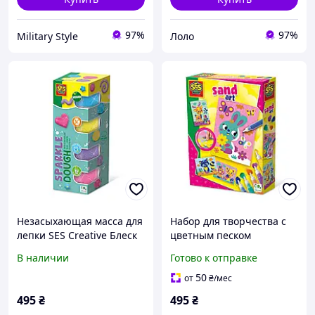
97%
97%
Military Style
Лоло
Незасыхающая масса для
Набор для творчества с
лепки SES Creative Блеск
цветным песком
ЛИСОВЫЕ ТВАРИНЫ
В наличии
Готово к отправке
50
от
₴
/мес
495
₴
495
₴