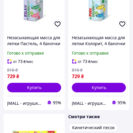
Незасыхающая масса для
Незасыхающая масса для
лепки Пастель, 4 баночки
лепки Колорит, 4 баночки
Готово к отправке
Готово к отправке
73
73
от
₴
/мес
от
₴
/мес
816
₴
816
₴
729
₴
729
₴
Купить
Купить
95%
95%
JMALL - игрушки и товары для детей
JMALL - игрушки и товары для детей
Смотри также
Кинетический песок