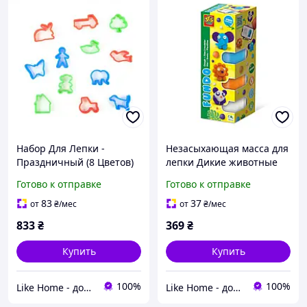
Набор Для Лепки -
Незасыхающая масса для
Праздничный (8 Цветов)
лепки Дикие животные
Готово к отправке
Готово к отправке
83
37
от
₴
/мес
от
₴
/мес
833
₴
369
₴
Купить
Купить
100%
100%
Like Home - домашний уют для всей семьи. Будьте как дома 🤗
Like Home - домашний уют для всей семьи. Будьте как дома 🤗