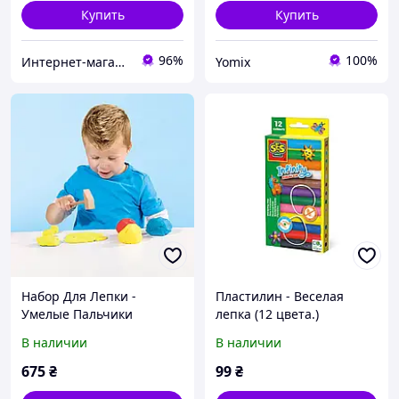
Купить
Купить
96%
100%
Интернет-магазин "NOWA" - товары для всей семьи!
Yomix
Набор Для Лепки -
Пластилин - Веселая
Умелые Пальчики
лепка (12 цвета.)
В наличии
В наличии
675
₴
99
₴