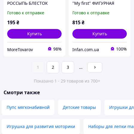
РОССЫПЬ БЛЕСТОК
"My first" ФИГУРНАЯ
ЛИПКА SES Creative
Готово к отправке
Готово к отправке
14433S
195
₴
815
₴
Купить
Купить
98%
100%
MoreTovarov
Infan.com.ua
1
2
3
...
Показано 1 - 29 товаров из 700+
Смотри также
Пупс мягконабивной
Детские товары
Игрушки дл
Игрушка для развития моторики
Наборы для лепки ma