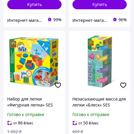
Купить
Купить
99%
96%
Интернет-магазин "Domax"
Интернет-магазин "NOWA" - товары для всей семьи!
Набор для лепки
Незасыхающая масса для
«Фигурная лепка» SES
лепки «Блеск» SES
Creative 14433S серии
Creative 00515S серии
Готово к отправке
Готово к отправке
«My first», Lala.in.ua
«Feel good dough» 4
цвета, Lala.in.ua
86
50
от
₴
/мес
от
₴
/мес
1 052
₴
609
₴