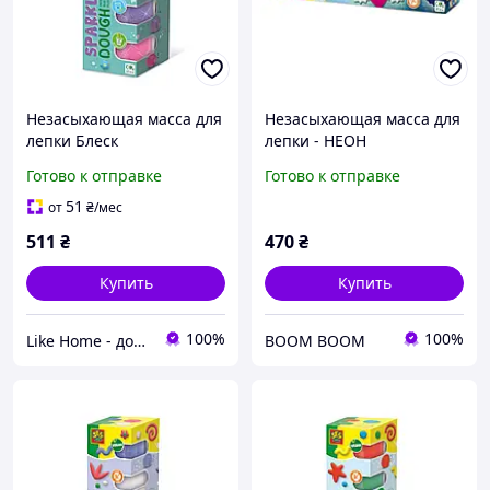
Незасыхающая масса для
Незасыхающая масса для
лепки Блеск
лепки - НЕОН
Готово к отправке
Готово к отправке
51
от
₴
/мес
511
₴
470
₴
Купить
Купить
100%
100%
Like Home - домашний уют для всей семьи. Будьте как дома 🤗
BOOM BOOM