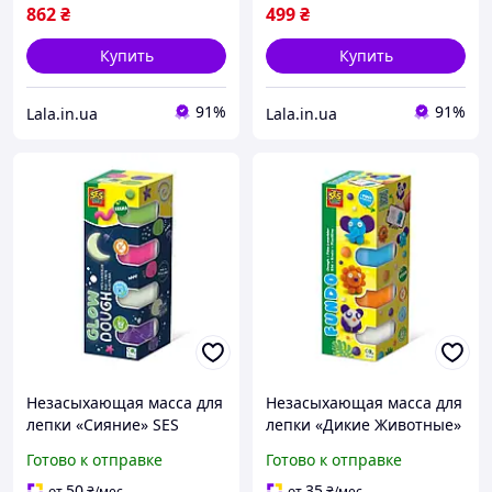
862
₴
499
₴
Купить
Купить
91%
91%
Lala.in.ua
Lala.in.ua
Незасыхающая масса для
Незасыхающая масса для
лепки «Сияние» SES
лепки «Дикие Животные»
Creative 00516S серии
SES Creative 00813S серии
Готово к отправке
Готово к отправке
«Feel good dough» 4
«FunDo» 4 цвета,
цвета, Lala.in.ua
Lala.in.ua
50
35
от
₴
/мес
от
₴
/мес