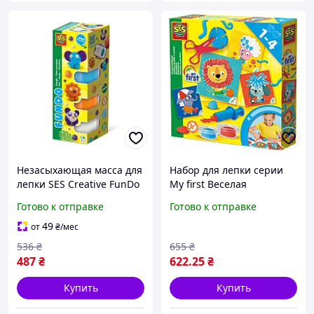
Незасыхающая масса для
Набор для лепки серии
лепки SES Creative FunDo
My first Веселая
Дикие зверята (00813S)
Парикмахерская 14407S
Готово к отправке
Готово к отправке
0081-VO
ish
49
от
₴
/мес
536
₴
655
₴
487
₴
622
.25
₴
Купить
Купить