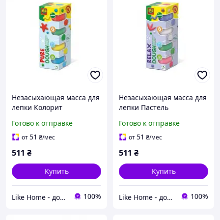
Незасыхающая масса для
Незасыхающая масса для
лепки Колорит
лепки Пастель
Готово к отправке
Готово к отправке
51
51
от
₴
/мес
от
₴
/мес
511
₴
511
₴
Купить
Купить
100%
100%
Like Home - домашний уют для всей семьи. Будьте как дома 🤗
Like Home - домашний уют для всей семьи. Будьте как дома 🤗