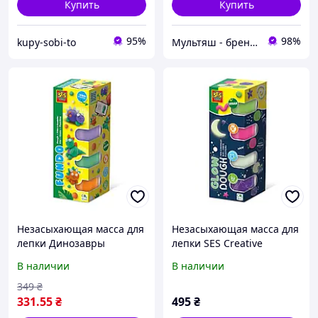
Купить
Купить
95%
98%
kupy-sobi-to
Мультяш - брендові дитячі іграшки
Незасыхающая масса для
Незасыхающая масса для
лепки Динозавры
лепки SES Creative
Сияние
В наличии
В наличии
349
₴
331
.55
₴
495
₴