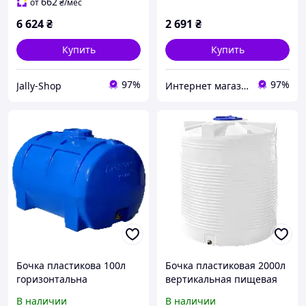
662
от
₴
/мес
6 624
₴
2 691
₴
Купить
Купить
97%
97%
Jally-Shop
Интернет магазин Rombi
Бочка пластикова 100л
Бочка пластиковая 2000л
горизонтальна
вертикальная пищевая
двошарова харчова Рото
Рото Европласт
В наличии
В наличии