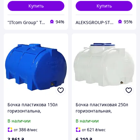
Купить
Купить
94%
95%
"ITcom Group" Technology Distribution
ALEKSGROUP-STORE
Бочка пластикова 150л
Бочка пластиковая 250л
горизонтальна,
горизонтальная,
двошарова, харчова Рото
пищевая Рото Европласт
В наличии
В наличии
Європласт
386
621
от
₴
/мес
от
₴
/мес
3 861
₴
6 210
₴