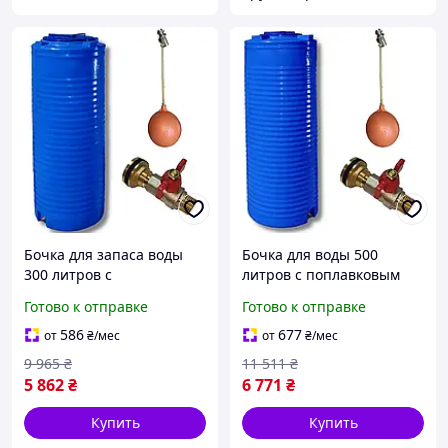
Бочка для запаса воды
Бочка для воды 500
300 литров с
литров с поплавковым
поплавковым клапаном и
клапаном и сливным
Готово к отправке
Готово к отправке
сливным краном
краном пищевая синяя
пищевой синий MK-18839
MK-18843
586
677
от
₴
/мес
от
₴
/мес
9 965
₴
11 511
₴
5 862
₴
6 771
₴
Купить
Купить