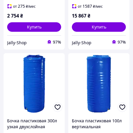
Європласт
275
1587
от
₴
/мес
от
₴
/мес
2 754
₴
15 867
₴
Купить
Купить
97%
97%
Jally-Shop
Jally-Shop
Бочка пластиковая 300л
Бочка пластиковая 100л
узкая двухслойная
вертикальная
пищевая Рото Европласт
двухслойная пищевая