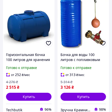
Горизонтальная бочка
Бочка для воды 100
100 литров для хранения
литров с поплавковым
воды и пищевых
клапаном и сливным
Готово к отправке
Готово к отправке
продуктов синяя BT-18825
краном пищевая синяя
MK-18833
252
313
от
₴
/мес
от
₴
/мес
4 276
₴
5 314
₴
2 515
₴
3 126
₴
Купить
Купить
96%
98%
Techbutik
Зручна Крамниця