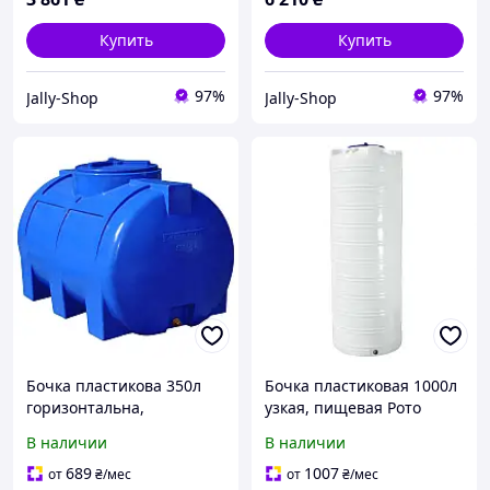
Купить
Купить
97%
97%
Jally-Shop
Jally-Shop
Бочка пластикова 350л
Бочка пластиковая 1000л
горизонтальна,
узкая, пищевая Рото
двошарова, харчова Рото
Европласт
В наличии
В наличии
Європласт
689
1007
от
₴
/мес
от
₴
/мес