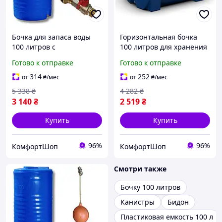
Бочка для запаса воды
Горизонтальная бочка
100 литров с
100 литров для хранения
автоматическим
воды и пищевых
Готово к отправке
Готово к отправке
наполнением и сливным
продуктов синяя FK-17417
краном пищевой синяя
314
252
от
₴
/мес
от
₴
/мес
FK-17383
5 338
₴
4 282
₴
3 140
₴
2 519
₴
Купить
Купить
96%
96%
КомфортШоп
КомфортШоп
Смотри также
Бочку 100 литров
Канистры
Бидон
Пластиковая емкость 100 л