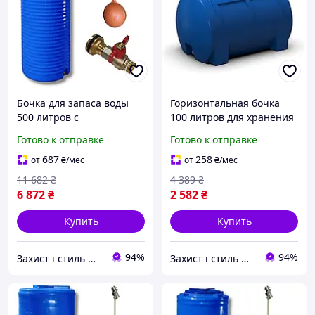
Бочка для запаса воды
Горизонтальная бочка
500 литров с
100 литров для хранения
поплавковым клапаном и
воды и пищевых
Готово к отправке
Готово к отправке
латунным краном
продуктов синяя MC-
пищевая с
10471
687
258
от
₴
/мес
от
₴
/мес
автоматическим
11 682
₴
4 389
₴
наполнением MC-10447
6 872
₴
2 582
₴
Купить
Купить
94%
94%
Захист і стиль — в одному магазині
Захист і стиль — в одному магазині