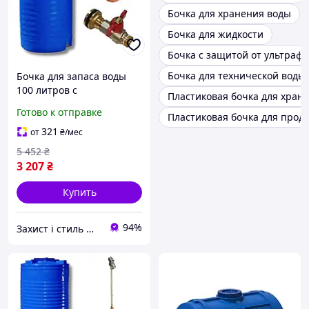
Бочка для хранения воды
Бочка для жидкости
Бочка с защитой от ультраф
Бочка для технической воды
Бочка для запаса воды
100 литров с
Пластиковая бочка для хран
поплавковым клапаном и
Готово к отправке
Пластиковая бочка для проду
сливным краном
пищевая синяя MC-10437
321
от
₴
/мес
5 452
₴
3 207
₴
Купить
94%
Захист і стиль — в одному магазині