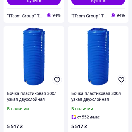
Купить
Купить
94%
94%
"ITcom Group" Technology Distribution
"ITcom Group" Technology Distribution
Бочка пластиковая 300л
Бочка пластиковая 300л
узкая двухслойная
узкая двухслойная
пищевая Рото Европласт
пищевая Рото Европласт
В наличии
В наличии
552
от
₴
/мес
5 517
₴
5 517
₴