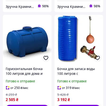
98%
98%
Зручна Крамниця
Зручна Крамниця
Горизонтальная бочка
Бочка для запаса воды
100 литров для дома и
100 литров с
дачи пластиковая синяя
поплавковым клапаном и
Готово к отправке
Готово к отправке
MK-18867
сливным краном
пищевая синяя PS-17398
250
319
от
₴
/мес
от
₴
/мес
4 259
₴
5 426
₴
2 505
₴
3 192
₴