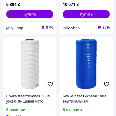
6 894
₴
10 071
₴
Купить
Купить
97%
97%
Jally-Shop
Jally-Shop
Бочка пластиковая 500л
Бочка пластиковая 100л
узкая, пищевая Рото
вертикальная
Европласт
двухслойная пищевая
В наличии
В наличии
Рото Европласт