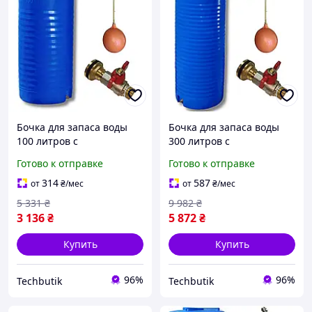
Бочка для запаса воды
Бочка для запаса воды
100 литров с
300 литров с
поплавковым клапаном и
поплавковым клапаном и
Готово к отправке
Готово к отправке
сливным краном
сливным краном
пищевая синяя BT-18791
пищевой синий BT-18797
314
587
от
₴
/мес
от
₴
/мес
5 331
₴
9 982
₴
3 136
₴
5 872
₴
Купить
Купить
96%
96%
Techbutik
Techbutik