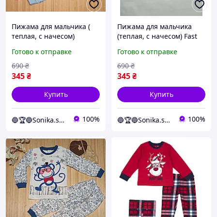
Пижама для мальчика (
Пижама для мальчика
теплая, с начесом)
(теплая, с начесом) Fast
Лисинча 110 размер
98 размер Голубой
Готово к отправке
Готово к отправке
Голубой
690
₴
690
₴
345
₴
345
₴
Купить
Купить
100%
100%
🔵🏆🔵Sonika.shop
🔵🏆🔵Sonika.shop