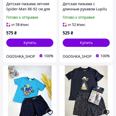
Детская пижама летняя
Детская пижама с
Spider-Man 86-92 см для
длинным рукавом Lupilu
мальчиков
86-92 см для мальчиков
Готово к отправке
Готово к отправке
58
52
от
₴
/мес
от
₴
/мес
575
₴
525
₴
Купить
Купить
100%
100%
OGOSHKA_SHOP
OGOSHKA_SHOP