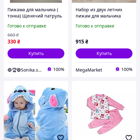
Пижама для мальчика (
Набор из двух летних
тонка) Щенячий патруль
пижам для мальчика
80-86 см Красный с
George 18-24 мес (86-
Готово к отправке
Готово к отправке
белым
92см)
660
₴
330
₴
915
₴
Купить
Купить
100%
100%
🔵🏆🔵Sonika.shop
MegaMarket