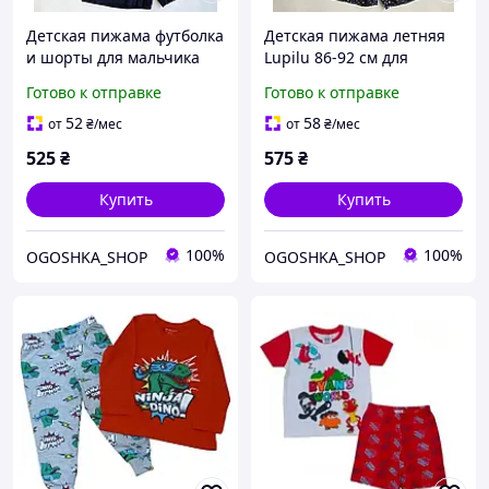
Детская пижама футболка
Детская пижама летняя
и шорты для мальчика
Lupilu 86-92 см для
Lupilu 86-92 см сине-
мальчиков
Готово к отправке
Готово к отправке
голубая
52
58
от
₴
/мес
от
₴
/мес
525
₴
575
₴
Купить
Купить
100%
100%
OGOSHKA_SHOP
OGOSHKA_SHOP