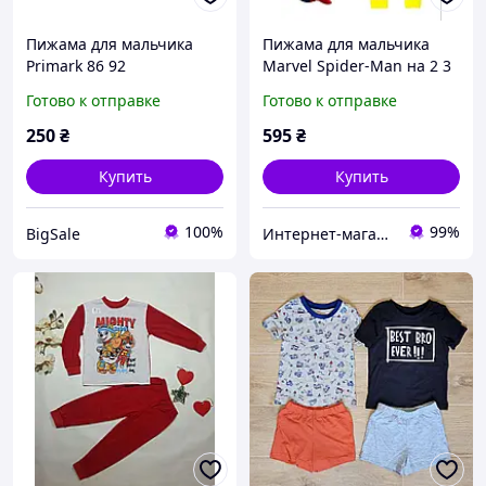
Пижама для мальчика
Пижама для мальчика
Primark 86 92
Marvel Spider-Man на 2 3
года (86 98 см)
Готово к отправке
Готово к отправке
250
₴
595
₴
Купить
Купить
100%
99%
BigSale
Интернет-магазин «Сокровища Востока» — качественные товары из Японии и Кореи