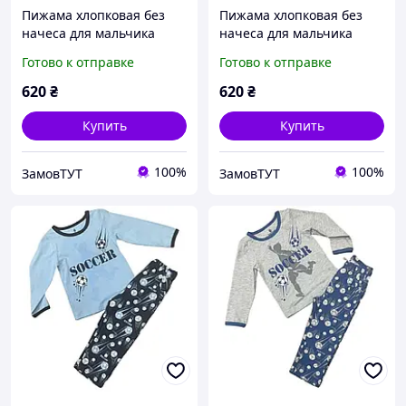
Пижама хлопковая без
Пижама хлопковая без
начеса для мальчика
начеса для мальчика
BAYKAR 9634 размер 01
BAYKAR 9634 размер 01
Готово к отправке
Готово к отправке
(1-2 года), рост 86-92 см
(1-2 года), рост 86-92 см
серый
синий
620
₴
620
₴
Купить
Купить
100%
100%
ЗамовТУТ
ЗамовТУТ