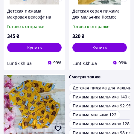
Детская пижама
Детская серая пижама
махровая велсофт на
для мальчика Космос
мальчика размеры 86, 92,
(интерлок, хлопок),
Готово к отправке
Готово к отправке
98, 104, 110, 116, 122
размер 86-92 (на рост 86-
92 см)
345
₴
320
₴
Купить
Купить
99%
99%
Luntik.kh.ua
Luntik.kh.ua
Смотри также
Детская пижама для мальчик
Пижама для мальчика 140 см
Пижама для мальчика 92-98
Пижама мальчик 122
Пижама для мальчиков 128
Пижама для мальчика 98 рос