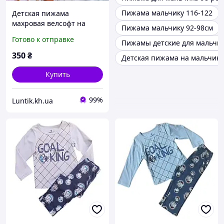
Пижама мальчику 116-122
Детская пижама
махровая велсофт на
Пижама мальчику 92-98см
мальчика размеры 80, 86,
Готово к отправке
Пижамы детские для мальчик
92, 98, 104, 110, 116, 122
350
₴
Детская пижама на мальчика
Купить
99%
Luntik.kh.ua