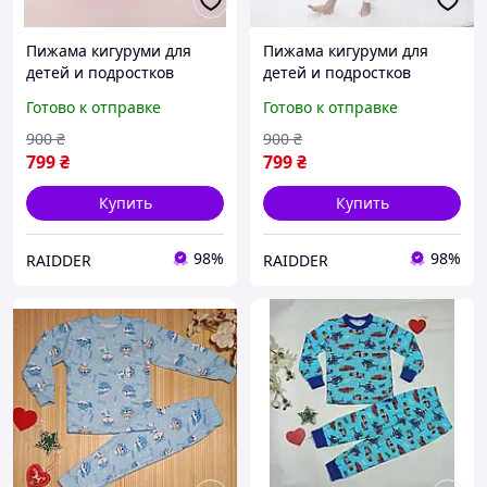
Пижама кигуруми для
Пижама кигуруми для
детей и подростков
детей и подростков
Динозавр Розовый Дино,
Пегас, Костюм кигуруми
Готово к отправке
Готово к отправке
Костюм динозавра на
комбинезон на мальчика
девочку и мальчика
и девочку Единорог
900
₴
900
₴
799
₴
799
₴
Купить
Купить
98%
98%
RAIDDER
RAIDDER