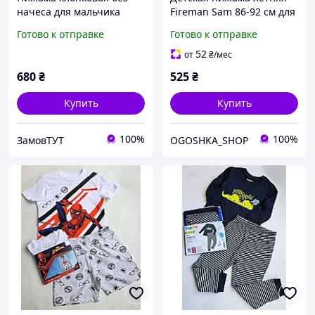
начеса для мальчика
Fireman Sam 86-92 см для
BAYKAR 9623 размер 01
мальчиков
Готово к отправке
Готово к отправке
(1-2 года), рост 86-92 см
голубой
52
от
₴
/мес
680
₴
525
₴
Купить
Купить
100%
100%
ЗамовТУТ
OGOSHKA_SHOP