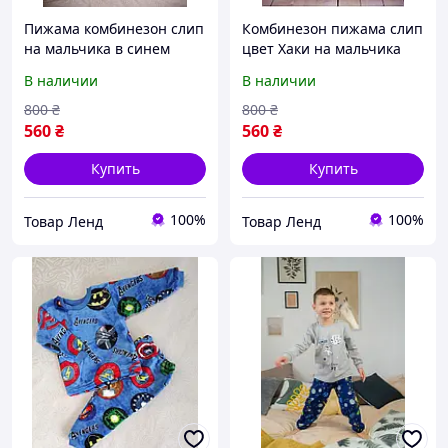
Пижама комбинезон слип
Комбинезон пижама слип
на мальчика в синем
цвет Хаки на мальчика
цвете размер 86-92
Размер 86-92 Интерлок
В наличии
В наличии
возраст 2 года
800
₴
800
₴
560
₴
560
₴
Купить
Купить
100%
100%
Товар Ленд
Товар Ленд