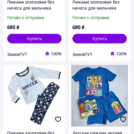
Пижама хлопковая без
Пижама хлопковая без
начеса для мальчика
начеса для мальчика
BAYKAR 9623 размер 01
BAYKAR 9623 размер 01
Готово к отправке
Готово к отправке
(1-2 года), рост 86-92 см
(1-2 года), рост 86-92 см
синий
серый
680
₴
680
₴
Купить
Купить
100%
100%
ЗамовТУТ
ЗамовТУТ
Пижама хлопковая без
Детская пижама летняя