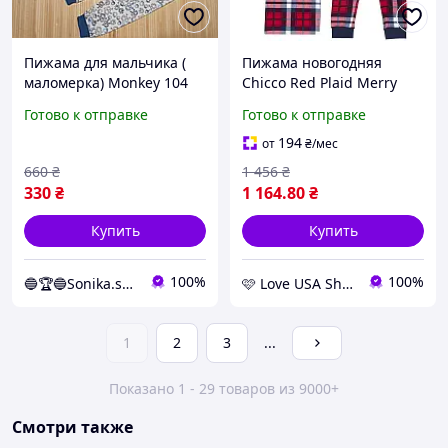
Пижама для мальчика (
Пижама новогодняя
маломерка) Monkey 104
Chicco Red Plaid Merry
размер Белый с синим
Xmas Красная Размер 86
Готово к отправке
Готово к отправке
194
от
₴
/мес
660
₴
1 456
₴
330
₴
1 164
.80
₴
Купить
Купить
100%
100%
🔵🏆🔵Sonika.shop
🩷 Love USA Shop 🩷
1
2
3
...
Показано 1 - 29 товаров из 9000+
Смотри также