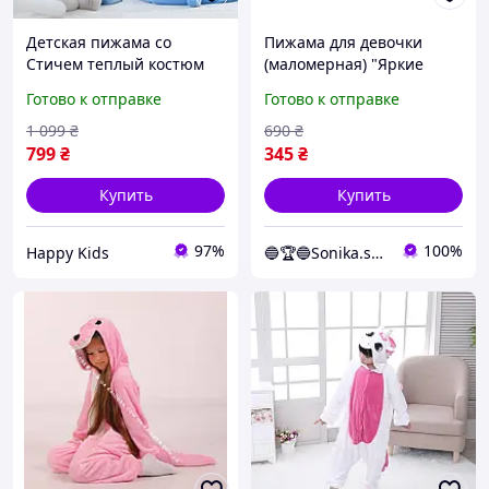
Детская пижама со
Пижама для девочки
Стичем теплый костюм
(маломерная) "Яркие
кигуруми Стич голубой на
медвежата" 80-86 размер
Готово к отправке
Готово к отправке
мальчика и для девочки,
(9мес-1 год) Розовый с
фланель 100 размер на
белым
1 099
₴
690
₴
рост до 100 см
799
₴
345
₴
Купить
Купить
97%
100%
Happy Kids
🔵🏆🔵Sonika.shop