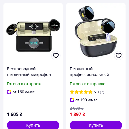
Беспроводной
Петличный
петличный микрофон
профессиональный
Funsnap A6S 2 TX + RX 2
микрофон с адаптером
Готово к отправке
Готово к отправке
микрофона 30 ч 100 м
Type-C JCI
Type-C Lightning Черный
160
от
₴
/мес
5.0
(2)
(002245) D15-2026
190
от
₴
/мес
2 000
₴
1 605
₴
1 897
₴
Купить
Купить