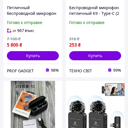
Петличный
Беспроводной микрофон
беспроводной микрофон
петличный K9 - Type-C (2
BOYA BOYALINK 3-01 с
микрофона + 1 приёмник)
Готово к отправке
Готово к отправке
зарядным кейсом и
для телефона / Android /
искусственным
iPhone / видеосъёмки
967
от
₴
/мес
интеллектом
7 100
₴
316
₴
5 800
₴
253
₴
Купить
Купить
98%
99%
PROF GADGET
ТЕХНО СВІТ