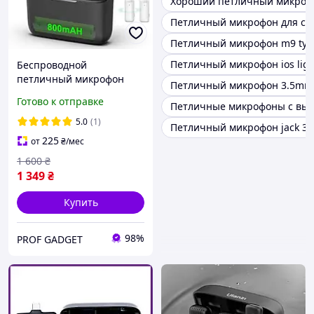
Хороший петличный микроф
Петличный микрофон для ст
Петличный микрофон m9 type
Петличный микрофон ios ligh
Беспроводной
петличный микрофон
Петличный микрофон 3.5mm 
Ulanzi J12 Dual | Двойной
Готово к отправке
Петличные микрофоны с вых
микрофон для смартфона
Lightning / Type-C
5.0
(1)
Петличный микрофон jack 3.
225
от
₴
/мес
1 600
₴
1 349
₴
Купить
98%
PROF GADGET