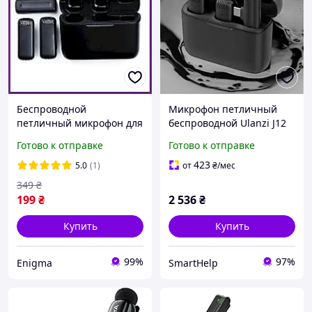
Беспроводной
Микрофон петличный
петличный микрофон для
беспроводной Ulanzi J12
интервью и онлайн-
Черный для телефона
Готово к отправке
Готово к отправке
трансляций с разъемом
Android с разъемом Type-
Type-C и
C
423
5.0
(1)
от
₴
/мес
шумоподавлением, 2 шт
349
₴
199
₴
2 536
₴
Купить
Купить
99%
97%
Enigma
SmartHelp