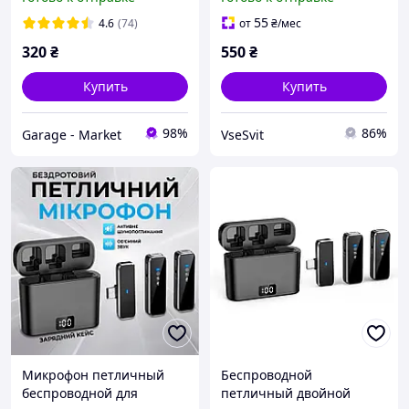
Петличка /
разъем Type-C,
Универсальный
встроенный аккумулятор
55
4.6
(74)
от
₴
/мес
портативный микрофон
80 mAh, Black, Box
320
₴
550
₴
Купить
Купить
98%
86%
Garage - Market
VseSvit
Микрофон петличный
Беспроводной
беспроводной для
петличный двойной