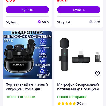
372
₴
595
₴
Купить
Купить
98%
92%
MyTorg
Shop Ist
Портативный петличный
Микрофон беспроводной
микрофон Type-C для
петличный для телефона
записи аудио звука на
с передатчиком по Type-
Готово к отправке
Готово к отправке
телефон и камеру с
C, 2 микрофона
технологией
5.0
(1)