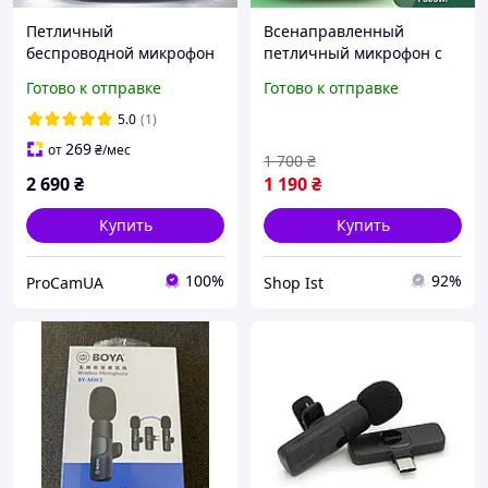
Петличный
Всенаправленный
беспроводной микрофон
петличный микрофон с
BOYA Mini Dual Type-C с
выходом Type-C с
Готово к отправке
Готово к отправке
зарядным кейсом,
шумоподавлением для
комплект 2 шт
телефона камеры
5.0
(1)
видеосъемки Acefast
269
от
₴
/мес
1 700
₴
2 690
₴
1 190
₴
Купить
Купить
100%
92%
ProCamUA
Shop Ist