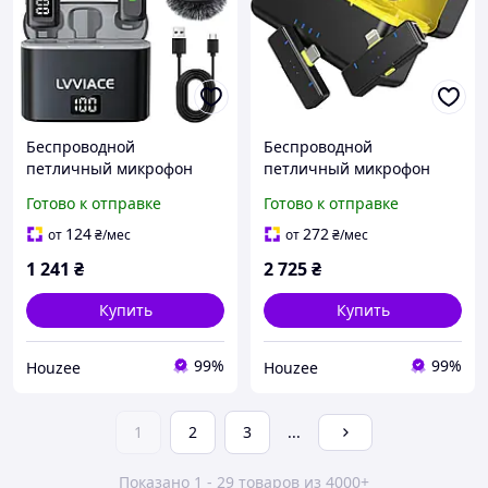
Беспроводной
Беспроводной
петличный микрофон
петличный микрофон
LVVIACE K36 с зарядным
FULAIM X3 с зарядным
Готово к отправке
Готово к отправке
кейсом 2 микрофона USB
кейсом 2 передатчика и
Type-C черный 40 часов
приемника USB Type-C
124
272
от
₴
/мес
от
₴
/мес
работы
Lightning
1 241
₴
2 725
₴
Купить
Купить
99%
99%
Houzee
Houzee
1
2
3
...
Показано 1 - 29 товаров из 4000+