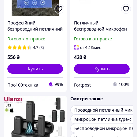
Професійний
Петличный
безпроводний петличний
беспроводной микрофон
мікрофон Boya BY-MW3 2
BOYA BY-MW3 type-c
Готово к отправке
Готово к отправке
шт. з Type-C Петлічка для
встроенный аккумулятор
айфона андроїда
80 mAh Black
42
4.7
(3)
от
₴
/мес
Box(2054157223)
556
₴
420
₴
Купить
Купить
99%
100%
Про100техніка
Fortpost
Смотри также
Проводной петличный микр
Микрофон петличка type-c
Беспроводной микрофон пет