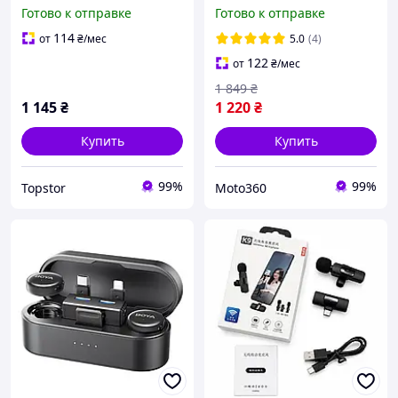
смартфона 2 микрофона с
микрофон N3 для
Готово к отправке
Готово к отправке
кейсом, разъем Type-C
телефона - Android,
IPhone 15, 16(Type-C)
114
от
₴
/мес
5.0
(4)
122
от
₴
/мес
1 849
₴
1 145
₴
1 220
₴
Купить
Купить
99%
99%
Topstor
Moto360