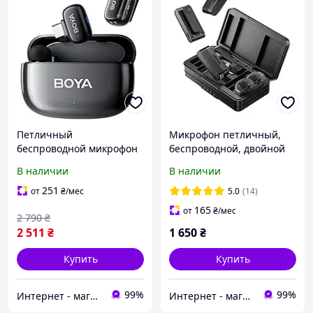
Петличный
Микрофон петличный,
беспроводной микрофон
беспроводной, двойной
Boya Mini для iPhone и
Ulanzi A100 для
В наличии
В наличии
Android (USB Type-C) BY-
смартфонов с разъемом
MINI-03
USB Type-C, 3.5mm
251
от
₴
/мес
5.0
(14)
165
от
₴
/мес
2 790
₴
2 511
₴
1 650
₴
Купить
Купить
99%
99%
Интернет - магазин "Балу"
Интернет - магазин "Балу"