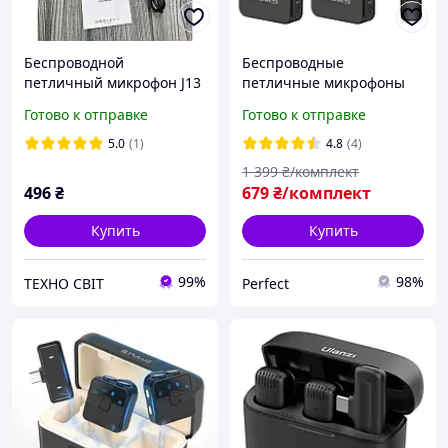
Беспроводной
Беспроводные
петличный микрофон J13
петличные микрофоны
(2 микрофона + Type-C
для смартфона Puluz -
Готово к отправке
Готово к отправке
приемник + зарядный
2шт, Type-C Phone, Type-C
кейс) для телефона,
Receiver PULUZ PU646B
5.0
(1)
4.8
(4)
блогинга, съемки видео
1 399
₴/комплект
496
₴
679
₴/комплект
Купить
Купить
99%
98%
ТЕХНО СВІТ
Perfect