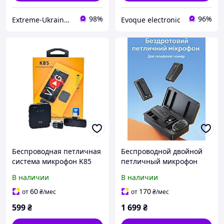
98%
96%
Extreme-Ukraine - лучшая техника по низким ценам
Evoque electronic
Беспроводная петличная
Беспроводной двойной
система микрофон K85
петличный микрофон
Type-C, Lightning
Ulanzi A100 Type-C для
В наличии
В наличии
смартфонов
60
170
от
₴
/мес
от
₴
/мес
599
₴
1 699
₴