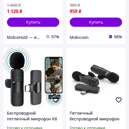
шумоподавления для
1 600
₴
989
₴
Android Acefast
1 120
₴
959
₴
Купить
Купить
97%
98%
MobixHold — интернет-магазин современных гаджетов и полезных аксессуаров
Mobicoon
Беспроводной
Петличный
петличный микрофон K8
беспроводной микрофон
для смартфона с Type-C /
NeePho N8+ (2шт),
Готово к отправке
Готово к отправке