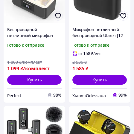
Беспроводной
Микрофон петличный
петличный микрофон
беспроводной Ulanzi J12
Puluz с кейсом,
Черный для телефона
Готово к отправке
Готово к отправке
петличная система Puluz
Android с разъемом Type-
PU3156B выход Type-C, 2
C
158
от
₴
/мес
микрофона
1 800
₴/комплект
2 536
₴
1 099
₴/комплект
1 585
₴
Купить
Купить
98%
99%
Perfect
XiaomiOdessaua