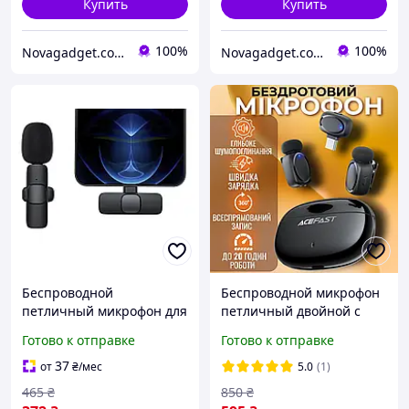
Купить
Купить
100%
100%
Novagadget.com.ua - сучасний інтернет-магазин техніки
Novagadget.com.ua - сучасний інтернет-магазин техніки
Беспроводной
Беспроводной микрофон
петличный микрофон для
петличный двойной с
Android, Type-C Черный
шумоподавлением для
Готово к отправке
Готово к отправке
телефона и камеры Type-
C для записи аудио
37
от
₴
/мес
5.0
(1)
Acefast
465
₴
850
₴