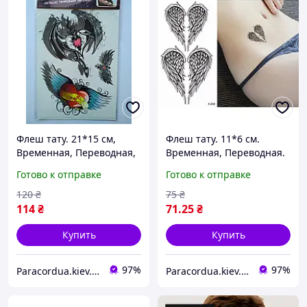
Флеш тату. 21*15 см,
Флеш тату. 11*6 см.
Временная, Переводная,
Временная, Переводная.
Набор, 3-D, Сердца,
Крылья, X-254 (S), Ч/Б
Готово к отправке
Готово к отправке
Крылья, Кресты, Ангелы,
Демоны, 4375
120
₴
75
₴
114
₴
71
.25
₴
Купить
Купить
97%
97%
Paracordua.kiev.ua
Paracordua.kiev.ua