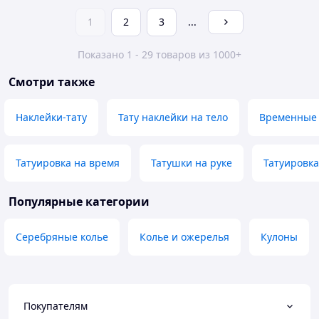
1
2
3
...
Показано 1 - 29 товаров из 1000+
Смотри также
Наклейки-тату
Тату наклейки на тело
Временные 
Татуировка на время
Татушки на руке
Татуировка
Популярные категории
Серебряные колье
Колье и ожерелья
Кулоны
Покупателям