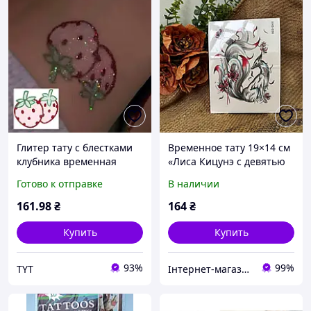
Глитер тату с блестками
Временное тату 19×14 см
клубника временная
«Лиса Кицунэ с девятью
переводная глиттер-
хвостами и цветами»
Готово к отправке
В наличии
татуировка с ягодами
восточная переводная
блестящая наклейка
татуировка
161
.98
₴
164
₴
(SA362)
Купить
Купить
93%
99%
TYT
Інтернет-магазин "Толаніс" - ТОПові товари