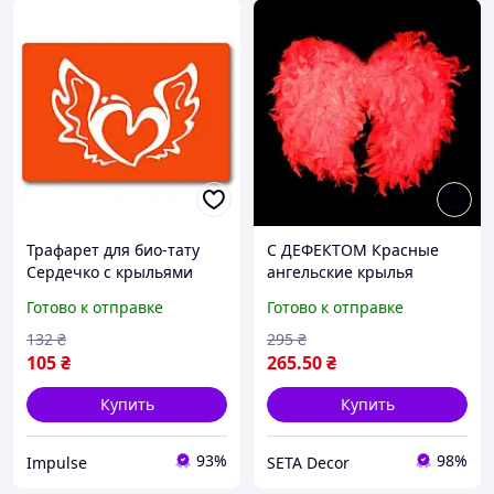
Трафарет для био-тату
С ДЕФЕКТОМ Красные
Сердечко с крыльями
ангельские крылья
c114-15*20см, размер
карнавальные
Готово к отправке
Готово к отправке
15х20 см impulse
132
₴
295
₴
105
₴
265
.50
₴
Купить
Купить
93%
98%
Impulse
SETA Decor