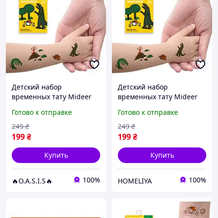
Детский набор
Детский набор
временных тату Mideer
временных тату Mideer
11 переводных
11 переводных
Готово к отправке
Готово к отправке
татуировок с
татуировок с
динозаврами,
динозаврами,
249
₴
249
₴
безопасные
безопасные
199
₴
199
₴
Купить
Купить
100%
100%
🔥O.A.S.I.S🔥
HOMELIYA