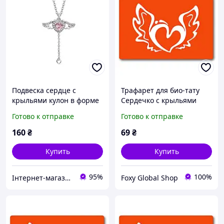
Подвеска сердце с
Трафарет для био-тату
крыльями кулон в форме
Сердечко с крыльями
сердца с крыльями
c114-15*20см, размер
Готово к отправке
Готово к отправке
ангельскими с розовым
15х20 см
кристаллом камнем
160
₴
69
₴
Купить
Купить
95%
100%
Інтернет-магазин "Vegvisir"
Foxy Global Shop