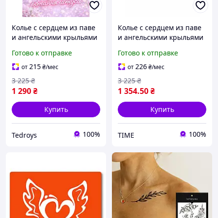
Колье с сердцем из паве
Колье с сердцем из паве
и ангельскими крыльями
и ангельскими крыльями
Pandora Pave Heart &
Pandora Pave Heart &
Готово к отправке
Готово к отправке
Angel Wings
Angel Wings
215
226
от
₴
/мес
от
₴
/мес
3 225
₴
3 225
₴
1 290
₴
1 354
.50
₴
Купить
Купить
100%
100%
Tedroys
TIME