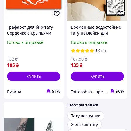
Трафарет для био-тату
Временные водостойкие
Сердечко с крыльями
тату-наклейки для
c114-15*20см, размер
женщин,татуировки на
Готово к отправке
Готово к отправке
15х20 см buzyna
тело TATTOOSHKA "Пионы
с веточками"
5.0
(1)
132
₴
187
.50
₴
105
₴
135
₴
Купить
Купить
91%
96%
Бузина
Tattooshka - временные тату и 3D стикеры
Смотри также
Тату веснушки
Женская тату