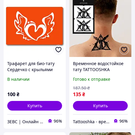
Трафарет для био-тату
Временное водостойкое
Сердечко с крыльями
тату TATTOOSHKA
c114-15*20см, размер
"Треугольники с
В наличии
Готово к отправке
15х20 см
крыльями"
187
.50
₴
100
₴
135
₴
Купить
Купить
96%
96%
ЗЕВС | Онлайн Гипермаркет
Tattooshka - временные тату и 3D стикеры