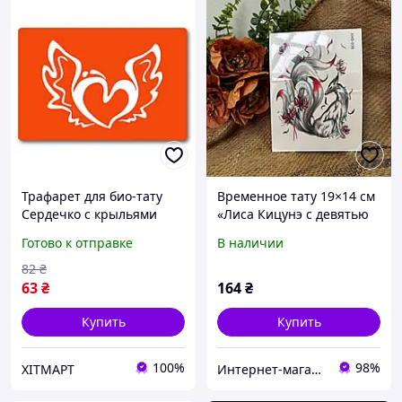
Трафарет для био-тату
Временное тату 19×14 см
Сердечко с крыльями
«Лиса Кицунэ с девятью
c114-15*20см, размер
хвостами и цветами»
Готово к отправке
В наличии
15х20 см ХІТМАРТ
восточная переводная
татуировка
82
₴
63
₴
164
₴
Купить
Купить
100%
98%
ХІТМАРТ
Интернет-магазин Зозулька