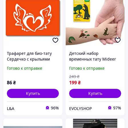
Трафарет для био-тату
Детский набор
Сердечко с крыльями
временных тату Mideer
c114-15*20см, размер
11 переводных
Готово к отправке
Готово к отправке
15х20 см
татуировок с
динозаврами,
249
₴
безопасные
86
₴
199
₴
Купить
Купить
96%
97%
L&A
EVOLYSHOP