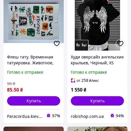
Флеш тату. Временная
Худи оверсайз ангельских
татуировка. Животное,
крыльев, Черный, XS
Орлы, Вертолеты, Тигр с
Готово к отправке
Готово к отправке
Крыльями, Обезьяны,
Очки, Армия 1 17,5*12
258
от
₴
/мес
90
₴
85
.50
₴
1 550
₴
Купить
Купить
97%
94%
Paracordua.kiev.ua
robishop.com.ua