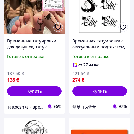
Временные татуировки
Временная татуировка с
для девушек, тату с
сексуальным подтекстом,
мотивационными
переводная тату для
Готово к отправке
Готово к отправке
словами TATTOOSHKA
взрослых Hot Wife, Slut
"Бокалы" (бриллианты,
27
от
₴
/мес
молнии)
187
.50
₴
421
.54
₴
135
₴
274
₴
Купить
Купить
96%
97%
Tattooshka - временные тату и 3D стикеры
💛💙TFA💛💙