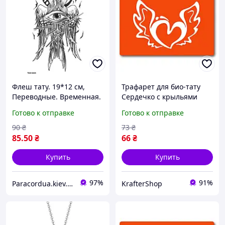
Флеш тату. 19*12 см,
Трафарет для био-тату
Переводные. Временная.
Сердечко с крыльями
Олд Скул, Old School,
c114-15*20см, размер
Готово к отправке
Готово к отправке
Птицы, Двухглавая птица
15х20 см
с глазом, Война и
90
₴
73
₴
85
.50
₴
66
₴
Купить
Купить
97%
91%
Paracordua.kiev.ua
KrafterShop