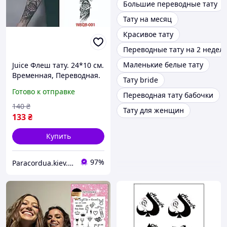
Большие переводные тату
Тату на месяц
Красивое тату
Переводные тату на 2 недел
Маленькие белые тату
Juice Флеш тату. 24*10 см.
Временная, Переводная.
Тату bride
Глаза, Крылья, Цветы,
Готово к отправке
Переводная тату бабочки
Розы, Свобода,
Иллюминаты, Массоны,
140
₴
Тату для женщин
133
₴
Купить
97%
Paracordua.kiev.ua