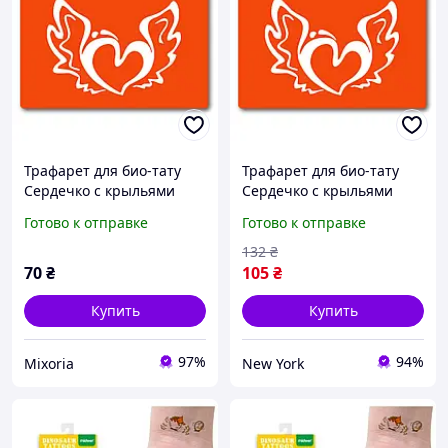
Трафарет для био-тату
Трафарет для био-тату
Сердечко с крыльями
Сердечко с крыльями
c114-15*20см, размер
c114-15*20см, размер
Готово к отправке
Готово к отправке
15х20 см
15х20 см newyork
132
₴
70
₴
105
₴
Купить
Купить
97%
94%
Mixoria
New York