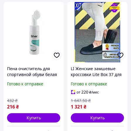
Пена очиститель для
LI Женские замшевые
спортивной обуви белая
кроссовки Lite Box 37 для
подошва кроссовок кожа
весны лета осени с
Готово к отправке
Готово к отправке
текстиль велюр 150 мл
пенной подошвой
ТМ SILVER
спортивная обувь для
220
от
₴
/мес
LIP77/R
432
₴
1 647
.50
₴
216
₴
1 321
₴
Купить
Купить