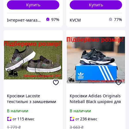
Купить
Купить
97%
77%
Інтернет-магазин підгузників та побутової хімії VIKI Home
KVCM
Кросівки Lacoste
Кросівки Adidas Originals
текстильні з замшевими
Niteball Black шкіряні для
вставками для чоловіків з
чоловіків спортивне
В наличии
В наличии
пінною підошвою
взуття з пінною
спортивне взуття 41 (26)
підошвою 41 (26)
115
236
от
₴
/мес
от
₴
/мес
1 779
₴
3 663
₴