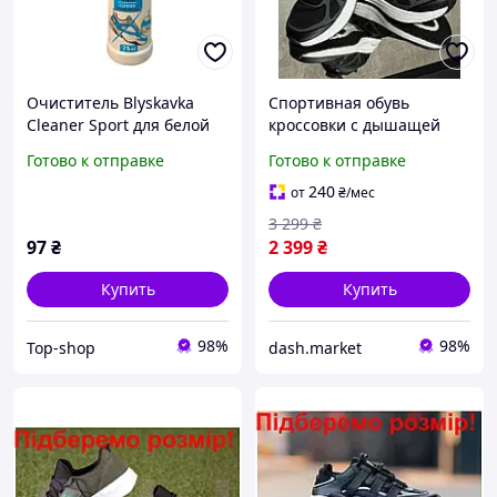
Очиститель Blyskavka
Спортивная обувь
Cleaner Sport для белой
кроссовки с дышащей
обуви и подошвы 75 мл
сеткой на затяжке для
Готово к отправке
Готово к отправке
мужчин мягкие кроссы
для ходьбы на пенной
240
от
₴
/мес
подошве
3 299
₴
97
₴
2 399
₴
Купить
Купить
98%
98%
Top-shop
dash.market