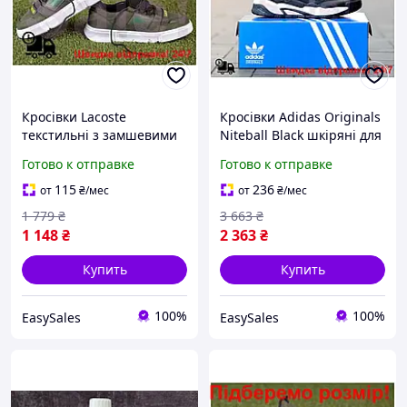
Кросівки Lacoste
Кросівки Adidas Originals
текстильні з замшевими
Niteball Black шкіряні для
вставками для чоловіків з
чоловіків спортивне
Готово к отправке
Готово к отправке
пінною підошвою
взуття з пінною
спортивне взуття 41 (26)
підошвою 41 (26)
115
236
от
₴
/мес
от
₴
/мес
1 779
₴
3 663
₴
1 148
₴
2 363
₴
Купить
Купить
100%
100%
EasySales
EasySales