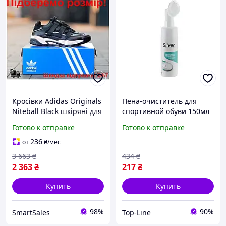
Кросівки Adidas Originals
Пена-очиститель для
Niteball Black шкіряні для
спортивной обуви 150мл
чоловіків спортивне
для белой обуви и
Готово к отправке
Готово к отправке
взуття з пінною
подошв эффективное
підошвою 41 (26)
средство для чистки
236
от
₴
/мес
3 663
₴
434
₴
2 363
₴
217
₴
Купить
Купить
98%
90%
SmartSales
Top-Line