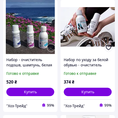
Набор - очиститель
Набор по уходу за белой
подошв, шампунь, белая
обувью - очиститель
паста для обуви и подошв
подошв, белая паста для
Готово к отправке
Готово к отправке
Coccine
обуви и подошв Coccine
520
₴
374
₴
Купить
Купить
99%
99%
"Хоз-Трейд"
"Хоз-Трейд"