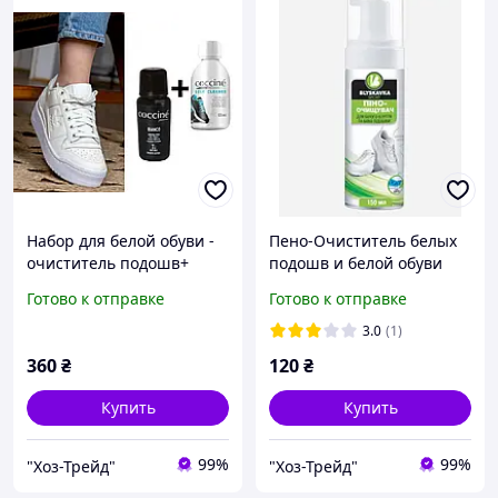
Набор для белой обуви -
Пено-Очиститель белых
очиститель подошв+
подошв и белой обуви
белая паста для обуви и
BLYSKAVKA 150 мл
Готово к отправке
Готово к отправке
подошв Coccine Bianco
3.0
(1)
360
₴
120
₴
Купить
Купить
99%
99%
"Хоз-Трейд"
"Хоз-Трейд"