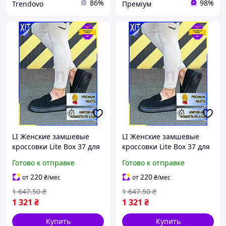
86%
98%
Trendovo
Преміум
LI Женские замшевые
LI Женские замшевые
кроссовки Lite Box 37 для
кроссовки Lite Box 37 для
весны лета осени с
весны лета осени с
Готово к отправке
Готово к отправке
пенной подошвой
пенной подошвой
спортивная обувь для
спортивная обувь для
220
220
от
₴
/мес
от
₴
/мес
LIP77/R
LIP77/R
1 647
.50
₴
1 647
.50
₴
1 321
₴
1 321
₴
Купить
Купить