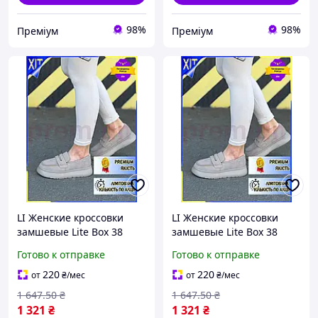
98%
98%
Преміум
Преміум
LI Женские кроссовки
LI Женские кроссовки
замшевые Lite Box 38
замшевые Lite Box 38
пенная подошва для
пенная подошва для
Готово к отправке
Готово к отправке
весны лета осени
весны лета осени
спортивная обувь для акт
спортивная обувь для акт
220
220
от
₴
/мес
от
₴
/мес
LIP77/R
LIP77/R
1 647
.50
₴
1 647
.50
₴
1 321
₴
1 321
₴