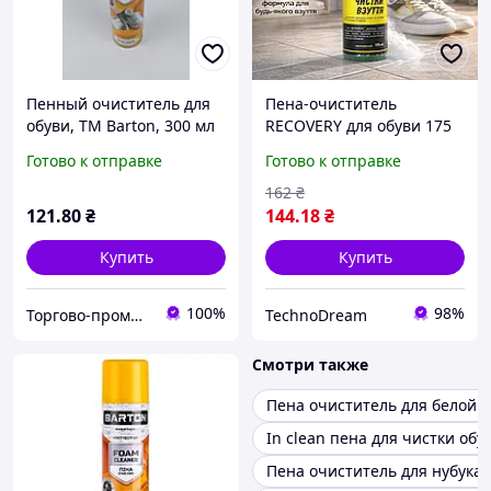
Пенный очиститель для
Пена-очиститель
обуви, ТМ Barton, 300 мл
RECOVERY для обуви 175
(аэрозоль) (1 шт)
мл универсальная для
Готово к отправке
Готово к отправке
кроссовок и белой
подошвы
162
₴
121
.80
₴
144
.18
₴
Купить
Купить
100%
98%
Торгово-промышленная компания: Зав Маг Пром
TechnoDream
Смотри также
Пена очиститель для белой 
In clean пена для чистки обу
Пена очиститель для нубука