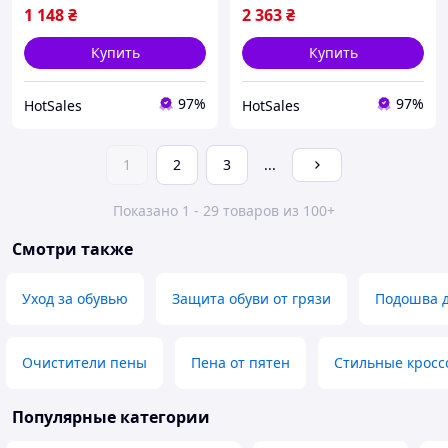
1 148
₴
2 363
₴
Купить
Купить
97%
97%
HotSales
HotSales
1
2
3
...
Показано 1 - 29 товаров из 100+
Смотри также
Уход за обувью
Защита обуви от грязи
Подошва д
Очистители пены
Пена от пятен
Стильные кросс
Популярные категории