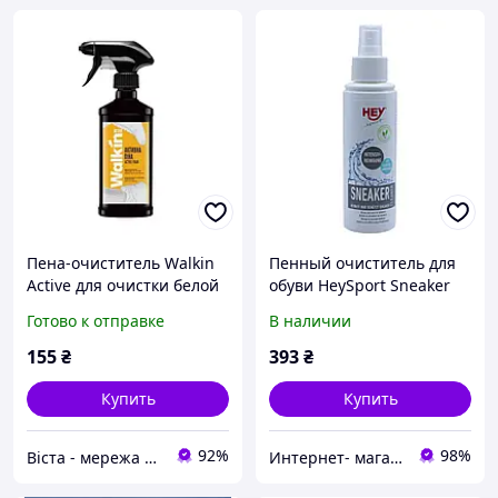
Пена-очиститель Walkin
Пенный очиститель для
Active для очистки белой
обуви HeySport Sneaker
обуви и подошв 200 мл
Cleaner 120ml (20272700)
Готово к отправке
В наличии
155
₴
393
₴
Купить
Купить
92%
98%
Віста - мережа будівельно-господарчих маркетів
Интернет- магазин Рыбак