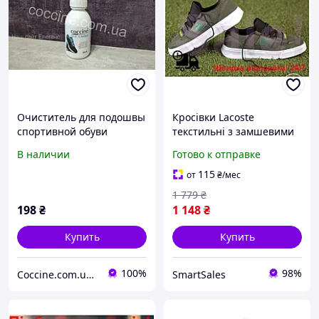
Очиститель для подошвы
Кросівки Lacoste
спортивной обуви
текстильні з замшевими
Coccine SOLE CLEANER
вставками для чоловіків з
В наличии
Готово к отправке
557/46/125
пінною підошвою
спортивне взуття 41 (26)
115
от
₴
/мес
1 779
₴
198
₴
1 148
₴
Купить
Купить
100%
98%
Coccine.com.ua Елеганс
SmartSales