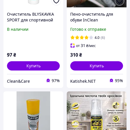
Очиститель BLYSKAVKA
Пено-очиститель для
SPORT для спортивной
обуви InClean
обуви и подошвы 75 мл
В наличии
Готово к отправке
4.0
(6)
31
от
₴
/мес
97
₴
310
₴
Купить
Купить
97%
95%
Clean&Care
Katishek.NET