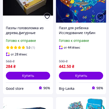
Пазлы головоломка из
Пазл для ребенка
дерева,фигурные
Исследование глубин
деревянные пазлы
океана 108 элементов
Готово к отправке
Готово к отправке
цветные в виде
Синий
животных тигр для
44
5.0
(1)
от
₴
/мес
детей.gs
28
от
₴
/мес
568
₴
590
₴
284
₴
442
.50
₴
Купить
Купить
96%
98%
Good store
Big-Lavka