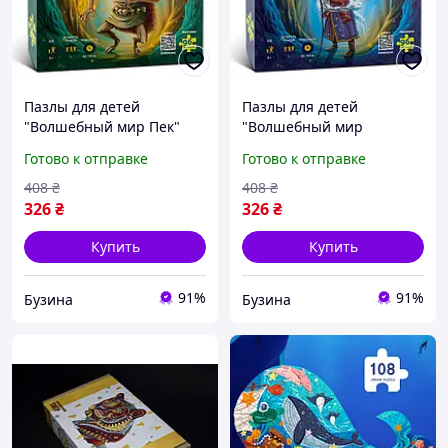
Пазлы для детей
Пазлы для детей
"Волшебный мир Пек"
"Волшебный мир
960339 (270005-UA) 96
Планетчик" 960308
Готово к отправке
Готово к отправке
элементов buzyna
(270002-UA) 96 элементов
buzyna
408
₴
408
₴
326
₴
326
₴
Купить
Купить
91%
91%
Бузина
Бузина