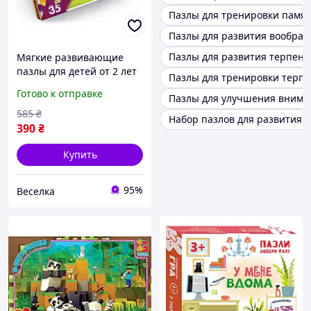
Пазлы для тренировки памя
Пазлы для развития вообра
Пазлы для развития терпени
Мягкие развивающие
пазлы для детей от 2 лет
Пазлы для тренировки терп
35 элементов для
Готово к отправке
Пазлы для улучшения вниман
моторики и логического
мышления FLAME
585
₴
Набор пазлов для развития 
390
₴
Купить
95%
Веселка