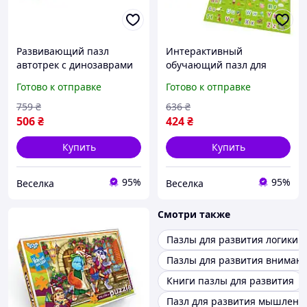
Развивающий пазл
Интерактивный
автотрек с динозаврами
обучающий пазл для
25 элементов для
детей 3 года английский
Готово к отправке
Готово к отправке
обучения дорожным
алфавит с
правилам детям от 3 лет
аудиоподдержкой на трех
759
₴
636
₴
FLAME
языках FLAME
506
₴
424
₴
Купить
Купить
95%
95%
Веселка
Веселка
Смотри также
Пазлы для развития логики
Пазлы для развития внимани
Книги пазлы для развития
Пазл для развития мышлени