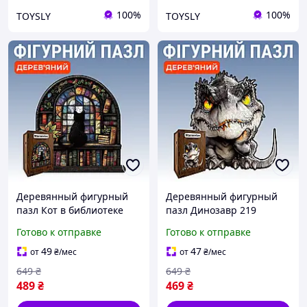
100%
100%
TOYSLY
TOYSLY
Деревянный фигурный
Деревянный фигурный
пазл Кот в библиотеке
пазл Динозавр 219
238 элементов 3D
элементов 3D
Готово к отправке
Готово к отправке
Головоломка для детей и
Головоломка для детей и
взрослых в деревянной
взрослых в деревянной
49
47
от
₴
/мес
от
₴
/мес
коробке
коробке
649
₴
649
₴
489
₴
469
₴