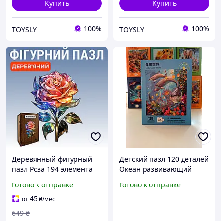
Купить
Купить
100%
100%
TOYSLY
TOYSLY
Деревянный фигурный
Детский пазл 120 деталей
пазл Роза 194 элемента
Океан развивающий
3D Головоломка для детей
пазл для детей 3+,
Готово к отправке
Готово к отправке
и взрослых в деревянной
картонный пазл 28×21 см
коробке
45
от
₴
/мес
649
₴