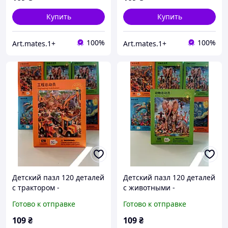
Купить
Купить
100%
100%
Art.mates.1+
Art.mates.1+
Детский пазл 120 деталей
Детский пазл 120 деталей
с трактором -
с животными -
развивающий пазл для
развивающий пазл для
Готово к отправке
Готово к отправке
детей 3+, картонный пазл
детей 3+, картонный пазл
28×21 см
28×21 см
109
₴
109
₴