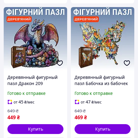
Деревянный фигурный
Деревянный фигурный
пазл Дракон 209
пазл Бабочка из бабочек
Элементов 3D
162 элемента 3D
Готово к отправке
Готово к отправке
Головоломка для детей и
Головоломка для детей и
взрослых в деревянной
взрослых в деревянной
45
47
от
₴
/мес
от
₴
/мес
коробке
коробке
649
₴
649
₴
449
₴
469
₴
Купить
Купить