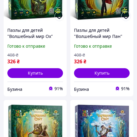
Пазлы для детей
Пазлы для детей
"Волшебный мир Ох"
"Волшебный мир Пан"
960322 (270004-UA) 96
960353 (270007-UA) 96
Готово к отправке
Готово к отправке
элементов buzyna
элементов buzyna
408
₴
408
₴
326
₴
326
₴
Купить
Купить
91%
91%
Бузина
Бузина