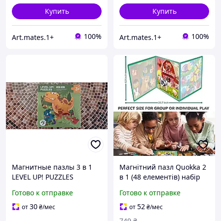
Купить
Купить
100%
100%
Art.mates.1+
Art.mates.1+
Магнитные пазлы 3 в 1
Магнітний пазл Quokka 2
LEVEL UP! PUZZLES
в 1 (48 елементів) набір
Динозавры 50 деталей
для дітей
Готово к отправке
Готово к отправке
для детей от 3 лет |
Развивающая игрушка
30
52
от
₴
/мес
от
₴
/мес
749
₴