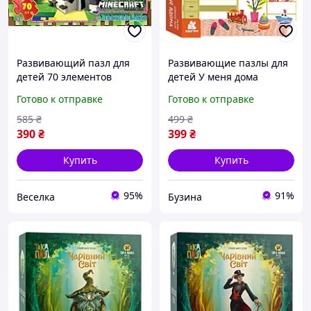
Развивающий пазл для
Развивающие пазлы для
детей 70 элементов
детей У меня дома
логическое мышление
1784003 подбери пару
Готово к отправке
Готово к отправке
внимание для мальчиков
buzyna
и девочек от 3 лет FLAME
585
₴
499
₴
390
₴
399
₴
Купить
Купить
95%
91%
Веселка
Бузина