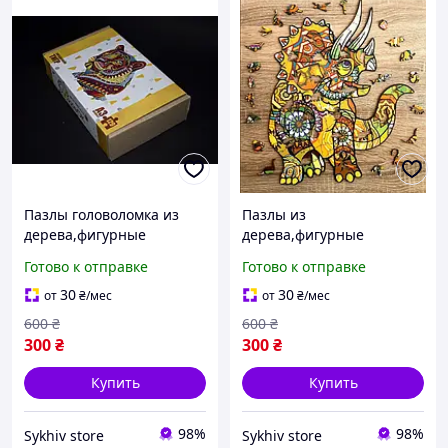
Пазлы головоломка из
Пазлы из
дерева,фигурные
дерева,фигурные
деревянные пазлы
деревянные ЭКО пазлы
Готово к отправке
Готово к отправке
цветные в виде
цветные в виде
животных тигр для детей.
животных ТРІЦЕРАТОПС
30
30
от
₴
/мес
от
₴
/мес
для детей
600
₴
600
₴
300
₴
300
₴
Купить
Купить
98%
98%
Sykhiv store
Sykhiv store