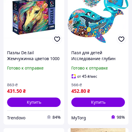
Пазлы De.tail
Пазл для детей
Жемчужинка цветов 1000
Исследование глубин
деталей для детей
океана 108 элементов
Готово к отправке
Готово к отправке
развитие моторики
Синий
воображения терпение
45
от
₴
/мес
863
₴
566
₴
431
.50
₴
452
.80
₴
Купить
Купить
84%
98%
Trendovo
MyTorg