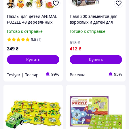
Пазлы для детей ANIMAL
Пазл 300 элементов для
PUZZLE 48 деревянных
взрослых и детей для
элементов в
развития логического
Готово к отправке
Готово к отправке
металлической коробке
мышления в стиле
16х10х7 см розовый
модного ателье FLAME
5.0
(1)
618
₴
249
₴
412
₴
Купить
Купить
99%
95%
Teslyar | Тесляр | Всё для дома | Подарки | Опт
Веселка