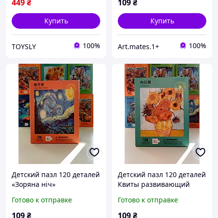
449
₴
109
₴
Купить
Купить
100%
100%
TOYSLY
Art.mates.1+
Детский пазл 120 деталей
Детский пазл 120 деталей
«Зоряна ніч»
Квиты развивающий
развивающий пазл для
пазл для детей 3+,
Готово к отправке
Готово к отправке
детей 3+, картонный пазл
картонный пазл 28×21 см
28×21 см
109
₴
109
₴