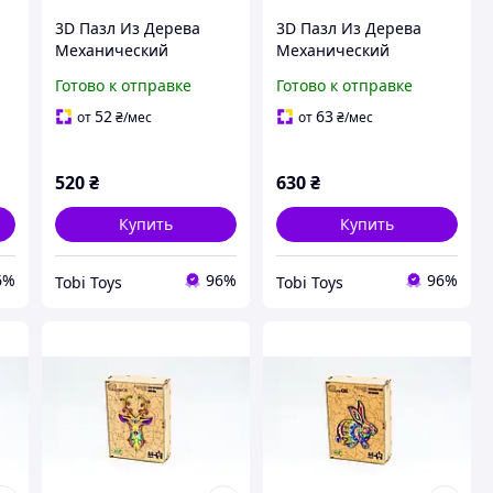
3D Пазл Из Дерева
3D Пазл Из Дерева
Механический
Механический
PuzzleOK Nasams 160
PuzzleOK M270 125
Готово к отправке
Готово к отправке
деталей
деталей
52
63
от
₴
/мес
от
₴
/мес
520
₴
630
₴
Купить
Купить
6%
96%
96%
Tobi Toys
Tobi Toys