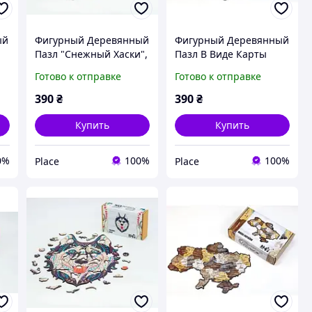
ый
Фигурный Деревянный
Фигурный Деревянный
Пазл "Снежный Хаски",
Пазл В Виде Карты
123 Детали | PLACE
Украины, Ихз 122
Готово к отправке
Готово к отправке
Деталей | PLACE
390
₴
390
₴
Купить
Купить
0%
100%
100%
Place
Place