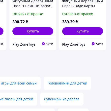
ый
Фигурный Деревянный
Фигурный Деревянный
Пазл "Снежный Хаски",
Пазл В Виде Карты
123 Детали || PlayZone
Украины, Ихз 122
Готово к отправке
Готово к отправке
Деталей || PlayZone
390
.72
₴
389
.39
₴
Купить
Купить
8%
98%
98%
Play ZoneToys
Play ZoneToys
 игры для всей семьи
Головоломки для детей
е пазлы для детей
Сувениры из дерева