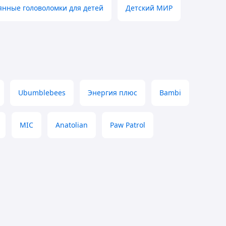
янные головоломки для детей
Детский МИР
Ubumblebees
Энергия плюс
Bambi
MIC
Anatolian
Paw Patrol