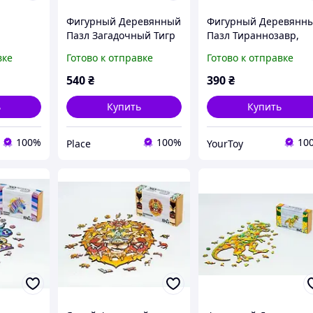
Фигурный Деревянный
Фигурный Деревянн
Пазл Загадочный Тигр
Пазл Тираннозавр,
азл
С Ярким Орнаментом,
Части Пазла В Форме
вке
Готово к отправке
Готово к отправке
норог,
Из 129 Деталей | PLACE
Других Животных, Из
 | PLACE
129 Деталей | YourTo
540
₴
390
₴
ь
Купить
Купить
100%
100%
10
Place
YourToy