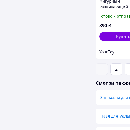
Фигурный
Развивающий
Деревянный П
Готово к отпра
Сказочный Еди
Из 148 Деталей
390
₴
YourToy
Купит
YourToy
1
2
Смотри такж
3 д пазлы для
Пазл для мал