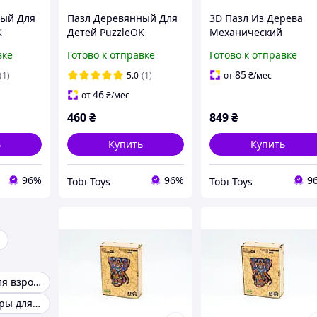
ный Для
Пазл Деревянный Для
3D Пазл Из Дерева
K
Детей PuzzleOK
Механический
1
Морские Жители 4 в 1
PuzzleOK Хаймарс
вке
Готово к отправке
Готово к отправке
Himars 152 детали
85
(1)
5.0
(1)
от
₴
/мес
46
от
₴
/мес
460
₴
849
₴
ь
Купить
Купить
96%
96%
9
Tobi Toys
Tobi Toys
Головоломки для взрослых
Настольные игры для детей