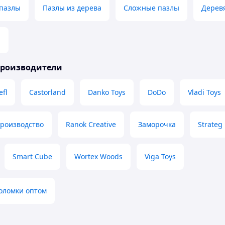
 пазлы
Пазлы из дерева
Сложные пазлы
Дерев
р
производители
efl
Castorland
Danko Toys
DoDo
Vladi Toys
производство
Ranok Creative
Заморочка
Strateg
Smart Cube
Wortex Woods
Viga Toys
оломки оптом