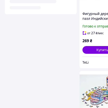
Фигурный дер
пазл Индийски
А3 PuzzleOK
Готово к отпра
головоломка и
коробка подар
27
от
₴
/мес
антистресс
269
₴
Купит
TeLi