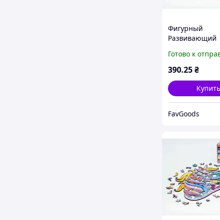
Фигурный
Развивающий
Деревянный П
Готово к отпра
Сказочный Еди
Из 148 Деталей
390
.25
₴
FavGoods
Купит
FavGoods