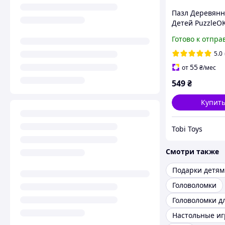
Пазл Деревян
Детей PuzzleO
Насекомые 4 в 
Готово к отпра
5.0
55
от
₴
/мес
549
₴
Купит
Tobi Toys
Смотри также
Подарки детям
Головоломки