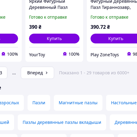
Яркий Фигурный
Фигурный Деревянн
Деревянный Пазл
Пазл Тираннозавр,
азл
Африканский Лев, Из
Части Пазла В Форме
вке
Готово к отправке
Готово к отправке
норог,
133 Детали | YourToy
Других Животных, Из
 |
129 Деталей ||
390
₴
390
.72
₴
PlayZone
ь
Купить
Купить
100%
100%
9
YourToy
Play ZoneToys
3
...
Вперед
Показано 1 - 29 товаров из 6000+
е
 взрослых
Пазли
Магнитные пазлы
Настольные
ышей
Пазлы деревянные пазлы вкладыши
Деревянны