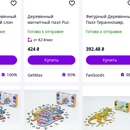
евянный
Деревянный
Фигурный Деревянн
й слон
магнитный пазл Puz-
Пазл Тираннозавр,
22932 Машинки 30
Части Пазла В Форме
вке
Готово к отправке
Готово к отправке
з дерева
элементов для детей
Других Животных, Из
ок
129 Деталей ||
42
от
₴
/мес
FavGoods
424
₴
392
.48
₴
ь
Купить
Купить
100%
95%
9
GetMax
FavGoods