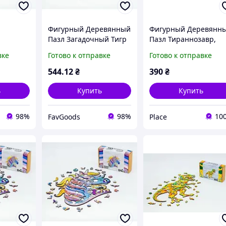
Фигурный Деревянный
Фигурный Деревянн
Пазл Загадочный Тигр
Пазл Тираннозавр,
азл
С Ярким Орнаментом,
Части Пазла В Форме
вке
Готово к отправке
Готово к отправке
норог,
Из 129 Деталей ||
Других Животных, Из
 ||
FavGoods
129 Деталей | PLACE
544
.12
₴
390
₴
ь
Купить
Купить
98%
98%
10
FavGoods
Place