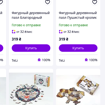
ый
Фигурный деревянный
Фигурный деревянный
пазл Благородный
пазл Пушистый кролик
Олень А4 PuzzleOK
А4 PuzzleOK
Готово к отправке
Готово к отправке
ва
головоломка из дерева
головоломка из дерева
е
в деревянной коробке
в деревянной коробке
32
32
от
₴
/мес
от
₴
/мес
подарок
подарок
319
₴
319
₴
Купить
Купить
0%
100%
100%
TeLi
TeLi