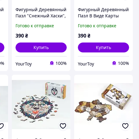
ый
Фигурный Деревянный
Фигурный Деревянный
Пазл "Снежный Хаски",
Пазл В Виде Карты
123 Детали | YourToy
Украины, Ихз 122
Готово к отправке
Готово к отправке
Деталей | YourToy
y
390
₴
390
₴
Купить
Купить
0%
100%
100%
YourToy
YourToy