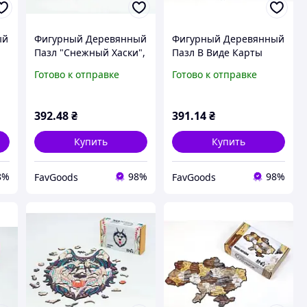
ый
Фигурный Деревянный
Фигурный Деревянный
Пазл "Снежный Хаски",
Пазл В Виде Карты
123 Детали ||
Украины, Ихз 122
Готово к отправке
Готово к отправке
FavGoods
Деталей || FavGoods
392
.48
₴
391
.14
₴
Купить
Купить
8%
98%
98%
FavGoods
FavGoods