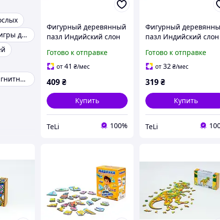
ослых
Фигурный деревянный
Фигурный деревянн
Развивающие игры детям
пазл Индийский слон
пазл Индийский слон
А3 PuzzleOK
А4 PuzzleOK
ей
Готово к отправке
Готово к отправке
головоломка из дерева
головоломка из дере
в деревянной коробке
в деревянной коробк
41
32
от
₴
/мес
от
₴
/мес
подарок
подарок
Настольные магнитные игры
409
₴
319
₴
Купить
Купить
100%
10
TeLi
TeLi