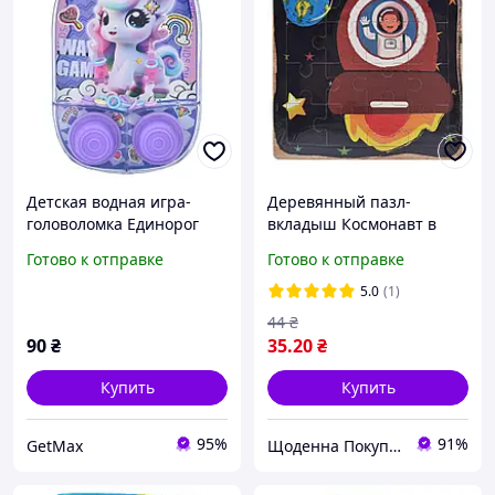
Детская водная игра-
Деревянный пазл-
головоломка Единорог
вкладыш Космонавт в
2928V-13, фиолетовая, 11
ракете 73260-15, 16
Готово к отправке
Готово к отправке
см
деталей щоденна
4133978 покупка шоп.
5.0
(1)
44
₴
90
₴
35
.20
₴
Купить
Купить
95%
91%
GetMax
Щоденна Покупка