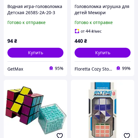
Водная игра-головоломка
Головоломка игрушка для
Детская 2658S-2A-20-3
детей Мемори
"Обитатели моря" 15 см,
развивающая игра
Готово к отправке
Готово к отправке
механическая
44
от
₴
/мес
94
₴
440
₴
Купить
Купить
95%
99%
GetMax
Floretta Cozy Store