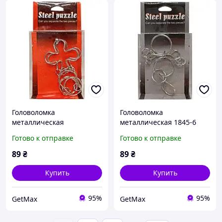
Головоломка
Головоломка
металлическая
металлическая 1845-6
развивающая 1845-1, для
развивающая логическое
Готово к отправке
Готово к отправке
детей и взрослых
мышление
89
₴
89
₴
Купить
Купить
95%
95%
GetMax
GetMax