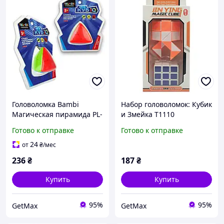
Головоломка Bambi
Набор головоломок: Кубик
Магическая пирамида PL-
и Змейка T1110
920-39 для развития
Оранжевый для детей от
Готово к отправке
Готово к отправке
мышления, разноцветная
6 лет
24
от
₴
/мес
236
₴
187
₴
Купить
Купить
95%
95%
GetMax
GetMax