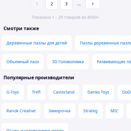
1
2
3
...
Показано 1 - 29 товаров из 8000+
Смотри также
Деревянные пазлы для детей
Пазлы деревянные пазл
Объемный пазл
3D Головоломка
Развивающие п
Популярные производители
G-Toys
Trefl
Castorland
Danko Toys
DoD
Ranok Creative
Заморочка
Strateg
MIC
Пазлы и головоломки оптом