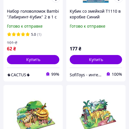
Набор головоломок Bambi
Кубик со змейкой T1110 в
"Лабиринт-Кубик" 2 в 1 с
коробке Синий
Кубиком Рубика 3x3 и
T1110(Blue)
Готово к отправке
Готово к отправке
Кубом-лабиринтом
5.0
(1)
101
₴
62
₴
177
₴
Купить
Купить
99%
100%
🌵CACTUS🌵
SofiToys - интернет-магазин детских игрушек в Украине