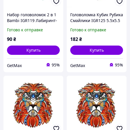
Набор головоломок 2 в 1
Головоломка Кубик Рубика
Bambi IGR119 Лабиринт-
Смайлики IGR125 5.5х5.5
Кубик 3х3 для развития
см Черный Развивающая
Готово к отправке
Готово к отправке
логики
Логику
90
₴
182
₴
Купить
Купить
95%
95%
GetMax
GetMax