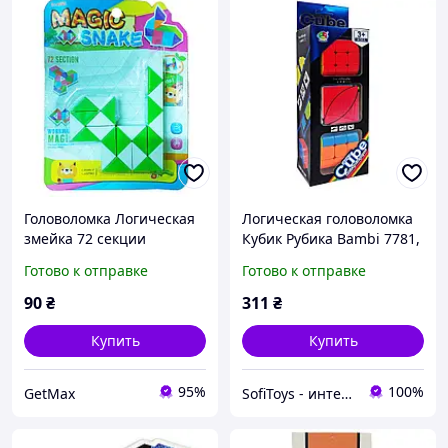
Головоломка Логическая
Логическая головоломка
змейка 72 секции
Кубик Рубика Bambi 7781,
развивающая Green-
3 элемента
Готово к отправке
Готово к отправке
White для детей от 3 лет
90
₴
311
₴
Купить
Купить
95%
100%
GetMax
SofiToys - интернет-магазин детских игрушек в Украине