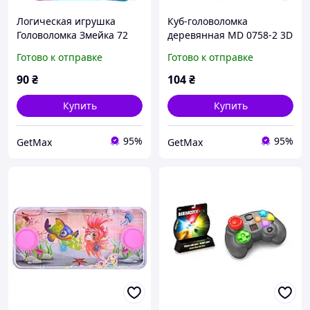
Логическая игрушка
Куб-головоломка
Головоломка Змейка 72
деревянная MD 0758-2 3D
секции развивающая
Тетрис развивающая
Готово к отправке
Готово к отправке
Beige-Pink
логика для детей 6
элементов
90
₴
104
₴
Купить
Купить
95%
95%
GetMax
GetMax