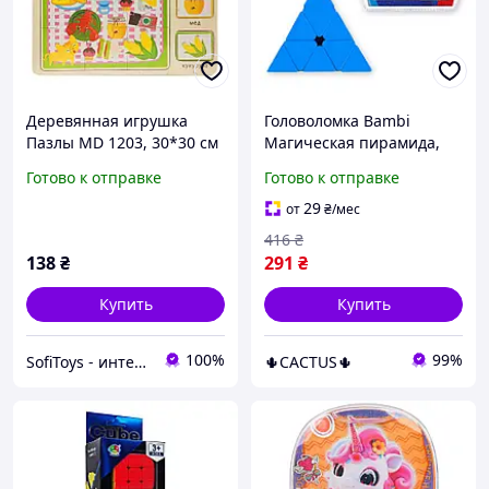
Деревянная игрушка
Головоломка Bambi
Пазлы MD 1203, 30*30 см
Магическая пирамида,
Продукты, 9 дет., MD
треугольный кубик
Готово к отправке
Готово к отправке
1203-4
Рубика, для развития
мышления и мелкой
29
от
₴
/мес
моторики
416
₴
138
₴
291
₴
Купить
Купить
100%
99%
SofiToys - интернет-магазин детских игрушек в Украине
🌵CACTUS🌵