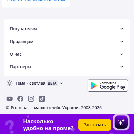
Покупателям
Продавцам
О нас
Партнеры
Тема
-
светлая
BETA
© Prom.ua — маркетплейс України, 2008-2026
Насколько
Рассказать
удобно на проме?