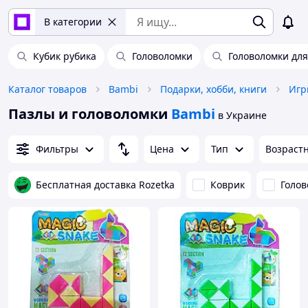
В категории
Кубик рубика
Головоломки
Головоломки для
Каталог товаров
Bambi
Подарки, хобби, книги
Игр
Пазлы и головоломки
Bambi
в Украине
Фильтры
Цена
Тип
Возраст
Бесплатная доставка Rozetka
Коврик
Голов