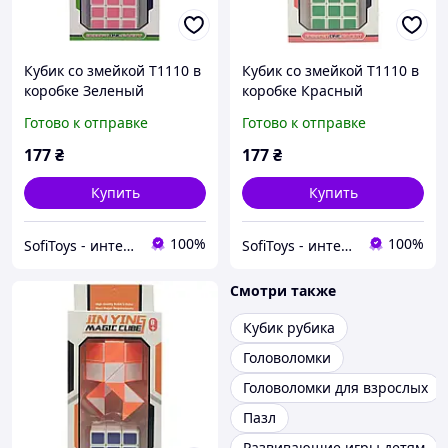
Кубик со змейкой T1110 в
Кубик со змейкой T1110 в
коробке Зеленый
коробке Красный
T1110(Green)
T1110(Red)
Готово к отправке
Готово к отправке
177
₴
177
₴
Купить
Купить
100%
100%
SofiToys - интернет-магазин детских игрушек в Украине
SofiToys - интернет-магазин детских игрушек в Украине
Смотри также
Кубик рубика
Головоломки
Головоломки для взрослых
Пазл
Развивающие игры детям