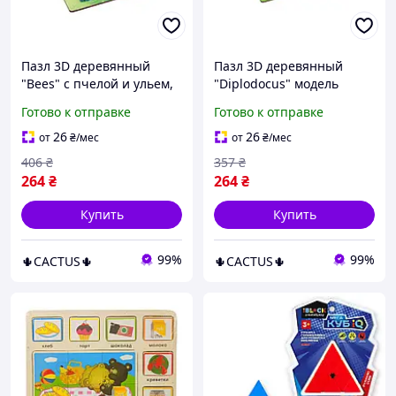
Пазл 3D деревянный
Пазл 3D деревянный
"Bees" с пчелой и ульем,
"Diplodocus" модель
43 детали, развивающий
динозавра со сценой, для
Готово к отправке
Готово к отправке
моторику и логику
развития моторики и
логики, 35 деталей
26
26
от
₴
/мес
от
₴
/мес
406
₴
357
₴
264
₴
264
₴
Купить
Купить
99%
99%
🌵CACTUS🌵
🌵CACTUS🌵