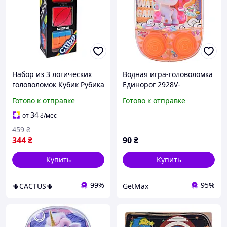
Набор из 3 логических
Водная игра-головоломка
головоломок Кубик Рубика
Единорог 2928V-
и геометрические игры
13(Orange) для детей 11
Готово к отправке
Готово к отправке
для развития
см
34
от
₴
/мес
459
₴
344
₴
90
₴
Купить
Купить
99%
95%
🌵CACTUS🌵
GetMax