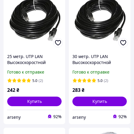
25 метр. UTP LAN
30 метр. UTP LAN
Высокоскоростной
Высокоскоростной
сетевой Патч корд
сетевой Патч корд
Готово к отправке
Готово к отправке
OUTDOOR Ethernet
OUTDOOR Ethernet
кабель для интернета
кабель для интернета
5.0
(2)
5.0
(2)
передачи данных
передачи данных
242
₴
283
₴
Купить
Купить
92%
92%
arseny
arseny