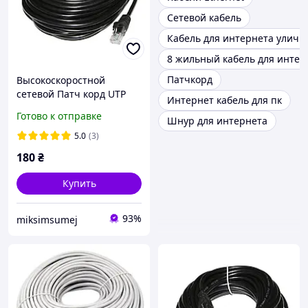
Сетевой кабель
Кабель для интернета улич
8 жильный кабель для интер
Патчкорд
Высокоскоростной
сетевой Патч корд UTP
Интернет кабель для пк
LAN кабель Наружный
Готово к отправке
Шнур для интернета
26м для интернета DSS до
1000Мбит/с (Gigabit
5.0
(3)
180
₴
Купить
93%
miksimsumej