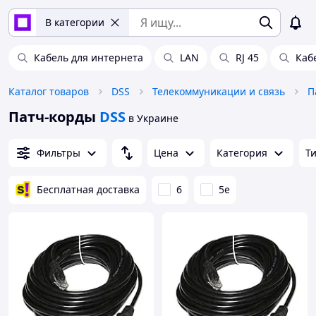
В категории
Кабель для интернета
LAN
RJ 45
Каб
Каталог товаров
DSS
Телекоммуникации и связь
П
Патч-корды
DSS
в Украине
Фильтры
Цена
Категория
Т
Бесплатная доставка
6
5e