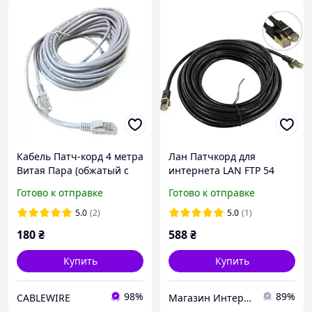
Кабель Патч-корд 4 метра
Лан Патчкорд для
Витая Пара (обжатый с
интернета LAN FTP 54
обоих сторон) 4х2х0,5
метр. DSS (Внешний,
Готово к отправке
Готово к отправке
(UTP-cat.5E) RJ45 8P8C
Экранированный)
Сетевой шнур LAN
Сетевой кабель,
5.0
(2)
5.0
(1)
Соединительный шнур
180
₴
588
₴
Купить
Купить
98%
89%
CABLEWIRE
Магазин Интернет Кабеля