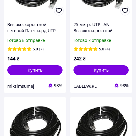
Высокоскоростной
25 метр. UTP LAN
сетевой Патч корд UTP
Высокоскоростной
LAN кабель Наружный
сетевой Патч корд DSS
Готово к отправке
Готово к отправке
20м для интернета DSS до
Ethernet кабель для
1000Мбит/с (Gigabit
интернета передачи
5.0
(7)
5.0
(4)
данных
144
₴
242
₴
Купить
Купить
93%
98%
miksimsumej
CABLEWIRE