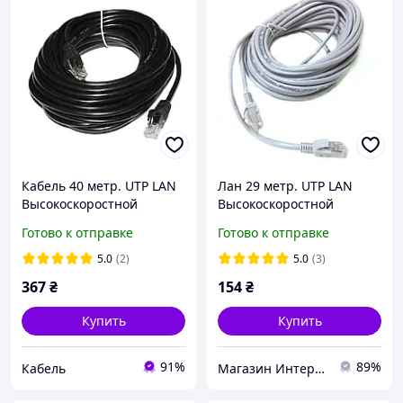
Кабель 40 метр. UTP LAN
Лан 29 метр. UTP LAN
Высокоскоростной
Высокоскоростной
сетевой Патч корд DSS
сетевой Патч корд DSS
Готово к отправке
Готово к отправке
Ethernet кабель для
Ethernet кабель для
интернета передачи
интернета, передачи
5.0
(2)
5.0
(3)
данных
данных
367
₴
154
₴
Купить
Купить
91%
89%
Кабель
Магазин Интернет Кабеля