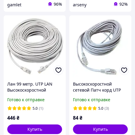
96%
92%
gamlet
arseny
Лан 99 метр. UTP LAN
Высокоскоростной
Высокоскоростной
сетевой Патч корд UTP
сетевой Патч корд DSS
LAN кабель 20м для
Готово к отправке
Готово к отправке
Ethernet кабель для
интернета DSS до
интернета, передачи
100Мбит/с
5.0
(1)
5.0
(3)
данных
446
₴
84
₴
Купить
Купить