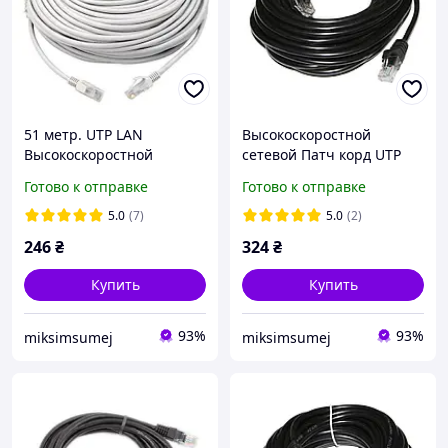
51 метр. UTP LAN
Высокоскоростной
Высокоскоростной
сетевой Патч корд UTP
сетевой Патч корд DSS
LAN кабель Наружный
Готово к отправке
Готово к отправке
Ethernet кабель для
50м для интернета DSS до
интернета, передачи
1000Мбит/с (Gigabit
5.0
(7)
5.0
(2)
данных
246
₴
324
₴
Купить
Купить
93%
93%
miksimsumej
miksimsumej