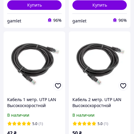
Купить
Купить
96%
96%
gamlet
gamlet
Кабель 1 метр. UTP LAN
Кабель 2 метр. UTP LAN
Высокоскоростной
Высокоскоростной
сетевой Патч корд DSS
сетевой Патч корд DSS
В наличии
В наличии
Ethernet кабель для
Ethernet кабель для
интернета передачи
интернета передачи
5.0
(1)
5.0
(1)
данных
данных
42
₴
50
₴