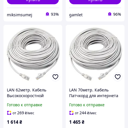
93%
96%
miksimsumej
gamlet
LAN 62метр. Кабель
LAN 70метр. Кабель
Высокоскоростной
Патчкорд для интернета
сетевой Патч корд UTP
LAN 70 метр. DSS Сетевой
Готово к отправке
Готово к отправке
LAN кабель 62м для
кабель, Соединительный
интернета DSS до
шнур
269
244
от
₴
/мес
от
₴
/мес
1000Мбит/с
1 614
₴
1 465
₴