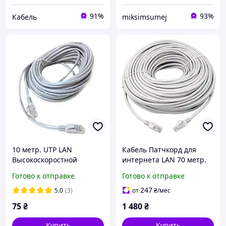
91%
93%
Кабель
miksimsumej
10 метр. UTP LAN
Кабель Патчкорд для
Высокоскоростной
интернета LAN 70 метр.
сетевой Патч корд DSS
DSS Сетевой кабель,
Готово к отправке
Готово к отправке
Ethernet кабель для
Соединительный шнур
интернета, передачи
247
5.0
(3)
от
₴
/мес
данных
75
₴
1 480
₴
Купить
Купить