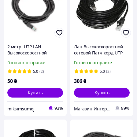
2 метр. UTP LAN
Лан Высокоскоростной
Высокоскоростной
сетевой Патч корд UTP
сетевой Патч корд DSS
LAN кабель Наружный
Готово к отправке
Готово к отправке
Ethernet кабель для
47м для интернета DSS до
интернета передачи
1000Мбит/с (Gigabit
5.0
(2)
5.0
(2)
данных
50
₴
306
₴
Купить
Купить
93%
89%
miksimsumej
Магазин Интернет Кабеля