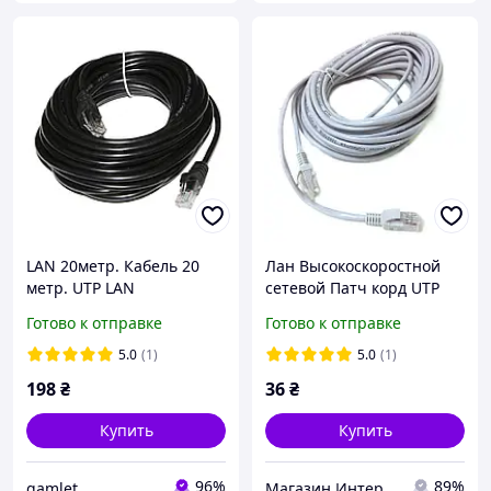
LAN 20метр. Кабель 20
Лан Высокоскоростной
метр. UTP LAN
сетевой Патч корд UTP
Высокоскоростной
LAN кабель 4м для
Готово к отправке
Готово к отправке
сетевой Патч корд DSS
интернета DSS до
Ethernet кабель для
1000Мбит/с (Gigabit
5.0
(1)
5.0
(1)
интернета передачи
Ethernet, 1
198
₴
36
₴
данных
Купить
Купить
96%
89%
gamlet
Магазин Интернет Кабеля