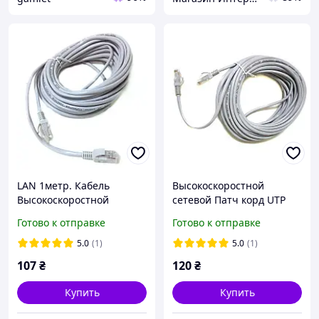
LAN 1метр. Кабель
Высокоскоростной
Высокоскоростной
сетевой Патч корд UTP
сетевой Патч корд UTP
LAN кабель 32м для
Готово к отправке
Готово к отправке
LAN кабель 1м для
интернета OUTDOOR
интернета DSS до
5.0
(1)
5.0
(1)
1000Мбит/с (Gigabit
107
₴
120
₴
Ethernet)
Купить
Купить