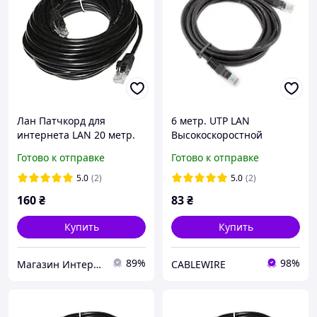
Лан Патчкорд для
6 метр. UTP LAN
интернета LAN 20 метр.
Высокоскоростной
DSS (Внешний) Сетевой
сетевой Патч корд DSS
Готово к отправке
Готово к отправке
кабель, Соединительный
Ethernet кабель для
шнур
интернета передачи
5.0
(2)
5.0
(2)
данных
160
₴
83
₴
Купить
Купить
89%
98%
Магазин Интернет Кабеля
CABLEWIRE