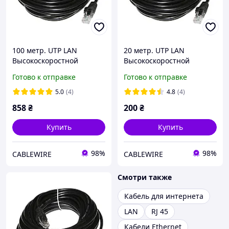
100 метр. UTP LAN
20 метр. UTP LAN
Высокоскоростной
Высокоскоростной
сетевой Патч корд DSS
сетевой Патч корд DSS
Готово к отправке
Готово к отправке
Ethernet кабель для
Ethernet кабель для
интернета передачи
интернета передачи
5.0
(4)
4.8
(4)
данных
данных
858
₴
200
₴
Купить
Купить
98%
98%
CABLEWIRE
CABLEWIRE
Смотри также
Кабель для интернета
LAN
RJ 45
Кабели Ethernet