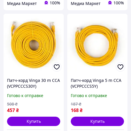
100%
100%
Медиа Маркет
Медиа Маркет
Патч-корд Vinga 30 m CCA
Патч-корд Vinga 5 m CCA
(VCPPCCCS30Y)
(VCPPCCCS5Y)
Готово к отправке
Готово к отправке
508
₴
187
₴
457
₴
168
₴
Купить
Купить