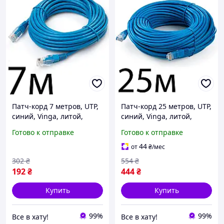
Патч-корд 7 метров, UTP,
Патч-корд 25 метров, UTP,
синий, Vinga, литой,
синий, Vinga, литой,
медь, RJ45, кат.5е, витая
медь, RJ45, кат.5е, витая
Готово к отправке
Готово к отправке
пара, сетевой кабель для
пара, сетевой кабель для
интернета
интернета
44
от
₴
/мес
302
₴
554
₴
192
₴
444
₴
Купить
Купить
99%
99%
Все в хату!
Все в хату!