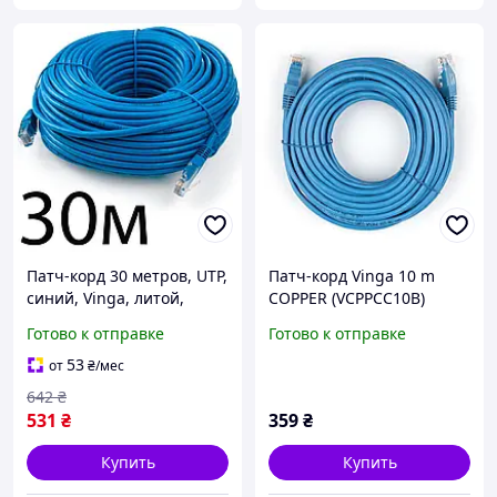
Патч-корд 30 метров, UTP,
Патч-корд Vinga 10 m
синий, Vinga, литой,
COPPER (VCPPCC10B)
медь, RJ45, кат.5е, витая
Готово к отправке
Готово к отправке
пара, сетевой кабель для
интернета
53
от
₴
/мес
642
₴
531
₴
359
₴
Купить
Купить