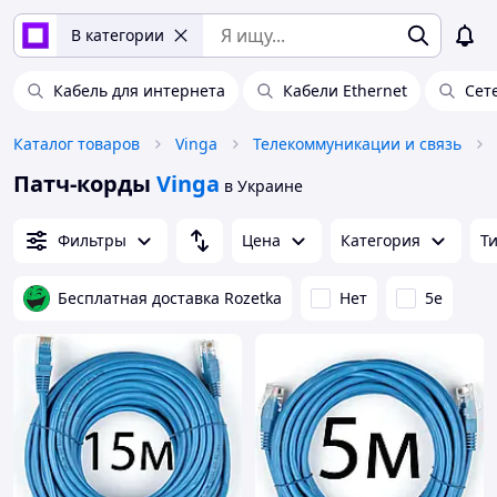
В категории
Кабель для интернета
Кабели Ethernet
Сет
Каталог товаров
Vinga
Телекоммуникации и связь
Патч-корды
Vinga
в Украине
Фильтры
Цена
Категория
Т
Бесплатная доставка Rozetka
Нет
5e