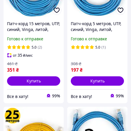
Патч-корд 15 метров, UTP,
Патч-корд 5 метров, UTP,
синий, Vinga, литой,
синий, Vinga, литой,
медь, RJ45, кат.5е, витая
медь, RJ45, кат.5е, витая
Готово к отправке
Готово к отправке
пара, сетевой кабель для
пара, сетевой кабель для
интернета
интернета
5.0
(2)
5.0
(1)
35
от
₴
/мес
461
₴
308
₴
351
₴
197
₴
Купить
Купить
99%
99%
Все в хату!
Все в хату!