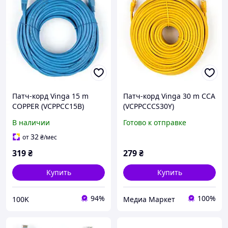
Патч-корд Vinga 15 m
Патч-корд Vinga 30 m CCA
COPPER (VCPPCC15B)
(VCPPCCCS30Y)
В наличии
Готово к отправке
32
от
₴
/мес
319
₴
279
₴
Купить
Купить
94%
100%
100K
Медиа Маркет