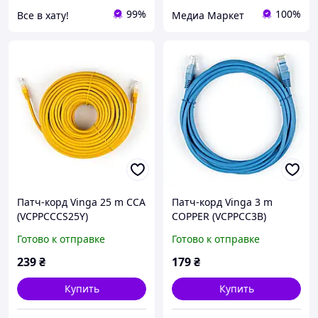
99%
100%
Все в хату!
Медиа Маркет
Патч-корд Vinga 25 m CCA
Патч-корд Vinga 3 m
(VCPPCCCS25Y)
COPPER (VCPPCC3B)
Готово к отправке
Готово к отправке
239
₴
179
₴
Купить
Купить