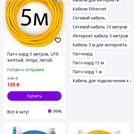
Кабели Ethernet
Сетевой кабель
Сетевой кабель 10 метров
Интернет кабель 5 метров
Кабель 3 м для интернета
Патчкорд
Патч-корд 5 метров, UTP,
желтый, Vinga, литой,
Патч корд 15 м
RJ45, кат.5е, витая пара,
Готово к отправке
Патч-корд 1 м
сетевой кабель для
интернета
246
₴
Кабель для подключения к и
135
₴
Купить
99%
Все в хату!