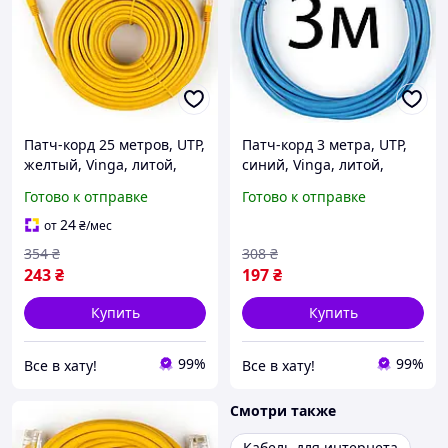
Патч-корд 25 метров, UTP,
Патч-корд 3 метра, UTP,
желтый, Vinga, литой,
синий, Vinga, литой,
RJ45, кат.5е, витая пара,
медь, RJ45, кат.5е, витая
Готово к отправке
Готово к отправке
сетевой кабель для
пара, сетевой кабель для
интернета
интернета
24
от
₴
/мес
354
₴
308
₴
243
₴
197
₴
Купить
Купить
99%
99%
Все в хату!
Все в хату!
Смотри также
Кабель для интернета