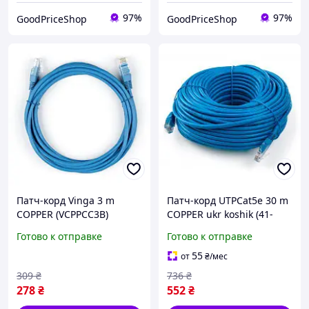
97%
97%
GoodPriceShop
GoodPriceShop
Патч-корд Vinga 3 m
Патч-корд UTPCat5e 30 m
COPPER (VCPPCC3B)
COPPER ukr koshik (41-
339-85)
Готово к отправке
Готово к отправке
55
от
₴
/мес
309
₴
736
₴
278
₴
552
₴