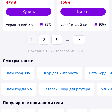
479
₴
156
₴
Купить
Купить
93%
93%
Український Кошик
Український Кошик
1
2
3
...
Показано 1 - 29 товаров из 800+
Смотри также
Патч корд 30м
Шнур для интернета
Патч корд 5м
Патч-корды 6 м
Сетевой шнур для роутера
Уличн
Популярные производители