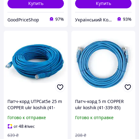
Купить
Купить
97%
93%
GoodPriceShop
Український Кошик
Патч-корд UTPCat5e 25 m
Патч-корд 5 m COPPER
COPPER ukr koshik (41-
ukr koshik (41-339-85)
339-85)
Готово к отправке
Готово к отправке
48
от
₴
/мес
639
₴
208
₴