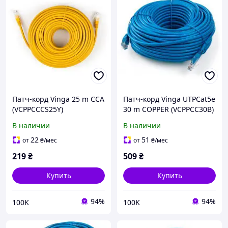
Патч-корд Vinga 25 m CCA
Патч-корд Vinga UTPCat5e
(VCPPCCCS25Y)
30 m COPPER (VCPPCC30B)
В наличии
В наличии
22
51
от
₴
/мес
от
₴
/мес
219
₴
509
₴
Купить
Купить
94%
94%
100K
100K