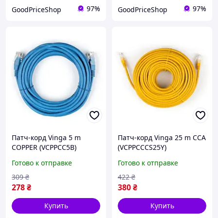
97%
97%
GoodPriceShop
GoodPriceShop
Патч-корд Vinga 5 m
Патч-корд Vinga 25 m CCA
COPPER (VCPPCC5B)
(VCPPCCCS25Y)
Готово к отправке
Готово к отправке
309
₴
422
₴
278
₴
380
₴
Купить
Купить