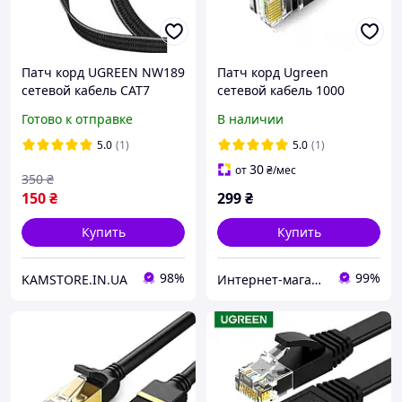
Патч корд UGREEN NW189
Патч корд Ugreen
сетевой кабель CAT7
сетевой кабель 1000
10Gbps совместимый со
Mбит\с Ethernet RJ45 Cat 6
Готово к отправке
В наличии
Smart TV, Switch плоский
плоский 5М черный
1 м Black (40159)
NW102 Интернет - кабели
5.0
(1)
5.0
(1)
и
30
от
₴
/мес
350
₴
150
₴
299
₴
Купить
Купить
98%
99%
KAMSTORE.IN.UA
Интернет-магазин аксессуаров "HUSKY SHOP"