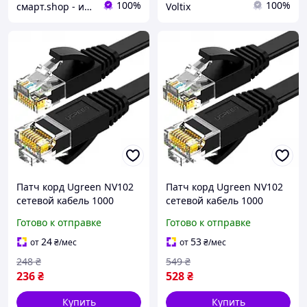
100%
100%
смарт.shop - интернет магазин электроники
Voltix
Патч корд Ugreen NV102
Патч корд Ugreen NV102
сетевой кабель 1000
сетевой кабель 1000
Mбит\с Ethernet RJ45 Cat 6
Mбит\с Ethernet RJ45 Cat 6
Готово к отправке
Готово к отправке
плоский 3М Black (50175)
плоский 10М Black (50178)
24
53
от
₴
/мес
от
₴
/мес
248
₴
549
₴
236
₴
528
₴
Купить
Купить