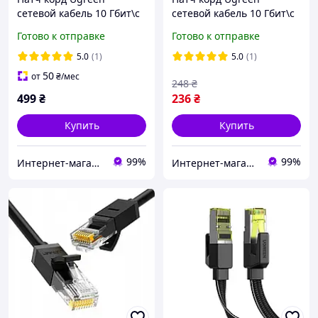
сетевой кабель 10 Гбит\с
сетевой кабель 10 Гбит\с
Ethernet RJ45 Cat 7
Ethernet RJ45 Cat 7
Готово к отправке
Готово к отправке
плоский 1М Black (NW106)
плоский 2М Black (NW107)
11261
5.0
(1)
5.0
(1)
50
от
₴
/мес
248
₴
499
₴
236
₴
Купить
Купить
99%
99%
Интернет-магазин электроники и аксессуаров "Ugreen Украина"
Интернет-магазин Смарт Хаус