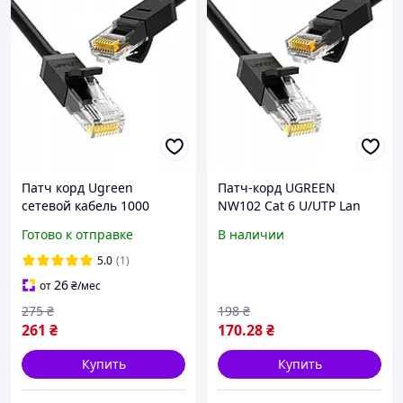
Патч корд Ugreen
Патч-корд UGREEN
сетевой кабель 1000
NW102 Cat 6 U/UTP Lan
Mбит\с Ethernet RJ45 Cat 6
Flat Cable 2м Black (50174)
Готово к отправке
В наличии
круглый 2М Black (NW102)
20160
5.0
(1)
26
от
₴
/мес
275
₴
198
₴
261
₴
170
.28
₴
Купить
Купить