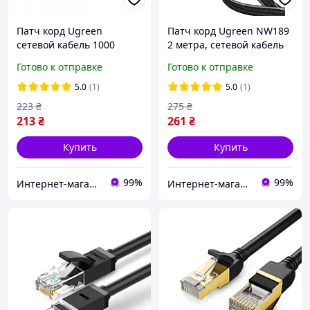
Патч корд Ugreen
Патч корд Ugreen NW189
сетевой кабель 1000
2 метра, сетевой кабель
Mбит\с Ethernet RJ45 Cat 6
10 Гбит\с Ethernet RJ45
Готово к отправке
Готово к отправке
круглый 2М Black (NW102)
Cat 7 плоский в оплетке
20160
Black (40161)
5.0
(1)
5.0
(1)
223
₴
275
₴
213
₴
261
₴
Купить
Купить
99%
99%
Интернет-магазин Смарт Хаус
Интернет-магазин Смарт Хаус