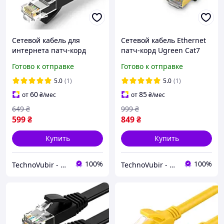
Сетевой кабель для
Сетевой кабель Ethernet
интернета патч-корд
патч-корд Ugreen Cat7
Ugreen Cat6 U/UTP 1Gb/s
F/FTP 10Gb/s Lan Cable
Готово к отправке
Готово к отправке
Ethernet Cable 20м
15м (черный) NW107
(черный) NW102
5.0
(1)
5.0
(1)
60
85
от
₴
/мес
от
₴
/мес
649
₴
999
₴
599
₴
849
₴
Купить
Купить
100%
100%
TechnoVubir - только качественные аксессуары
TechnoVubir - только качественные аксессуары