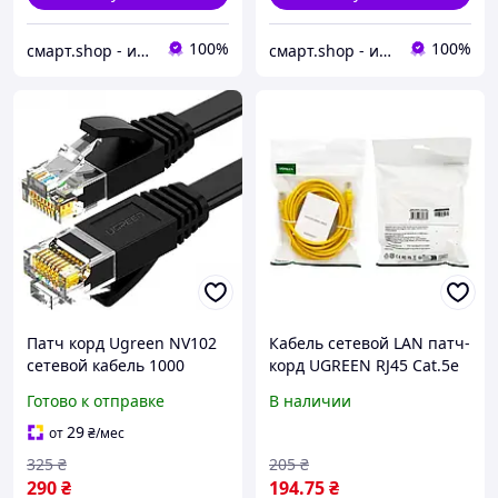
100%
100%
смарт.shop - интернет магазин электроники
смарт.shop - интернет магазин электроники
Патч корд Ugreen NV102
Кабель сетевой LAN патч-
сетевой кабель 1000
корд UGREEN RJ45 Cat.5e
Mбит\с Ethernet RJ45 Cat 6
U/UTP 5 метров, желтый
Готово к отправке
В наличии
плоский 5М Black (50176)
29
от
₴
/мес
325
₴
205
₴
290
₴
194
.75
₴