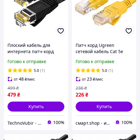
Плоский кабель для
Патч корд Ugreen
интернета патч-корд
сетевой кабель Cat 5e
UGREEN Cat 6 UTP 1Gb/s
круглый UTP Lan Cable 5
Готово к отправке
Готово к отправке
Ethernet Cable 15м
м Yellow (NW103)
(черный) NW102
5.0
(1)
5.0
(1)
48
23
от
₴
/мес
от
₴
/мес
499
₴
238
₴
479
₴
226
₴
Купить
Купить
100%
100%
TechnoVubir - только качественные аксессуары
смарт.shop - интернет магазин электроники