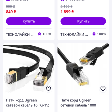
999
₴
2 199
₴
849
₴
1 899
₴
Купить
Купить
100%
100%
ТЕХНОЛАЙКИ - лучшие аксессуары для вашей техники.
ТЕХНОЛАЙКИ - лучшие аксессуары для вашей техники.
Патч корд Ugreen
Патч корд Ugreen
сетевой кабель 10 Гбит\с
сетевой кабель 1000
Ethernet RJ45 Cat 7
Mбит\с Ethernet RJ45 Cat 6