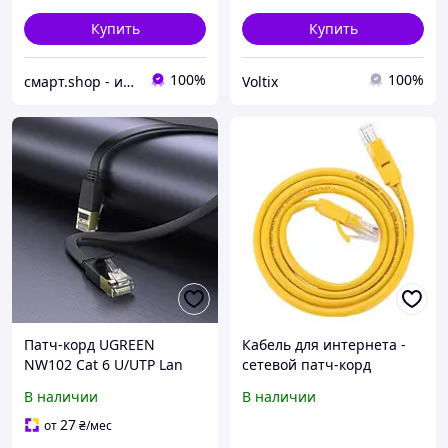
Купить
Купить
100%
100%
смарт.shop - интернет магазин электроники
Voltix
Патч-корд UGREEN
Кабель для интернета -
NW102 Cat 6 U/UTP Lan
сетевой патч-корд
Flat Cable 5м Black (50176)
UGREEN NW103 Cat 5e
В наличии
В наличии
UTP Lan Cable 5m желтый
27
от
₴
/мес