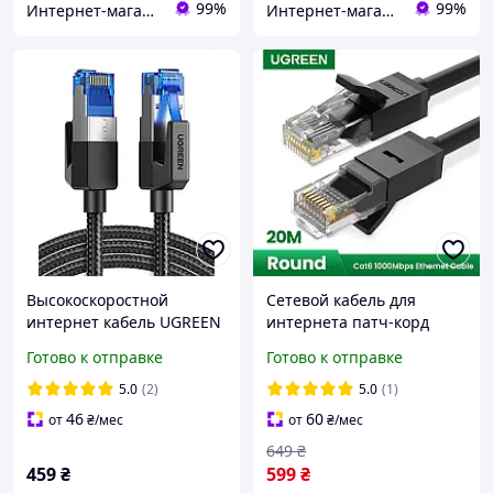
99%
99%
Интернет-магазин электроники и аксессуаров "Ugreen Украина"
Интернет-магазин Смарт Хаус
Высокоскоростной
Сетевой кабель для
интернет кабель UGREEN
интернета патч-корд
Cat 8 Lan круглый сетевой
Ugreen Cat6 U/UTP
Готово к отправке
Готово к отправке
шнур патч-корд с
Ethernet Cable 20м
оплеткой RJ45 2 м
(черный)
5.0
(2)
5.0
(1)
(NW153)
46
60
от
₴
/мес
от
₴
/мес
649
₴
459
₴
599
₴