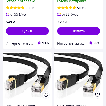
Готово к отправке
Готово к отправке
плоский 2М Black (NW106)
круглый 5М Black (NW102)
5.0
(1)
5.0
(1)
55
33
от
₴
/мес
от
₴
/мес
549
₴
329
₴
Купить
Купить
99%
99%
Интернет-магазин электроники и аксессуаров "Ugreen Украина"
Интернет-магазин электроники и аксессуаров "Ugreen Украина"
Патч корд Ugreen
Патч корд Ugreen