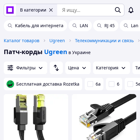
В категории
Кабель для интернета
LAN
RJ 45
Lan
Каталог товаров
Ugreen
Телекоммуникации и связь
Патч-корды
Ugreen
в Украине
Фильтры
Цена
Категория
Т
Бесплатная доставка Rozetka
6a
6
5