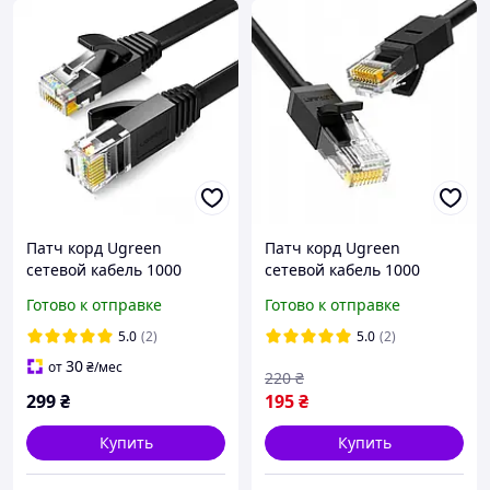
Патч корд Ugreen
Патч корд Ugreen
сетевой кабель 1000
сетевой кабель 1000
Mбит\с Ethernet RJ45 Cat 6
Mбит\с Ethernet RJ45 Cat 6
Готово к отправке
Готово к отправке
плоский 5М Black (NW102)
круглый 3М Black (NW102)
20161
5.0
(2)
5.0
(2)
30
от
₴
/мес
220
₴
299
₴
195
₴
Купить
Купить