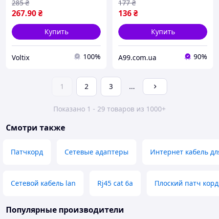
285
₴
177
₴
267
.90
₴
136
₴
Купить
Купить
100%
90%
Voltix
A99.com.ua
1
2
3
...
Показано 1 - 29 товаров из 1000+
Смотри также
Патчкорд
Сетевые адаптеры
Интернет кабель дл
Сетевой кабель lan
Rj45 cat 6a
Плоский патч корд 
Популярные производители