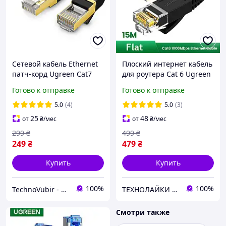
Сетевой кабель Ethernet
Плоский интернет кабель
патч-корд Ugreen Cat7
для роутера Cat 6 Ugreen
F/FTP 10Gb Lan Cable 1м
UTP патч-корд Ethernet
Готово к отправке
Готово к отправке
(черный) NW107
гигабитный lan провод
RJ45 15 метров
5.0
(4)
5.0
(3)
25
48
от
₴
/мес
от
₴
/мес
299
₴
499
₴
249
₴
479
₴
Купить
Купить
100%
100%
TechnoVubir - только качественные аксессуары
ТЕХНОЛАЙКИ - лучшие аксессуары для вашей техники.
Смотри также