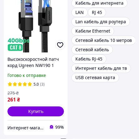
Кабель для интернета
LAN
RJ 45
Lan кабель для роутера
Кабели Ethernet
Сетевой кабель 10 метров
Сетевой кабель
Кабель RJ-45
Высокоскоростной патч
корд Ugreen NW190 1
Интернет кабель для тв
метр сетевой кабель 40
Готово к отправке
USB сетевая карта
Гбит\с Ethernet RJ45 Cat 8
плоский Black
5.0
(3)
275
₴
261
₴
Купить
99%
Интернет-магазин Смарт Хаус