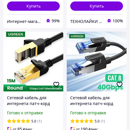
Купить
Купить
99%
100%
Интернет-магазин электроники и аксессуаров "Ugreen Украина"
ТЕХНОЛАЙКИ - лучшие аксессуары для вашей техники.
Сетевой кабель для
Сетевой кабель для
интернета патч-корд
интернета патч-корд
Ugreen Cat7 F/FTP 10Gb
Ugreen Cat8 F/FTP 40Gb/s
Готово к отправке
Готово к отправке
Lan Ethernet Cable 15м
Lan Ethernet Cable 20m
(черный)
(черный)
5.0
(1)
5.0
(1)
85
190
от
₴
/мес
от
₴
/мес