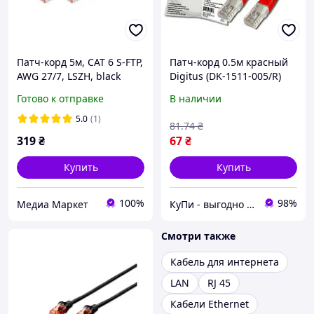
Патч-корд 5м, CAT 6 S-FTP,
Патч-корд 0.5м красный
AWG 27/7, LSZH, black
Digitus (DK-1511-005/R)
Digitus (DK-1644-050/BL)
UTP 5е cat.
Готово к отправке
В наличии
5.0
(1)
81
.74
₴
319
₴
67
₴
Купить
Купить
100%
98%
Медиа Маркет
КуПи - выгодно в магазине игрушек и техники
Смотри также
Кабель для интернета
LAN
RJ 45
Кабели Ethernet