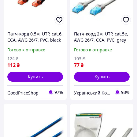
Патч-корд 0.5м, UTP, cat.6,
Патч-корд 2м, UTP, cat.5e,
CCA, AWG 26/7, PVC, black
AWG 26/7, CCA, PVC, grey
Digitus (DK-1612-005/BL)
ukr koshik (41-339-85)
Готово к отправке
Готово к отправке
124
₴
103
₴
112
₴
77
₴
Купить
Купить
97%
93%
GoodPriceShop
Український Кошик