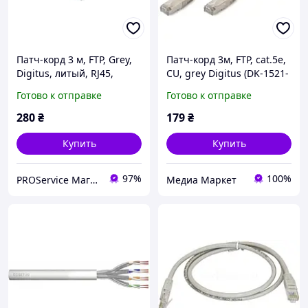
Патч-корд 3 м, FTP, Grey,
Патч-корд 3м, FTP, cat.5e,
Digitus, литый, RJ45,
CU, grey Digitus (DK-1521-
кат.5e, мідь (DK-1521-030)
030)
Готово к отправке
Готово к отправке
280
₴
179
₴
Купить
Купить
97%
100%
PROService Магазин-Сервисный центр
Медиа Маркет