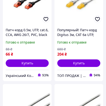
Патч-корд 0.5м, UTP, cat.6,
Популярный! Патч-корд
CCA, AWG 26/7, PVC, black
Digitus 3м, CAT 6a UTP,
Digitus (DK-1612-005/BL)
AWG 26/7, Cu, LSZH (DK-
Готово к отправке
Готово к отправке
1613-A-030) - Лучшее
качество только на
88
₴
680
₴
Nukleon.com.ua
66
₴
204
₴
Купить
Купить
93%
94%
Український Кошик
ТОП ПРОДАЖ | Интернет-супермаркет «NUKLEON»