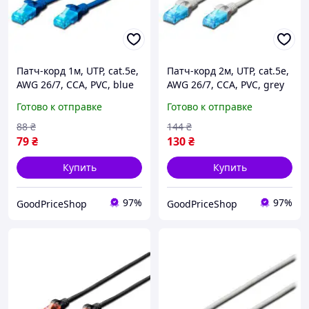
Патч-корд 1м, UTP, cat.5e,
Патч-корд 2м, UTP, cat.5e,
AWG 26/7, CCA, PVC, blue
AWG 26/7, CCA, PVC, grey
Digitus (DK-1512-010/B)
Digitus (DK-1512-020)
Готово к отправке
Готово к отправке
88
₴
144
₴
79
₴
130
₴
Купить
Купить
97%
97%
GoodPriceShop
GoodPriceShop