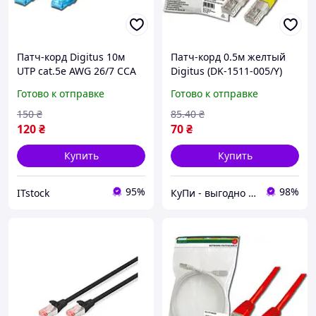
Патч-корд Digitus 10м
Патч-корд 0.5м желтый
UTP cat.5e AWG 26/7 CCA
Digitus (DK-1511-005/Y)
PVC grey (DK-1512-100)
UTP 5е категории
Готово к отправке
Готово к отправке
150
₴
85
.40
₴
120
₴
70
₴
Купить
Купить
95%
98%
ITstock
КуПи - выгодно в магазине игрушек и техники