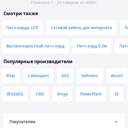
Показано 1 - 29 товаров из 4000+
Смотри также
Патч-корды UTP
Сетевой кабель для интернета
П
Высокоскоростной патч-корд
Патч-корд 0.5м
Пат
Популярные производители
Ritar
Cablexpert
DSS
Voltronic
Atcom
VEGGIEG
CMS
Vinga
PowerPlant
2E
Покупателям