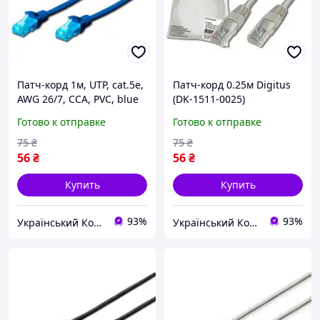
Патч-корд 1м, UTP, cat.5e,
Патч-корд 0.25м Digitus
AWG 26/7, CCA, PVC, blue
(DK-1511-0025)
ukr koshik (41-339-85)
Готово к отправке
Готово к отправке
75
₴
75
₴
56
₴
56
₴
Купить
Купить
93%
93%
Український Кошик
Український Кошик