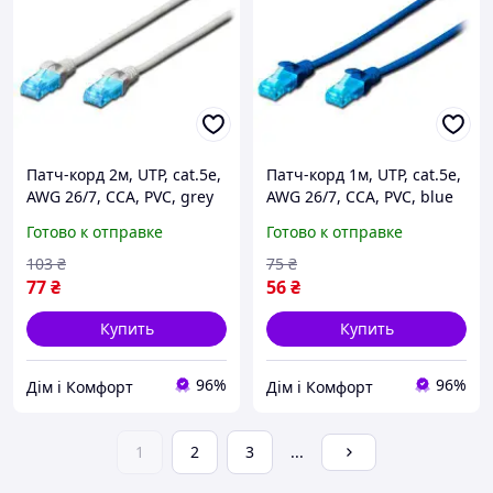
Патч-корд 2м, UTP, cat.5e,
Патч-корд 1м, UTP, cat.5e,
AWG 26/7, CCA, PVC, grey
AWG 26/7, CCA, PVC, blue
Digitus Хіт продажу!
Digitus Хіт продажу!
Готово к отправке
Готово к отправке
103
₴
75
₴
77
₴
56
₴
Купить
Купить
96%
96%
Дім і Комфорт
Дім і Комфорт
1
2
3
...