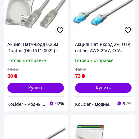
Акция! Патч-корд 0.25м
Акция! Патч-корд 2м, UTP,
Digitus (DK-1511-0025) -
cat.5e, AWG 26/7, CCA,
По лучшей цене!
PVC, grey Digitus (DK-
Готово к отправке
Готово к отправке
1512-020) - По лучшей
цене!
133
₴
162
₴
60
₴
73
₴
Купить
Купить
92%
92%
KoLider - модный магазин
KoLider - модный магазин