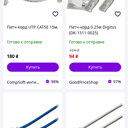
Патч-корд UTP CAT5E 15м.
Патч-корд 0.25м Digitus
(DK-1511-0025)
Готово к отправке
Готово к отправке
104
₴
180
₴
94
₴
Купить
Купить
98%
97%
CompSoft-интернет магазин компьютерных комплектующих
GoodPriceShop