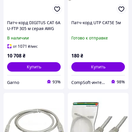
Патч-корд DIGITUS CAT 6A
Патч-корд UTP CAT5E 5м
U-FTP 305 м серая AWG
27/7 LSZH
В наличии
Готово к отправке
1071
от
₴
/мес
10 708
₴
180
₴
Купить
Купить
93%
98%
Garno
CompSoft-интернет магазин компьютерных комплектующих