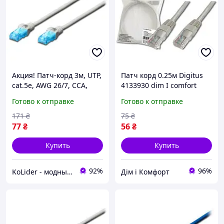
Акция! Патч-корд 3м, UTP,
Патч корд 0.25м Digitus
cat.5e, AWG 26/7, CCA,
4133930 dim I comfort
PVC, grey Digitus (DK-
Готово к отправке
Готово к отправке
1512-030) - По лучшей
цене!
171
₴
75
₴
77
₴
56
₴
Купить
Купить
92%
96%
KoLider - модный магазин
Дім і Комфорт