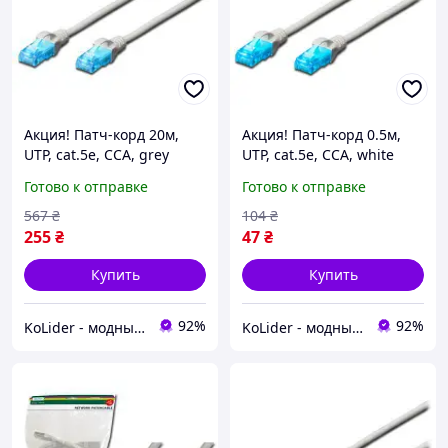
Акция! Патч-корд 20м,
Акция! Патч-корд 0.5м,
UTP, cat.5e, CCA, grey
UTP, cat.5e, CCA, white
Digitus (DK-1512-200) - По
Digitus (DK-1512-005/WH) -
Готово к отправке
Готово к отправке
лучшей цене!
По лучшей цене!
567
₴
104
₴
255
₴
47
₴
Купить
Купить
92%
92%
KoLider - модный магазин
KoLider - модный магазин