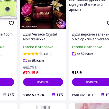
se 100ml
Духи Versace Crystal
Духи версаче зелены
Noir женские
5 мл оригинал Versac
цветочно-восточный
Versense, свежий
вке
Готово к отправке
Готово к отправке
чувственный аромат
цветочный древесно
Парфюмы Версаче
мускусный женский
52
(3)
4.0
(3)
от
₴
/мес
Кристалл Нуар 90 мл
аромат
68
от
₴
/мес
998
.75
₴
679
.15
₴
515
₴
ь
Купить
Купить
87%
98%
9
✨𝙉𝘼𝙉𝘾𝙔 𝘽𝙇𝙊𝙊𝙈✨ открой свой аромат
PARFUM OUTLET — оригинальная парфюмерия из Европы