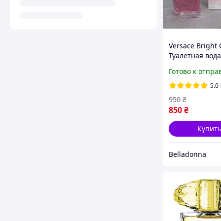
Versace Bright 
Туалетная вода
Версачи Розов
Готово к отпра
Кристал Духи 9
Версаче Брайт
5.0
Женские
950
₴
850
₴
Купит
Belladonna