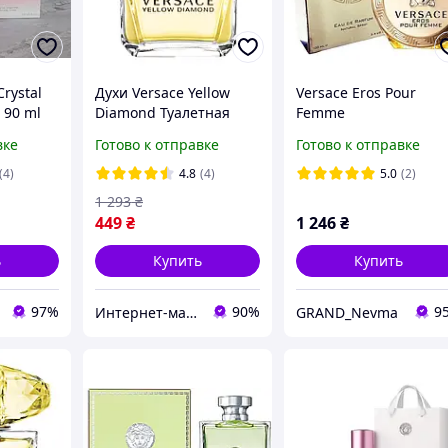
Crystal
Духи Versace Yellow
Versace Eros Pour
 90 ml
Diamond Туалетная
Femme
ые
вода 90 ml (Духи
Парфюмированная
вке
Готово к отправке
Готово к отправке
0 мл
Versace Yellow
вода 100 ml Духи
 Кристал
Diamond)
Версаче Эрос Пур Фе
(4)
4.8
(4)
5.0
(2)
Аромат Парфюм
1 293
₴
449
₴
1 246
₴
ь
Купить
Купить
97%
90%
9
Интернет-магазин «ParfumCity»
GRAND_Nevma