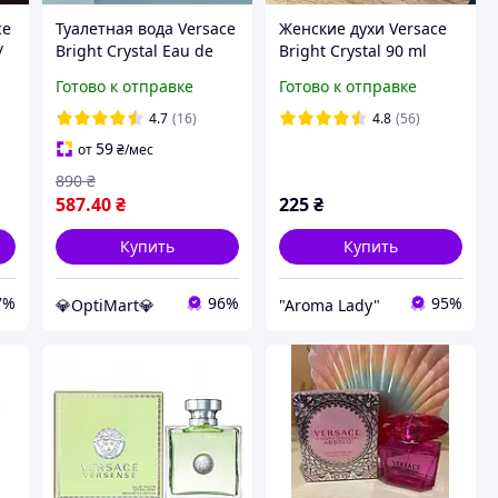
ce
Туалетная вода Versace
Женские духи Versace
/
Bright Crystal Eau de
Bright Crystal 90 ml
и
Toilette для женщин, 90
Версаче Брайт Кристал
Готово к отправке
Готово к отправке
ml. (лицензия)
90 мл
ар
4.7
(16)
4.8
(56)
59
от
₴
/мес
890
₴
587
.40
₴
225
₴
Купить
Купить
7%
96%
95%
💎OptiMart💎
"Aroma Lady"