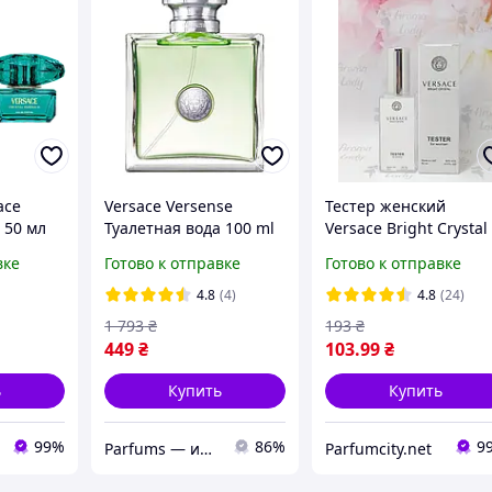
ace
Versace Versense
Тестер женский
 50 мл
Туалетная вода 100 ml
Versace Bright Crystal
ристал
(Духи Versace Зеленые
(Версаче Брайт
вке
Готово к отправке
Готово к отправке
кие)
Версаче)
Кристал) 60 мл
нная
4.8
(4)
4.8
(24)
1 793
₴
193
₴
449
₴
103
.99
₴
ь
Купить
Купить
99%
86%
9
Parfums — интернет-магазин парфюмерии и косметики
Parfumcity.net