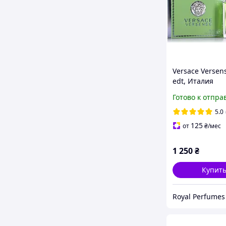
Versace Versen
edt, Италия
Готово к отпра
5.0
125
от
₴
/мес
1 250
₴
Купит
Royal Perfumes