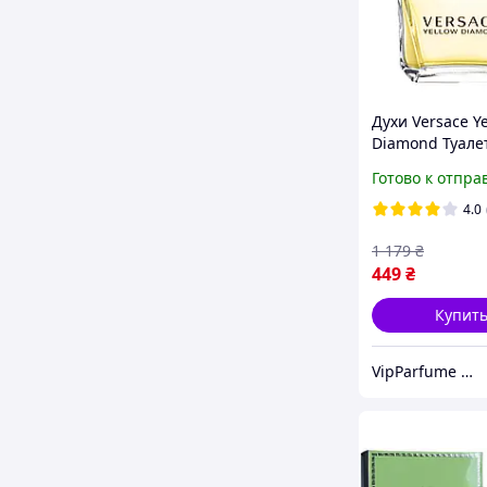
Духи Versace Y
Diamond Туале
вода 90 ml (Ве
Готово к отпра
Духи Женские)
4.0
1 179
₴
449
₴
Купит
VipParfume — интернет-магазин парфюмерии и косметики