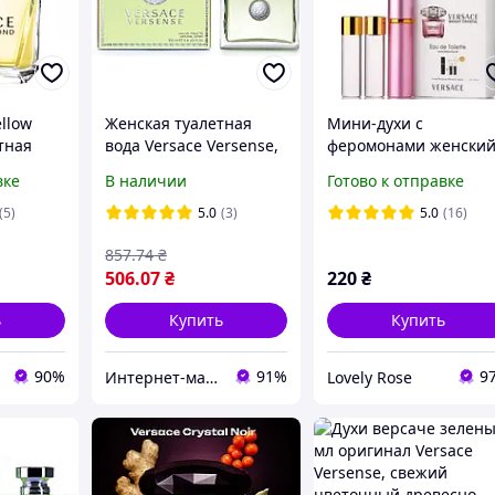
ellow
Женская туалетная
Мини-духи с
тная
вода Versace Versense,
ферoмонами женски
рсачи
100 мл цветочно-
Versace Bright Crystal
вке
В наличии
Готово к отправке
фруктовый аромат с
3х15 мл
бергамотом,
(5)
5.0
(3)
5.0
(16)
жасмином, мускусом и
857
.74
₴
кедром
506
.07
₴
220
₴
ь
Купить
Купить
90%
91%
9
Интернет-магазин Allegoriya
Lovely Rose