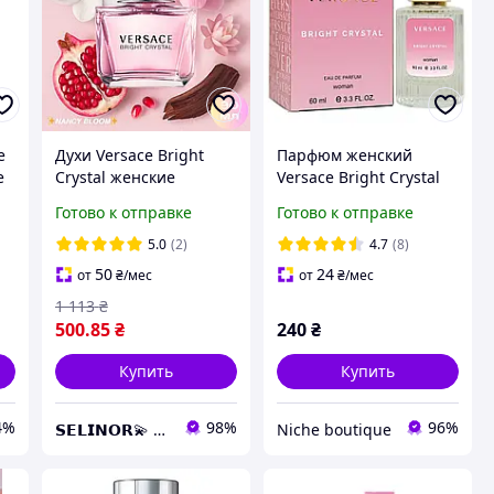
е
Духи Versace Bright
Парфюм женский
e
Crystal женские
Versace Bright Crystal
цветочный нежный
60 мл
Готово к отправке
Готово к отправке
-
аромат с гранатом и
пионом Парфумы
5.0
(2)
4.7
(8)
Версаче Брайт Кристал
50
24
от
₴
/мес
от
₴
/мес
90 мл
1 113
₴
500
.85
₴
240
₴
Купить
Купить
4%
98%
96%
𝗦𝗘𝗟𝗜𝗡𝗢𝗥💫 Искусство аромата
Niche boutique