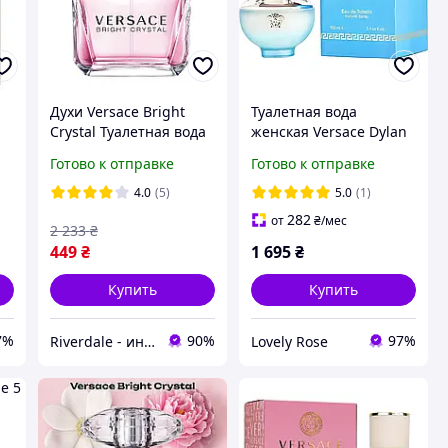
Духи Versace Bright
Туалетная вода
й
Crystal Туалетная вода
женская Versace Dylan
90 ml LUX ( Духи
Turquoise pour Femme
Готово к отправке
Готово к отправке
версаче брайт кристал
100 ml (Premium)
90 мл Женская
4.0
(5)
5.0
(1)
парфюмерия )
282
от
₴
/мес
2 233
₴
449
₴
1 695
₴
Купить
Купить
7%
90%
97%
Riverdale - интернет-магазин
Lovely Rose