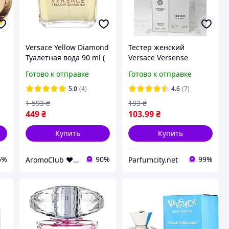
Versace Yellow Diamond
Тестер женский
Туалетная вода 90 ml (
Versace Versense
Версаче Еллоу
(Версаче Версенс) 60
Готово к отправке
Готово к отправке
Даймонд )
мл
м
5.0
(4)
4.6
(7)
1 593
₴
193
₴
449
₴
103
.99
₴
Купить
Купить
5%
90%
99%
AromoClub ❤ Качественная парфюмерия в Украине
Parfumcity.net