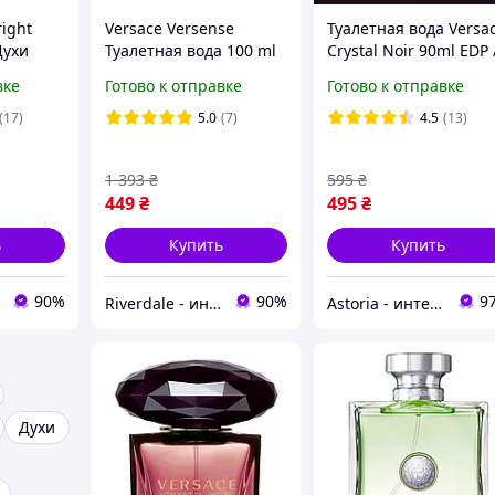
right
Versace Versense
Туалетная вода Versa
Духи
Туалетная вода 100 ml
Crystal Noir 90ml EDP 
 кристал
(Духи Версаче
Духи женские Версач
вке
Готово к отправке
Готово к отправке
Версенсе Версаче
Кристал Ноир /
Версаче
Зеленый)
Версаче Кристалл Ну
(17)
5.0
(7)
4.5
(13)
1 393
₴
595
₴
449
₴
495
₴
ь
Купить
Купить
90%
90%
9
Riverdale - интернет-магазин
Astoria - интернет-магазин косметики и парфюмерии
Духи