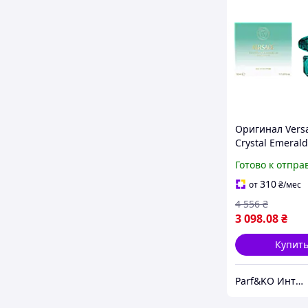
Оригинал Vers
Crystal Emerald
ml ( Версаче К
Готово к отпра
Эмеральд женс
парфюмирова
310
от
₴
/мес
вода
4 556
₴
3 098
.08
₴
Купит
Parf&KO Интернет-магазин оригинальной парфюмерии и косметики