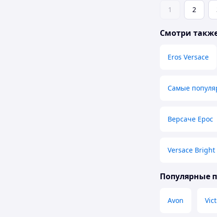
1
2
Смотри такж
Eros Versace
Самые популя
Версаче Ерос
Versace Bright 
Популярные 
Avon
Vict