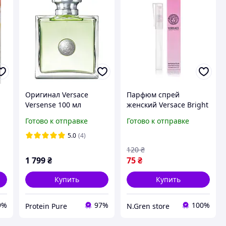
Оригинал Versace
Парфюм спрей
Versense 100 мл
женский Versace Bright
туалетная вода TESTER
Crystal - 10 мл
Готово к отправке
Готово к отправке
5.0
(4)
120
₴
1 799
₴
75
₴
Купить
Купить
9%
97%
100%
Protein Pure
N.Gren store