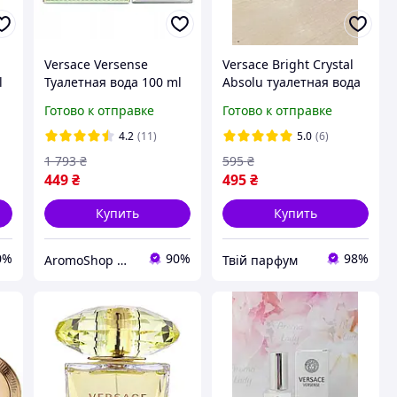
Versace Versense
Versace Bright Crystal
l
Туалетная вода 100 ml
Absolu туалетная вода
(Версаче зеленый)
90 ml Версаче Брайт
Готово к отправке
Готово к отправке
Кристал Абсолют
Абсолю Аромат Духи
4.2
(11)
5.0
(6)
женские
1 793
₴
595
₴
449
₴
495
₴
Купить
Купить
0%
90%
98%
AromoShop — интернет-магазин парфюмерии и косметики
Твій парфум