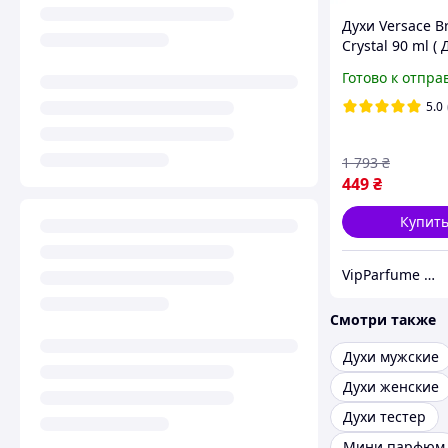
Духи Versace B
Crystal 90 ml ( 
версаче брайт
Готово к отпра
90 мл Женская
парфюмерия ) 
5.0
Кристал
1 793
₴
449
₴
Купит
VipParfume — интернет-магазин парфюмерии и косметики
Смотри также
Духи мужские
Духи женские
Духи тестер
Мини парфюм