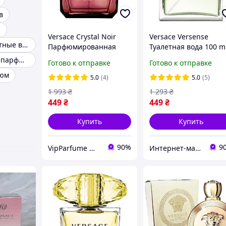
в
а
Versace Crystal Noir
Versace Versense
Женские туалетные воды
Парфюмированная
Туалетная вода 100 m
вода 90 ml
(Духи Версаче
Оригинальная парфюмерия
Готово к отправке
Готово к отправке
(Парфюмерная Вода
Версенсе)
фюм
Версаче)
5.0
(4)
5.0
(5)
1 993
₴
1 293
₴
449
₴
449
₴
Купить
Купить
90%
9
VipParfume — интернет-магазин парфюмерии и косметики
Интернет-магазин «ParfumCity»