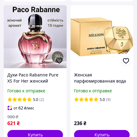
Духи Paco Rabanne Pure
Женская
XS For Her женский
парфюмированная вода
аромат ваниль попкорн
Paco Rabanne Lady Million
Готово к отправке
Готово к отправке
кокос Пако Рабан Пюр
(Пако Рабанн Леди
Икс Эс Фор Хер 80 мл
Миллион) 80 мл
5.0
(2)
5.0
(9)
62
от
₴
/мес
900
₴
621
₴
236
₴
Купить
Купить