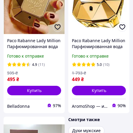
Paco Rabanne Lady Million
Paco Rabanne Lady Million
Парфюмированная вода
Парфюмированная вода
80 ml Женская
80 ml (Женская
Готово к отправке
Готово к отправке
парфюмерия Пако Рабан
парфюмерия Paco
Леди Миллион Милион
Rabanne Paco Пако рабан)
4.9
(11)
5.0
(10)
595
₴
1 793
₴
495
₴
449
₴
Купить
Купить
97%
90%
Belladonna
AromoShop — интернет-магазин парфюмерии и косметики
Смотри также
Духи мужские