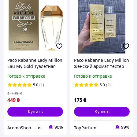
Paco Rabanne Lady Million
Paco Rabanne Lady Million
Eau My Gold Туалетная
женский аромат тестер
вода 80 ml (Пакорабане
DUTYFREE 60мл
Готово к отправке
Готово к отправке
Женская парфюмерия
Paco Rabanne Paco)
5.0
(1)
5.0
(2)
1 793
₴
449
₴
175
₴
Купить
Купить
90%
99%
AromoShop — интернет-магазин парфюмерии и косметики
TopParfum