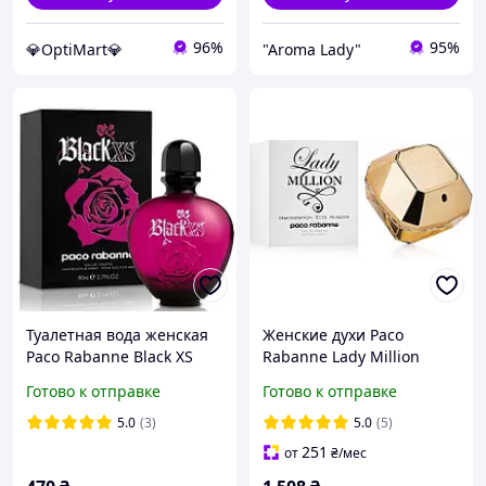
96%
95%
💎OptiMart💎
"Aroma Lady"
Туалетная вода женская
Женские духи Paco
Paco Rabanne Black XS
Rabanne Lady Million
Pour Femme лицензия 80
Tester (Пако Рабан Леди
Готово к отправке
Готово к отправке
ml
Миллион)
Парфюмированная вода
5.0
(3)
5.0
(5)
80 ml/мл Тестер
251
от
₴
/мес