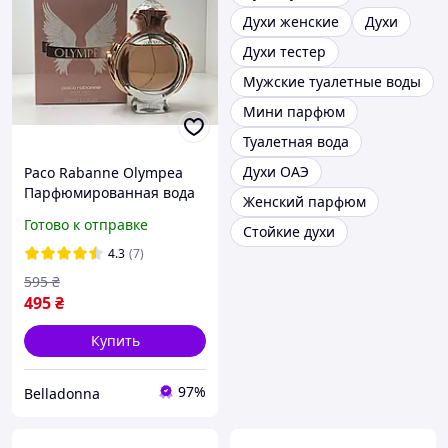
Духи женские
Духи
Духи тестер
Мужские туалетные воды
Мини парфюм
Туалетная вода
Духи ОАЭ
Paco Rabanne Olympea
Парфюмированная вода
Женский парфюм
80 ml Парфюм Пако Рабан
Готово к отправке
Стойкие духи
Олимпия Женская
парфюмерия Paco
4.3
(7)
Rabanne
595
₴
495
₴
Купить
97%
Belladonna