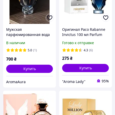
Мужская
Оригинал Paco Rabanne
парфюмированная вода
Invictus 100 мл Parfum
Paco Rabanne Invictus
В наличии
Готово к отправке
Parfum (Пако Рабан
Инвиктус Парфюм) 100
5.0
(1)
4.3
(6)
мл. Стойкий водно-
275
₴
700
₴
древесный аромат
Купить
Купить
95%
"Aroma Lady"
AromaAura