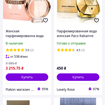
Женская
Парфюмированная вода
парфюмированна вода
женская Paco Rabanne
Paco Rabanne Olympea 80
Lady Million лицензия 80
В наличии
Готово к отправке
мл
ml
5.0
(2)
4.5
(2)
536
от
₴
/мес
3 385
₴
3 215
.75
₴
450
₴
Купить
Купить
95%
97%
Flakon магазин оригинальной парфюмерии
Lovely Rose