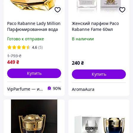
Paco Rabanne Lady Million
Женский парфюм Paco
Парфюмированная вода
Rabanne Fame 60мл
80 ml (Пакорабане
Готово к отправке
В наличии
Женская парфюмерия
Paco Rabanne Пако рабан)
4.6
(5)
1 793
₴
449
₴
240
₴
Купить
Купить
90%
VipParfume — интернет-магазин парфюмерии и косметики
AromaAura