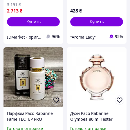
3 191
₴
2 713
₴
428
₴
Купить
Купить
96%
95%
IDMarket - оригинальная прафюмерия
"Aroma Lady"
Парфюм Paco Rabanne
Духи Paco Rabanne
Fame ТЕСТЕР PRO
Olympea 80 ml Tester
женский 58 мл
парфюм а1334
Готово к отправке
Готово к отправке