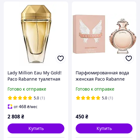
Lady Million Eau My Gold!
Парфюмированная вода
Paco Rabanne туалетная
женская Paco Rabanne
вода 80 мл ТЕСТЕР
Olympea лицензия 80 ml
Готово к отправке
Готово к отправке
5.0
(1)
5.0
(1)
468
от
₴
/мес
2 808
₴
450
₴
Купить
Купить