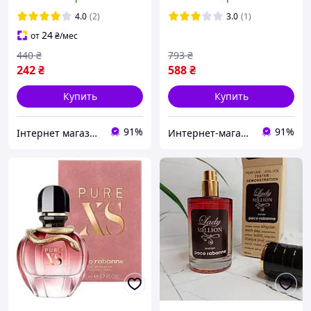
4.0
(2)
3.0
(1)
24
от
₴
/мес
440
₴
793
₴
242
₴
588
₴
Купить
Купить
91%
91%
Інтернет магазин магазин Top Aroma And Tech
Интернет-магазин Allegoriya