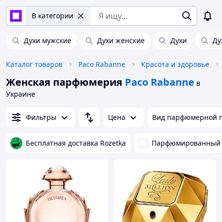
В категории
Духи мужские
Духи женские
Духи
Ду
Каталог товаров
Paco Rabanne
Красота и здоровье
Женская парфюмерия
Paco Rabanne
в
Украине
Фильтры
Цена
Вид парфюмерной 
Бесплатная доставка Rozetka
Парфюмированный 