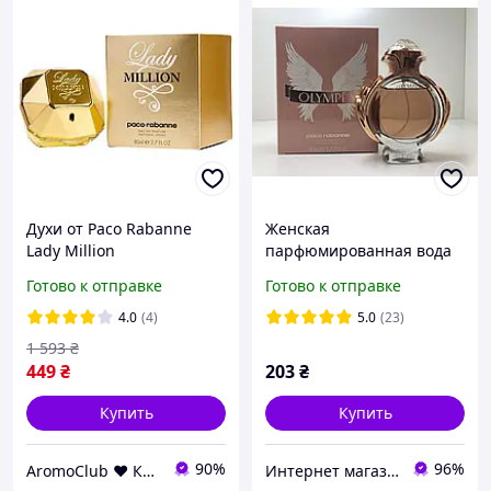
Духи от Paco Rabanne
Женская
Lady Million
парфюмированная вода
Парфюмированная вода
Paco Rabanne Olympea
Готово к отправке
Готово к отправке
80 ml (Женская
(Пако Рабан Олимпея) 80
парфюмерия Paco
мл
4.0
(4)
5.0
(23)
Rabanne Пако рабан)
1 593
₴
449
₴
203
₴
Купить
Купить
90%
96%
AromoClub ❤ Качественная парфюмерия в Украине
Интернет магазин "Aroma Glamour"