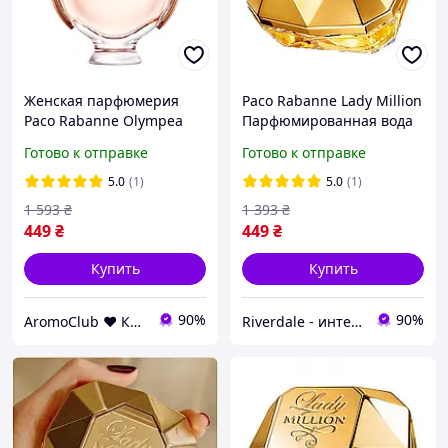
Женская парфюмерия
Paco Rabanne Lady Million
Paco Rabanne Olympea
Парфюмированная вода
Парфюмированная вода
80 ml (Женская
Готово к отправке
Готово к отправке
80 ml (Парфюм Пако
парфюмерия Paco
Рабан Олимпия Пако
Rabanne Пако рабан )
5.0
(1)
5.0
(1)
Рабан)
1 593
₴
1 393
₴
449
₴
449
₴
Купить
Купить
90%
90%
AromoClub ❤ Качественная парфюмерия в Украине
Riverdale - интернет-магазин