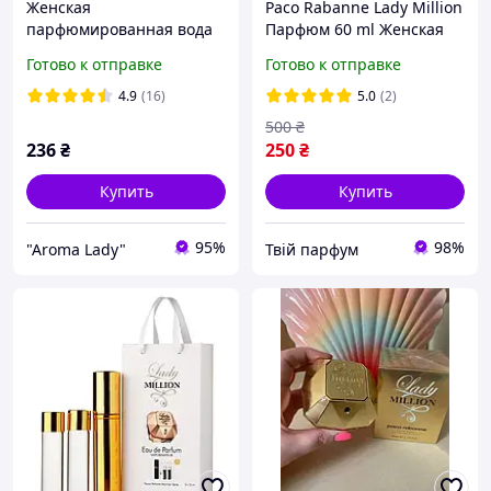
Женская
Paco Rabanne Lady Million
парфюмированная вода
Парфюм 60 ml Женская
Paco Rabanne Pure XS For
парфюмерия Пако Рабан
Готово к отправке
Готово к отправке
Her, (Пако Рабанн Пур ХС
Леди Миллион Милион
)80 мл
Аромат Духи
4.9
(16)
5.0
(2)
500
₴
236
₴
250
₴
Купить
Купить
95%
98%
"Aroma Lady"
Твій парфум