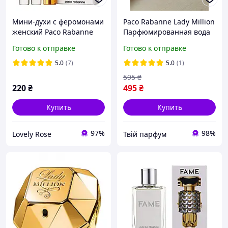
Мини-духи с ферoмонами
Paco Rabanne Lady Million
женский Paco Rabanne
Парфюмированная вода
Lady Million 3х15 мл
80 ml Пако Рабан Леди
Готово к отправке
Готово к отправке
Миллион Милион Духи
женские аромат
5.0
(7)
5.0
(1)
595
₴
220
₴
495
₴
Купить
Купить
97%
98%
Lovely Rose
Твій парфум