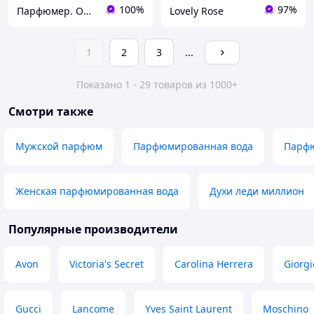
100%
97%
Парфюмер. Оригинальная парфюмерия и косметика в Харькове, Украине
Lovely Rose
1
2
3
...
Показано 1 - 29 товаров из 1000+
Смотри также
Мужской парфюм
Парфюмированная вода
Парфю
Женская парфюмированная вода
Духи леди миллион
Популярные производители
Avon
Victoria's Secret
Carolina Herrera
Giorg
Gucci
Lancome
Yves Saint Laurent
Moschino