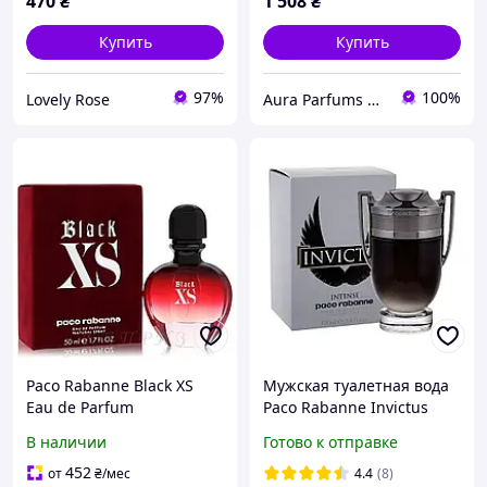
470
₴
1 508
₴
Купить
Купить
97%
100%
Lovely Rose
Aura Parfums | Интернет-магазин парфюмерии и косметики
Paco Rabanne Black XS
Мужская туалетная вода
Eau de Parfum
Paco Rabanne Invictus
Парфюмированная вода
Intense. Пако Рабанн
В наличии
Готово к отправке
50 мл
Инвиктус Интенс 100 мл
452
от
₴
/мес
4.4
(8)