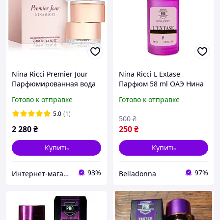
Nina Ricci Premier Jour
Nina Ricci L Extase
Парфюмированная вода
Парфюм 58 ml ОАЭ Нина
100 мл
Ричи Л`Екстаз Духи 58 мл
Готово к отправке
Готово к отправке
Л Экстаз Лэкстаз Лекстазе
Нина Риччи
5.0
(1)
500
₴
2 280
₴
250
₴
Купить
Купить
93%
97%
Интернет-магазин Абрикос.com.ua
Belladonna