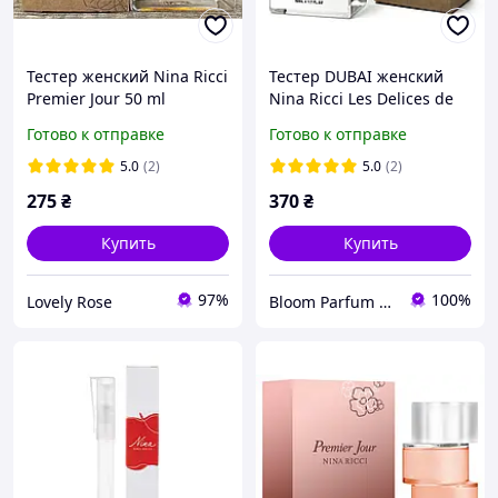
Тестер женский Nina Ricci
Тестер DUBAI женский
Premier Jour 50 ml
Nina Ricci Les Delices de
(Eclipse)
Nina, 50 мл.
Готово к отправке
Готово к отправке
5.0
(2)
5.0
(2)
275
₴
370
₴
Купить
Купить
97%
100%
Lovely Rose
Bloom Parfum интернет-магазин парфюмерии