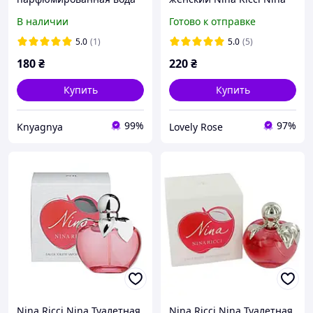
Nina Ricci Nina, 58 ml
3х15 мл
В наличии
Готово к отправке
5.0
(1)
5.0
(5)
180
₴
220
₴
Купить
Купить
99%
97%
Knyagnya
Lovely Rose
Nina Ricci Nina Туалетная
Nina Ricci Nina Туалетная