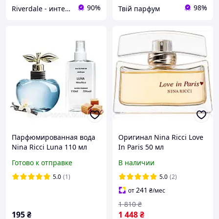
90%
98%
Riverdale - интернет-магазин
Твій парфум
Парфюмированная вода
Оригинал Nina Ricci Love
Nina Ricci Luna 110 мл
In Paris 50 мл
Парфюмированная вода
Готово к отправке
В наличии
5.0
(1)
5.0
(2)
241
от
₴
/мес
1 810
₴
195
₴
1 448
₴