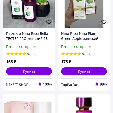
Парфюм Nina Ricci Bella
Nina Ricci Nina Plain
ТЕСТЕР PRO женский 58
Green Apple женский
мл
аромат тестер DUTYFREE
Готово к отправке
Готово к отправке
60мл
5.0
(3)
5.0
(4)
165
₴
175
₴
Купить
Купить
100%
99%
ILIKEIT-SHOP
TopParfum