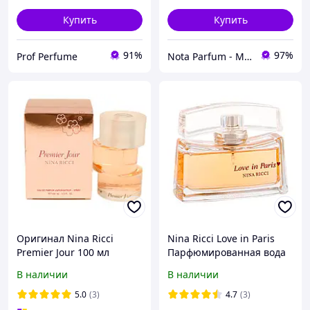
Купить
Купить
91%
97%
Prof Perfume
Nota Parfum - Магазин оригинальной парфюмерии оптом и в розницу
Оригинал Nina Ricci
Nina Ricci Love in Paris
Premier Jour 100 мл
Парфюмированная вода
парфюмированная вода
80 ml ( Нина Ричи Лав Ин
В наличии
В наличии
Париж )
5.0
(3)
4.7
(3)