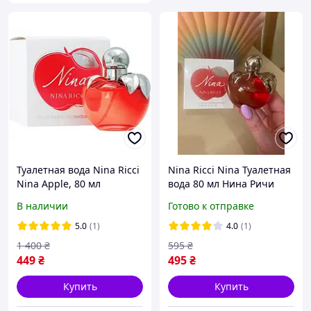
Туалетная вода Nina Ricci
Nina Ricci Nina Туалетная
Nina Apple, 80 мл
вода 80 мл Нина Ричи
Нина Красное яблоко
В наличии
Готово к отправке
Женский парфюм Аромат
Духи
5.0
(1)
4.0
(1)
1 400
₴
595
₴
449
₴
495
₴
Купить
Купить