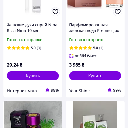
Женские духи спрей Nina
Парфюмированная
Ricci Nina 10 мл
женская вода Premier Jour
Nina Ricci 100мл
Готово к отправке
Готово к отправке
5.0
(3)
5.0
(1)
664
от
₴
/мес
29
.24
₴
3 985
₴
Купить
Купить
98%
99%
Интернет-магазин "Optparfum"
Your Shine