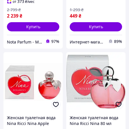
373
от
₴
/мес
2 799
₴
1 293
₴
2 239
₴
449
₴
Купить
Купить
97%
89%
Nota Parfum - Магазин оригинальной парфюмерии оптом и в розницу
Интернет-магазин «ParfumCity»
Женская туалетная вода
Женская туалетная вода
Nina Ricci Nina Apple
Nina Ricci Nina 80 мл