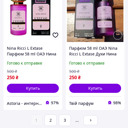
Nina Ricci L Extase
Парфюм 58 ml ОАЭ Nina
Парфюм 58 ml ОАЭ Нина
Ricci L Extase Духи Нина
Ричи Л`Екстаз Духи
Ричи Л`Екстаз Аромат 58
Готово к отправке
Готово к отправке
Женские 58 мл Нина
мл Nina Риччи Л Экстаз
Риччи Л Экстаз Лэкстаз
Лэкстазе
500
₴
500
₴
250
₴
250
₴
Купить
Купить
97%
98%
Astoria - интернет-магазин косметики и парфюмерии
Твій парфум
1
2
3
...