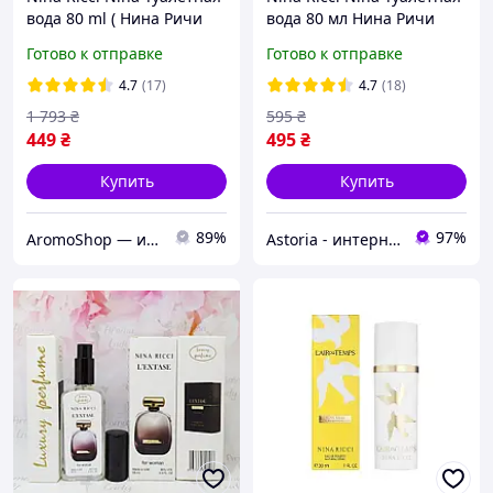
вода 80 ml ( Нина Ричи
вода 80 мл Нина Ричи
Нина ) Красное Яблоко
Нина Красное яблоко
Готово к отправке
Готово к отправке
4.7
(17)
4.7
(18)
1 793
₴
595
₴
449
₴
495
₴
Купить
Купить
89%
97%
AromoShop — интернет-магазин парфюмерии и косметики
Astoria - интернет-магазин косметики и парфюмерии