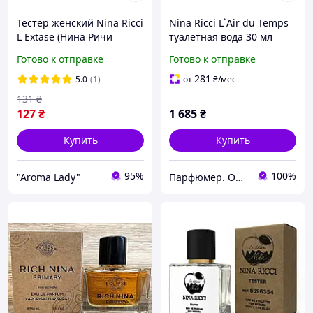
Тестер женский Nina Ricci
Nina Ricci L`Air du Temps
L Extase (Нина Ричи
туалетная вода 30 мл
Экстаз) 65 мл
Готово к отправке
Готово к отправке
281
5.0
(1)
от
₴
/мес
131
₴
127
₴
1 685
₴
Купить
Купить
95%
100%
"Aroma Lady"
Парфюмер. Оригинальная парфюмерия и косметика в Харькове, Украине