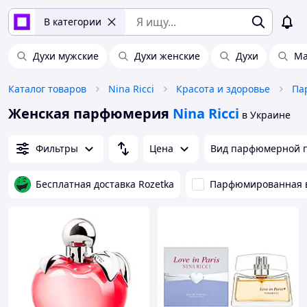
В категории
Духи мужские
Духи женские
Духи
Ма
Каталог товаров
Nina Ricci
Красота и здоровье
Па
Женская парфюмерия
Nina Ricci
в Украине
Фильтры
Цена
Вид парфюмерной 
Бесплатная доставка Rozetka
Парфюмированная 