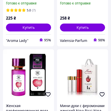
(Нина Эпл) 80 мл
(магнитная лента)
Готово к отправке
Готово к отправке
5.0
(7)
225
₴
258
₴
Купить
Купить
95%
98%
"Aroma Lady"
Valensia-Parfum
Женская
Мини-духи с ферoмонами
парфюмированная вода
женский Nina Ricci Nina