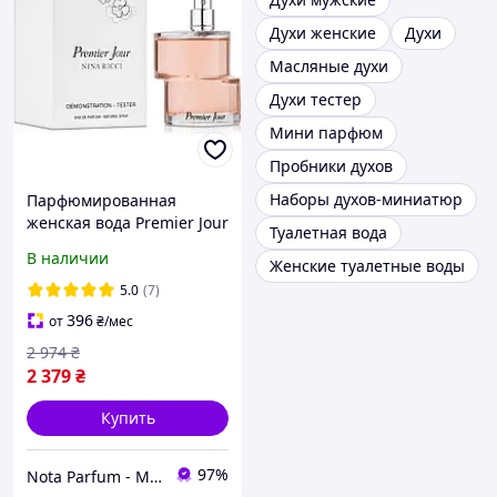
Духи женские
Духи
Масляные духи
Духи тестер
Мини парфюм
Пробники духов
Наборы духов-миниатюр
Парфюмированная
женская вода Premier Jour
Туалетная вода
Nina Ricci 100мл (тестер
В наличии
Женские туалетные воды
без крышечки)
5.0
(7)
396
от
₴
/мес
2 974
₴
2 379
₴
Купить
97%
Nota Parfum - Магазин оригинальной парфюмерии оптом и в розницу