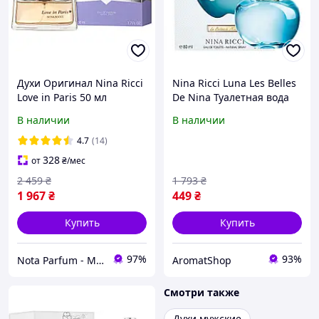
Духи Оригинал Nina Ricci
Nina Ricci Luna Les Belles
Love in Paris 50 мл
De Nina Туалетная вода
Парфюмированная вода
80 ml ( Нина Ричи Луна )
В наличии
В наличии
4.7
(14)
328
от
₴
/мес
2 459
₴
1 793
₴
1 967
₴
449
₴
Купить
Купить
97%
93%
Nota Parfum - Магазин оригинальной парфюмерии оптом и в розницу
AromatShop
Смотри также
Духи мужские