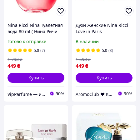
Nina Ricci Nina Туалетная
Духи Женские Nina Ricci
вода 80 ml ( Нина Ричи
Love in Paris
Нина )
Парфюмированная вода
Готово к отправке
В наличии
80 ml ( Нина Ричи Лав Ин
Париж )
5.0
(7)
5.0
(3)
1 793
₴
1 593
₴
449
₴
449
₴
Купить
Купить
90%
90%
VipParfume — интернет-магазин парфюмерии и косметики
AromoClub ❤ Качественная парфюмерия в Украине