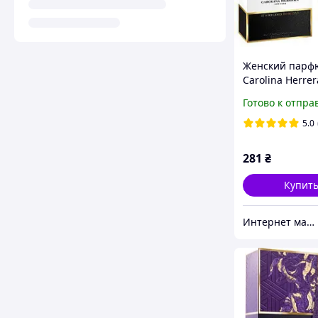
Женский парф
Carolina Herre
Girl (Каролина
Готово к отпра
Гуд Герл) 80 мл
5.0
281
₴
Купит
Интернет магазин "Aroma Glamour"