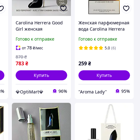
Carolina Herrera Good
Женская парфюмерная
Girl женская
вода Carolina Herrera
парфюмированная
Good Girl White
Готово к отправке
Готово к отправке
58
вода восточно-
(Каролина Херрера Гуд
цветочные духи
Герл Уайт) 80 мл
78
от
₴
/мес
5.0
(6)
Туфелька Кароліна
870
₴
Херера 80 м
783
₴
259
₴
Купить
Купить
8%
96%
95%
💎OptiMart💎
"Aroma Lady"