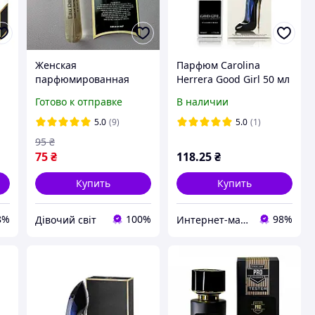
Женская
Парфюм Carolina
парфюмированная
Herrera Good Girl 50 мл
вода Carolina Herrera
в подарочной упаковке
Готово к отправке
В наличии
Good Girl, 20 мл
(9055H)
л
5.0
(9)
5.0
(1)
95
₴
75
₴
118
.25
₴
Купить
Купить
8%
100%
98%
Дівочий світ
Интернет-магазин "Optparfum"