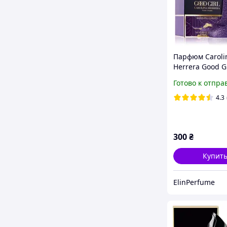
Парфюм Caroli
Herrera Good Gi
Dazzling Garde
Готово к отпра
(Каролина Хер
Герл Дезлинг Г
4.3
300
₴
Купит
ElinPerfume