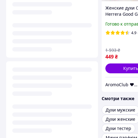
Женские духи C
Herrera Good G
80ml EDP (Пар
Готово к отпра
Каролина Эрре
Герл Ред) Крас
4.9
туфелька
1 593
₴
449
₴
Купит
AromoClub ❤ Качественная парфюмерия в Украине
Смотри также
Духи мужские
Духи женские
Духи тестер
Мини парфюм