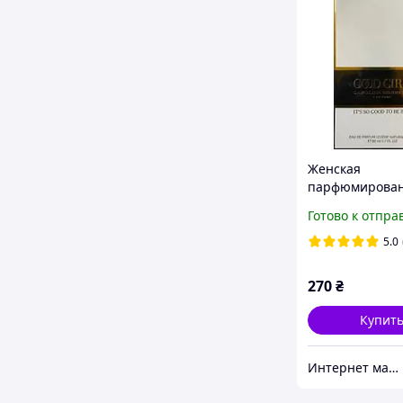
Женская
парфюмирова
вода Carolina H
Готово к отпра
Good Girl White
(Каролина Хер
5.0
Гел Вайт) 80 мл
270
₴
Купит
Интернет магазин "Aroma Glamour"