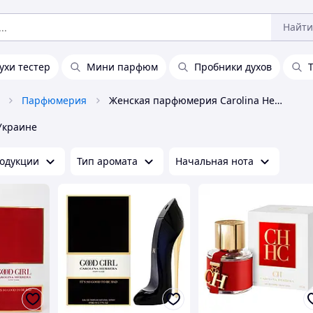
Найти
ухи тестер
Мини парфюм
Пробники духов
Парфюмерия
Женская парфюмерия Carolina Herrera
Украине
одукции
Тип аромата
Начальная нота