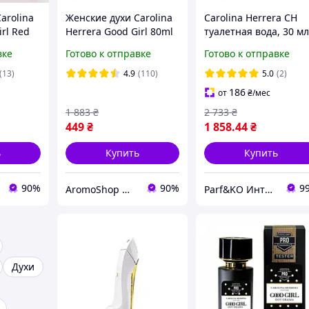
arolina
Женские духи Carolina
Carolina Herrera CH
irl Red
Herrera Good Girl 80ml
туалетная вода, 30 м
фюм
(Парфюм Каролина
вке
Готово к отправке
Готово к отправке
ра Гуд
Эррера Гуд Герл)
ная
Туфелька Духи черная
(13)
4.9
(110)
5.0
(2)
туфелька
186
от
₴
/мес
1 883
₴
2 733
₴
449
₴
1 858
.44
₴
ь
Купить
Купить
90%
90%
9
AromoShop — интернет-магазин парфюмерии и косметики
Parf&KO Интернет-магазин оригинальной парфюмерии и косметики
Духи