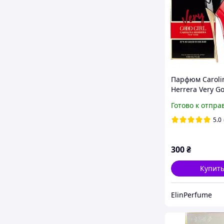
Парфюм Caroli
Herrera Very Go
(Каролина Хер
Готово к отпра
Вери Гуд Герл,
туфелька) С ма
5.0
лентой!
300
₴
Купит
ElinPerfume