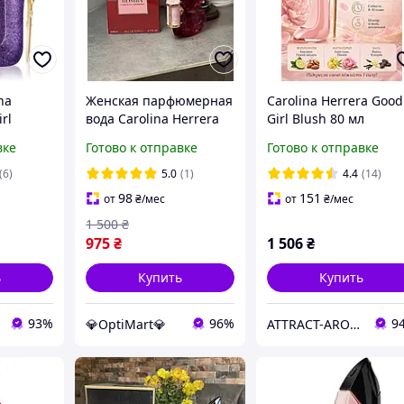
na
Женская парфюмерная
Carolina Herrera Good
rl
вода Carolina Herrera
Girl Blush 80 мл
n
La Bomba, Бомба,
женский парфюм
вке
Готово к отправке
Готово к отправке
рера Гуд
Каролина Херера, 80
цветочно ванильный
арден)
мл, Lux качество
аромат Каролина
(6)
5.0
(1)
4.4
(14)
Эррера
98
151
от
₴
/мес
от
₴
/мес
1 500
₴
975
₴
1 506
₴
ь
Купить
Купить
93%
96%
9
💎OptiMart💎
ATTRAСT-AROMA