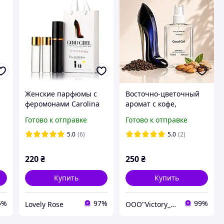
Женские парфюмы с
Восточно-цветочный
феромонами Carolina
аромат с кофе,
Herrera Good Girl Velvet
миндалем, жасмином.
Готово к отправке
Готово к отправке
Fatale, 3х15 ml
Carolina Herrera Good
Girl Каролина Гуд Гел,
5.0
(6)
5.0
(2)
наливная парфюмерия
220
₴
250
₴
Купить
Купить
5%
97%
99%
Lovely Rose
OOO"Victory_Parfumerie"