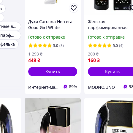
в
а
Духи Carolina Herrera
Женская
Женские туалетные воды
Good Girl White
парфюмированная
Парфюмированная
вода Carolina Herrera
Оригинальная парфюмерия
Готово к отправке
Готово к отправке
вода 80 ml (Каролина
Good Girl Dot Drama, 
уфелька
Эррера Женские Духи)
ml
5.0
(3)
5.0
(4)
1 293
₴
200
₴
449
₴
160
₴
Купить
Купить
89%
9
Интернет-магазин «ParfumCity»
MODNO.UNO