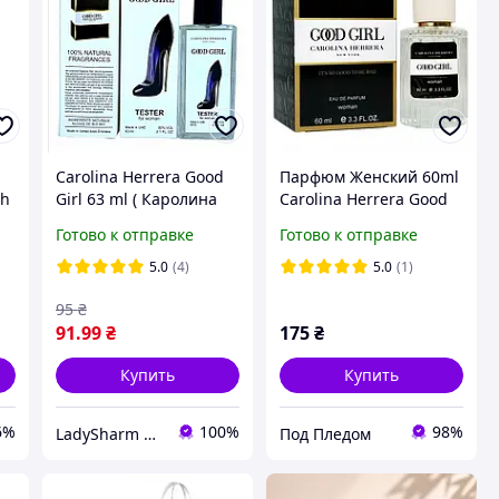
Carolina Herrera Good
Парфюм Женский 60ml
sh
Girl 63 ml ( Каролина
Carolina Herrera Good
Эррера Гуд Герл ) ,
Girl
Готово к отправке
Готово к отправке
женские
5.0
(4)
5.0
(1)
95
₴
91
.99
₴
175
₴
Купить
Купить
6%
100%
98%
LadySharm parfum-opt
Под Пледом