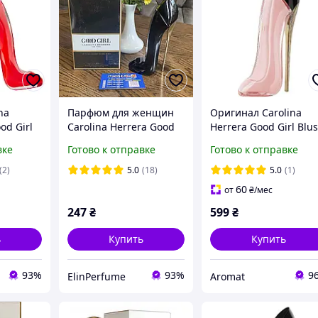
na
Парфюм для женщин
Оригинал Carolina
od Girl
Carolina Herrera Good
Herrera Good Girl Blu
рера
Girl 80 мл ( Каролина
80 мл
вке
Готово к отправке
Готово к отправке
Херрера Гуд Герл
Парфюмированная
гнитной
туфелька )
вода
(2)
5.0
(18)
5.0
(1)
60
от
₴
/мес
247
₴
599
₴
ь
Купить
Купить
93%
93%
9
ElinPerfume
Aromat