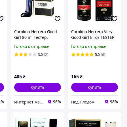
Carolina Herrera Good
Carolina Herrera Very
Girl 80 ml Тестер,
Good Girl Elixir ТESTER
Іспанія
PRO женский 58 мл
Готово к отправке
Готово к отправке
3.0
(2)
5.0
(6)
405
₴
165
₴
Купить
Купить
4%
96%
98%
Интернет магазин "Aroma Glamour"
Под Пледом