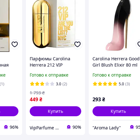
Парфюмы Carolina
Carolina Herrera Good
нная
Herrera 212 VIP
Girl Blush Elixir 80 ml
errera
Парфюмированная
Оригинал
вке
Готово к отправке
Готово к отправке
вода 80 ml (Каролина
рера Гуд
Эррера 212 Вип
(1)
3.0
(2)
5.0
(3)
Женские)
1 793
₴
449
₴
293
₴
ь
Купить
Купить
96%
90%
9
VipParfume — интернет-магазин парфюмерии и косметики
"Aroma Lady"