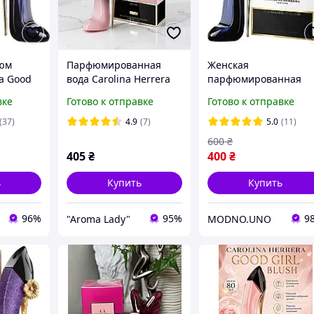
юм
Парфюмированная
Женская
ra Good
вода Carolina Herrera
парфюмированная
 Херрера
Good Girl Blush Elixir
вода Carolina Herrera
вке
Готово к отправке
Готово к отправке
EDP 80 мл
Good Girl (Каролина
Херрера Гуд Гел) 80 м
(37)
4.9
(7)
5.0
(11)
600
₴
405
₴
400
₴
ь
Купить
Купить
96%
95%
9
"Aroma Lady"
MODNO.UNO