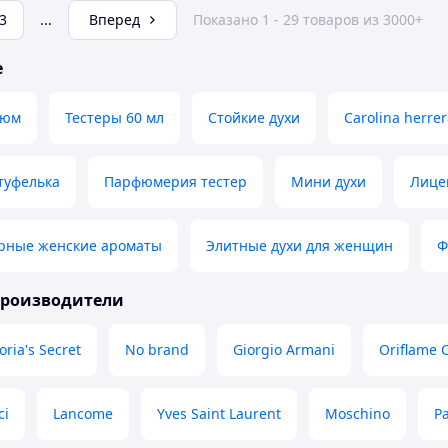
3
...
Вперед
Показано 1 - 29 товаров из 3000+
е
фюм
Тестеры 60 мл
Стойкие духи
Carolina herrer
туфелька
Парфюмерия тестер
Мини духи
Лице
рные женские ароматы
Элитные духи для женщин
Ф
производители
oria's Secret
No brand
Giorgio Armani
Oriflame 
ci
Lancome
Yves Saint Laurent
Moschino
P