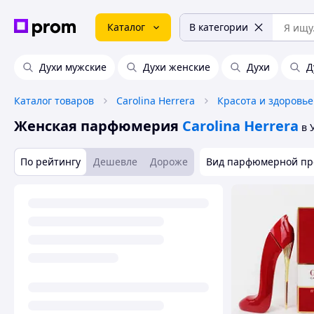
Каталог
В категории
Духи мужские
Духи женские
Духи
Д
Каталог товаров
Carolina Herrera
Красота и здоровье
Женская парфюмерия
Carolina Herrera
в 
По рейтингу
Дешевле
Дороже
Вид парфюмерной пр