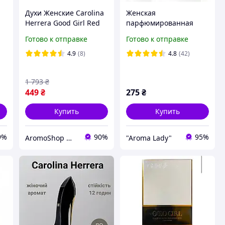
Духи Женские Carolina
Женская
л
Herrera Good Girl Red
парфюмированная
Парфюмированная
вода Carolina Herrera
Готово к отправке
Готово к отправке
вода 80 ml
Good Girl (Каролина
Херрера Гуд Гел) 80 мл
4.9
(8)
4.8
(42)
1 793
₴
449
₴
275
₴
Купить
Купить
9%
90%
95%
AromoShop — интернет-магазин парфюмерии и косметики
"Aroma Lady"