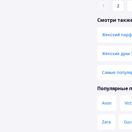
1
2
Смотри такж
Женский пар
Женские духи 
Самые популя
Популярные 
Avon
Vict
Zara
Guc